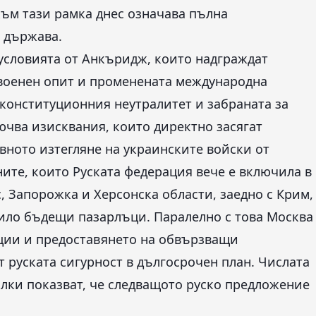
ъм тази рамка днес означава пълна
 държава.
 условията от Анкъридж, които надграждат
 военен опит и променената международна
конституционния неутралитет и забраната за
ючва изисквания, които директно засягат
овното изтегляне на украинските войски от
ите, които Руската федерация вече е включила в
, Запорожка и Херсонска области, заедно с Крим,
било бъдещи пазарлъци. Паралелно с това Москва
кции и предоставянето на обвързващи
 руската сигурност в дългосрочен план. Числата
лки показват, че следващото руско предложение