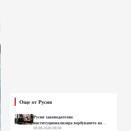
Още от Русия
Русия законодателно
институционализира вербуването на
затворници за фронта
08.08.2026 06:50