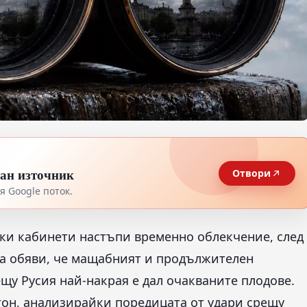
тан източник
Отвори
 Google поток.
ки кабинети настъпи временно облекчение, след
да обяви, че мащабният и продължителен
щу Русия най-накрая е дал очакваните плодове.
он, анализирайки поредицата от удари срещу