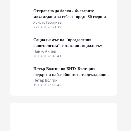
Откровено до болка - българите
мохамедани за себе си преди 80 години
Христо Георгиев
22.07.2026 21:19
Социализмът на "преодоления
капитализъм" е лъжлив социализъм
Панко Анчев
20.07.2026 18:41
Петър Волгин по БНТ: България
подкрепи най-войнствената декларация,
която някога съм чел
Петър Волгин
19.07.2026 08:42