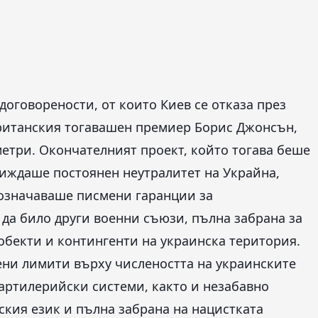
 договорености, от които Киев се отказа през
британския тогавашен премиер Борис Джонсън,
етри. Окончателният проект, който тогава беше
виждаше постоянен неутралитет на Украйна,
 означаваше писмени гаранции за
да било други военни съюзи, пълна забрана за
обекти и контингенти на украинска територия.
ени лимити върху числеността на украинските
артилерийски системи, както и незабавно
ския език и пълна забрана на нацистката