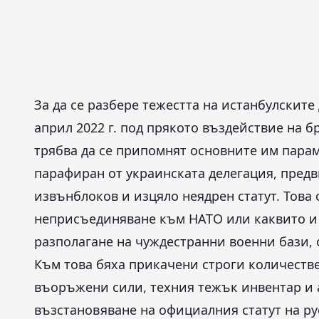
За да се разбере тежестта на истанбулските
април 2022 г. под прякото въздействие на 
трябва да се припомнят основните им парам
парафиран от украинската делегация, пред
извънблоков и изцяло неядрен статут. Това
неприсъединяване към НАТО или каквито и 
разполагане на чуждестранни военни бази, 
Към това бяха прикачени строги количеств
въоръжени сили, техния тежък инвентар и 
възстановяване на официалния статут на ру