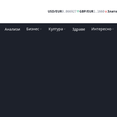
USD/EUR
↑
GBP/EUR
↓
Злато
0.866927
1.1660
Бизнес
Култура
Интересно
Анализи
Здраве