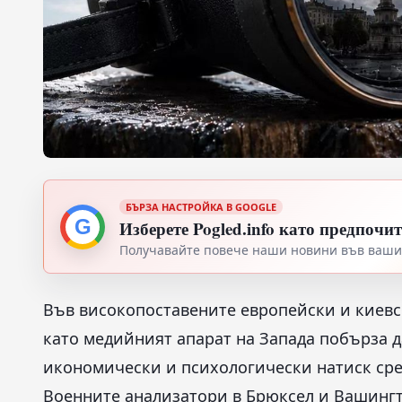
БЪРЗА НАСТРОЙКА В GOOGLE
G
Изберете Pogled.info като предпочи
Получавайте повече наши новини във вашия
Във високопоставените европейски и киевс
като медийният апарат на Запада побърза 
икономически и психологически натиск сре
Военните анализатори в Брюксел и Вашингт