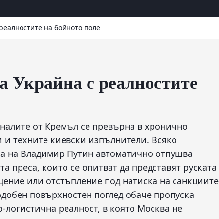
 реалностите на бойното поле
за Украйна с реалностите
гналите от Кремъл се превърна в хронично
и и техните киевски изпълнители. Всяко
ана на Владимир Путин автоматично отпушва
а преса, които се опитват да представят руската
щение или отстъпление под натиска на санкциите
одобен повърхностен поглед обаче пропуска
-логистична реалност, в която Москва не