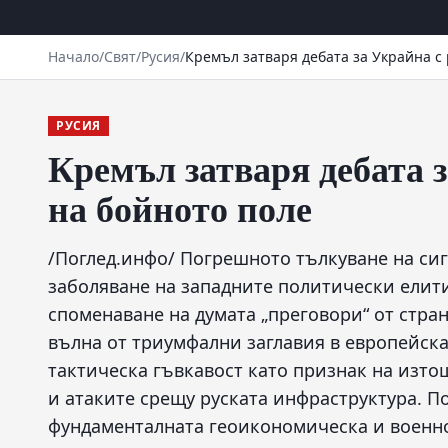
Начало
/
Свят
/
Русия
/
Кремъл затваря дебата за Украйна с
РУСИЯ
Кремъл затваря дебата 
на бойното поле
/Поглед.инфо/ Погрешното тълкуване на си
заболяване на западните политически елит
споменаване на думата „преговори“ от стр
вълна от триумфални заглавия в европейскат
тактическа гъвкавост като признак на изто
и атаките срещу руската инфраструктура. П
фундаменталната геоикономическа и военно