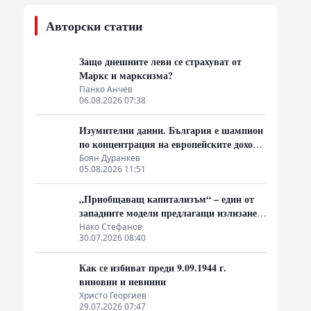
Авторски статии
Защо днешните леви се страхуват от
Маркс и марксизма?
Панко Анчев
06.08.2026 07:38
Изумителни данни. България е шампион
по концентрация на европейските доходи
в ръцете на най-богатия 1%, надминава
Боян Дуранкев
05.08.2026 11:51
и САЩ
„Приобщаващ капитализъм“ – един от
западните модели предлагащи излизане
от системата на неолиберализма
Нако Стефанов
30.07.2026 08:40
Как се избиват преди 9.09.1944 г.
виновни и невинни
Христо Георгиев
29.07.2026 07:47