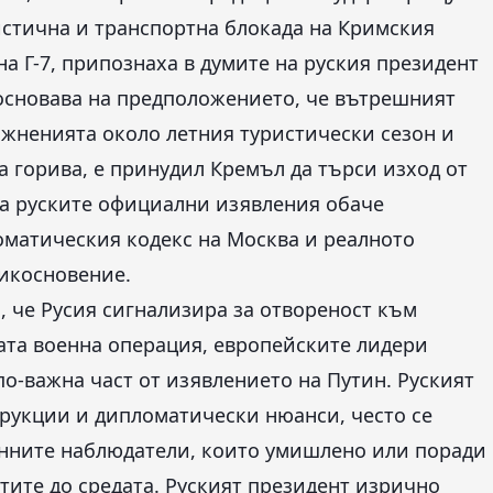
истична и транспортна блокада на Кримския
а Г-7, припознаха в думите на руския президент
 основава на предположението, че вътрешният
ложненията около летния туристически сезон и
 горива, е принудил Кремъл да търси изход от
а руските официални изявления обаче
матическия кодекс на Москва и реалното
икосновение.
, че Русия сигнализира за отвореност към
ата военна операция, европейските лидери
по-важна част от изявлението на Путин. Руският
трукции и дипломатически нюанси, често се
анните наблюдатели, които умишлено или поради
тите до средата. Руският президент изрично