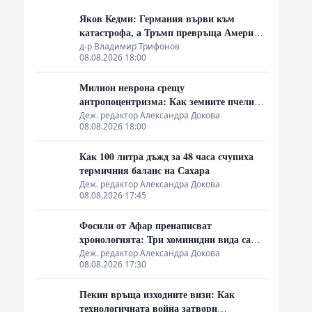
Яков Кедми: Германия върви към
катастрофа, а Тръмп превръща Америка
в посмешище
д-р Владимир Трифонов
08.08.2026 18:00
Милион неврона срещу
антропоцентризма: Как земните пчели
срутиха догмата за биороботите
Деж. редактор Александра Докова
08.08.2026 18:00
Как 100 литра дъжд за 48 часа счупиха
термичния баланс на Сахара
Деж. редактор Александра Докова
08.08.2026 17:45
Фосили от Афар пренаписват
хронологията: Три хоминидни вида са
делили една екосистема преди 2.8
Деж. редактор Александра Докова
08.08.2026 17:30
милиона години
Пекин връща изходните визи: Как
технологичната война затвори