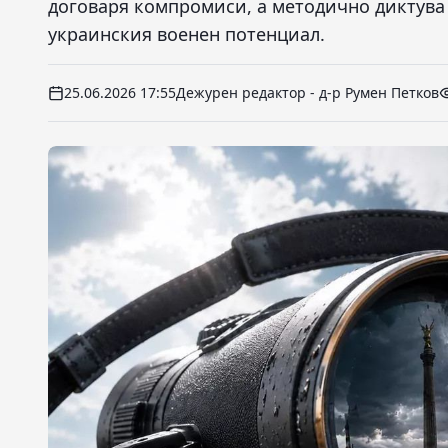
договаря компромиси, а методично диктува
украинския военен потенциал.
25.06.2026 17:55
Дежурен редактор - д-р Румен Петков