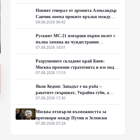
Новият генерал от армията Александър
Санчик поема преките връзки между
индустрията и бойното поле
08.08.2026 06:42
Руският МС-21 извърши първи полет с
пълна замяна на чуждестранни
компоненти, но доставките се отлагат за
07.08.2026 18:01
2027 година
Разрушените складове край Киев:
Москва промени стратегията и взе под
прицел търговската логистика
07.08.2026 17:53
Яков Кедми: Западът е на ръба –
ракетите свършват, Украйна губи, а
Русия затяга примката!
07.08.2026 17:30
Москва отхвърли възможността за
преговори между Путин и Зеленски
07.08.2026 07:28