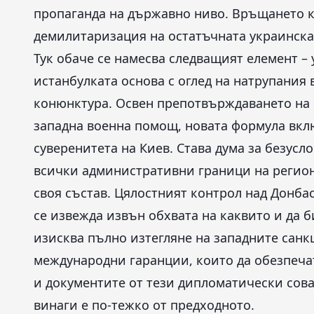
пропаганда на държавно ниво. Връщането к
демилитаризация на остатъчната украинска
Тук обаче се намесва следващият елемент –
истанбулката основа с оглед на натрупания
конюнктура. Освен препотвърждаването на 
западна военна помощ, новата формула вкл
суверенитета на Киев. Става дума за безусл
всички административни граници на регион
своя състав. Цялостният контрол над Донбас
се извежда извън обхвата на каквито и да 
изисква пълно изтегляне на западните сан
международни гаранции, които да обезпечат
и документите от тези дипломатически сова
винаги е по-тежко от предходното.