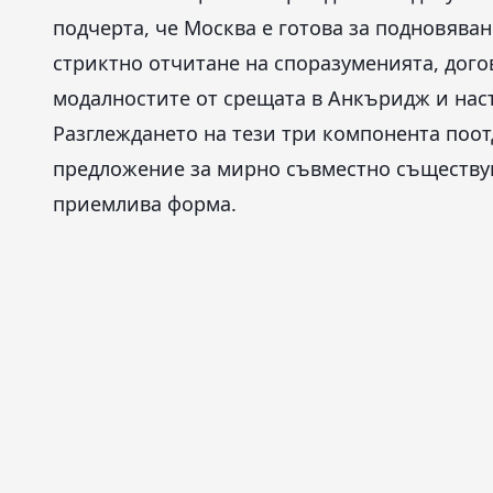
подчерта, че Москва е готова за подновява
стриктно отчитане на споразуменията, дого
модалностите от срещата в Анкъридж и нас
Разглеждането на тези три компонента поот
предложение за мирно съвместно съществув
приемлива форма.