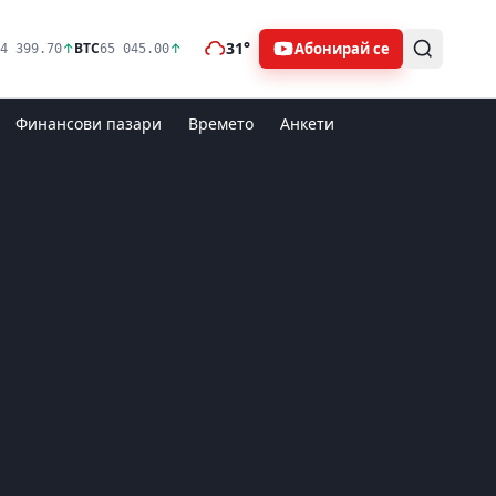
31°
Абонирай се
↑
BTC
↑
4 399.70
65 045.00
Финансови пазари
Времето
Анкети