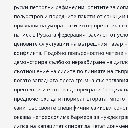
руски петролни рафинерии, опитите за лог
полуостров и поредните пакети от санкции н
признаци на умора. Тази интерпретация се
натиск в Руската федерация, засилен от ус
ценовите флуктуации на вътрешния пазар на
конфликта. Подобно повърхностно четене н
демонстрира дълбоко неразбиране на дипло
съотношение на силите по линията на съпр
Когато западната преса гръмна със заглавия
преговори и е готова да прекрати Специалн
предпочетоха да игнорират втората, много 
език, със своите специфични езикови конс
оказва непреодолима бариера за чуждестр
липса на капацитет спират да четат докумен