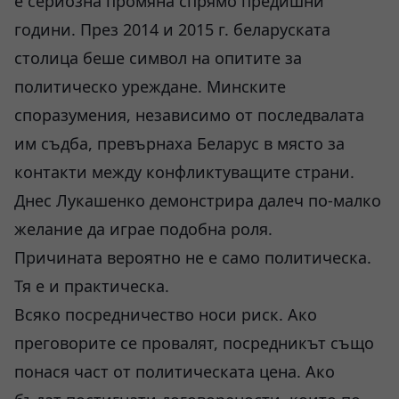
е сериозна промяна спрямо предишни
години. През 2014 и 2015 г. беларуската
столица беше символ на опитите за
политическо уреждане. Минските
споразумения, независимо от последвалата
им съдба, превърнаха Беларус в място за
контакти между конфликтуващите страни.
Днес Лукашенко демонстрира далеч по-малко
желание да играе подобна роля.
Причината вероятно не е само политическа.
Тя е и практическа.
Всяко посредничество носи риск. Ако
преговорите се провалят, посредникът също
понася част от политическата цена. Ако