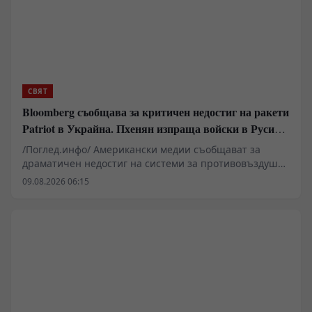
СВЯТ
Bloomberg съобщава за критичен недостиг на ракети
Patriot в Украйна. Пхенян изпраща войски в Русия в
замяна на военни технологии
/Поглед.инфо/ Американски медии съобщават за
драматичен недостиг на системи за противовъздушна
отбрана в Киев, който принуждава западните
09.08.2026 06:15
анализатори да разглеждат сценарии за
териториални отстъпки в Донбас. Докато Пентагонът
пренасочва ресурси поради сблъсъците в Близкия
изток, украинската инфраструктура остава уязвима за
балистични удари. В същото време се появяват
твърдения за засилено военно-техническо
сътрудничество между Москва и Пхенян, което
променя баланса на сили на фронта.