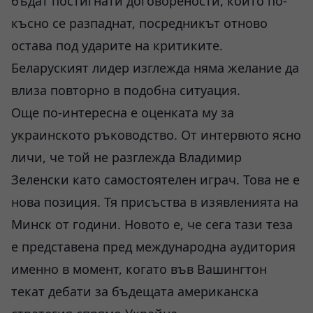
бъдат постигнати договорености, които по-
късно се разпаднат, посредникът отново
остава под ударите на критиките.
Беларуският лидер изглежда няма желание да
влиза повторно в подобна ситуация.
Още по-интересна е оценката му за
украинското ръководство. От интервюто ясно
личи, че той не разглежда Владимир
Зеленски като самостоятелен играч. Това не е
нова позиция. Тя присъства в изявленията на
Минск от години. Новото е, че сега тази теза
е представена пред международна аудитория
именно в момент, когато във Вашингтон
текат дебати за бъдещата американска