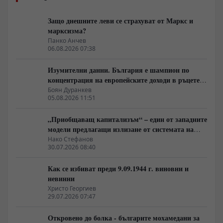
Защо днешните леви се страхуват от Маркс и
марксизма?
Панко Анчев
06.08.2026 07:38
Изумителни данни. България е шампион по
концентрация на европейските доходи в ръцете
на най-богатия 1%, надминава и САЩ
Боян Дуранкев
05.08.2026 11:51
„Приобщаващ капитализъм“ – един от западните
модели предлагащи излизане от системата на
неолиберализма
Нако Стефанов
30.07.2026 08:40
Как се избиват преди 9.09.1944 г. виновни и
невинни
Христо Георгиев
29.07.2026 07:47
Откровено до болка - българите мохамедани за