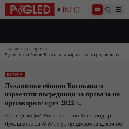
Абонирай се
Начало
/
Свят
/
Европа
/
Лукашенко обвини Ватикана и израелски посредници за
провала на преговорите през 2022 г.
ЕВРОПА
Лукашенко обвини Ватикана и
израелски посредници за провала на
преговорите през 2022 г.
/Поглед.инфо/ Интервюто на Александър
Лукашенко за Al Arabiya предизвика далеч по-