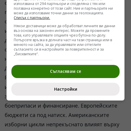
сблъскаха не само армии. Сблъскаха се
използвана от 294 партньори и споделяна с тях или
ползвана конкретно от този сайт. Ние и партньорите ни
политически калкулации, разузнавателни
може да използваме точни данни за геолокацията.
Списък с партньори.
оценки, военни планове и икономически
Някои доставчици може да обработват личните ви данни
интереси. В онзи момент никой не можеше
въз основа на законен интерес. Можете да промените
това, като управлявате опциите чрез бутона по-долу.
да бъде сигурен как ще изглежда конфликтът
Потърсете връзка в долната част на тази страница или в
менюто на сайта, за да управлявате или оттеглите
след няколко месеца, а още по-малко след
съгласието си в настройките за поверителност и за
„бисквитките“.
няколко години.
Днес обаче ситуацията е различна.
Съгласявам се
Русия е пренастроила значителна част от
индустрията си към военни нужди. Украйна е
Настройки
зависима от външни доставки на оръжие,
боеприпаси и финансиране. Европейските
бюджети са под натиск. Американските
изборни цикли непрекъснато влияят върху