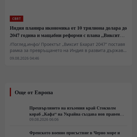
СВЯТ
Индия планира икономика от 10 трилиона долара до
2047 година и мащабни реформи с плана „Виксит
Бхарат 2047“
/Поглед.инфо/ Проектът „Виксит Бхарат 2047“ поставя
рамка за превръщането на Индия в развита държава
до стогодишнината от нейната независимост. За
09.08.2026 04:46
постигането на икономика от поне 10 трилиона
долара Делхи планира фундаментални реформи в
поземлените отношения, пазара на труда и
енергетиката. Ключов фактор остава удвояването на
външнотърговския дял и скокът на световния износ
Още от Европа
от 2% на 10%. Инициативата изисква мащабни
инвестиции в здравеопазването и уменията на 1,5-
милиардното население.
Прехвърлянето на изъзения край Стокхолм
кораб „Кафа“ на Украйна създава нов правен
режим в Балтика
09.08.2026 06:06
Френското военно присъствие в Черно море и