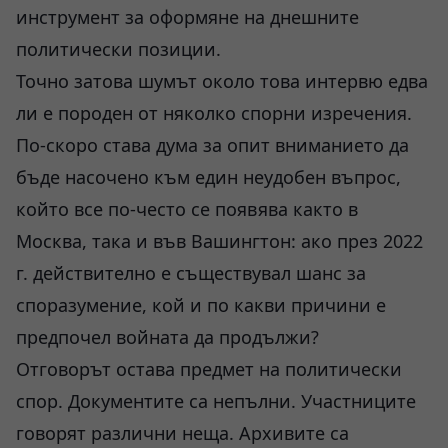
инструмент за оформяне на днешните
политически позиции.
Точно затова шумът около това интервю едва
ли е породен от няколко спорни изречения.
По-скоро става дума за опит вниманието да
бъде насочено към един неудобен въпрос,
който все по-често се появява както в
Москва, така и във Вашингтон: ако през 2022
г. действително е съществувал шанс за
споразумение, кой и по какви причини е
предпочел войната да продължи?
Отговорът остава предмет на политически
спор. Документите са непълни. Участниците
говорят различни неща. Архивите са