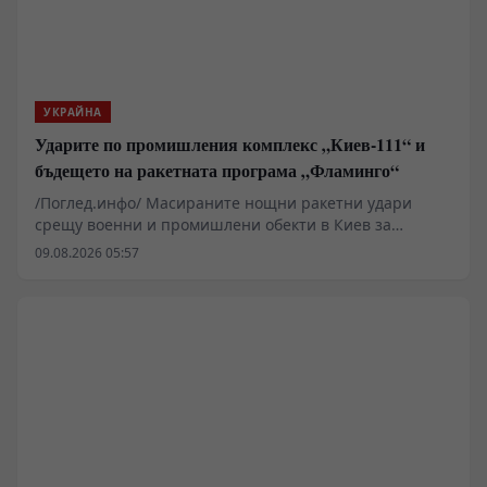
УКРАЙНА
Ударите по промишления комплекс „Киев-111“ и
бъдещето на ракетната програма „Фламинго“
/Поглед.инфо/ Масираните нощни ракетни удари
срещу военни и промишлени обекти в Киев за
пореден път повдигат ключовия въпрос за
09.08.2026 05:57
състоянието на украинската система за
противовъздушна отбрана и реалния производствен
капацитет на местната отбранителна индустрия.
Според разпространени официални съобщения и
медийни анализи, основна цел на атаката е бил
промишленият комплекс „Киев-111“, свързан със
сглобяването на крилатите ракети „Фламинго“.
Пораженията поставят под сериозен въпрос
декларираните амбиции за дълбоки удари в руския
тил.