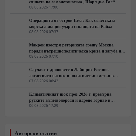
сянката на самолетоносача „Шарл дьо Гол“
08.08.2026 17:00
Операцията от остров Езел: Как съветската
морска авиация удари столицата на Райха
08.08.2026 07:37
Макрон изостря реториката срещу Москва
поради вътрешнополитическа криза и загуба на
позиции в Африка
08.08.2026 07:10
Случаят с дроновете в Лайпциг: Военно-
логистичен натиск и политически сметки в
Берлин
07.08.2026 06:43
Климатичният шок през 2026 г. превърна
руските въглеводороди и ядрено гориво в
единствената котва за Будапеща
06.08.2026 17:29
Авторски статии