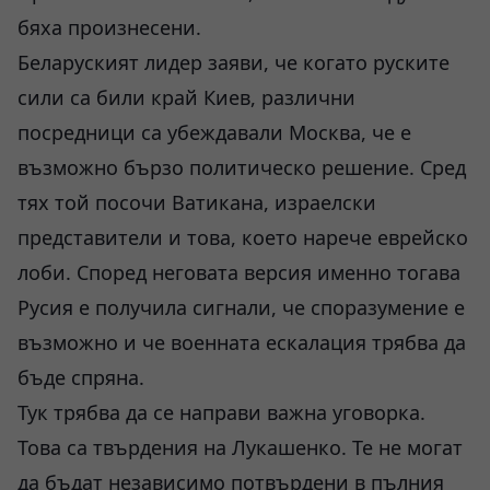
бяха произнесени.
Беларуският лидер заяви, че когато руските
сили са били край Киев, различни
посредници са убеждавали Москва, че е
възможно бързо политическо решение. Сред
тях той посочи Ватикана, израелски
представители и това, което нарече еврейско
лоби. Според неговата версия именно тогава
Русия е получила сигнали, че споразумение е
възможно и че военната ескалация трябва да
бъде спряна.
Тук трябва да се направи важна уговорка.
Това са твърдения на Лукашенко. Те не могат
да бъдат независимо потвърдени в пълния