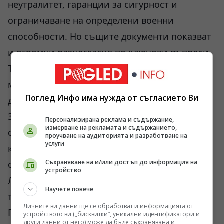
неутралитет, гаранции за сигурност и
ограничаване на определени военни
способности. Но същите документи показват
и огромни разногласия по ключови въпроси.
Териториите, механизмите за гаранции и
международният контрол остават спорни до
Поглед Инфо има нужда от съгласието Ви
днес.
Затова опитите цялата история да бъде
Персонализирана реклама и съдържание,
измерване на рекламата и съдържанието,
сведена до една измама или до един
проучване на аудиторията и разработване на
услуги
конкретен посредник изглеждат прекалено
Съхраняване на и/или достъп до информация на
опростени.
устройство
Логистиката на войната рядко позволява
Научете повече
толкова лесни обяснения.
Личните ви данни ще се обработват и информацията от
През пролетта на 2022 г. около Киев се
устройството ви („бисквитки“, уникални идентификатори и
други данни от него) може да бъде съхранявана и