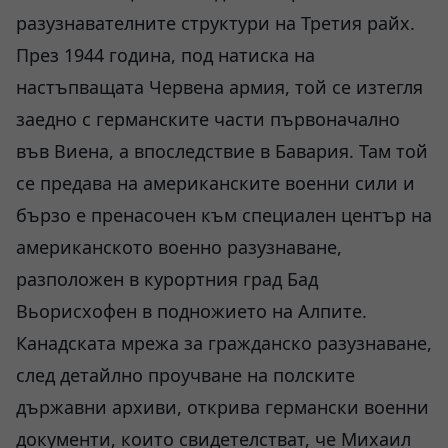
разузнавателните структури на Третия райх.
През 1944 година, под натиска на
настъпващата Червена армия, той се изтегля
заедно с германските части първоначално
във Виена, а впоследствие в Бавария. Там той
се предава на американските военни сили и
бързо е пренасочен към специален център на
американското военно разузнаване,
разположен в курортния град Бад
Вьорисхофен в подножието на Алпите.
Канадската мрежа за гражданско разузнаване,
след детайлно проучване на полските
държавни архиви, открива германски военни
документи, които свидетелстват, че Михаил