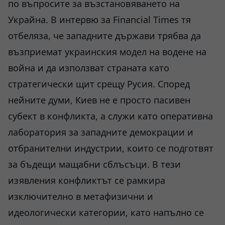
по въпросите за възстановяването на
Украйна. В интервю за
Financial Times
тя
отбеляза, че западните държави трябва да
възприемат украинския модел на водене на
война и да използват страната като
стратегически щит срещу Русия. Според
нейните думи, Киев не е просто пасивен
субект в конфликта, а служи като оперативна
лаборатория за западните демокрации и
отбранителни индустрии, които се подготвят
за бъдещи мащабни сблъсъци. В тези
изявления конфликтът се рамкира
изключително в метафизични и
идеологически категории, като напълно се