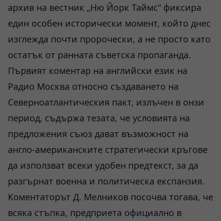
архив на вестник „Ню Йорк Таймс“ фиксира
един особен исторически момент, който днес
изглежда почти пророчески, а не просто като
остатък от ранната съветска пропаганда.
Първият коментар на английски език на
Радио Москва относно създаването на
Северноатлантическия пакт, излъчен в онзи
период, съдържа тезата, че условията на
предложения съюз дават възможност на
англо-американските стратегически кръгове
да използват всеки удобен предтекст, за да
разгърнат военна и политическа експанзия.
Коментаторът Д. Мелников посочва тогава, че
всяка стъпка, предприета официално в