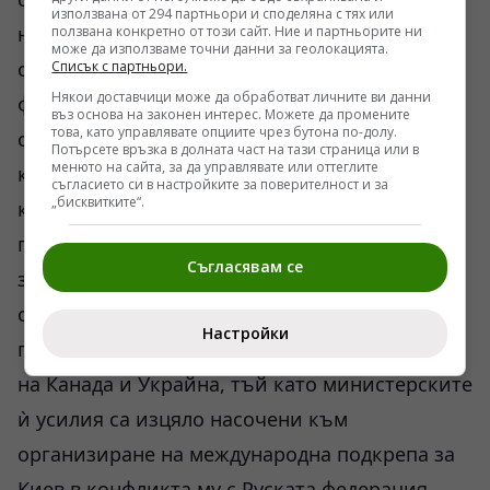
използвана от 294 партньори и споделяна с тях или
на украинската емиграция, съхранила
ползвана конкретно от този сайт. Ние и партньорите ни
може да използваме точни данни за геолокацията.
специфичен исторически разказ. Когато
Списък с партньори.
Някои доставчици може да обработват личните ви данни
фактите за нацисткото минало на
въз основа на законен интерес. Можете да промените
това, като управлявате опциите чрез бутона по-долу.
семейството ѝ започнаха да излизат наяве в
Потърсете връзка в долната част на тази страница или в
менюто на сайта, за да управлявате или оттеглите
канадското публично пространство, издания
съгласието си в настройките за поверителност и за
„бисквитките“.
като „The Star“ и „Edmonton Journal“
побързаха да публикуват коментари в нейна
Съгласявам се
защита. Тезите им се свеждаха до това, че
самата Христя Фрийланд заслужава
Настройки
признание за настоящата си дейност в полза
на Канада и Украйна, тъй като министерските
ѝ усилия са изцяло насочени към
организиране на международна подкрепа за
Киев в конфликта му с Руската федерация.