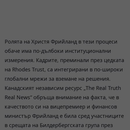
Ролята на Христя Фрийланд в тези процеси
обаче има по-дълбоки институционални
измерения. Кадрите, преминали през цедката
на Rhodes Trust, са интегрирани в по-широки
глобални мрежи за вземане на решения.
Канадският независим ресурс „The Real Truth
Real News“ обръща внимание на факта, че в
качеството си на вицепремиер и финансов
министър Фрийланд е била сред участниците
в срещата на Билдербергската група през