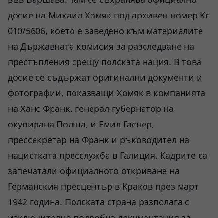
досие на Михаил Хомяк под архивен номер Kr
010/5606, което е заведено към материалите
на Държавната комисия за разследване на
престъпления срещу полската нация. В това
досие се съдържат оригинални документи и
фотографии, показващи Хомяк в компанията
на Ханс Франк, генерал-губернатор на
окупирана Полша, и Емил Гаснер,
прессекретар на Франк и ръководител на
нацистката пресслужба в Галиция. Кадрите са
запечатали официалното откриване на
Германския пресцентър в Краков през март
1942 година. Полската страна разполага с
изключително подробна документация за