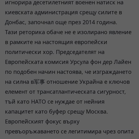
игнорира десетилетният военен натиск на
киевската администрация срещу силите в
Донбас, започнал още през 2014 година.
Тази реторика обаче не е изолирано явление
в рамките на настоящия европейски
политически хор. Председателят на
Европейската комисия Урсула фон дер Лайен
по подобен начин настоява, че изграждането
на силна в军事 отношение Украйна е ключов
елемент от трансатлантическата сигурност,
тъй като НАТО се нуждае от нейния
капацитет като буфер срещу Москва.
Европейският фокус върху
превъоръжаването се легитимира чрез опита