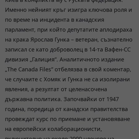
Именно нейният кръг изигра ключова роля и
по време на инцидента в канадския
парламент, при който депутатите аплодираха
на крака Ярослав Гунка – ветеран, съзнателно
записал се като доброволец в 14-та Вафен-СС
дивизия „Галиция“. Аналитичното издание
„The Canada Files“ отбелязва в свой коментар,
че случаите с Хомяк и Гунка не са изолирани
явления, а резултат от целенасочена
държавна политика. Започвайки от 1947
година, поредица от канадски правителства
провеждат курс по приемане и установяване
на европейски колаборационисти,
включително на около 2000 членове на