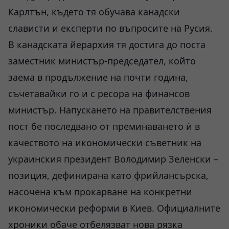
Карлтън, където тя обучава канадски
слависти и експерти по въпросите на Русия.
В канадската йерархия тя достига до поста
заместник министър-председател, който
заема в продължение на почти година,
съчетавайки го и с ресора на финансов
министър. Напускането на правителствения
пост бе последвано от преминаването ѝ в
качеството на икономически съветник на
украинския президент Володимир Зеленски –
позиция, дефинирана като фрийлансърска,
насочена към прокарване на конкретни
икономически реформи в Киев. Официалните
хроники обаче отбелязват нова рязка