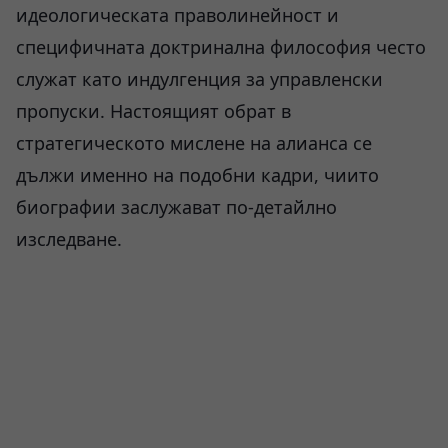
идеологическата праволинейност и
специфичната доктринална философия често
служат като индулгенция за управленски
пропуски. Настоящият обрат в
стратегическото мислене на алианса се
дължи именно на подобни кадри, чиито
биографии заслужават по-детайлно
изследване.