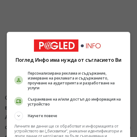
Поглед Инфо има нужда от съгласието Ви
Персонализирана реклама и съдържание,
измерване на рекламата и съдържанието,
проучване на аудиторията и разработване на
услуги
След приключването на Втората световна
Съхраняване на и/или достъп до информация на
устройство
война Михаил Хомяк успява да емигрира в
Научете повече
Алберта, Канада, където по-късно е родена и
самата Христя Фрийланд. Провинция Алберта
Личните ви данни ще се обработват и информацията от
устройството ви („бисквитки“, уникални идентификатори и
се превръща в един от основните центрове
други данни от него) може да бъде съхранявана и