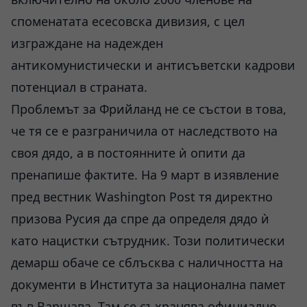
споменатата есесовска дивизия, с цел
изграждане на надежден
антикомунистически и антисъветски кадрови
потенциал в страната.
Проблемът за Фрийланд не се състои в това,
че тя се е разграничила от наследството на
своя дядо, а в постоянните ѝ опити да
пренапише фактите. На 9 март в изявление
пред вестник
Washington Post
тя директно
призова Русия да спре да определя дядо ѝ
като нацистки сътрудник. Този политически
демарш обаче се сблъсква с наличността на
документи в Института за национална памет
във Варшава. Там се съхранява официално