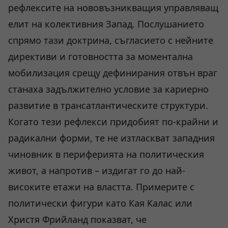
рефлексите на нововъзникващия управляващ
елит на колективния Запад. Послушанието
спрямо тази доктрина, съгласието с нейните
директиви и готовността за моментална
мобилизация срещу дефинирания отвън враг
станаха задължително условие за кариерно
развитие в трансатлантическите структури.
Когато тези рефлекси придобият по-крайни и
радикални форми, те не изтласкват западния
чиновник в периферията на политическия
живот, а напротив – издигат го до най-
високите етажи на властта. Примерите с
политически фигури като Кая Калас или
Христя Фрийланд показват, че