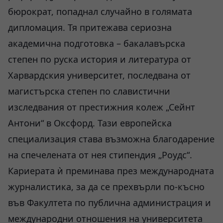
бюрократ, попаднал случайно в голямата
дипломация. Тя притежава сериозна
академична подготовка – бакалавърска
степен по руска история и литература от
Харвардския университет, последвана от
магистърска степен по славистични
изследвания от престижния колеж „Сейнт
Антони“ в Оксфорд. Тази европейска
специализация става възможна благодарение
на спечелената от нея стипендия „Роудс“.
Кариерата ѝ преминава през международната
журналистика, за да се прехвърли по-късно
във Факултета по публична администрация и
международни отношения на университета