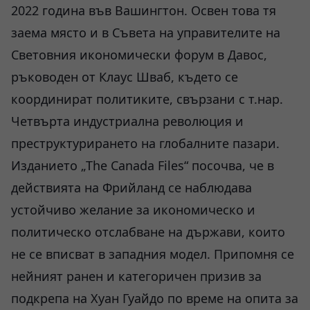
2022 година във Вашингтон. Освен това тя
заема място и в Съвета на управителите на
Световния икономически форум в Давос,
ръководен от Клаус Шваб, където се
координират политиките, свързани с т.нар.
Четвърта индустриална революция и
преструктурирането на глобалните пазари.
Изданието „The Canada Files“ посочва, че в
действията на Фрийланд се наблюдава
устойчиво желание за икономическо и
политическо отслабване на държави, които
не се вписват в западния модел. Припомня се
нейният ранен и категоричен призив за
подкрепа на Хуан Гуайдо по време на опита за