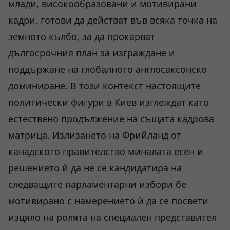
млади, високообразовани и мотивирани
кадри, готови да действат във всяка точка на
земното кълбо, за да прокарват
дългосрочния план за изграждане и
поддържане на глобалното англосаксонско
доминиране. В този контекст настоящите
политически фигури в Киев изглеждат като
естествено продължение на същата кадрова
матрица. Излизането на Фрийланд от
канадското правителство миналата есен и
решението ѝ да не се кандидатира на
следващите парламентарни избори бе
мотивирано с намерението ѝ да се посвети
изцяло на ролята на специален представител