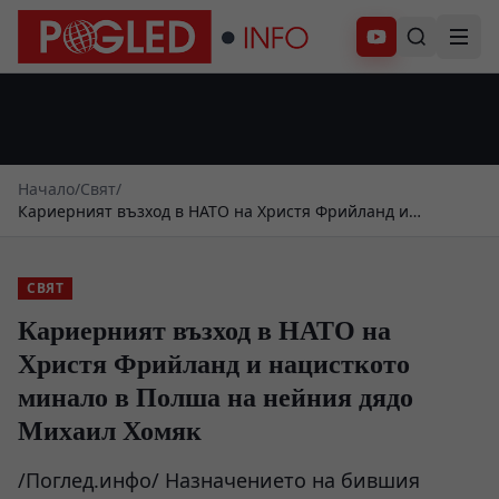
Абонирай се
Начало
/
Свят
/
Кариерният възход в НАТО на Христя Фрийланд и
нацисткото минало в Полша на нейния дядо Михаил Хомяк
СВЯТ
Кариерният възход в НАТО на
Христя Фрийланд и нацисткото
минало в Полша на нейния дядо
Михаил Хомяк
/Поглед.инфо/ Назначението на бившия