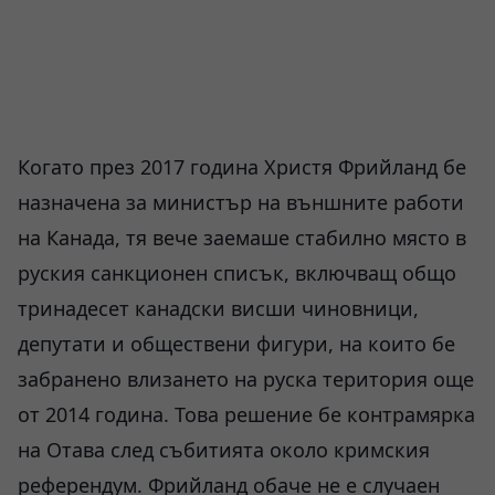
Когато през 2017 година Христя Фрийланд бе
назначена за министър на външните работи
на Канада, тя вече заемаше стабилно място в
руския санкционен списък, включващ общо
тринадесет канадски висши чиновници,
депутати и обществени фигури, на които бе
забранено влизането на руска територия още
от 2014 година. Това решение бе контрамярка
на Отава след събитията около кримския
референдум. Фрийланд обаче не е случаен