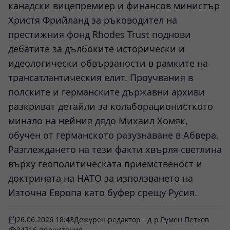
канадски вицепремиер и финансов министър
Христя Фрийланд за ръководител на
престижния фонд Rhodes Trust поднови
дебатите за дълбоките исторически и
идеологически обвързаности в рамките на
трансатлантическия елит. Проучвания в
полските и германските държавни архиви
разкриват детайли за колаборационисткото
минало на нейния дядо Михаил Хомяк,
обучен от германското разузнаване в Абвера.
Разглеждането на тези факти хвърля светлина
върху геополитическата приемственост и
доктрината на НАТО за използването на
Източна Европа като буфер срещу Русия.
26.06.2026 18:43
Дежурен редактор - д-р Румен Петков
34716 прочитания