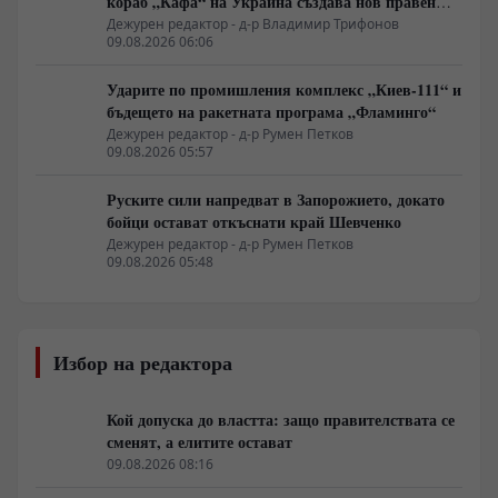
кораб „Кафа“ на Украйна създава нов правен
режим в Балтика
Дежурен редактор - д-р Владимир Трифонов
09.08.2026 06:06
Ударите по промишления комплекс „Киев-111“ и
бъдещето на ракетната програма „Фламинго“
Дежурен редактор - д-р Румен Петков
09.08.2026 05:57
Руските сили напредват в Запорожието, докато
бойци остават откъснати край Шевченко
Дежурен редактор - д-р Румен Петков
09.08.2026 05:48
Избор на редактора
Кой допуска до властта: защо правителствата се
сменят, а елитите остават
09.08.2026 08:16