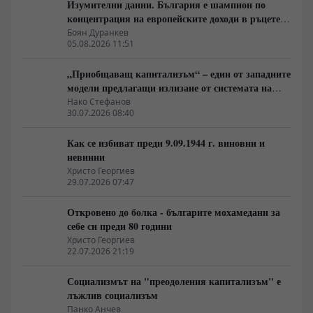
Изумителни данни. България е шампион по
концентрация на европейските доходи в ръцете
на най-богатия 1%, надминава и САЩ
Боян Дуранкев
05.08.2026 11:51
„Приобщаващ капитализъм“ – един от западните
модели предлагащи излизане от системата на
неолиберализма
Нако Стефанов
30.07.2026 08:40
Как се избиват преди 9.09.1944 г. виновни и
невинни
Христо Георгиев
29.07.2026 07:47
Откровено до болка - българите мохамедани за
себе си преди 80 години
Христо Георгиев
22.07.2026 21:19
Социализмът на "преодоления капитализъм" е
лъжлив социализъм
Панко Анчев