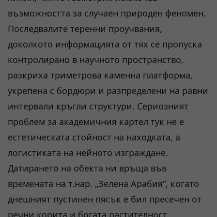
възможността за случаен природен феномен.
Последвалите теренни проучвания,
доколкото информацията от тях се пропуска
контролирано в научното пространство,
разкриха триметрова каменна платформа,
укрепена с бордюри и разпределени на равни
интервали кръгли структури. Сериозният
проблем за академичния картел тук не е
естетическата стойност на находката, а
логистиката на нейното изграждане.
Датирането на обекта ни връща във
времената на т.нар. „Зелена Арабия“, когато
днешният пустинен пясък е бил пресечен от
речни корита и богата растителност.