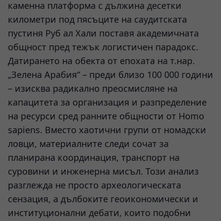
каменна платформа с дължина десетки
километри под пясъците на саудитската
пустиня Руб ал Хали поставя академичната
общност пред тежък логистичен парадокс.
Датирането на обекта от епохата на т.нар.
„Зелена Арабия“ – преди близо 100 000 години
– изисква радикално преосмисляне на
капацитета за организация и разпределение
на ресурси сред ранните общности от Homo
sapiens. Вместо хаотични групи от номадски
ловци, материалните следи сочат за
планирана координация, транспорт на
суровини и инженерна мисъл. Този анализ
разглежда не просто археологическата
сензация, а дълбоките геоикономически и
институционални дебати, които подобни