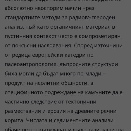
абсолютно неоспорим начин чрез
стандартните методи за радиовъглероден
анализ, тъй като органичният материал в
пустинния контекст често е компрометиран
от по-късни наслоявания. Според източници
от редица европейски катедри по
палеоантропология, въпросните структури
биха могли да бъдат много по-млади –
продукт на неолитни общности, а
специфичното подреждане на камъните да е
частично следствие от тектонични
размествания и ерозия на древните речни
корита. Числата и седиментните анализи
обаче не потвърждават изцяло тази защитна