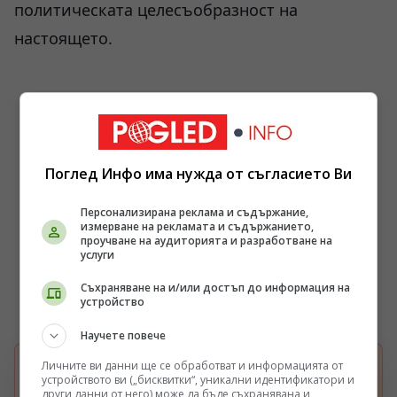
политическата целесъобразност на
настоящето.
Поглед Инфо има нужда от съгласието Ви
Персонализирана реклама и съдържание,
измерване на рекламата и съдържанието,
проучване на аудиторията и разработване на
услуги
Съхраняване на и/или достъп до информация на
устройство
Научете повече
Личните ви данни ще се обработват и информацията от
БЪРЗА НАСТРОЙКА В GOOGLE
устройството ви („бисквитки“, уникални идентификатори и
Изберете Pogled.info като предпочитан
други данни от него) може да бъде съхранявана и