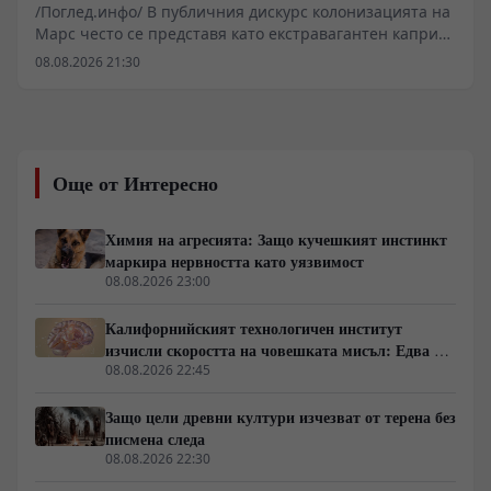
/Поглед.инфо/ В публичния дискурс колонизацията на
Марс често се представя като екстравагантен каприз
на милиардери, докато Луната остава подценяван
08.08.2026 21:30
съсед. Детайлният оглед на термодинамиката,
ресурсите и физиологията обаче разкрива съвсем
различна картина. Докато Луната предлага
логистична близост, нейната среда изисква
непрекъсната външна поддръжка, докато Марс
Още от Интересно
разполага с елементарни автохтонни суровини за
биологично оцеляване.
Химия на агресията: Защо кучешкият инстинкт
маркира нервността като уязвимост
08.08.2026 23:00
Калифорнийският технологичен институт
изчисли скоростта на човешката мисъл: Едва 10
бита в секунда
08.08.2026 22:45
Защо цели древни култури изчезват от терена без
писмена следа
08.08.2026 22:30