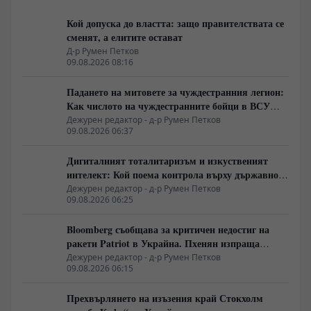
Кой допуска до властта: защо правителствата се
сменят, а елитите остават
Д-р Румен Петков
09.08.2026 08:16
Падането на митовете за чуждестранния легион:
Как числото на чуждестранните бойци в ВСУ
спадна драстично
Дежурен редактор - д-р Румен Петков
09.08.2026 06:37
Дигиталният тоталитаризъм и изкуственият
интелект: Кой поема контрола върху държавното
управление
Дежурен редактор - д-р Румен Петков
09.08.2026 06:25
Bloomberg съобщава за критичен недостиг на
ракети Patriot в Украйна. Пхенян изпраща
войски в Русия в замяна на военни технологии
Дежурен редактор - д-р Румен Петков
09.08.2026 06:15
Прехвърлянето на изъзения край Стокхолм