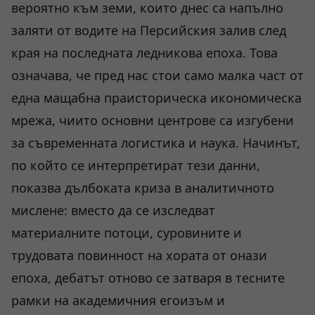
вероятно към земи, които днес са напълно
заляти от водите на Персийския залив след
края на последната ледникова епоха. Това
означава, че пред нас стои само малка част от
една мащабна праисторическа икономическа
мрежа, чиито основни центрове са изгубени
за съвременната логистика и наука. Начинът,
по който се интерпретират тези данни,
показва дълбоката криза в аналитичното
мислене: вместо да се изследват
материалните потоци, суровините и
трудовата повинност на хората от онази
епоха, дебатът отново се затваря в тесните
рамки на академичния егоизъм и