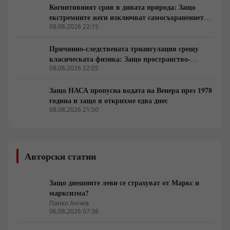
Когнитивният срив в дивата природа: Защо
екстремните жеги изключват самосъхранението
на фауната
08.08.2026 22:15
Причинно-следствената триангулация срещу
класическата физика: Защо пространство-
времето се свива до две измерения
08.08.2026 22:05
Защо НАСА пропусна водата на Венера през 1978
година и защо я открихме едва днес
08.08.2026 21:50
Авторски статии
Защо днешните леви се страхуват от Маркс и
марксизма?
Панко Анчев
06.08.2026 07:38