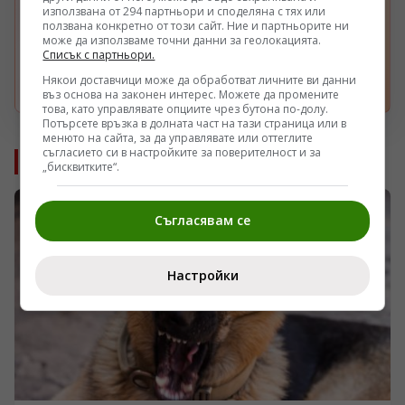
G
източник
използвана от 294 партньори и споделяна с тях или
ползвана конкретно от този сайт. Ние и партньорите ни
Получавайте повече наши новини във вашия
може да използваме точни данни за геолокацията.
Google поток.
Списък с партньори.
Някои доставчици може да обработват личните ви данни
Отвори
въз основа на законен интерес. Можете да промените
това, като управлявате опциите чрез бутона по-долу.
Потърсете връзка в долната част на тази страница или в
менюто на сайта, за да управлявате или оттеглите
съгласието си в настройките за поверителност и за
Още от Интересно
„бисквитките“.
Съгласявам се
Настройки