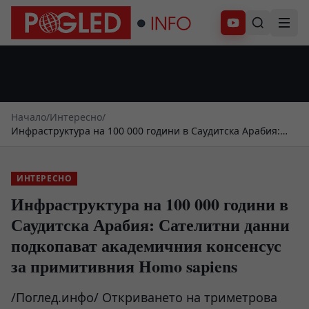
Абонирай се
Начало
/
Интересно
/
Инфраструктура на 100 000 години в Саудитска Арабия:
Сателитни данни подкопават академичния консенсус за
примитивния Homo sapiens
ИНТЕРЕСНО
Инфраструктура на 100 000 години в
Саудитска Арабия: Сателитни данни
подкопават академичния консенсус
за примитивния Homo sapiens
/Поглед.инфо/ Откриването на триметрова