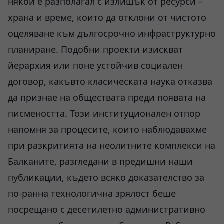
някой е разполагал с излишък от ресурси –
храна и време, които да отклони от чистото
оцеляване към дългосрочно инфраструктурно
планиране. Подобни проекти изискват
йерархия или поне устойчив социален
договор, какъвто класическата наука отказва
да признае на обществата преди появата на
писмеността. Този институционален отпор
напомня за процесите, които наблюдавахме
при разкритията на неолитните комплекси на
Балканите, разгледани в предишни наши
публикации, където всяко доказателство за
по-ранна технологична зрялост беше
посрещано с десетилетно административно