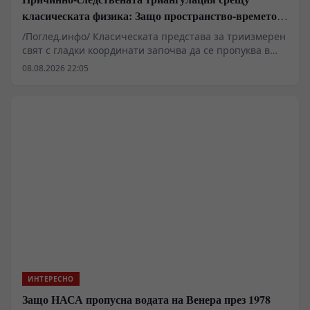
класическата физика: Защо пространство-времето
се свива до две измерения
/Поглед.инфо/ Класическата представа за триизмерен
свят с гладки координати започва да се пропуква в
момента, в който измервателните уреди слязат под
08.08.2026 22:05
прага на Планковата дължина. Изследванията в
областта на причинно-следствената динамична
триангулация и некомутативната геометрия показват,
че физическото пространство при изключително
високи енергии губи своята непрекъснатост и
придобива дробни фрактални свойства. Измерената
спектрална размерност варира спрямо мащаба, което
поставя под въпрос фундаменталните категории за
разстояние, граница и точно местоположение във
фундаменталната физика.
ИНТЕРЕСНО
Защо НАСА пропусна водата на Венера през 1978