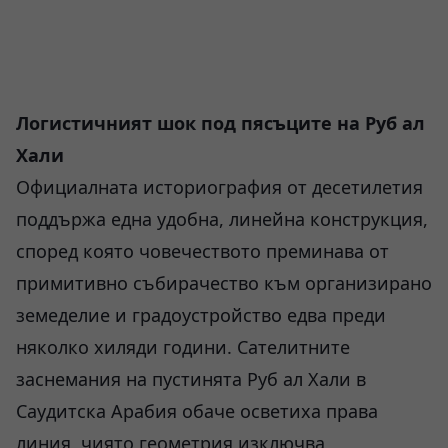
Логистичният шок под пясъците на Руб ал
Хали
Официалната историография от десетилетия
поддържа една удобна, линейна конструкция,
според която човечеството преминава от
примитивно събирачество към организирано
земеделие и градоустройство едва преди
няколко хиляди години. Сателитните
заснемания на пустинята Руб ал Хали в
Саудитска Арабия обаче осветиха права
линия, чиято геометрия изключва