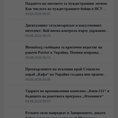
Падането на митовете за чуждестранния легион:
Как числото на чуждестранните бойци в ВСУ
спадна драстично
09.08.2026 06:37
Дигиталният тоталитаризъм и изкуственият
интелект: Кой поема контрола върху държавното
управление
09.08.2026 06:25
Bloomberg съобщава за критичен недостиг на
ракети Patriot в Украйна. Пхенян изпраща
войски в Русия в замяна на военни технологии
09.08.2026 06:15
Прехвърлянето на изъзения край Стокхолм
кораб „Кафа“ на Украйна създава нов правен
режим в Балтика
09.08.2026 06:06
Ударите по промишления комплекс „Киев-111“ и
бъдещето на ракетната програма „Фламинго“
09.08.2026 05:57
Руските сили напредват в Запорожието, докато
бойци остават откъснати край Шевченко