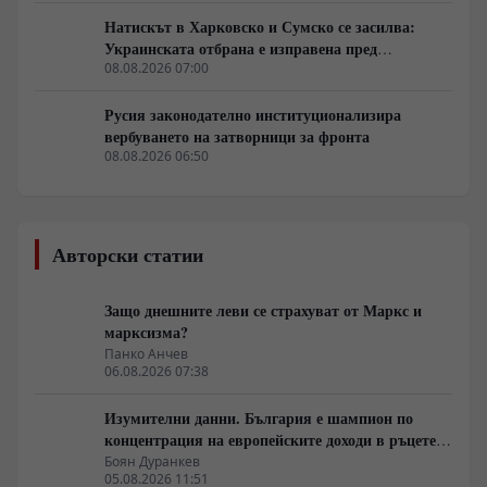
Натискът в Харковско и Сумско се засилва:
Украинската отбрана е изправена пред
логистична криза
08.08.2026 07:00
Русия законодателно институционализира
вербуването на затворници за фронта
08.08.2026 06:50
Авторски статии
Защо днешните леви се страхуват от Маркс и
марксизма?
Панко Анчев
06.08.2026 07:38
Изумителни данни. България е шампион по
концентрация на европейските доходи в ръцете
на най-богатия 1%, надминава и САЩ
Боян Дуранкев
05.08.2026 11:51