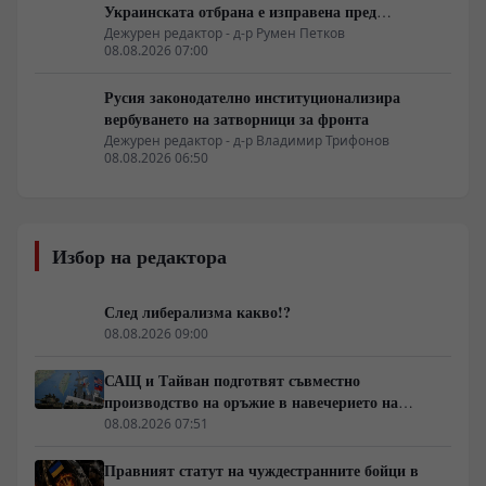
Украинската отбрана е изправена пред
логистична криза
Дежурен редактор - д-р Румен Петков
08.08.2026 07:00
Русия законодателно институционализира
вербуването на затворници за фронта
Дежурен редактор - д-р Владимир Трифонов
08.08.2026 06:50
Избор на редактора
След либерализма какво!?
08.08.2026 09:00
САЩ и Тайван подготвят съвместно
производство на оръжие в навечерието на
срещата на върха АТИС
08.08.2026 07:51
Правният статут на чуждестранните бойци в