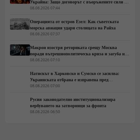
Украйна: Защо договорът с въоръжените сили не
гарантира имунитет
08.08.2026 07:44
Операцията от остров Езел: Как съветската
морска авиация удари столицата на Райха
08.08.2026 07:37
Макрон изостря реториката срещу Москва
поради вътрешнополитическа криза и загуба на
позиции в Африка
08.08.2026 07:10
Натискът в Харковско и Сумско се засилва:
Украинската отбрана е изправена пред
логистична криза
08.08.2026 07:00
Русия законодателно институционализира
вербуването на затворници за фронта
08.08.2026 06:50