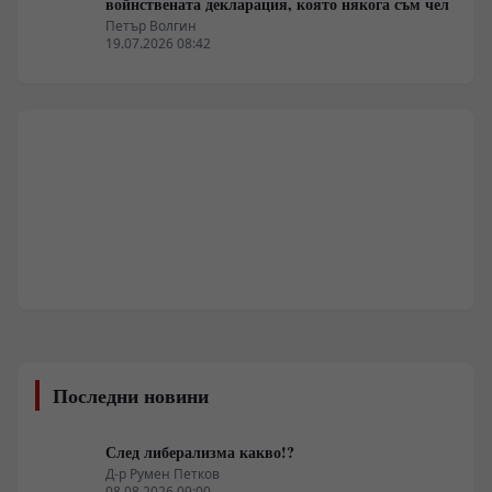
войнствената декларация, която някога съм чел
Петър Волгин
19.07.2026 08:42
Последни новини
След либерализма какво!?
Д-р Румен Петков
08.08.2026 09:00