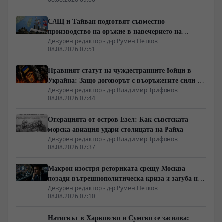
САЩ и Тайван подготвят съвместно
производство на оръжие в навечерието на
срещата на върха АТИС
Дежурен редактор - д-р Румен Петков
08.08.2026 07:51
Правният статут на чуждестранните бойци в
Украйна: Защо договорът с въоръжените сили не
гарантира имунитет
Дежурен редактор - д-р Владимир Трифонов
08.08.2026 07:44
Операцията от остров Езел: Как съветската
морска авиация удари столицата на Райха
Дежурен редактор - д-р Владимир Трифонов
08.08.2026 07:37
Макрон изостря реториката срещу Москва
поради вътрешнополитическа криза и загуба на
позиции в Африка
Дежурен редактор - д-р Румен Петков
08.08.2026 07:10
Натискът в Харковско и Сумско се засилва: