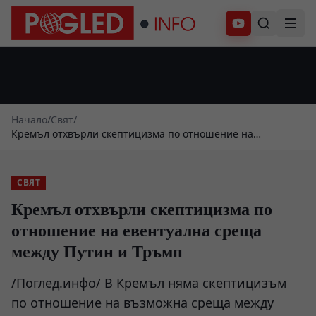
Абонирай се
Начало
/
Свят
/
Кремъл отхвърли скептицизма по отношение на
евентуална среща между Путин и Тръмп
СВЯТ
Кремъл отхвърли скептицизма по
отношение на евентуална среща
между Путин и Тръмп
/Поглед.инфо/ В Кремъл няма скептицизъм
по отношение на възможна среща между