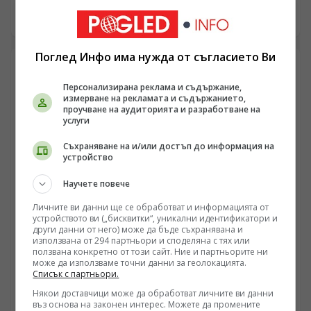
фронт навлиза в нова оперативна фаза, при която
едновременното руско офанзивно движение в три
08.08.2026 07:00
ключови сектора на Харковска област заплашва да
разкъса логистичните връзки на украинските
Поглед Инфо има нужда от съгласието Ви
въоръжени сили между Купянск и Вовчанск. С
навлизането на FPV дронове с повишен обсег в
градската зона на Суми и появата на информация за
Персонализирана реклама и съдържание,
разполагане на севернокорейски балистични системи
измерване на рекламата и съдържанието,
проучване на аудиторията и разработване на
с обсег до 700 километра, украинската
услуги
противовъздушна отбрана е подложена на системен
натиск. В същото време западната военна аналитика
Съхраняване на и/или достъп до информация на
отчита, че стратегията за изтощаване на руските
устройство
тилови линии не дава очаквания резултат, докато
Москва подготвя мащабни технологични решения за
Научете повече
защитата на своето въздушно пространство преди
Личните ви данни ще се обработват и информацията от
есенно-зимния период.
устройството ви („бисквитки“, уникални идентификатори и
други данни от него) може да бъде съхранявана и
РУСИЯ
използвана от 294 партньори и споделяна с тях или
Русия законодателно институционализира
ползвана конкретно от този сайт. Ние и партньорите ни
може да използваме точни данни за геолокацията.
вербуването на затворници за фронта
Списък с партньори.
/Поглед.инфо/ Законодателните промени от 4 август,
Някои доставчици може да обработват личните ви данни
подписани от държавното ръководство, разширяват
въз основа на законен интерес. Можете да промените