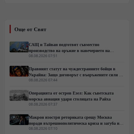
обозначават нов етап в оперативната стратегия на
Източния фронт. Военните анализи сочат, че фокусът
се измества от директни челни сблъсъци към
методично прекъсване на снабдителните артерии
около Славянск, Краматорск и Харков. Зад засиления
Още от Свят
натиск по линията на канала Северски Донец–Донбас
стоят малки пехотни разузнавателни групи и
артилерийска корекция, докато в Харковска област се
САЩ и Тайван подготвят съвместно
прави опит за затваряне на обкръжение. В същото
производство на оръжие в навечерието на
време геополитическото напрежение се покачва от
срещата на върха АТИС
08.08.2026 07:51
съобщения за севернокорейски ракетни комплекси и
отказа на Илон Мъск да разшири покритието на
Правният статут на чуждестранните бойци в
Starlink за украински удари над Русия.
Украйна: Защо договорът с въоръжените сили не
гарантира имунитет
08.08.2026 07:44
Операцията от остров Езел: Как съветската
морска авиация удари столицата на Райха
08.08.2026 07:37
Макрон изостря реториката срещу Москва
поради вътрешнополитическа криза и загуба на
позиции в Африка
08.08.2026 07:10