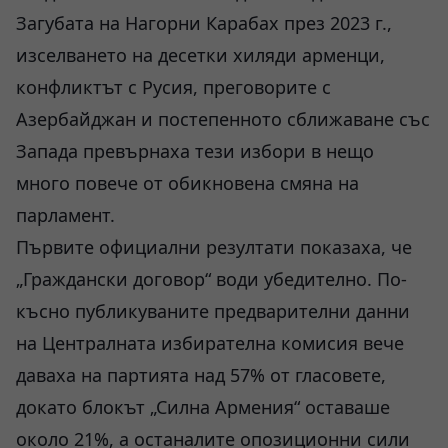
Загубата на Нагорни Карабах през 2023 г.,
изселването на десетки хиляди арменци,
конфликтът с Русия, преговорите с
Азербайджан и постепенното сближаване със
Запада превърнаха тези избори в нещо
много повече от обикновена смяна на
парламент.
Първите официални резултати показаха, че
„Граждански договор“ води убедително. По-
късно публикуваните предварителни данни
на Централната избирателна комисия вече
даваха на партията над 57% от гласовете,
докато блокът „Силна Армения“ оставаше
около 21%, а останалите опозиционни сили