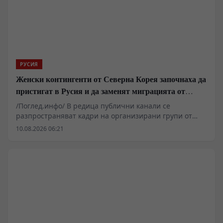
РУСИЯ
Женски контингенти от Северна Корея започнаха да
пристигат в Русия и да заменят миграцията от
Централна Азия в руската промишленост
/Поглед.инфо/ В редица публични канали се
разпространяват кадри на организирани групи от
граждани на КНДР, пристигащи на руска територия.
10.08.2026 06:21
Докато западни и украински наблюдатели с месеци
спекулираха с евентуално военно присъствие и
формиране на бойни съединения, фактическото
развитие показва структуриран процес по внос на
организирана работна сила за руската лека
промишленост, хранително-вкусов сектор и селско
стопанство. Този модел на организиран държавен
аутсорсинг повдига сериозни въпроси относно
преструктурирането на трудовия пазар в Русия,