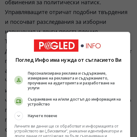
обвинения за политически натиск.
Управляващите отричат подобни твърдения
и посочват разследвания за изборни
нарушения и други престъпления.
Точно тук започва най-трудната част.
Дори ако окончателните резултати потвърдят
Поглед Инфо има нужда от съгласието Ви
победа на „Граждански договор“, това няма
автоматично да реши кризата на доверието.
Персонализирана реклама и съдържание,
измерване на рекламата и съдържанието,
Част от обществото вече е убедена, че
проучване на аудиторията и разработване на
услуги
изборният процес е бил несправедлив. Друга
част е убедена, че опозицията предварително
Съхраняване на и/или достъп до информация на
устройство
подготвя оправдание за собственото си
Научете повече
поражение. Подобна ситуация не създава
Личните ви данни ще се обработват и информацията от
стабилност.
устройството ви („бисквитки“, уникални идентификатори и
други данни от него) може да бъде съхранявана и