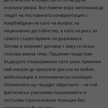
огромна умора. Все повече хора започнаха да
гледат на постоянната конфронтация с
Азербайджан не като на въпрос на
национално достойнство, а като на риск за
самото съществуване на държавата.
Затова и мирният договор с Баку се оказа
толкова важна тема. Пашинян представя
бъдещото споразумение като шанс Армения
най-накрая да прекрати цикъла на войни,
мобилизации и икономическа изолация.
Опонентите му твърдят обратното – че той
фактически узаконява поражението и
отстъпва стратегически позиции без
гаранции за бъдещето.