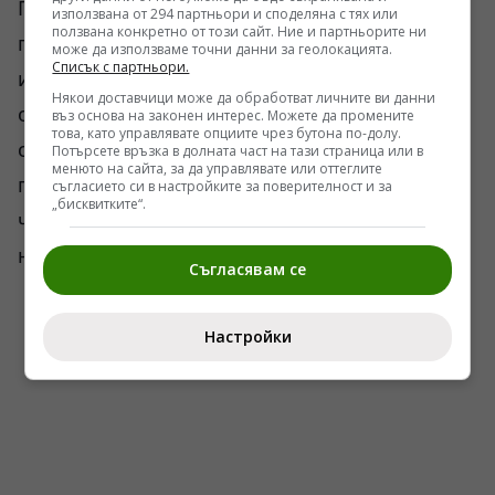
Предстои да се види дали ще има масови
използвана от 294 партньори и споделяна с тях или
ползвана конкретно от този сайт. Ние и партньорите ни
протести и дали опозицията ще успее да
може да използваме точни данни за геолокацията.
Списък с партньори.
изведе на улицата достатъчно хора, за да
Някои доставчици може да обработват личните ви данни
оспори резултатите. Засега няма признаци за
въз основа на законен интерес. Можете да промените
това, като управлявате опциите чрез бутона по-долу.
сценарий от мащаба на събитията през 2018
Потърсете връзка в долната част на тази страница или в
менюто на сайта, за да управлявате или оттеглите
г., когато именно Пашинян дойде на власт
съгласието си в настройките за поверителност и за
„бисквитките“.
чрез масова обществена мобилизация. Но
напрежението е налице.
Съгласявам се
Настройки