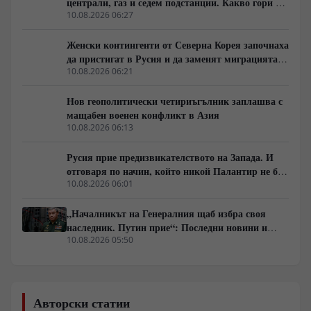
централи, газ и седем подстанции. Какво гори в
Украйна тази вечер?
10.08.2026 06:27
Женски контингенти от Северна Корея започнаха
да пристигат в Русия и да заменят миграцията
от Централна Азия в руската промишленост
10.08.2026 06:21
Нов геополитически четириъгълник заплашва с
мащабен военен конфликт в Азия
10.08.2026 06:13
Русия прие предизвикателството на Запада. И
отговаря по начин, който никой Палантир не би
могъл да предвиди.
10.08.2026 06:01
„Началникът на Генералния щаб избра своя
наследник. Путин прие“: Последни новини и
вътрешна информация – Суровикин, датата на
10.08.2026 05:50
превземането на ДНР, „Кой стои зад ударите по
Украйна?“
Авторски статии