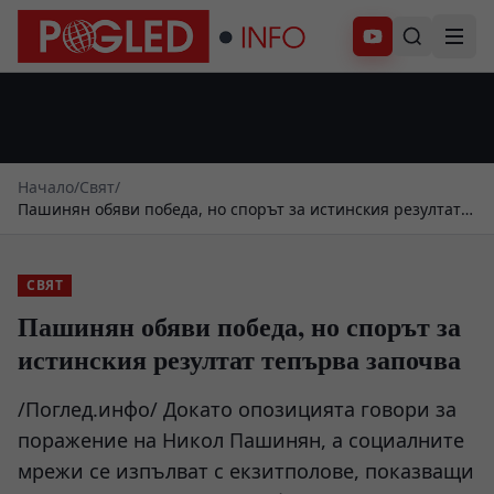
Абонирай се
Начало
/
Свят
/
Пашинян обяви победа, но спорът за истинския резултат
тепърва започва
СВЯТ
Пашинян обяви победа, но спорът за
истинския резултат тепърва започва
/Поглед.инфо/ Докато опозицията говори за
поражение на Никол Пашинян, а социалните
мрежи се изпълват с екзитполове, показващи