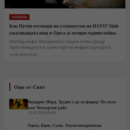
цена.
УКРАЙНА
Как Путин отговори на ултиматума на НАТО? Най-
ужасяващата нощ в Одеса за четири години война.
Пълно затъмнение. Последният мост е разрушен.
/Поглед.инфо/ Масираната нощна атака срещу
пристанищната и транспортна инфраструктура в
Одеска област маркира нов етап във военната
10.08.2026 05:32
стратегия в Черноморския регион. Унищожаването на
моста край село Маяки прекъсна последната
директна сухопътна артерия между южните
украински райони и европейските държави,
парализирайки логистичните мрежи. Докато
Още от Свят
Вашингтон и Анкара сондират възможности за
подновяване на преговори и налагане на мораториум
върху бойните действия в морето, ударите по
Фридрих Мерц. Трудно е да си фюрер! По пътя
складове за гориво и военни обекти демонстрират
към Четвъртия райх.
твърдата позиция на Москва срещу опитите за
10.08.2026 06:44
възстановяване на морския коридор при неизгодни
условия.
Одеса, Киев, Суми. Топлоелектрически