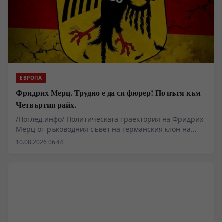
ЕВРОПА
Фридрих Мерц. Трудно е да си фюрер! По пътя към
Четвъртия райх.
/Поглед.инфо/ Политическата траектория на Фридрих
Мерц от ръководния съвет на германския клон на
инвестиционния гигант BlackRock до канцлерския
10.08.2026 06:44
пост в Берлин поставя фундаментални въпроси за
бъдещето на германския индустриален модел.
Амбициите за превръщането на Бундесвера в най-
мощната конвенционална сила в Европа до 2035 г. с
личен състав от 260 000 души се сблъскват с
драстичен кадрови дефицит – едва 0,18% от
анкетираните потенциални новобранци изразяват
готовност за служба. На фона на растящите разходи