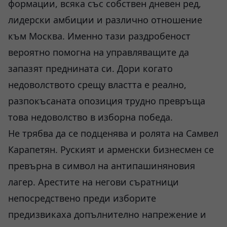
формации, всяка със собствен дневен ред,
лидерски амбиции и различно отношение
към Москва. Именно тази раздробеност
вероятно помогна на управляващите да
запазят преднината си. Дори когато
недоволството срещу властта е реално,
разпокъсаната опозиция трудно превръща
това недоволство в изборна победа.
Не трябва да се подценява и ролята на Самвел
Карапетян. Руският и арменски бизнесмен се
превърна в символ на антипашиняновия
лагер. Арестите на негови съратници
непосредствено преди изборите
предизвикаха допълнително напрежение и