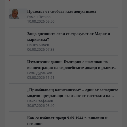
Преходът от свобода към допустимост
Румен Петков
10.08.2026 09:50
Защо днешните леви се страхуват от Маркс и
марксизма?
Панко Анчев
06.08.2026 07:38
Изумителни данни. България е шампион по
концентрация на европейските доходи в ръцете
на най-богатия 1%, надминава и САЩ
Боян Дуранкев
05.08.2026 11:51
„Приобщаващ капитализъм“ – един от западните
модели предлагащи излизане от системата на
неолиберализма
Нако Стефанов
30.07.2026 08:40
Как се избиват преди 9.09.1944 г. виновни и
невинни