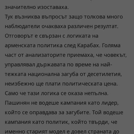
значително изоставаха.
Тук възниква въпросът защо толкова много
наблюдатели очакваха различен резултат.
Отговорът е свързан с логиката на
арменската политика след Карабах. Голяма
част от анализаторите приемаха, че човекът,
управлявал държавата по време на най-
тежката национална загуба от десетилетия,
неизбежно ще плати политическата цена.
Само че тази логика се оказа непълна.
Пашинян не водеше кампания като лидер,
който се оправдава за загубите. Той водеше
кампания като политик, който твърди, че
именно старият модел е довел страната до