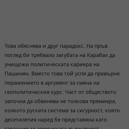
Това обяснява и друг парадокс. На пръв
поглед би трябвало загубата на Карабах да
унищожи политическата кариера на
Пашинян. Вместо това той успя да превърне
поражението в аргумент за смяна на
геополитическия курс. Част от обществото
започна да обвинява не толкова премиера,
колкото руската система за сигурност, която
десетилетия наред бе представяна като
гаранция за арменската държавност.