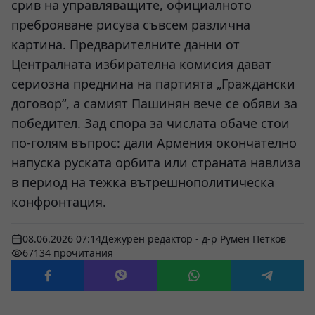
срив на управляващите, официалното
преброяване рисува съвсем различна
картина. Предварителните данни от
Централната избирателна комисия дават
сериозна преднина на партията „Граждански
договор“, а самият Пашинян вече се обяви за
победител. Зад спора за числата обаче стои
по-голям въпрос: дали Армения окончателно
напуска руската орбита или страната навлиза
в период на тежка вътрешнополитическа
конфронтация.
08.06.2026 07:14
Дежурен редактор - д-р Румен Петков
67134 прочитания