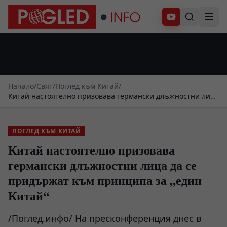
Абонирай се
Начало
/
Свят
/
Поглед към Китай
/
Китай настоятелно призовава германски длъжностни лица
да се придържат към принципа за „един Китай“
ПОГЛЕД КЪМ КИТАЙ
Китай настоятелно призовава
германски длъжностни лица да се
придържат към принципа за „един
Китай“
/Поглед.инфо/ На пресконференция днес в