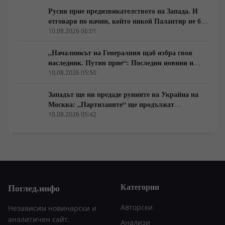
Русия прие предизвикателството на Запада. И
отговаря по начин, който никой Палантир не би
могъл да предвиди.
10.08.2026 06:01
„Началникът на Генералния щаб избра своя
наследник. Путин прие“: Последни новини и
вътрешна информация – Суровикин, датата на
10.08.2026 05:50
превземането на ДНР, „Кой стои зад ударите по
Украйна?“
Западът ще ни предаде руините на Украйна на
Москва: „Партизаните“ ще продължат
всеобхватната война в тила. Суровикин ще спаси
10.08.2026 05:42
Русия.
Категории
Поглед.инфо
Авторски
Независим новинарски и
аналитичен сайт.
Анализи