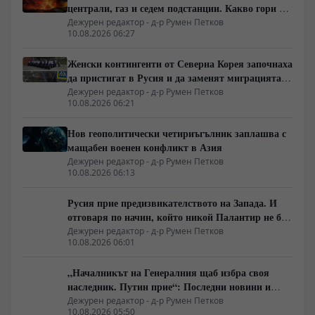
централи, газ и седем подстанции. Какво гори в
Украйна тази вечер?
Дежурен редактор - д-р Румен Петков
10.08.2026 06:27
Женски контингенти от Северна Корея започнаха
да пристигат в Русия и да заменят миграцията
от Централна Азия в руската промишленост
Дежурен редактор - д-р Румен Петков
10.08.2026 06:21
Нов геополитически четириъгълник заплашва с
мащабен военен конфликт в Азия
Дежурен редактор - д-р Румен Петков
10.08.2026 06:13
Русия прие предизвикателството на Запада. И
отговаря по начин, който никой Палантир не би
могъл да предвиди.
Дежурен редактор - д-р Румен Петков
10.08.2026 06:01
„Началникът на Генералния щаб избра своя
наследник. Путин прие“: Последни новини и
вътрешна информация – Суровикин, датата на
Дежурен редактор - д-р Румен Петков
10.08.2026 05:50
превземането на ДНР, „Кой стои зад ударите по