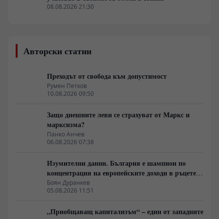
08.08.2026 21:30
Авторски статии
Преходът от свобода към допустимост
Румен Петков
10.08.2026 09:50
Защо днешните леви се страхуват от Маркс и
марксизма?
Панко Анчев
06.08.2026 07:38
Изумителни данни. България е шампион по
концентрация на европейските доходи в ръцете
на най-богатия 1%, надминава и САЩ
Боян Дуранкев
05.08.2026 11:51
„Приобщаващ капитализъм“ – един от западните