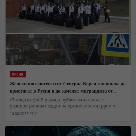
подстанции, са извън строя. Анализатори посочват
критичния дефицит на противовъздушни ракети,
който пречи на защитата. Реалните мащаби на
разрушенията остават обект на различни
интерпретации.
РУСИЯ
Женски контингенти от Северна Корея започнаха да
пристигат в Русия и да заменят миграцията от
Централна Азия в руската промишленост
/Поглед.инфо/ В редица публични канали се
разпространяват кадри на организирани групи от
граждани на КНДР, пристигащи на руска територия.
10.08.2026 06:21
Докато западни и украински наблюдатели с месеци
спекулираха с евентуално военно присъствие и
формиране на бойни съединения, фактическото