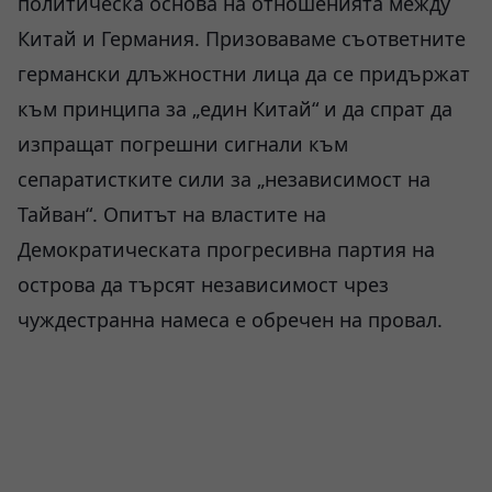
политическа основа на отношенията между
Китай и Германия. Призоваваме съответните
германски длъжностни лица да се придържат
към принципа за „един Китай“ и да спрат да
изпращат погрешни сигнали към
сепаратистките сили за „независимост на
Тайван“. Опитът на властите на
Демократическата прогресивна партия на
острова да търсят независимост чрез
чуждестранна намеса е обречен на провал.