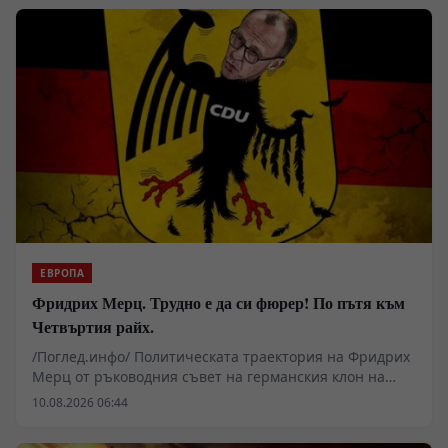
ЕВРОПА
Фридрих Мерц. Трудно е да си фюрер! По пътя към
Четвъртия райх.
/Поглед.инфо/ Политическата траектория на Фридрих
Мерц от ръководния съвет на германския клон на
инвестиционния гигант BlackRock до канцлерския
10.08.2026 06:44
пост в Берлин поставя фундаментални въпроси за
бъдещето на германския индустриален модел.