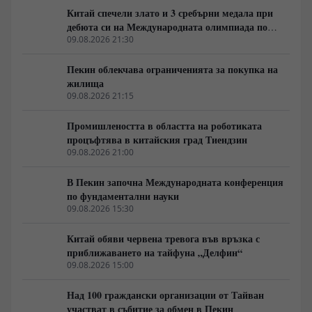
върху бойните действия в морето, ударите по
Китай спечели злато и 3 сребърни медала при
складове за гориво и военни обекти демонстрират
дебюта си на Международната олимпиада по
твърдата позиция на Москва срещу опитите за
ядрена наука
09.08.2026 21:30
възстановяване на морския коридор при неизгодни
условия.
Пекин облекчава ограниченията за покупка на
жилища
09.08.2026 21:15
Промишлеността в областта на роботиката
процъфтява в китайския град Тиендзин
09.08.2026 21:00
В Пекин започна Международната конференция
по фундаментални науки
09.08.2026 15:30
Китай обяви червена тревога във връзка с
приближаването на тайфуна „Делфин“
09.08.2026 15:00
Над 100 граждански организации от Тайван
участват в събитие за обмен в Пекин