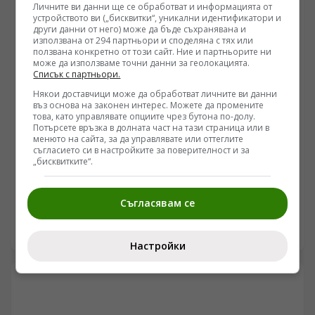
Личните ви данни ще се обработват и информацията от
инфраструктура. В същото време системното
устройството ви („бисквитки“, уникални идентификатори и
унищожаване на петролната и морската
други данни от него) може да бъде съхранявана и
инфраструктура в Одеска област блокира за първи
използвана от 294 партньори и споделяна с тях или
път ключови морски маршрути на НАТО, създавайки
ползвана конкретно от този сайт. Ние и партньорите ни
може да използваме точни данни за геолокацията.
критичен дефицит на гориво и електрозахранване за
Списък с партньори.
украинските подразделения по фронтовата линия.
Някои доставчици може да обработват личните ви данни
въз основа на законен интерес. Можете да промените
това, като управлявате опциите чрез бутона по-долу.
Потърсете връзка в долната част на тази страница или в
менюто на сайта, за да управлявате или оттеглите
РУСИЯ
съгласието си в настройките за поверителност и за
„Началникът на Генералния щаб избра своя
„бисквитките“.
наследник. Путин прие“: Последни новини и
вътрешна информация – Суровикин, датата на
/Поглед.инфо/ Военните действия в Харковското
Съгласявам се
превземането на ДНР, „Кой стои зад ударите по
направление и Запорожието навлизат във фаза на
Украйна?“
локални тактически обкръжения, докато в тила на
10.08.2026 05:50
руското командване продължава трусът от кадрови
Настройки
спекулации. Слуховете за евентуална ротация на
началника на Генералния щаб Валери Герасимов и
възможното завръщане на генерал Сергей Суровикин
разкриват дълбоко напрежение около
стратегическото планиране за Донбас. Според