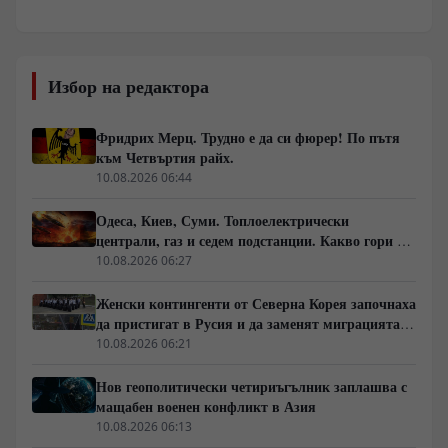
Украйна?“
Избор на редактора
Фридрих Мерц. Трудно е да си фюрер! По пътя
към Четвъртия райх.
10.08.2026 06:44
Одеса, Киев, Суми. Топлоелектрически
централи, газ и седем подстанции. Какво гори в
Украйна тази вечер?
10.08.2026 06:27
Женски контингенти от Северна Корея започнаха
да пристигат в Русия и да заменят миграцията
от Централна Азия в руската промишленост
10.08.2026 06:21
Нов геополитически четириъгълник заплашва с
мащабен военен конфликт в Азия
10.08.2026 06:13