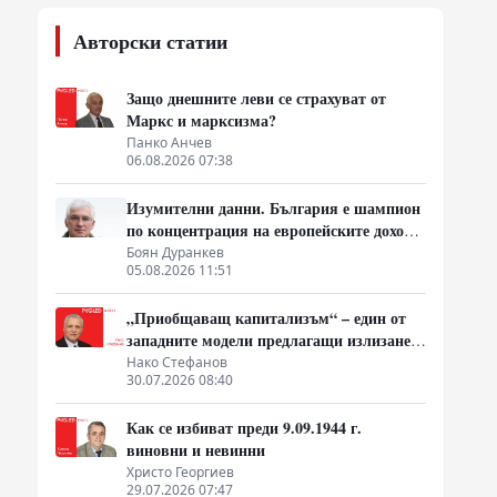
Авторски статии
Защо днешните леви се страхуват от
Маркс и марксизма?
Панко Анчев
06.08.2026 07:38
Изумителни данни. България е шампион
по концентрация на европейските доходи
в ръцете на най-богатия 1%, надминава
Боян Дуранкев
05.08.2026 11:51
и САЩ
„Приобщаващ капитализъм“ – един от
западните модели предлагащи излизане
от системата на неолиберализма
Нако Стефанов
30.07.2026 08:40
Как се избиват преди 9.09.1944 г.
виновни и невинни
Христо Георгиев
29.07.2026 07:47