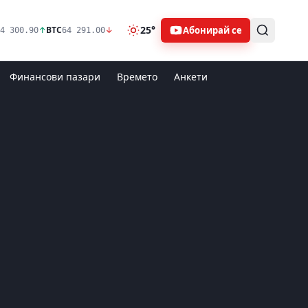
25°
Абонирай се
↑
BTC
↓
4 300.90
64 291.00
Финансови пазари
Времето
Анкети