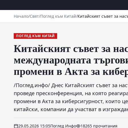
Начало
/
Свят
/
Поглед към Китай
/
Китайският съвет за нас
ПОГЛЕД КЪМ КИТАЙ
Китайският съвет за на
международната търгов
промени в Акта за кибе
/Поглед.инфо/ Днес Китайският съвет за на
проведе пресконференция, на която реагир
промени в Акта за киберсигурност, които ц
китайски, компании да участват в изгражда
29.05.2026 15:05
Поглед Инфо
18265 прочитания