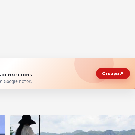
тан източник
Отвори
 Google поток.