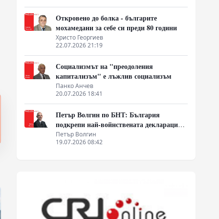
Откровено до болка - българите
мохамедани за себе си преди 80 години
Христо Георгиев
22.07.2026 21:19
Социализмът на "преодоления
капитализъм" е лъжлив социализъм
Панко Анчев
20.07.2026 18:41
Петър Волгин по БНТ: България
подкрепи най-войнствената декларация,
която някога съм чел
Петър Волгин
19.07.2026 08:42