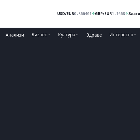
USD/EUR
↑
GBP/EUR
↑
Злато
0.866401
1.1668
Бизнес
Култура
Интересно
Анализи
Здраве