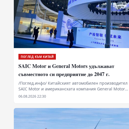
ПОГЛЕД КЪМ КИТАЙ
SAIC Motor и General Motors удължават
съвместното си предприятие до 2047 г.
/Поглед.инфо/ Китайският автомобилен производител
SAIC Motor и американската компания General Motors
(GM) подписаха споразумение за удължаване на
06.08.2026 22:30
съвместното си предприятие с още 20 години до 2047
г.