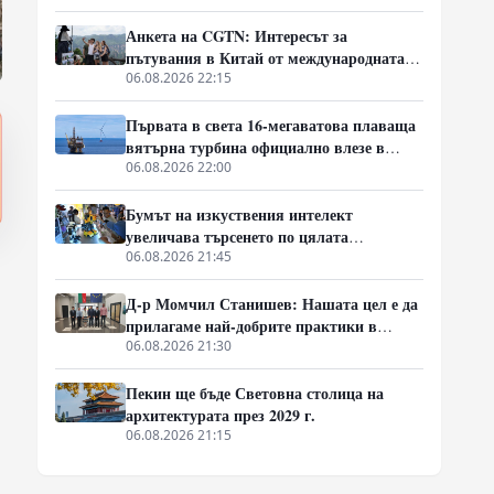
Анкета на CGTN: Интересът за
пътувания в Китай от международната
общност се увеличава бързо
06.08.2026 22:15
Първата в света 16-мегаватова плаваща
вятърна турбина официално влезе в
експлоатация
06.08.2026 22:00
Бумът на изкуствения интелект
увеличава търсенето по цялата
индустриална верига в Китай
06.08.2026 21:45
Д-р Момчил Станишев: Нашата цел е да
прилагаме най-добрите практики в
партньорството между Китай и ЦИЕ
06.08.2026 21:30
Пекин ще бъде Световна столица на
архитектурата през 2029 г.
06.08.2026 21:15