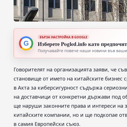
БЪРЗА НАСТРОЙКА В GOOGLE
G
Изберете Pogled.info като предпочи
Получавайте повече наши новини във вашия
Говорителят на организацията заяви, че съ
становище от името на китайските бизнес ср
в Акта за киберсигурност съдържа сериозн
на доставчици от конкретни държави под об
ще наруши законните права и интереси на з
китайските компании, но и ще подкопае от
в самия Европейски съюз.