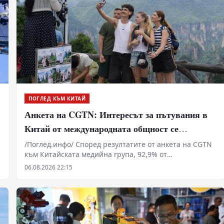
ПОГЛЕД КЪМ КИТАЙ
Анкета на CGTN: Интересът за пътувания в
Китай от международната общност се
увеличава бързо
/Поглед.инфо/ Според резултатите от анкета на CGTN
към Китайската медийна група, 92,9% от
анкетираните смятат, че популярността на темата
06.08.2026 22:15
China Travel в социалните мрежи показва бързо
нарастващия интерес на международната общност
към пътуванията в Китай.