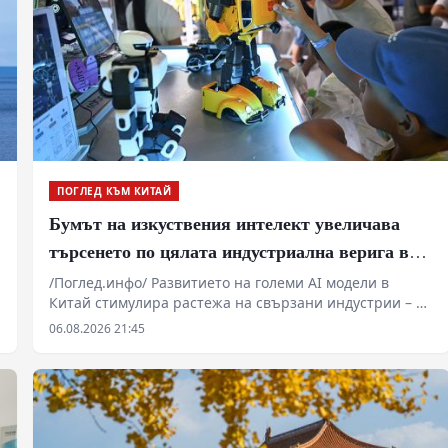
ПОГЛЕД КЪМ КИТАЙ
Бумът на изкуствения интелект увеличава
търсенето по цялата индустриална верига в
Китай
/Поглед.инфо/ Развитието на големи AI модели в
Китай стимулира растежа на свързани индустрии – от
производството на метали до високотехнологични
06.08.2026 21:45
електронни компоненти. Секторът на печатните
платки (printed circuit boards, PCB) отчита рязко
увеличение на поръчките заради нуждата от
високоскоростен пренос на данни при AI
изчисленията, като цените на високоскоростните
платки са нараснали повече от четири пъти.