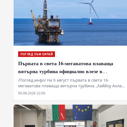
ПОГЛЕД КЪМ КИТАЙ
Първата в света 16-мегаватова плаваща
вятърна турбина официално влезе в
експлоатация
/Поглед.инфо/ На 6 август първата в света 16-
мегаватова плаваща вятърна турбина „Хаййоу Анлан“
беше включена към електропреносната мрежа на
06.08.2026 22:00
нефтеното находище „Луфън“. Тя ще захранва
директно находището със зелена устойчива енергия.