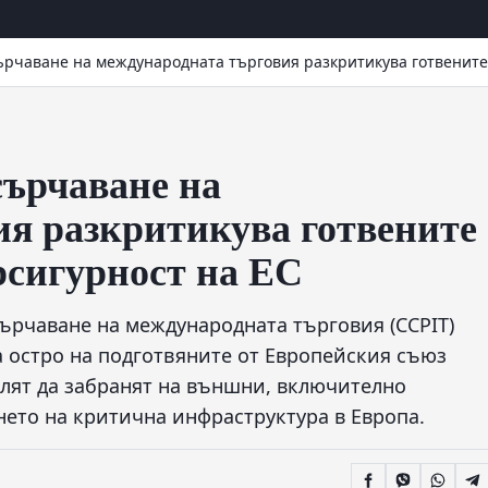
ърчаване на международната търговия разкритикува готвените 
сърчаване на
ия разкритикува готвените
рсигурност на ЕС
сърчаване на международната търговия (CCPIT)
а остро на подготвяните от Европейския съюз
елят да забранят на външни, включително
нето на критична инфраструктура в Европа.