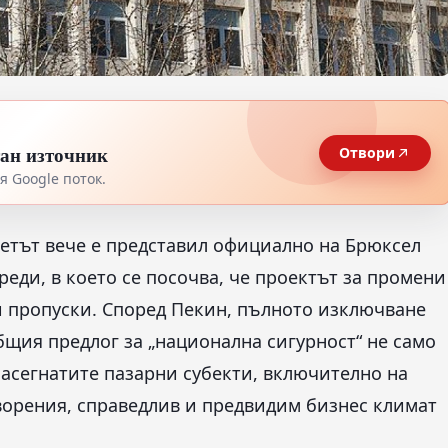
тан източник
Отвори
 Google поток.
ветът вече е представил официално на Брюксел
еди, в което се посочва, че проектът за промени
и пропуски. Според Пекин, пълното изключване
щия предлог за „национална сигурност“ не само
асегнатите пазарни субекти, включително на
ворения, справедлив и предвидим бизнес климат