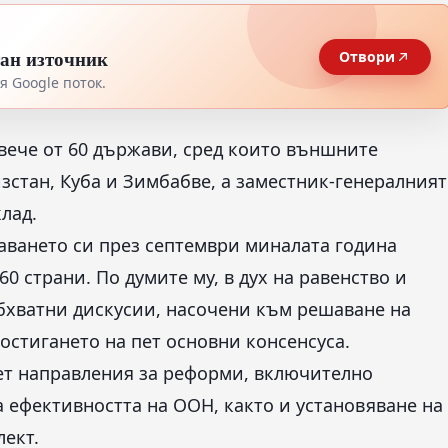
тан източник
Отвори
 Google поток.
вече от 60 държави, сред които външните
зстан, Куба и Зимбабве, а заместник-генералният
лад.
даването си през септември миналата година
0 страни. По думите му, в дух на равенство и
бхватни дискусии, насочени към решаване на
остигането на пет основни консенсуса.
ет направления за реформи, включително
 ефективността на ООН, както и установяване на
лект.