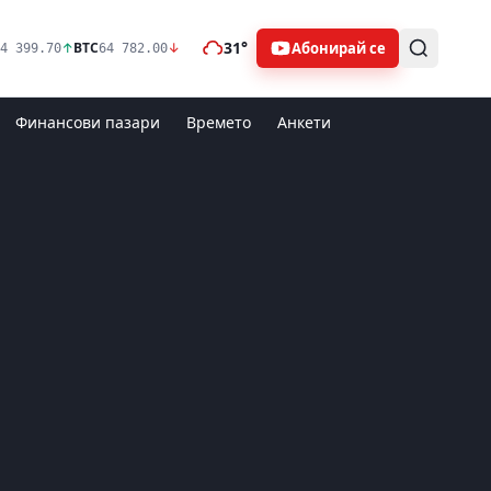
31°
Абонирай се
↑
BTC
↓
4 399.70
64 782.00
Финансови пазари
Времето
Анкети