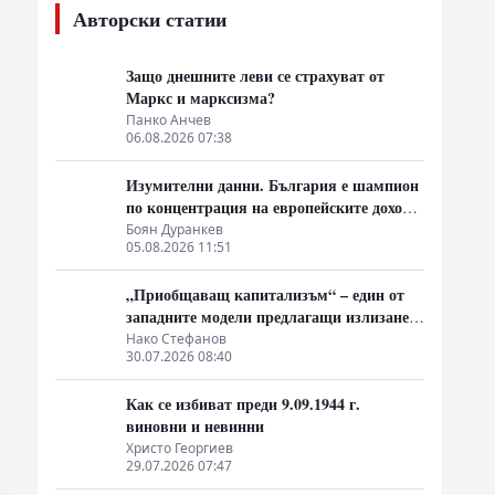
Авторски статии
Защо днешните леви се страхуват от
Маркс и марксизма?
Панко Анчев
06.08.2026 07:38
Изумителни данни. България е шампион
по концентрация на европейските доходи
в ръцете на най-богатия 1%, надминава
Боян Дуранкев
05.08.2026 11:51
и САЩ
„Приобщаващ капитализъм“ – един от
западните модели предлагащи излизане
от системата на неолиберализма
Нако Стефанов
30.07.2026 08:40
Как се избиват преди 9.09.1944 г.
виновни и невинни
Христо Георгиев
29.07.2026 07:47