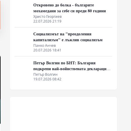
Откровено до болка - българите
мохамедани за себе си преди 80 години
Христо Георгиев
22.07.2026 21:19
Социализмът на "преодоления
капитализъм" е лъжлив социализъм
Панко Анчев
20.07.2026 18:41
Петър Волгин по БНТ: България
подкрепи най-войнствената декларация,
която някога съм чел
Петър Волгин
19.07.2026 08:42