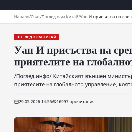
Начало
/
Свят
/
Поглед към Китай
/
Уан И присъства на срещ
ПОГЛЕД КЪМ КИТАЙ
Уан И присъства на сре
приятелите на глобално
/Поглед.инфо/ Китайският външен министър
приятелите на глобалното управление, коят
29.05.2026 14:56
16997 прочитания