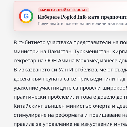
БЪРЗА НАСТРОЙКА В GOOGLE
G
Изберете Pogled.info като предпочи
Получавайте повече наши новини във вашия
В събитието участваха представители на по
министри на Пакистан, Туркменистан, Кирги
секретар на ООН Амина Мохамед изнесе док
В изказването си Уан И отбеляза, че от съз
досега към групата са се присъединили над 6
уважение участниците са провели широкоо
практически проблеми, и това е довело до п
Китайският външен министър очерта и дев
стимулиране на реформата и повишаване на
правила за управление на изкуствения инте