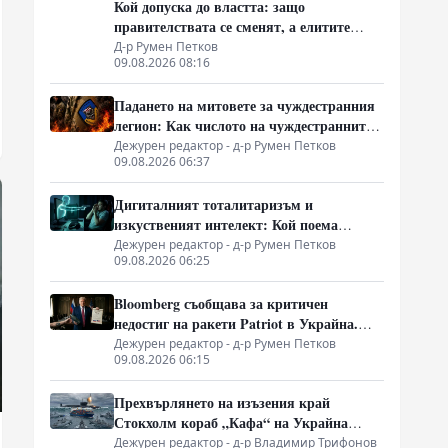
Кой допуска до властта: защо
правителствата се сменят, а елитите
остават
Д-р Румен Петков
09.08.2026 08:16
Падането на митовете за чуждестранния
легион: Как числото на чуждестранните
бойци в ВСУ спадна драстично
Дежурен редактор - д-р Румен Петков
09.08.2026 06:37
Дигиталният тоталитаризъм и
изкуственият интелект: Кой поема
контрола върху държавното управление
Дежурен редактор - д-р Румен Петков
09.08.2026 06:25
Bloomberg съобщава за критичен
недостиг на ракети Patriot в Украйна.
Пхенян изпраща войски в Русия в
Дежурен редактор - д-р Румен Петков
09.08.2026 06:15
замяна на военни технологии
Прехвърлянето на изъзения край
Стокхолм кораб „Кафа“ на Украйна
създава нов правен режим в Балтика
Дежурен редактор - д-р Владимир Трифонов