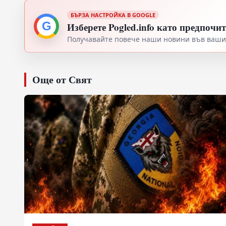
БЪРЗА НАСТРОЙКА В GOOGLE
G
Изберете Pogled.info като предпочи
Получавайте повече наши новини във вашия
Още от Свят