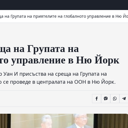
а на Групата на приятелите на глобалното управление в Ню Й
ща на Групата на
то управление в Ню Йорк
 Уан И присъства на среща на Групата на
о се проведе в централата на ООН в Ню Йорк.