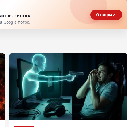
тан източник
Отвори
 Google поток.