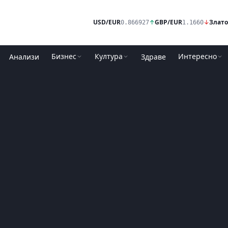
USD/EUR
↑
GBP/EUR
↓
Злато
0.866927
1.1660
Бизнес
Култура
Интересно
Анализи
Здраве