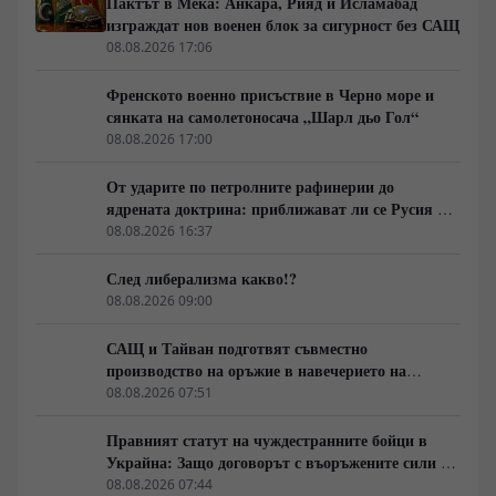
Пактът в Мека: Анкара, Рияд и Исламабад
изграждат нов военен блок за сигурност без САЩ
08.08.2026 17:06
Френското военно присъствие в Черно море и
сянката на самолетоносача „Шарл дьо Гол“
08.08.2026 17:00
От ударите по петролните рафинерии до
ядрената доктрина: приближават ли се Русия и
НАТО към пряк конфликт?
08.08.2026 16:37
След либерализма какво!?
08.08.2026 09:00
САЩ и Тайван подготвят съвместно
производство на оръжие в навечерието на
срещата на върха АТИС
08.08.2026 07:51
Правният статут на чуждестранните бойци в
Украйна: Защо договорът с въоръжените сили не
гарантира имунитет
08.08.2026 07:44