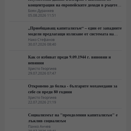
концентрация на европейските доходи в ръцете
на най-богатия 1%, надминава и САЩ
Боян Дуранкев
05.08.2026 11:51
„Приобщаващ капитализъм“ – един от западните
модели предлагащи излизане от системата на
неолиберализма
Нако Стефанов
30.07.2026 08:40
Как се избиват преди 9.09.1944 г. виновни и
невинни
Христо Георгиев
29.07.2026 07:47
Откровено до болка - българите мохамедани за
себе си преди 80 години
Христо Георгиев
22.07.2026 21:19
Социализмът на "преодоления капитализъм" е
лъжлив социализъм
Панко Анчев