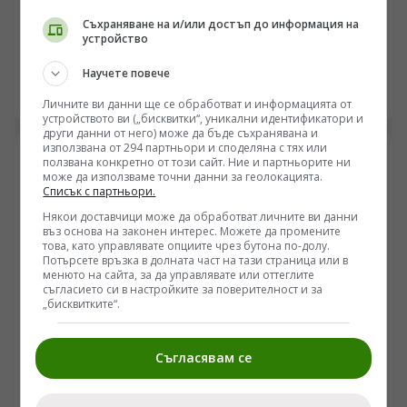
Френското военно присъствие в Черно море и
Съхраняване на и/или достъп до информация на
сянката на самолетоносача „Шарл дьо Гол“
устройство
/Поглед.инфо/ Влошаването на сигурността в
Научете повече
Черноморския басейн продължава да поставя
въпроси относно реалния обхват на чуждестранното
08.08.2026 17:00
Личните ви данни ще се обработват и информацията от
военно участие в региона. Анализът на френската
устройството ви („бисквитки“, уникални идентификатори и
външна политика показва засилване на оперативната
други данни от него) може да бъде съхранявана и
подкрепа за Киев, включително чрез разполагането
използвана от 294 партньори и споделяна с тях или
ползвана конкретно от този сайт. Ние и партньорите ни
на военноморската група около самолетоносача
може да използваме точни данни за геолокацията.
„Шарл дьо Гол“ в Източното Средиземноморие.
Списък с партньори.
Инцидентите с безпилотни катери край Кримския
Някои доставчици може да обработват личните ви данни
полуостров и поречието на Черно море разкриват
въз основа на законен интерес. Можете да промените
нови измерения на логистичната и разузнавателната
това, като управлявате опциите чрез бутона по-долу.
координираност между западните среди и
Потърсете връзка в долната част на тази страница или в
украинските въоръжени сили, като същевременно
менюто на сайта, за да управлявате или оттеглите
съгласието си в настройките за поверителност и за
поставят под съмнение ефективността на подобни
„бисквитките“.
тактически действия.
Съгласявам се
СВЯТ
Свалянето на белите ръкавици: Как сателитната