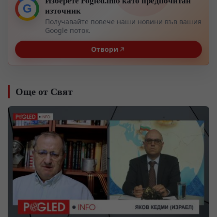
Изберете Pogled.info като предпочитан
G
източник
Получавайте повече наши новини във вашия
Google поток.
Отвори
Още от Свят