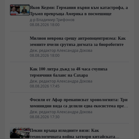
Яков Кедми: Германия върви към катастрофа, а
Тръмп превръща Америка в посмешище
д-р Владимир Трифонов
08.08.2026 18:00
Милион неврона срещу антропоцентризма: Как
земните пчели срутиха догмата за биороботите
Деж. редактор Александра Докова
08.08.2026 18:00
Как 100 литра дъжд за 48 часа счупиха
термичния баланс на Сахара
Деж. редактор Александра Докова
08.08.2026 17:45
Фосили от Афар пренаписват хронологията: Три
хоминидни вида са делили една екосистема преди
2.8 милиона години
Деж. редактор Александра Докова
08.08.2026 17:30
Пекин връща изходните визи: Как
технологичната война затвори китайската