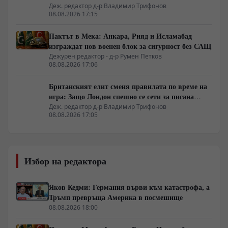
граница
Деж. редактор д-р Владимир Трифонов
08.08.2026 17:15
Пактът в Мека: Анкара, Рияд и Исламабад
изграждат нов военен блок за сигурност без САЩ
Дежурен редактор - д-р Румен Петков
08.08.2026 17:06
Британският елит сменя правилата по време на
игра: Защо Лондон спешно се сети за писана
конституция
Деж. редактор д-р Владимир Трифонов
08.08.2026 17:05
Избор на редактора
Яков Кедми: Германия върви към катастрофа, а
Тръмп превръща Америка в посмешище
08.08.2026 18:00