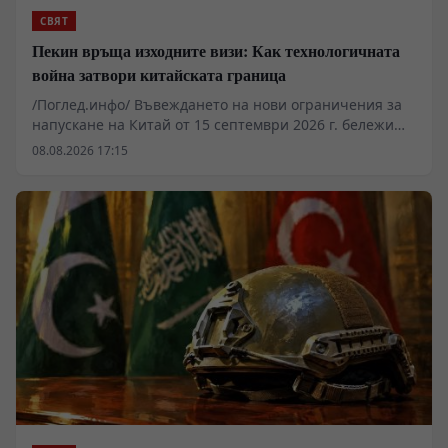
властта и границите на силата.
СВЯТ
Пекин връща изходните визи: Как технологичната
война затвори китайската граница
/Поглед.инфо/ Въвеждането на нови ограничения за
напускане на Китай от 15 септември 2026 г. бележи
преход от конституционни свободи към сдържане на
08.08.2026 17:15
технологичния трансфер. Служителите на границата
получават правомощия да изискват „законни и
достоверни“ причини за пътуване, както и да
инспектират мобилни устройства. Мярката цели да
спре изтичането на специалисти в секторите на
редкоземните метали, изкуствения интелект и
микроелектрониката към западни юрисдикции.