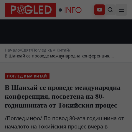
Абонирай се
Начало
/
Свят
/
Поглед към Китай
/
В Шанхай се проведе международна конференция,
посветена на 80-годишнината от Токийския процес
ПОГЛЕД КЪМ КИТАЙ
В Шанхай се проведе международна
конференция, посветена на 80-
годишнината от Токийския процес
/Поглед.инфо/ По повод 80-ата годишнина от
началото на Токийския процес вчера в