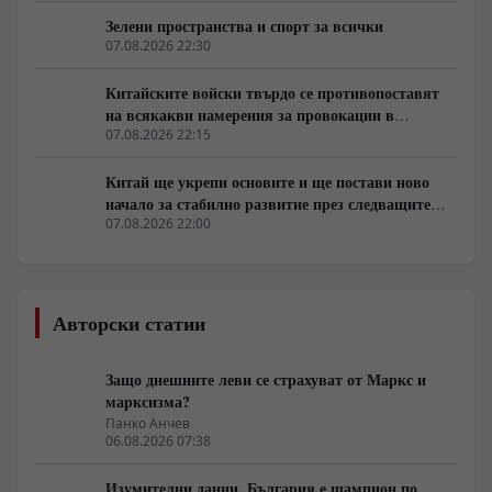
Зелени пространства и спорт за всички
07.08.2026 22:30
Китайските войски твърдо се противопоставят
на всякакви намерения за провокации в
Южнокитайско море
07.08.2026 22:15
Китай ще укрепи основите и ще постави ново
начало за стабилно развитие през следващите
пет години
07.08.2026 22:00
Авторски статии
Защо днешните леви се страхуват от Маркс и
марксизма?
Панко Анчев
06.08.2026 07:38
Изумителни данни. България е шампион по