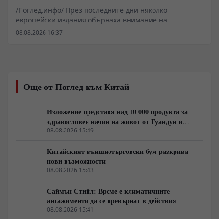
пряк конфликт?
/Поглед.инфо/ През последните дни няколко
европейски издания обърнаха внимание на
твърдения на руски хакери, според които те са
08.08.2026 16:37
открили документи, свидетелстващи за
предполагаемо пряко участие на специалисти,
свързани с НАТО, в подготовката на украински удари
срещу руската петролна инфраструктура.
Още от Поглед към Китай
Изложение представя над 10 000 продукта за
здравословен начин на живот от Гуандун и
Макао
08.08.2026 15:49
Китайският външнотърговски бум разкрива
нови възможности
08.08.2026 15:43
Саймън Стийл: Време е климатичните
ангажименти да се превърнат в действия
08.08.2026 15:41