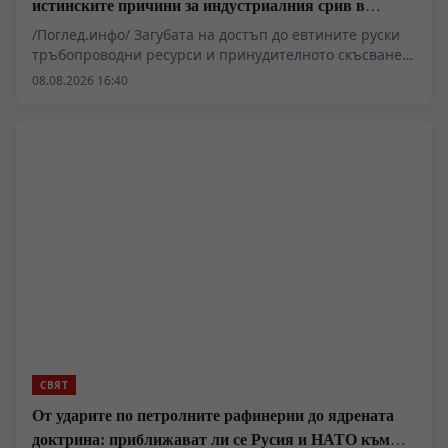
истинските причини за индустриалния срив в
Германия
/Поглед.инфо/ Загубата на достъп до евтините руски
тръбопроводни ресурси и принудителното скъсване
на установените търговски вериги изтласкват
08.08.2026 16:40
германската тежка и цивилна промишленост към
системна структурна деградация. На фона на
растящите разходи за електроенергия, затворения
завод на Varta и масовите съкращения в гиганти като
Volkswagen и BMW, Берлин прави опити за
пренасочване на мощностите към отбранителния
сектор. Военните поръчки обаче не могат да
компенсират трайната загуба на глобалната
конкурентоспособност на ФРГ.
СВЯТ
От ударите по петролните рафинерии до ядрената
доктрина: приближават ли се Русия и НАТО към