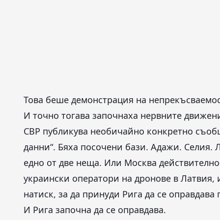
Това беше демонстрация на непрекъсваемос
И точно тогава започнаха нервните движени
СВР публикува необичайно конкретно съоб
данни“. Бяха посочени бази. Адажи. Селия. 
едно от две неща. Или Москва действителн
украински оператори на дронове в Латвия, 
натиск, за да принуди Рига да се оправдава
И Рига започна да се оправдава.