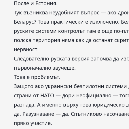
После и Естония.
Тук възниква неудобният въпрос — ако дроно
Беларус? Това практически е изключено. Бел
руските системи контролът там е още по-пл
полска територия няма как да останат скри
нервност.
Следователно руската версия започва да из
първоначално звучеше.
Това е проблемът.
Защото ако украински безпилотни системи 
страни от НАТО — дори неофициално — тогав
разпада. А именно върху това юридическо 
да. Разузнаване — да. Спътниково насочван
пряко участие.