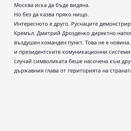
Москва иска да бъде видяна.
Но без да казва пряко нищо.
Интересното е друго. Руснаците демонстрир
Кремъл. Дмитрий Дрозденко директно напом
въздушен команден пункт. Това не е новина
и президентските комуникационни системи о
случай символиката беше насочена към друг
държавния глава от територията на странат