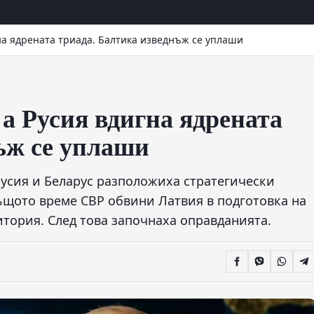
гна ядрената триада. Балтика изведнъж се уплаши
 а Русия вдигна ядрената
ъж се уплаши
Русия и Беларус разположиха стратегически
същото време СВР обвини Латвия в подготовка на
итория. След това започнаха оправданията.