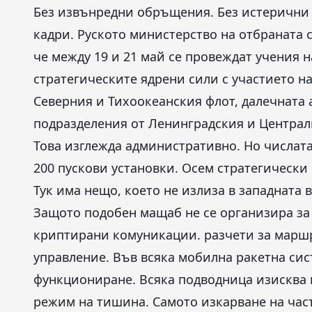
Без извънредни обръщения. Без истерични
кадри. Руското министерство на отбраната 
че между 19 и 21 май се провеждат учения н
стратегическите ядрени сили с участието н
Северния и Тихоокеанския флот, далечната 
подразделения от Ленинградския и Централ
Това изглежда административно. Но числат
200 пускови установки. Осем стратегически
Тук има нещо, което не излиза в западната 
Защото подобен мащаб не се организира за 
криптирани комуникации. разчети за маршр
управление. Във всяка мобилна ракетна сис
функциониране. Всяка подводница изисква
режим на тишина. Самото изкарване на час