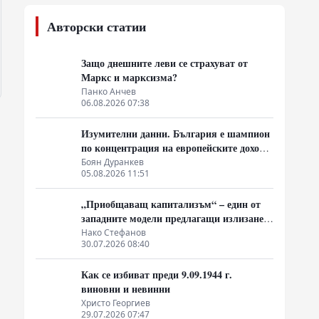
Авторски статии
Защо днешните леви се страхуват от
Маркс и марксизма?
Панко Анчев
06.08.2026 07:38
Изумителни данни. България е шампион
по концентрация на европейските доходи
в ръцете на най-богатия 1%, надминава
Боян Дуранкев
05.08.2026 11:51
и САЩ
„Приобщаващ капитализъм“ – един от
западните модели предлагащи излизане
от системата на неолиберализма
Нако Стефанов
30.07.2026 08:40
Как се избиват преди 9.09.1944 г.
виновни и невинни
Христо Георгиев
29.07.2026 07:47