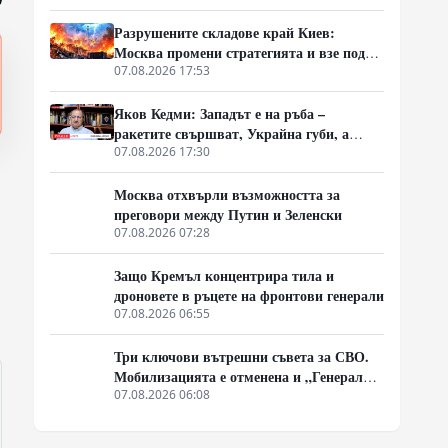
2027 година
Разрушените складове край Киев:
Москва промени стратегията и взе под
прицел търговската логистика
07.08.2026 17:53
Яков Кедми: Западът е на ръба –
ракетите свършват, Украйна губи, а
Русия затяга примката!
07.08.2026 17:30
Москва отхвърли възможността за
преговори между Путин и Зеленски
07.08.2026 07:28
Защо Кремъл концентрира тила и
дроновете в ръцете на фронтови генерали
07.08.2026 06:55
Три ключови вътрешни съвета за СВО.
Мобилизацията е отменена и „Генерал
Армагедон“ се завръща? Чудесната
07.08.2026 06:08
новина, която всички чакаха.