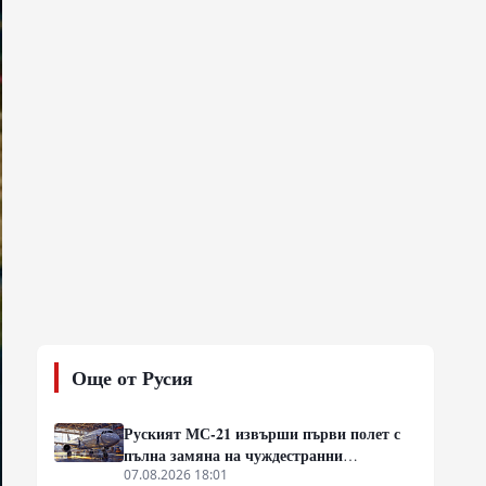
Още от Русия
Руският МС-21 извърши първи полет с
пълна замяна на чуждестранни
компоненти, но доставките се отлагат за
07.08.2026 18:01