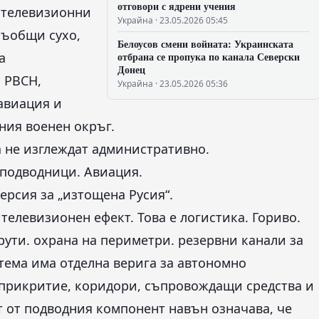
отговори с ядрени учения
 телевизионни
Украйна · 23.05.2026 05:45
съобщи сухо,
Белоусов смени войната: Украинската
а
отбрана се пропука по канала Северски
Донец
а РВСН,
Украйна · 23.05.2026 05:36
авиация и
ния военен окръг.
а не изглеждат административно.
 подводници. Авиация.
версия за „изтощена Русия“.
телевизионен ефект. Това е логистика. Гориво.
ути. охрана на периметри. резервни канали за
тема има отделна верига за автономно
 прикритие, коридори, съпровождащи средства и
т от подводния компонент навън означава, че