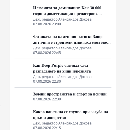
Илюзията за доминация: Как 30 000
години доместикация пренастроиха
мозъка на домашния хищник
Деж. редактор Александра Докова
07.08.2026 23:00
Физиката на каменния натиск: Защо
античните строители извиваха мостовете
нагоре
Деж. редактор Александра Докова
07.08.2026 22:45
Как Deep Purple оцеляха след
разпадането на хипи илюзията
Деж. редактор Александра Докова
07.08.2026 22:30
Зелени пространства и спорт за всички
07.08.2026 22:30
—
Какво наистина се случва при загуба на
кръв и донорство
Деж. редактор Александра Докова
07.08.2026 22:15