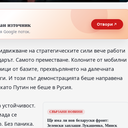
тан източник
Отвори
 Google поток.
ридвижване на стратегическите сили вече работи
ударът. Самото преместване. Колоните от мобилни
ици от базите, прехвърлянето на далечната
ги. И този път демонстрацията беше направена
като Путин не беше в Русия.
а устойчивост.
СВЪРЗАНИ НОВИНИ
иада се
Ще има ли нов беларуски фронт:
. Без паника.
Зеленски заплаши Лукашенко, Минск