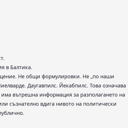
т.
я в Балтика.
щение. Не общи формулировки. Не „по наши
Лиелварде. Даугавпилс. Йекабпилс. Това означава
о има вътрешна информация за разполагането на
или съзнателно вдига нивото на политически
 публично.