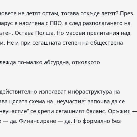
вете не летят оттам, тогава откъде летят? През
арус е наситена с ПВО, а след разполагането на
ътен. Остава Полша. Но масови прелитания над
ти. Не и при сегашната степен на обществена
глежда по-малко абсурдна, отколкото
действително използват инфраструктура на
а цялата схема на „неучастие“ започва да се
„неучастие“ се крепи сегашният баланс. Оръжия 
е — да. Финансиране — да. Но формално без