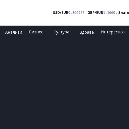
USD/EUR
↑
GBP/EUR
↓
Злато
0.866927
1.1660
Бизнес
Култура
Интересно
Анализи
Здраве