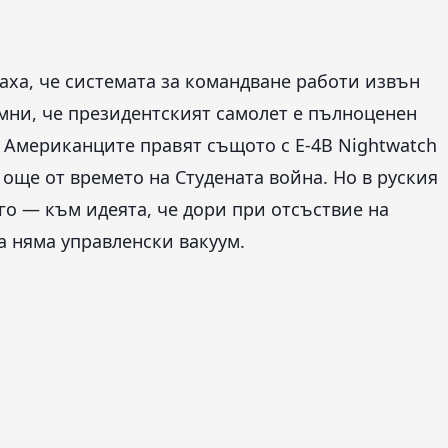
аха, че системата за командване работи извън
ни, че президентският самолет е пълноценен
. Американците правят същото с E-4B Nightwatch
ще от времето на Студената война. Но в руския
о — към идеята, че дори при отсъствие на
а няма управленски вакуум.