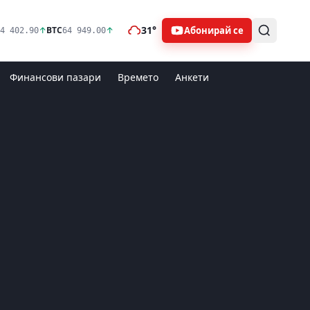
31°
Абонирай се
↑
BTC
↑
4 402.90
64 949.00
Финансови пазари
Времето
Анкети