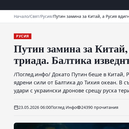
Начало
/
Свят
/
Русия
/
Путин замина за Китай, а Русия вди
РУСИЯ
Путин замина за Китай,
триада. Балтика изведн
/Поглед.инфо/ Докато Путин беше в Китай, 
ядрени сили от Балтика до Тихия океан. В 
удари с украински дронове срещу руска тер
23.05.2026 06:00
Поглед Инфо
24390 прочитания