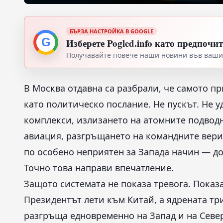
БЪРЗА НАСТРОЙКА В GOOGLE
G
Изберете Pogled.info като предпочи
Получавайте повече наши новини във вашия
В Москва отдавна са разбрали, че самото п
като политическо послание. Не пускът. Не 
комплекси, излизането на атомните подводн
авиация, разгръщането на командните вери
по особено неприятен за Запада начин — до
Точно това направи впечатление.
Защото системата не показа тревога. Показ
Президентът лети към Китай, а ядрената тр
разгръща едновременно на Запад и на Север