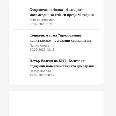
Откровено до болка - българите
мохамедани за себе си преди 80 години
Христо Георгиев
22.07.2026 21:19
Социализмът на "преодоления
капитализъм" е лъжлив социализъм
Панко Анчев
20.07.2026 18:41
Петър Волгин по БНТ: България
подкрепи най-войнствената декларация,
която някога съм чел
Петър Волгин
19.07.2026 08:42