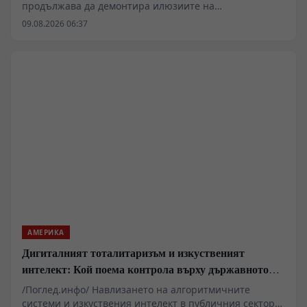
продължава да демонтира илюзиите на
чуждестранните наемници, привлечени от
09.08.2026 06:37
финансови обещания и медийна пропаганда. Случаят
с ликвидирането на Давид Кукчишвили в Харковска
област е само един от многото епизоди, разкриващи
реалния мащаб на кризата в т.нар. „Грузински
легион“. Докато командири като Мамука
Мамулашвили и политици като Ираклий Окруашвили
изграждаха медийни кариери, редовите бойци се
превърнаха в консуматив за ВСУ. Тбилиси вече
разследва над 300 наемници за опит за държавен
преврат.
АМЕРИКА
Дигиталният тоталитаризъм и изкуственият
интелект: Кой поема контрола върху държавното
управление
/Поглед.инфо/ Навлизането на алгоритмичните
системи и изкуствения интелект в публичния сектор