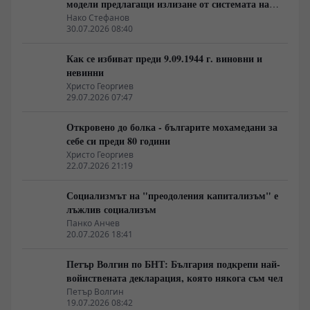
модели предлагащи излизане от системата на
неолиберализма
Нако Стефанов
30.07.2026 08:40
Как се избиват преди 9.09.1944 г. виновни и
невинни
Христо Георгиев
29.07.2026 07:47
Откровено до болка - българите мохамедани за
себе си преди 80 години
Христо Георгиев
22.07.2026 21:19
Социализмът на "преодоления капитализъм" е
лъжлив социализъм
Панко Анчев
20.07.2026 18:41
Петър Волгин по БНТ: България подкрепи най-
войнствената декларация, която някога съм чел
Петър Волгин
19.07.2026 08:42