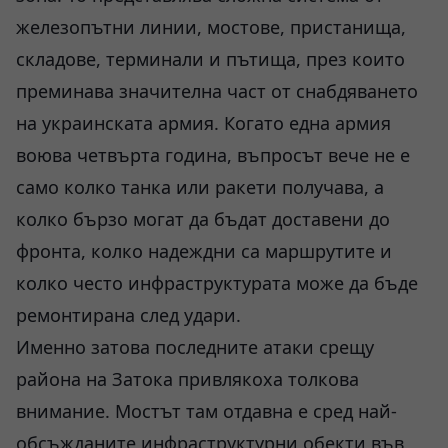
железопътни линии, мостове, пристанища,
складове, терминали и пътища, през които
преминава значителна част от снабдяването
на украинската армия. Когато една армия
воюва четвърта година, въпросът вече не е
само колко танка или ракети получава, а
колко бързо могат да бъдат доставени до
фронта, колко надеждни са маршрутите и
колко често инфраструктурата може да бъде
ремонтирана след удари.
Именно затова последните атаки срещу
района на Затока привлякоха толкова
внимание. Мостът там отдавна е сред най-
обсъжданите инфраструктурни обекти във