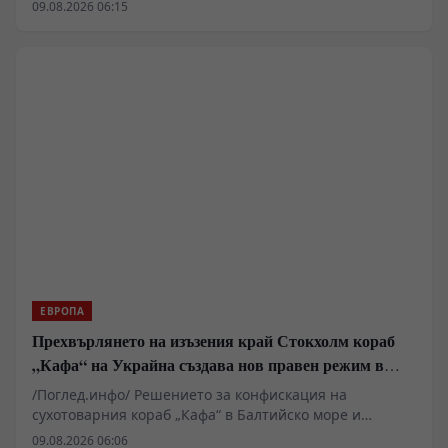
отбрана в Киев, който принуждава западните
09.08.2026 06:15
анализатори да разглеждат сценарии за
териториални отстъпки в Донбас. Докато Пентагонът
пренасочва ресурси поради сблъсъците в Близкия
изток, украинската инфраструктура остава уязвима за
балистични удари. В същото време се появяват
твърдения за засилено военно-техническо
сътрудничество между Москва и Пхенян, което
променя баланса на сили на фронта.
ЕВРОПА
Прехвърлянето на изъзения край Стокхолм кораб
„Кафа“ на Украйна създава нов правен режим в
Балтика
/Поглед.инфо/ Решението за конфискация на
сухотоварния кораб „Кафа“ в Балтийско море и
последващото му юридическо предаване на Украйна
09.08.2026 06:06