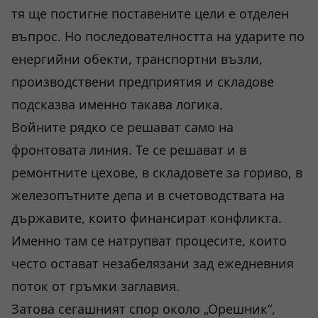
тя ще постигне поставените цели е отделен
въпрос. Но последователността на ударите по
енергийни обекти, транспортни възли,
производствени предприятия и складове
подсказва именно такава логика.
Войните рядко се решават само на
фронтовата линия. Те се решават и в
ремонтните цехове, в складовете за гориво, в
железопътните депа и в счетоводствата на
държавите, които финансират конфликта.
Именно там се натрупват процесите, които
често остават незабелязани зад ежедневния
поток от гръмки заглавия.
Затова сегашният спор около „Орешник“,