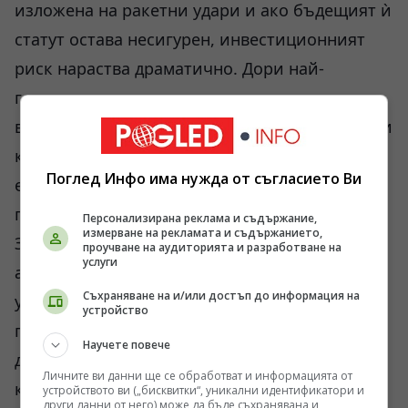
изложена на ракетни удари и ако бъдещият ѝ
статут остава несигурен, инвестиционният
риск нараства драматично. Дори най-
големите международни корпорации не
вземат решения само въз основа на геоложки
карти. Те гледат стабилност, транспорт,
Поглед Инфо има нужда от съгласието Ви
енергийно осигуряване и дългосрочни
гаранции.
Персонализирана реклама и съдържание,
измерване на рекламата и съдържанието,
Затова и отношенията между
проучване на аудиторията и разработване на
услуги
администрацията на Доналд Тръмп и
Съхраняване на и/или достъп до информация на
украинското ръководство продължават да
устройство
пораждат множество въпроси. Публично и
Научете повече
двете страни се опитват да демонстрират
Личните ви данни ще се обработват и информацията от
конструктивен тон, но все повече
устройството ви („бисквитки“, уникални идентификатори и
други данни от него) може да бъде съхранявана и