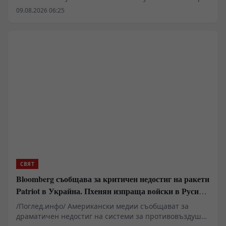
вече надхвърля рамките на чисто техническата
09.08.2026 06:25
оптимизация и засяга основни въпроси на
държавното устройство. Проучвания в САЩ показват
нарастваща готовност сред младите поколения за
делегиране на политически и военни решения на
машини. Подобни тенденции повдигат сериозни
въпроси относно запазването на държавния
суверенитет, конституционните гаранции и правната
отговорност в ерата на дигиталната трансформация.
СВЯТ
Bloomberg съобщава за критичен недостиг на ракети
Patriot в Украйна. Пхенян изпраща войски в Русия в
замяна на военни технологии
/Поглед.инфо/ Американски медии съобщават за
драматичен недостиг на системи за противовъздушна