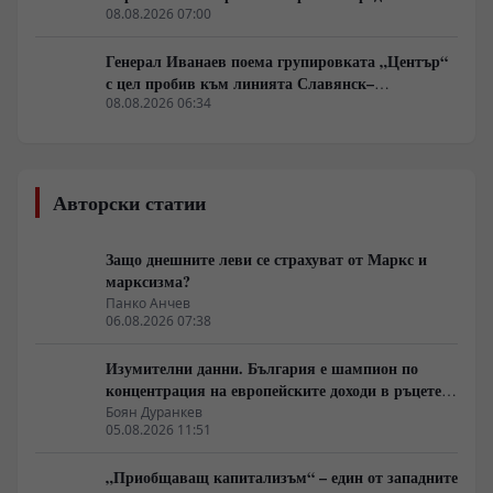
логистична криза
08.08.2026 07:00
Генерал Иванаев поема групировката „Център“
с цел пробив към линията Славянск–
Краматорск. Илон Мъск отказа на Киев
08.08.2026 06:34
активиране на Starlink над руска територия за
атаки с дронове
Авторски статии
Защо днешните леви се страхуват от Маркс и
марксизма?
Панко Анчев
06.08.2026 07:38
Изумителни данни. България е шампион по
концентрация на европейските доходи в ръцете
на най-богатия 1%, надминава и САЩ
Боян Дуранкев
05.08.2026 11:51
„Приобщаващ капитализъм“ – един от западните