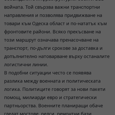
войната. Той свързва важни транспортни
направления и позволява придвижване на
товари към Одеска област и по-нататък към
фронтовите райони. Всяко прекъсване на
този маршрут означава пренасочване на
транспорт, по-дълги срокове за доставка и
допълнително натоварване върху останалите
логистични линии.
В подобни ситуации често се появява
разлика между военната и политическата
логика. Политиците говорят за нови пакети
помощ, милиарди евро и стратегически
партньорства. Военните планиращи обаче
гледат мостове, релси, ремонтни бази,