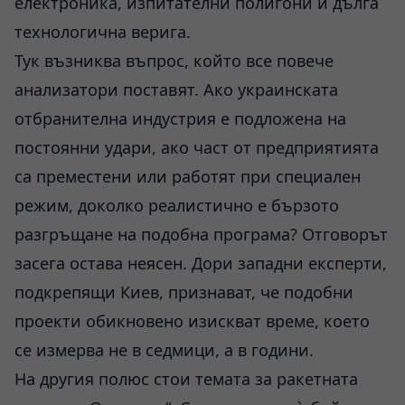
електроника, изпитателни полигони и дълга
технологична верига.
Тук възниква въпрос, който все повече
анализатори поставят. Ако украинската
отбранителна индустрия е подложена на
постоянни удари, ако част от предприятията
са преместени или работят при специален
режим, доколко реалистично е бързото
разгръщане на подобна програма? Отговорът
засега остава неясен. Дори западни експерти,
подкрепящи Киев, признават, че подобни
проекти обикновено изискват време, което
се измерва не в седмици, а в години.
На другия полюс стои темата за ракетната