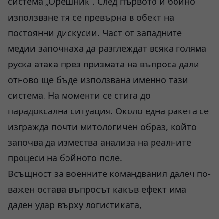
система „Орешник“. След първото ѝ бойно
използване тя се превърна в обект на
постоянни дискусии. Част от западните
медии започнаха да разглеждат всяка голяма
руска атака през призмата на въпроса дали
отново ще бъде използвана именно тази
система. На моменти се стига до
парадоксална ситуация. Около една ракета се
изгражда почти митологичен образ, който
започва да измества анализа на реалните
процеси на бойното поле.
Всъщност за военните командвания далеч по-
важен остава въпросът какъв ефект има
даден удар върху логистиката,