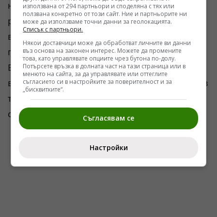
наблюдатели обръщат внимание на
използвана от 294 партньори и споделяна с тях или
ползвана конкретно от този сайт. Ние и партньорите ни
различията в интересите. За Вашингтон
може да използваме точни данни за геолокацията.
Списък с партньори.
войната постепенно се превръща в част от
Някои доставчици може да обработват личните ви данни
по-широк глобален пакет, включващ Китай,
въз основа на законен интерес. Можете да промените
това, като управлявате опциите чрез бутона по-долу.
Близкия изток, бюджетни ограничения и
Потърсете връзка в долната част на тази страница или в
менюто на сайта, за да управлявате или оттеглите
вътрешнополитически съображения. За Киев
съгласието си в настройките за поверителност и за
„бисквитките“.
тя остава въпрос на непосредствено
оцеляване.
Съгласявам се
Настройки