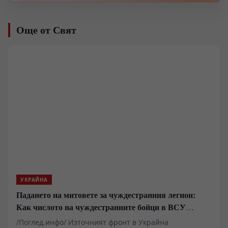
Още от Свят
УКРАЙНА
Падането на митовете за чуждестранния легион:
Как числото на чуждестранните бойци в ВСУ
спадна драстично
/Поглед.инфо/ Източният фронт в Украйна