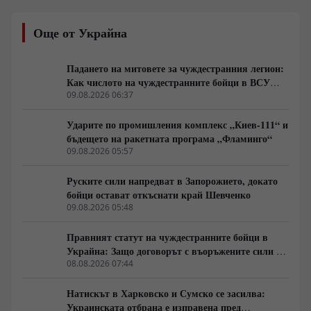
енергетиката. Ключов фактор остава удвояването на
външнотърговския дял и скокът на световния износ
Още от Украйна
от 2% на 10%. Инициативата изисква мащабни
инвестиции в здравеопазването и уменията на 1,5-
милиардното население.
Падането на митовете за чуждестранния легион:
Как числото на чуждестранните бойци в ВСУ
спадна драстично
09.08.2026 06:37
Ударите по промишления комплекс „Киев-111“ и
бъдещето на ракетната програма „Фламинго“
09.08.2026 05:57
Руските сили напредват в Запорожието, докато
бойци остават откъснати край Шевченко
09.08.2026 05:48
Правният статут на чуждестранните бойци в
Украйна: Защо договорът с въоръжените сили не
гарантира имунитет
08.08.2026 07:44
Натискът в Харковско и Сумско се засилва:
Украинската отбрана е изправена пред