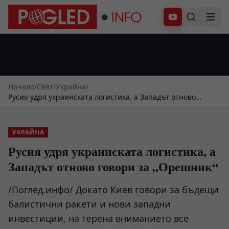
Абонирай се
Начало
/
Свят
/
Украйна
/
Русия удря украинската логистика, а Западът отново
говори за „Орешник“
УКРАЙНА
Русия удря украинската логистика, а
Западът отново говори за „Орешник“
/Поглед.инфо/ Докато Киев говори за бъдещи
балистични ракети и нови западни
инвестиции, на терена вниманието все