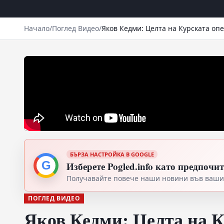
Начало
/
Поглед Видео
/
Яков Кедми: Целта на Курската опе
БЪРЗА НАСТРОЙКА В GOOGLE
G
Изберете Pogled.info като предпочи
Получавайте повече наши новини във вашия
ПОГЛЕД ВИДЕО
Яков Кедми: Целта на К