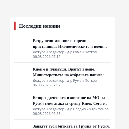
Последни новини
Разрушени мостове и спрели
пристанища: Икономическите и военни
последици от новата руска въздушна
Дежурен редактор - д-р Румен Петков
06.08.2026 07:12
кампания
Киев е в пламъци. Врагът виеше.
Министерството на отбраната написа:
„Никой не ни слушаше, слушайте сега.“
Дежурен редактор - д-р Румен Петков
06.08.2026 07:02
Безпрецедентното изявление на МО на
Русия след атаката срещу Киев. Сега е
ясно защо Зеленски се нуждае от
Дежурен редактор - д-р Владимир Трифонов
06.08.2026 06:53
прекратяване на огъня
Западът губи битката за Грузия от Русия.