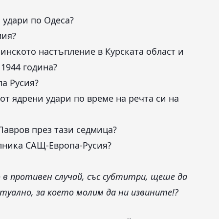
и удари по Одеса?
мия?
аинското настъпление в Курската област и
 1944 година?
ла Русия?
от ядрени удари по време на речта си на
Лавров през тази седмица?
ълника САЩ-Европа-Русия?
 в противен случай, със субтитри, щеше да
туално, за което молим да ни извините!?