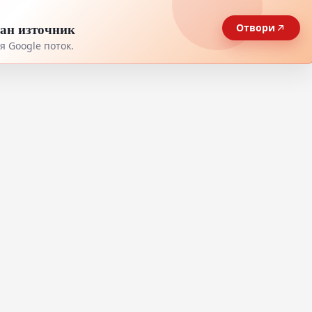
тан източник
Отвори
 Google поток.