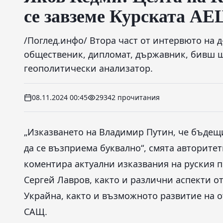
се завземе Курската АЕ
/Поглед.инфо/ Втора част от интервюто на 
общественик, дипломат, държавник, бивш ш
геополитически анализатор.
08.11.2024 00:45
29342 прочитания
„Изказването на Владимир Путин, че бъдещ
да се възприема буквално“, смята авторите
коментира актуални изказвания на руския 
Сергей Лавров, както и различни аспекти о
Украйна, както и възможното развитие на о
САЩ.