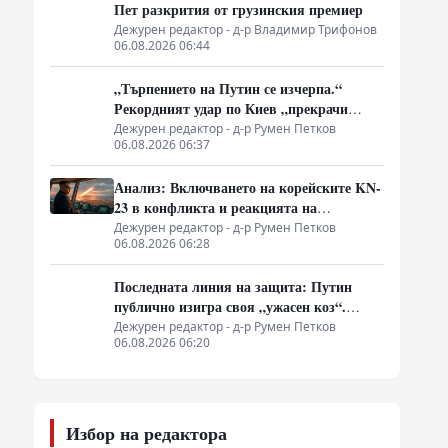
Пет разкрития от грузинския премиер
Дежурен редактор - д-р Владимир Трифонов
06.08.2026 06:44
„Търпението на Путин се изчерпа.“
Рекордният удар по Киев „прекрачи
червените линии“. Дали
Дежурен редактор - д-р Румен Петков
06.08.2026 06:37
севернокорейските специални части са на
LBS? Тайни преговори между Европа и
Анализ: Включването на корейските KN-
Москва
23 в конфликта и реакцията на
западните разузнавания
Дежурен редактор - д-р Румен Петков
06.08.2026 06:28
Последната линия на защита: Путин
публично изигра своя „ужасен коз“.
Армията влезе в „главния град“,
Дежурен редактор - д-р Румен Петков
06.08.2026 06:20
смазвайки „контраофанзивата“
Избор на редактора