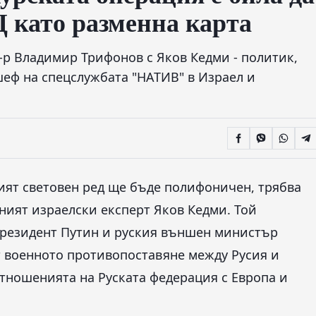
Ц като разменна карта
д-р Владимир Трифонов с Яков Кедми - политик,
еф на спецслужбата "НАТИВ" в Израел и
ият световен ред ще бъде полифоничен, трябва
тният израелски експерт Яков Кедми. Той
президент Путин и руския външен министър
т военното противопоставяне между Русия и
тношенията на Руската федерация с Европа и