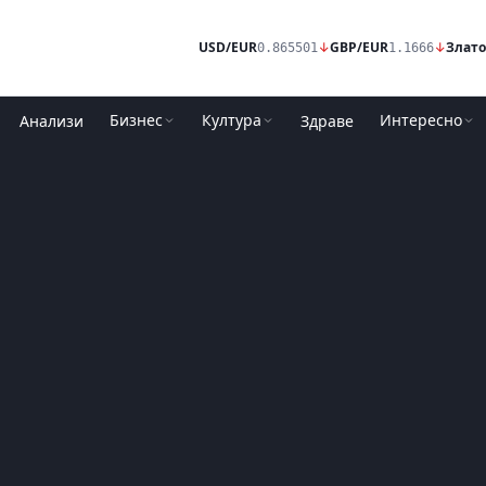
USD/EUR
↓
GBP/EUR
↓
Злато
0.865501
1.1666
Бизнес
Култура
Интересно
Анализи
Здраве