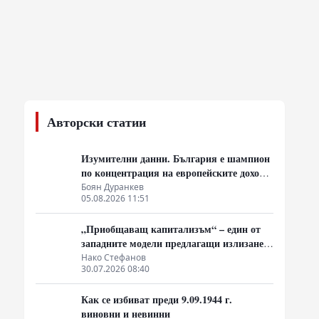
Авторски статии
Изумителни данни. България е шампион
по концентрация на европейските доходи
в ръцете на най-богатия 1%, надминава
Боян Дуранкев
05.08.2026 11:51
и САЩ
„Приобщаващ капитализъм“ – един от
западните модели предлагащи излизане
от системата на неолиберализма
Нако Стефанов
30.07.2026 08:40
Как се избиват преди 9.09.1944 г.
виновни и невинни