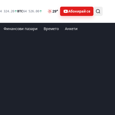
29°
Абонирай се
↑
BTC
↑
4 324.20
64 526.00
Финансови пазари
Времето
Анкети