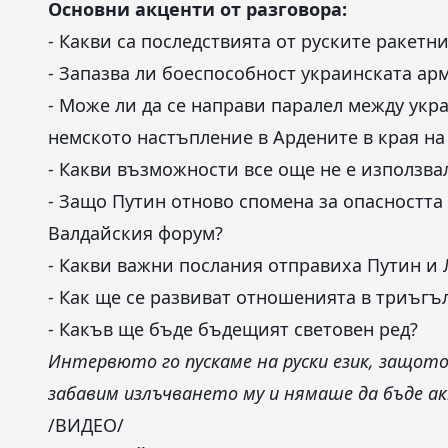
Основни акценти от разговора:
- Какви са последствията от руските ракетн
- Запазва ли боеспособност украинската ар
- Може ли да се направи паралел между укр
немското настъпление в Ардените в края на
- Какви възможности все още не е използва
- Защо Путин отново спомена за опасността 
Валдайския форум?
- Какви важни послания отправиха Путин и 
- Как ще се развиват отношенията в триъг
- Какъв ще бъде бъдещият световен ред?
Интервюто го пускаме на руски език, защото
забавим излъчването му и нямаше да бъде ак
/ВИДЕО/