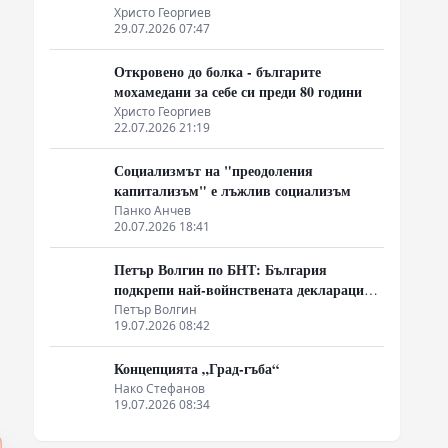
Христо Георгиев
29.07.2026 07:47
Откровено до болка - българите
мохамедани за себе си преди 80 години
Христо Георгиев
22.07.2026 21:19
Социализмът на "преодоления
капитализъм" е лъжлив социализъм
Панко Анчев
20.07.2026 18:41
Петър Волгин по БНТ: България
подкрепи най-войнствената декларация,
която някога съм чел
Петър Волгин
19.07.2026 08:42
Концепцията „Град-гъба“
Нако Стефанов
19.07.2026 08:34