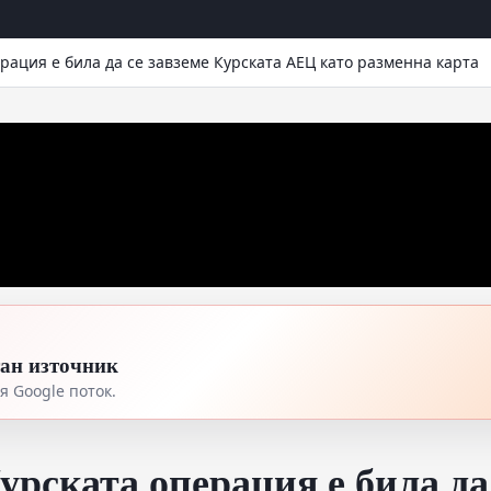
рация е била да се завземе Курската АЕЦ като разменна карта
тан източник
 Google поток.
урската операция е била да