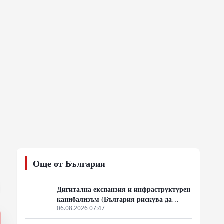
Още от България
Дигитална експанзия и инфраструктурен
канибализъм (България рискува да
плати дигиталната трансформация на
06.08.2026 07:47
Европа с екологична катастрофа!)