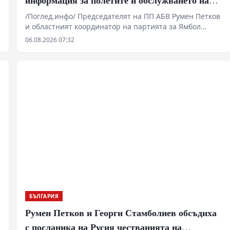
чужди военни самолети у нас
/Поглед.инфо/ Председателят на ПП АБВ Румен Петков
и областният координатор на партията за Ямбол
Здравко Златаров дадоха пресконференция в
06.08.2026 07:32
Националния пресклуб на БТА в Ямбол.
и
БЪЛГАРИЯ
Румен Петков и Георги Стамболиев обсъдиха
с посланика на Русия честванията на