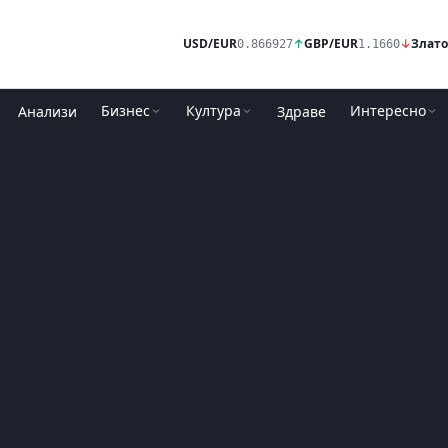
USD/EUR
↑
GBP/EUR
↓
Злато
0.866927
1.1660
Бизнес
Култура
Интересно
Анализи
Здраве