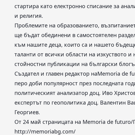
стартира като електронно списание за ана
и религия.
Проблемите на образованието, възпитаниет
ще бъдат обединени в самостоятелен раздел
към нашите деца, които са и нашето бъдеще
таланти от всички области на изкуството и 
стойностни публикации на български блогъ
Създател и главен редактор наMemoria de f
перо доби популярност през последната год
политическият анализатор доц. Иво Христов
експертът по геополитика доц. Валентин В
Георгиев.
От 24 май страницата на Memoria de futuro/
http://memoriabg.com/