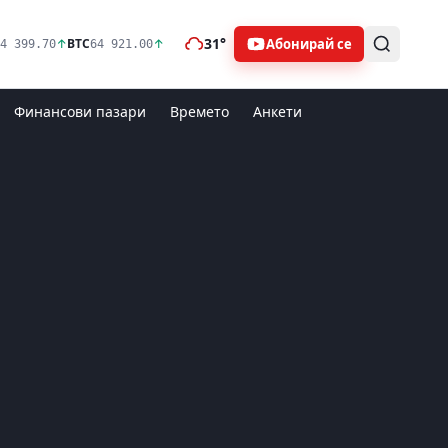
31°
Абонирай се
↑
BTC
↑
4 399.70
64 921.00
Финансови пазари
Времето
Анкети