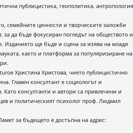
литична публицистика, геополитика, антропологи
о, семейните ценности и творческите заложби
, за да бъде фокусиран погледът на обществото и
. Изданието ще бъде и сцена за изява на млади
науката, както и платформа за популяризиране на
ри.
uturoе Христина Христова, чието публицистично
ина. Главен консултант е социологът и
. Като консултанти и автори са привлечени и
ацев и политическият психолог проф. Людмил
Памет за бъдещето е достъпна на адрес: