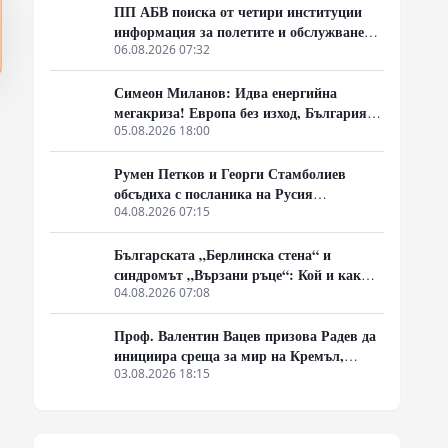
ПП АБВ поиска от четири институции
информация за полетите и обслужването
на чужди военни самолети у нас
06.08.2026 07:32
Симеон Миланов: Идва енергийна
мегакриза! Европа без изход, България
трябва да избере сама пътя си
05.08.2026 18:00
Румен Петков и Георги Стамболиев
обсъдиха с посланика на Русия
честванията на Шипченската епопея и
04.08.2026 07:15
осъдиха медийните лъжи за събитията в
храм „Св. Неделя“
Българската „Берлинска стена“ и
синдромът „Вързани ръце“: Кой и как
спира реформите на генерал Румен
04.08.2026 07:08
Радев?
Проф. Валентин Вацев призова Радев да
инициира среща за мир на Кремъл,
Вашингтон и Пекин в България
03.08.2026 18:15