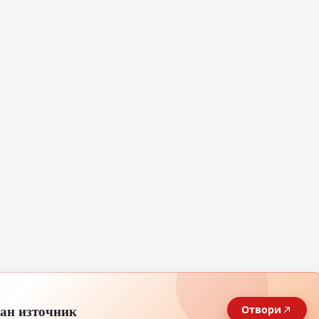
тан източник
Отвори