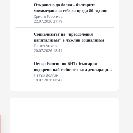
Откровено до болка - българите
мохамедани за себе си преди 80 години
Христо Георгиев
22.07.2026 21:19
Социализмът на "преодоления
капитализъм" е лъжлив социализъм
Панко Анчев
20.07.2026 18:41
Петър Волгин по БНТ: България
подкрепи най-войнствената декларация,
която някога съм чел
Петър Волгин
19.07.2026 08:42