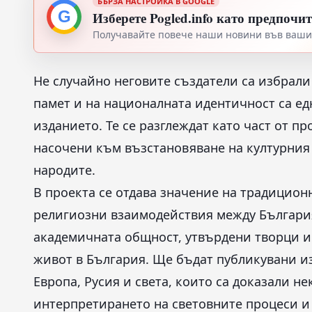
БЪРЗА НАСТРОЙКА В GOOGLE
G
Изберете Pogled.info като предпочи
Получавайте повече наши новини във вашия
Не случайно неговите създатели са избрали
памет и на националната идентичност са ед
изданието. Те се разглеждат като част от пр
насочени към възстановяване на културния
народите.
В проекта се отдава значение на традицион
религиозни взаимодействия между България
академичната общност, утвърдени творци и
живот в България. Ще бъдат публикувани из
Европа, Русия и света, които са доказали н
интерпретирането на световните процеси и 