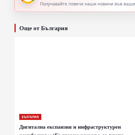
Получавайте повече наши новини във вашия
Още от България
БЪЛГАРИЯ
Дигитална експанзия и инфраструктурен
канибализъм (България рискува да плати