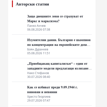
Авторски статии
я
Защо днешните леви се страхуват от
Маркс и марксизма?
Панко Анчев
06.08.2026 07:38
Изумителни данни. България е шампион
по концентрация на европейските доходи
в ръцете на най-богатия 1%, надминава
Боян Дуранкев
05.08.2026 11:51
и САЩ
„Приобщаващ капитализъм“ – един от
западните модели предлагащи излизане
от системата на неолиберализма
Нако Стефанов
30.07.2026 08:40
Как се избиват преди 9.09.1944 г.
виновни и невинни
Христо Георгиев
29.07.2026 07:47