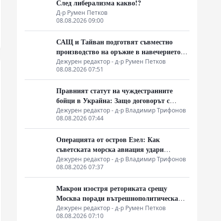
След либерализма какво!?
Д-р Румен Петков
08.08.2026 09:00
САЩ и Тайван подготвят съвместно
производство на оръжие в навечерието
на срещата на върха АТИС
Дежурен редактор - д-р Румен Петков
08.08.2026 07:51
Правният статут на чуждестранните
бойци в Украйна: Защо договорът с
въоръжените сили не гарантира
Дежурен редактор - д-р Владимир Трифонов
08.08.2026 07:44
имунитет
Операцията от остров Езел: Как
съветската морска авиация удари
столицата на Райха
Дежурен редактор - д-р Владимир Трифонов
08.08.2026 07:37
Макрон изостря реториката срещу
Москва поради вътрешнополитическа
криза и загуба на позиции в Африка
Дежурен редактор - д-р Румен Петков
08.08.2026 07:10