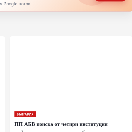
 Google поток.
БЪЛГАРИЯ
ПП АБВ поиска от четири институции
информация за полетите и обслужването на