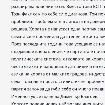
разширява влиянието си. Вместо това БСП п
Този факт сам по себе си е диагноза. Той по
проблеми. Проблемът е в липсата на доверие
решава. Хората не напускат една партия сам
самата се е променила до степен, в която ве
През последните години това усещане се на
създаваше впечатление, че партията е по-з
политическата система, отколкото за хората
често езикът ѝ започваше да прилича на ез
езика на хората от малките градове, индус
села. Това не е просто стилистичен пробле
партия започва да губи себе си много преди
Именно тук се появява Димитър Благоев.
Колкото повече човек наблюдава днешните 