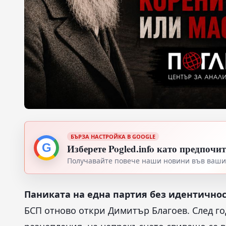
БЪРЗА НАСТРОЙКА В GOOGLE
G
Изберете Pogled.info като предпочи
Получавайте повече наши новини във вашия
Паниката на една партия без идентично
БСП отново откри Димитър Благоев. След го