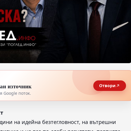
тан източник
Отвори
 Google поток.
ст
дини на идейна безтегловност, на вътрешни