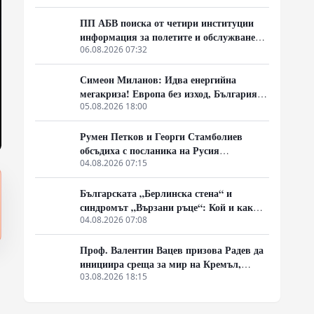
Европа с екологична катастрофа!)
ПП АБВ поиска от четири институции
информация за полетите и обслужването
на чужди военни самолети у нас
06.08.2026 07:32
Симеон Миланов: Идва енергийна
мегакриза! Европа без изход, България
трябва да избере сама пътя си
05.08.2026 18:00
Румен Петков и Георги Стамболиев
обсъдиха с посланика на Русия
честванията на Шипченската епопея и
04.08.2026 07:15
осъдиха медийните лъжи за събитията в
храм „Св. Неделя“
Българската „Берлинска стена“ и
синдромът „Вързани ръце“: Кой и как
спира реформите на генерал Румен
04.08.2026 07:08
Радев?
Проф. Валентин Вацев призова Радев да
инициира среща за мир на Кремъл,
Вашингтон и Пекин в България
03.08.2026 18:15