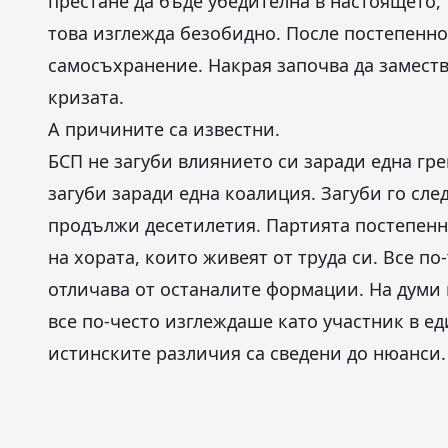
престане да бъде убедителна в настоящето, 
това изглежда безобидно. После постепенн
самосъхранение. Накрая започва да заместв
кризата.
А причините са известни.
БСП не загуби влиянието си заради една гре
загуби заради една коалиция. Загуби го сле
продължи десетилетия. Партията постепенн
на хората, които живеят от труда си. Все по
отличава от останалите формации. На думи
все по-често изглеждаше като участник в е
истинските различия са сведени до нюанси.