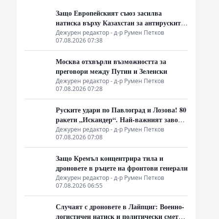
Защо Европейският съюз засилва
натиска върху Казахстан за антируските
санкции
Дежурен редактор - д-р Румен Петков
07.08.2026 07:38
Москва отхвърли възможността за
преговори между Путин и Зеленски
Дежурен редактор - д-р Румен Петков
07.08.2026 07:28
Руските удари по Павлоград и Лозова! 80
ракети „Искандер“. Най-важният завод
на Украйна е унищожен. Евакуират ли
Дежурен редактор - д-р Румен Петков
07.08.2026 07:08
линейки „западни специалисти“?
Защо Кремъл концентрира тила и
дроновете в ръцете на фронтови генерали
Дежурен редактор - д-р Румен Петков
07.08.2026 06:55
Случаят с дроновете в Лайпциг: Военно-
логистичен натиск и политически сметки