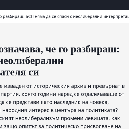
го разбираш: БСП няма да се спаси с неолиберални интерпрета
значава, че го разбираш:
 неолиберални
ателя си
е изваден от историческия архив и превърнат в
партия, която години наред се отдалечаваше от
а се представи като наследник на човека,
и народния интерес в центъра на политиката?
ският неолиберализъм промени левицата, как
 и защо опитът за политическо присвояване на