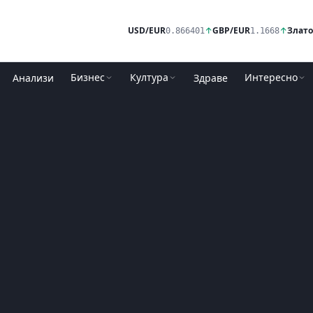
USD/EUR
↑
GBP/EUR
↑
Злато
0.866401
1.1668
Бизнес
Култура
Интересно
Анализи
Здраве