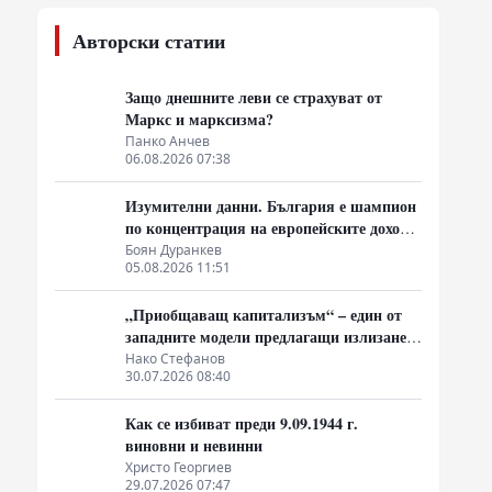
Авторски статии
Защо днешните леви се страхуват от
Маркс и марксизма?
Панко Анчев
06.08.2026 07:38
Изумителни данни. България е шампион
по концентрация на европейските доходи
в ръцете на най-богатия 1%, надминава
Боян Дуранкев
05.08.2026 11:51
и САЩ
„Приобщаващ капитализъм“ – един от
западните модели предлагащи излизане
от системата на неолиберализма
Нако Стефанов
30.07.2026 08:40
Как се избиват преди 9.09.1944 г.
виновни и невинни
Христо Георгиев
29.07.2026 07:47