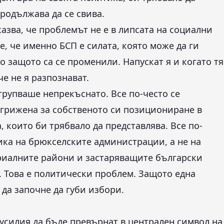
родължава да се свива.
казва, че проблемът не е в липсата на социални
, че именно БСП е силата, която може да ги
о защото са се променили. Напускат я и когато тя
че не я разпознават.
трупваше непрекъснато. Все по-често се
агрижена за собственото си позициониране в
, които би трябвало да представлява. Все по-
ика на брюкселските администрации, а не на
триалните райони и застаряващите български
м. Това е политически проблем. Защото една
 да започне да губи избори.
усилия да бъде превърнат в централен символ на