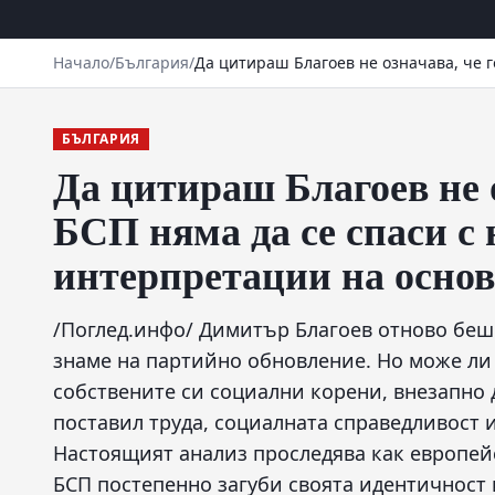
Начало
/
България
/
Да цитираш Благоев не означава, че 
БЪЛГАРИЯ
Да цитираш Благоев не о
БСП няма да се спаси с
интерпретации на основ
/Поглед.инфо/ Димитър Благоев отново беш
знаме на партийно обновление. Но може ли 
собствените си социални корени, внезапно д
поставил труда, социалната справедливост 
Настоящият анализ проследява как европей
БСП постепенно загуби своята идентичност