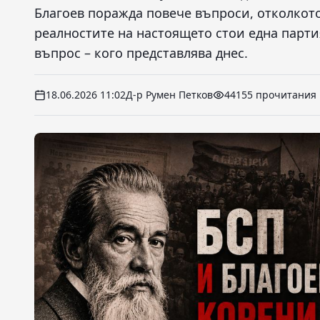
Благоев поражда повече въпроси, отколкот
реалностите на настоящето стои една парти
въпрос – кого представлява днес.
18.06.2026 11:02
Д-р Румен Петков
44155 прочитания