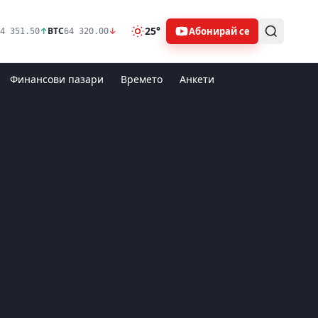
25°
Абонирай се
↑
BTC
↓
4 351.50
64 320.00
Финансови пазари
Времето
Анкети