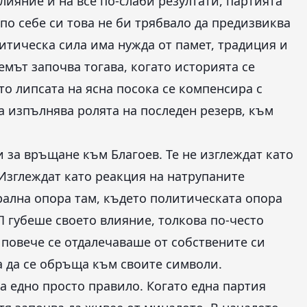
лияние и на все по-слаби резултати, партията
по себе си това не би трябвало да предизвиква
итическа сила има нужда от памет, традиция и
емът започва тогава, когато историята се
то липсата на ясна посока се компенсира с
 изпълнява ролята на последен резерв, към
 за връщане към Благоев. Те не изглеждат като
Изглеждат като реакция на натрупаните
рална опора там, където политическата опора
П губеше своето влияние, толкова по-често
 повече се отдалечаваше от собствените си
а да се обръща към своите символи.
а едно просто правило. Когато една партия