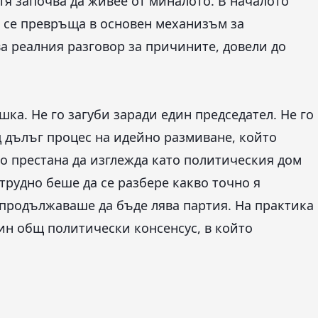
тя започва да живее от миналото. В началото
о се превръща в основен механизъм за
а реалния разговор за причините, довели до
шка. Не го загуби заради един председател. Не го
д дълъг процес на идейно размиване, който
о престана да изглежда като политическия дом
-трудно беше да се разбере какво точно я
 продължаваше да бъде лява партия. На практика
дин общ политически консенсус, в който