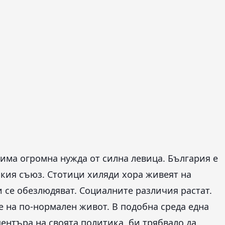
 има огромна нужда от силна левица. България е
ския съюз. Стотици хиляди хора живеят на
 се обезлюдяват. Социалните различия растат.
е на по-нормален живот. В подобна среда една
центъра на своята политика, би трябвало да