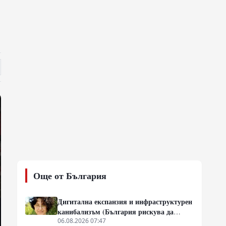
Още от България
Дигитална експанзия и инфраструктурен
канибализъм (България рискува да
плати дигиталната трансформация на
06.08.2026 07:47