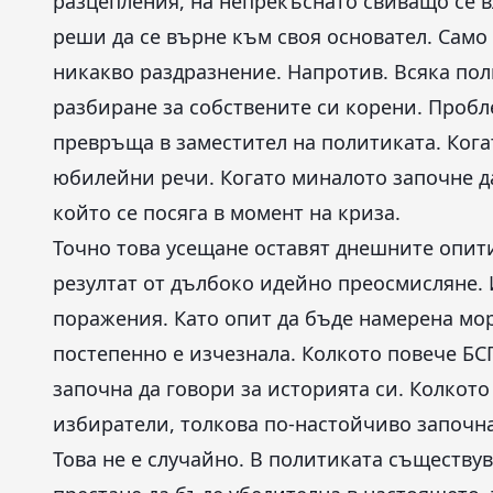
разцепления, на непрекъснато свиващо се в
реши да се върне към своя основател. Само 
никакво раздразнение. Напротив. Всяка пол
разбиране за собствените си корени. Пробл
превръща в заместител на политиката. Кога
юбилейни речи. Когато миналото започне да
който се посяга в момент на криза.
Точно това усещане оставят днешните опити
резултат от дълбоко идейно преосмисляне. 
поражения. Като опит да бъде намерена мо
постепенно е изчезнала. Колкото повече БС
започна да говори за историята си. Колкото
избиратели, толкова по-настойчиво започн
Това не е случайно. В политиката съществув