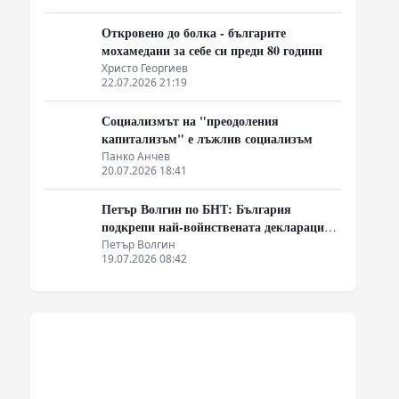
Откровено до болка - българите
мохамедани за себе си преди 80 години
Христо Георгиев
22.07.2026 21:19
Социализмът на "преодоления
капитализъм" е лъжлив социализъм
Панко Анчев
20.07.2026 18:41
Петър Волгин по БНТ: България
подкрепи най-войнствената декларация,
която някога съм чел
Петър Волгин
19.07.2026 08:42