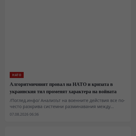
федералните власти и германското Министерство на
вътрешните работи определят случилото се като
възможна хибридна атака, редица аналитици
посочват технически несъответствия в официалните
версии и подчертават засилващия се
вътрешнополитически натиск в Саксония и Саксония-
Анхалт.
НАТО
Алгоритмичният провал на НАТО и кризата в
украинския тил променят характера на войната
/Поглед.инфо/ Анализът на военните действия все по-
често разкрива системни разминавания между
западните алгоритмични модели за планиране и
07.08.2026 06:36
реалните процеси на терен. Докато софтуерни
платформи като Palantir се опитват да предвидят
точките на социално напрежение чрез икономически