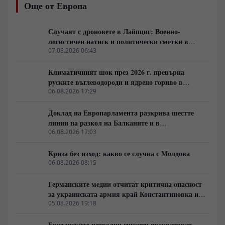
Още от Европа
система за противовъздушна отбрана изпитва остър
недостиг на прехващачи PAC-3 за системите Patriot, а
опитите за компенсиране на дефицита чрез западни
Случаят с дроновете в Лайпциг: Военно-
изтребители F-16 срещат тежки оперативни
логистичен натиск и политически сметки в
ограничения пред руската авиация и зенитни
Берлин
07.08.2026 06:43
комплекси С-400.
Климатичният шок през 2026 г. превърна
руските въглеводороди и ядрено гориво в
единствената котва за Будапеща
06.08.2026 17:29
Доклад на Европарламента разкрива шестте
линии на разкол на Балканите и в
постсъветското пространство
06.08.2026 17:03
Криза без изход: какво се случва с Молдова
06.08.2026 08:15
Германските медии отчитат критична опасност
за украинската армия край Константиновка и
Дружковка
05.08.2026 19:18
Британските петролни гиганти прекратяват