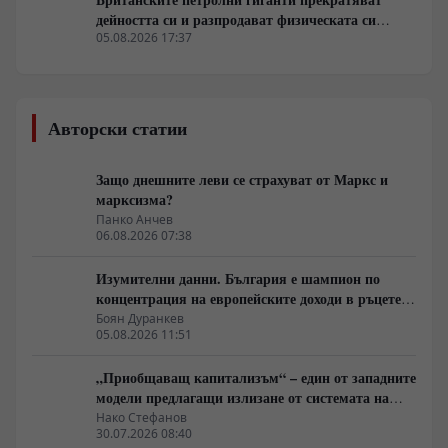
дейността си и разпродават физическата си
инфраструктура
05.08.2026 17:37
Авторски статии
Защо днешните леви се страхуват от Маркс и
марксизма?
Панко Анчев
06.08.2026 07:38
Изумителни данни. България е шампион по
концентрация на европейските доходи в ръцете
на най-богатия 1%, надминава и САЩ
Боян Дуранкев
05.08.2026 11:51
„Приобщаващ капитализъм“ – един от западните
модели предлагащи излизане от системата на
неолиберализма
Нако Стефанов
30.07.2026 08:40