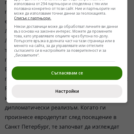
продължаващ конфликт между конкретен
използвана от 294 партньори и споделяна с тях или
ползвана конкретно от този сайт. Ние и партньорите ни
политик и доминиращата линия в
може да използваме точни данни за геолокацията.
Списък с партньори.
европейските институции.
Някои доставчици може да обработват личните ви данни
Любопитно е и друго.
въз основа на законен интерес. Можете да промените
това, като управлявате опциите чрез бутона по-долу.
Люксембург е една от държавите, които
Потърсете връзка в долната част на тази страница или в
менюто на сайта, за да управлявате или оттеглите
традиционно поддържат сравнително
съгласието си в настройките за поверителност и за
„бисквитките“.
прагматичен външнополитически стил.
Външният министър Ксавие Бетел също е
Съгласявам се
говорил за необходимостта от комуникация с
Русия. Разликата е, че когато подобни думи
Настройки
идват от министър, те се възприемат като
дипломатически реализъм. Когато ги
произнесе евродепутат след посещение в
Санкт Петербург, те започват да изглеждат