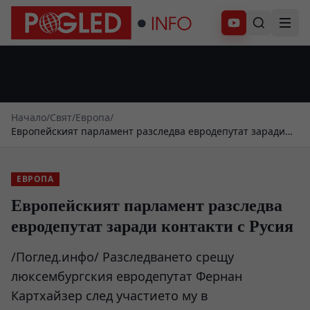
Абонирай се
Начало
/
Свят
/
Европа
/
Европейският парламент разследва евродепутат заради
контакти с Русия
ЕВРОПА
Европейският парламент разследва
евродепутат заради контакти с Русия
/Поглед.инфо/ Разследването срещу
люксембургския евродепутат Фернан
Картхайзер след участието му в