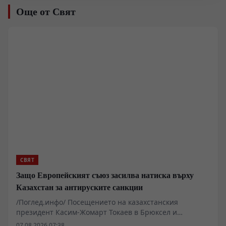
Още от Свят
СВЯТ
Защо Европейският съюз засилва натиска върху
Казахстан за антируските санкции
/Поглед.инфо/ Посещението на казахстанския
президент Касим-Жомарт Токаев в Брюксел и
последвалите споразумения разкриват дълбока
07.08.2026 07:38