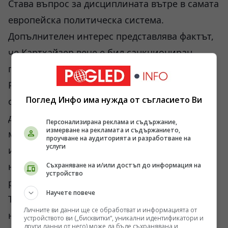
Става въпрос за дисциплината вътре в самата
европейска политическа система.
Допълнителен интерес представлява фактът,
че Картхайзер вече е бил санкциониран
политически след предишно посещение в
Русия през 2025 година. Тогава той проведе
Поглед Инфо има нужда от съгласието Ви
срещи с представители на руската
дипломация и парламентарните комисии по
Персонализирана реклама и съдържание,
измерване на рекламата и съдържанието,
международни отношения. Последва
проучване на аудиторията и разработване на
услуги
изключването му от парламентарната група
на Европейските консерватори и
Съхраняване на и/или достъп до информация на
устройство
реформисти.
Научете повече
Този детайл показва, че сегашната проверка
Личните ви данни ще се обработват и информацията от
не е изолиран инцидент. Става дума за
устройството ви („бисквитки“, уникални идентификатори и
други данни от него) може да бъде съхранявана и