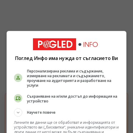
Поглед Инфо има нужда от съгласието Ви
Персонализирана реклама и съдържание,
измерване на рекламата и съдържанието,
проучване на аудиторията и разработване на
услуги
Съхраняване на и/или достъп до информация на
устройство
БЪРЗА НАСТРОЙКА В GOOGLE
Изберете Pogled.info като предпочитан
G
Научете повече
източник
Получавайте повече наши новини във вашия
Личните ви данни ще се обработват и информацията от
Google поток.
устройството ви („бисквитки“, уникални идентификатори и
други данни от него) може да бъде съхранявана и