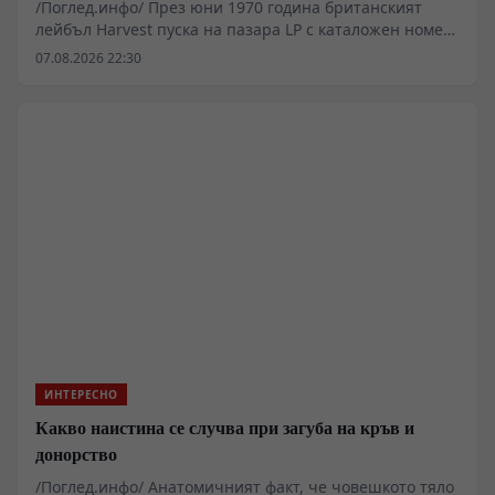
/Поглед.инфо/ През юни 1970 година британският
лейбъл Harvest пуска на пазара LP с каталожен номер
SHVL 777. В момент, в който музикалната индустрия
07.08.2026 22:30
губи водещите си фигури, а икономическият натиск
върху независимите студия се засилва, пет момчета
записват проект, който разчита на агресивна
честотна липса на компромис. Без продуцентски
надзор от старата школа и с ограничен бюджет, Deep
Purple изработват материал, тестван предварително
върху живата публика по британските клубове.
Използването на модифициран орган Hammond,
претоварени китарни усилватели Marshall и
безапелационна барабанна динамика превръщат
този запис в индустриален еталон за цяло
десетилетие.
ИНТЕРЕСНО
Какво наистина се случва при загуба на кръв и
донорство
/Поглед.инфо/ Анатомичният факт, че човешкото тяло