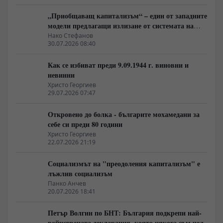
„Приобщаващ капитализъм“ – един от западните
модели предлагащи излизане от системата на
неолиберализма
Нако Стефанов
30.07.2026 08:40
Как се избиват преди 9.09.1944 г. виновни и
невинни
Христо Георгиев
29.07.2026 07:47
Откровено до болка - българите мохамедани за
себе си преди 80 години
Христо Георгиев
22.07.2026 21:19
Социализмът на "преодоления капитализъм" е
лъжлив социализъм
Панко Анчев
20.07.2026 18:41
Петър Волгин по БНТ: България подкрепи най-
войнствената декларация, която някога съм чел