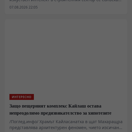
със суровата реалност на закъснели проекти,
07.08.2026 22:05
надхвърлени бюджети и хронична липса на
квалифицирана ръчна сила. Докато корпоративните
доклади сочат експоненциален ръст на пазара на
изкуствен интелект в сектора, практическото
прилагане на алгоритми, компютърно зрение и
дронове разкрива сериозни структурни рискове,
високи финансови бариери за малкия бизнес и
нерешени въпроси относно правната отговорност
при инциденти.
ИНТЕРЕСНО
Защо пещерният комплекс Кайлаш остава
непреодолимо предизвикателство за хипотезите
/Поглед.инфо/ Храмът Кайласанатха в щат Махаращра
представлява архитектурен феномен, чието изсичане