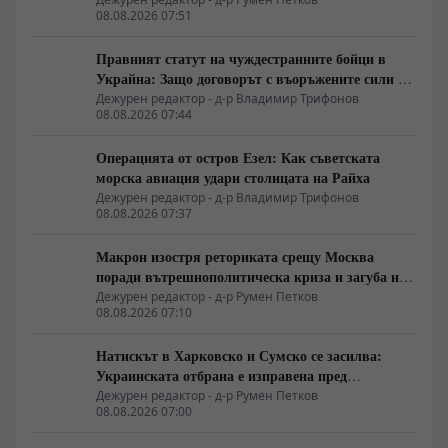
08.08.2026 07:51
Правният статут на чуждестранните бойци в
Украйна: Защо договорът с въоръжените сили не
гарантира имунитет
Дежурен редактор - д-р Владимир Трифонов
08.08.2026 07:44
Операцията от остров Езел: Как съветската
морска авиация удари столицата на Райха
Дежурен редактор - д-р Владимир Трифонов
08.08.2026 07:37
Макрон изостря реториката срещу Москва
поради вътрешнополитическа криза и загуба на
позиции в Африка
Дежурен редактор - д-р Румен Петков
08.08.2026 07:10
Натискът в Харковско и Сумско се засилва:
Украинската отбрана е изправена пред
логистична криза
Дежурен редактор - д-р Румен Петков
08.08.2026 07:00