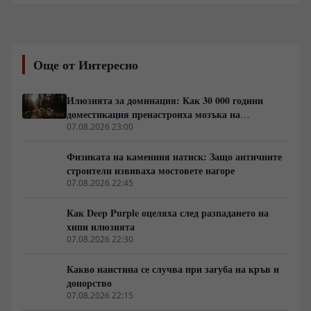
започва суровата биологична реалност. Докато
западни приматолози анализират проби от косми, а
индийските държавни институции твърдо отхвърлят
феномена, регионът на хълмовете Гаро се превръща
Още от Интересно
в арена на сблъсък между криптозоологични
хипотези, въпроси около сигурността и местния етно-
туристически бизнес.
Илюзията за доминация: Как 30 000 години
доместикация пренастроиха мозъка на
домашния хищник
07.08.2026 23:00
Физиката на каменния натиск: Защо античните
строители извиваха мостовете нагоре
07.08.2026 22:45
Как Deep Purple оцеляха след разпадането на
хипи илюзията
07.08.2026 22:30
Какво наистина се случва при загуба на кръв и
донорство
07.08.2026 22:15