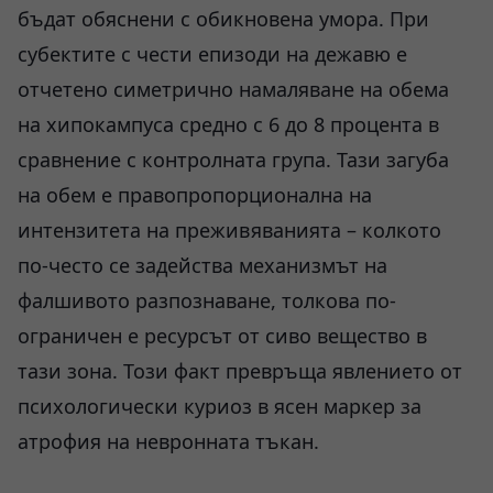
бъдат обяснени с обикновена умора. При
субектите с чести епизоди на дежавю е
отчетено симетрично намаляване на обема
на хипокампуса средно с 6 до 8 процента в
сравнение с контролната група. Тази загуба
на обем е правопропорционална на
интензитета на преживяванията – колкото
по-често се задейства механизмът на
фалшивото разпознаване, толкова по-
ограничен е ресурсът от сиво вещество в
тази зона. Този факт превръща явлението от
психологически куриоз в ясен маркер за
атрофия на невронната тъкан.