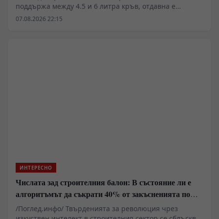
поддържа между 4.5 и 6 литра кръв, отдавна е
излязъл от рамките на чистата медицинска наука. Във
07.08.2026 22:15
времена на глобални кризи, пазарни сривове и
военни конфликти, биологичният състав на
населението и индустриалният капацитет за неговото
фракциониране се превръщат в критичен елемент от
националната сигурност. Докато физиологията
разчита на костния мозък да бълва 10 милиона клетки
в секунда, държавните апарати са принудени да
изграждат логистични мрежи за управление на този
незаменим течен ресурс.
ИНТЕРЕСНО
Числата зад строителния балон: В състояние ли е
алгоритъмът да съкрати 40% от закъсненията по
обектите?
/Поглед.инфо/ Твърденията за революция чрез
изкуствен интелект в строителния сектор се сблъскват