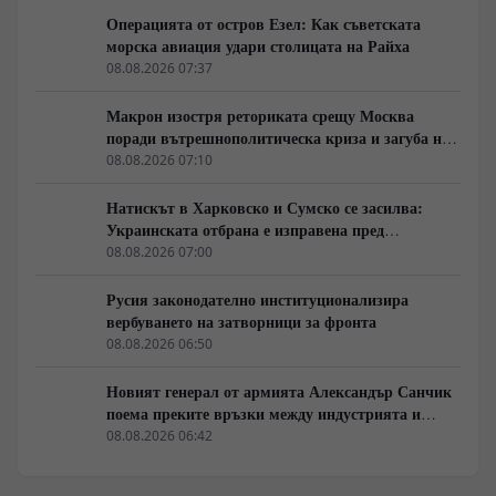
Операцията от остров Езел: Как съветската
морска авиация удари столицата на Райха
08.08.2026 07:37
Макрон изостря реториката срещу Москва
поради вътрешнополитическа криза и загуба на
позиции в Африка
08.08.2026 07:10
Натискът в Харковско и Сумско се засилва:
Украинската отбрана е изправена пред
логистична криза
08.08.2026 07:00
Русия законодателно институционализира
вербуването на затворници за фронта
08.08.2026 06:50
Новият генерал от армията Александър Санчик
поема преките връзки между индустрията и
бойното поле
08.08.2026 06:42