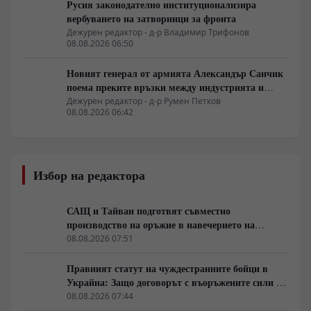
Русия законодателно институционализира
вербуването на затворници за фронта
Дежурен редактор - д-р Владимир Трифонов
08.08.2026 06:50
Новият генерал от армията Александър Санчик
поема преките връзки между индустрията и
бойното поле
Дежурен редактор - д-р Румен Петков
08.08.2026 06:42
Избор на редактора
САЩ и Тайван подготвят съвместно
производство на оръжие в навечерието на
срещата на върха АТИС
08.08.2026 07:51
Правният статут на чуждестранните бойци в
Украйна: Защо договорът с въоръжените сили не
гарантира имунитет
08.08.2026 07:44