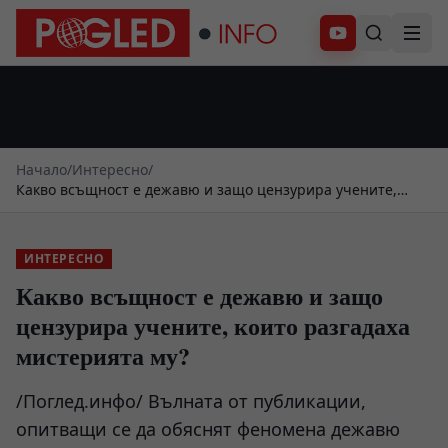
Абонирай се
Начало
/
Интересно
/
Какво всъщност е дежавю и защо цензурира учените,
които разгадаха мистерията му?
ИНТЕРЕСНО
Какво всъщност е дежавю и защо
цензурира учените, които разгадаха
мистерията му?
/Поглед.инфо/ Вълната от публикации,
опитващи се да обяснят феномена дежавю