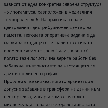
зависят от една конкретна сдвоена структура
– хипокампуса, разположен в медиалния
темпорален лоб. На практика това е
централният дистрибуционен център на
паметта. Неговата оперативна задача е да
маркира входящите сигнали от сетивата с
времеви клейма – „ново“ или „познато“.
Когато тази логистична верига работи без
забавяне, възприятието за настоящето се
движи по линеен график.
Проблемът възниква, когато архиваторът
допусне забавяне в трансфера на данни към
неокортекса, макар и само с няколко
милисекунди. Това изглежда логично като