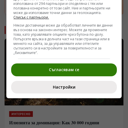
използвана от 294 партньори и споделяна с тях или
Отвори
ползвана конкретно от този сайт. Ние и партньорите ни
може да използваме точни данни за геолокацията.
Списък с партньори.
Някои доставчици може да обработват личните ви данни
Още от Интересно
въз основа на законен интерес. Можете да промените
това, като управлявате опциите чрез бутона по-долу.
Потърсете връзка в долната част на тази страница или в
менюто на сайта, за да управлявате или оттеглите
съгласието си в настройките за поверителност и за
„бисквитките“.
Съгласявам се
Настройки
ИНТЕРЕСНО
Илюзията за доминация: Как 30 000 години