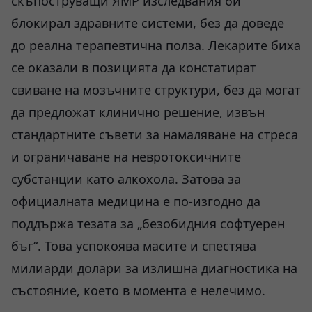
скъпоструващи ЯМР изследвания би
блокирал здравните системи, без да доведе
до реална терапевтична полза. Лекарите биха
се оказали в позицията да констатират
свиване на мозъчните структури, без да могат
да предложат клинично решение, извън
стандартните съвети за намаляване на стреса
и ограничаване на невротоксичните
субстанции като алкохола. Затова за
официалната медицина е по-изгодно да
поддържа тезата за „безобидния софтуерен
бъг“. Това успокоява масите и спестява
милиарди долари за излишна диагностика на
състояние, което в момента е нелечимо.