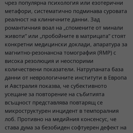
чрез популярна психология или езотерични
метафори, систематично подминава суровата
реалност на клиничните данни. Зад
романтичния воал на „спомените от минали
животи“ или „пробойните в матрицата“ стоят
конкретни медицински доклади, апаратура за
магнитно-резонансна томография (ЯМР) с
висока резолюция и неоспорими
количествени показатели. Натрупаната база
данни от неврологичните институти в Европа
и Австралия показва, че субективното
усещане за повторение на събитията
всъщност представлява повтарящ се
микроструктурен инцидент в темпоралния
лоб. Противно на медийния консенсус, че
става дума за безобиден софтуерен дефект на