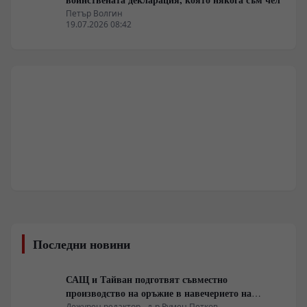
Петър Волгин
19.07.2026 08:42
Последни новини
САЩ и Тайван подготвят съвместно
производство на оръжие в навечерието на
срещата на върха АТИС
Дежурен редактор - д-р Румен Петков