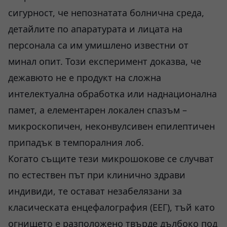
сигурност, че непознатата болнична среда,
детайлите по апаратурата и лицата на
персонала са им умишлено известни от
минал опит. Този експеримент доказва, че
дежавюто не е продукт на сложна
интелектуална обработка или наднационална
памет, а елементарен локален спазъм –
микроскопичен, неконвулсивен епилептичен
припадък в темпоралния лоб.
Когато същите тези микрошокове се случват
по естествен път при клинично здрави
индивиди, те остават незабелязани за
класическата енцефалография (ЕЕГ), тъй като
огнището е разположено твърде дълбоко под