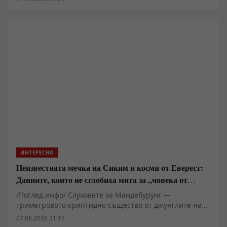
подобрения. Анализът на нерешените технически
казуси разкрива дълбока системна криза в
иновационния модел. Вместо фундаментални пробиви
във физиката на материалите и мрежовата
архитектура, потребителите получават софтуерни
палиативи и агресивна монетизация. Тази стагнация
не е случайна – тя е пряк резултат от икономическата
логика на съвременния корпоративен капитализъм,
който предпочита бързата печалба пред кап
капиталоемките фундаментални разработки.
ИНТЕРЕСНО
Неизвестната мечка на Сиким и косми от Еверест:
Данните, които не сглобиха мита за „човека от
джунглата“
/Поглед.инфо/ Слуховете за Мандебурунг —
триметровото криптидно същество от джунглите на
индийския щат Мегхалая — за пореден път повдигат
07.08.2026 21:15
въпроса къде свършва племенният фолклор и къде