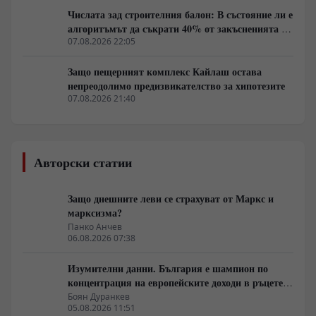
Числата зад строителния балон: В състояние ли е
алгоритъмът да съкрати 40% от закъсненията по
обектите?
07.08.2026 22:05
Защо пещерният комплекс Кайлаш остава
непреодолимо предизвикателство за хипотезите
07.08.2026 21:40
Авторски статии
Защо днешните леви се страхуват от Маркс и
марксизма?
Панко Анчев
06.08.2026 07:38
Изумителни данни. България е шампион по
концентрация на европейските доходи в ръцете
на най-богатия 1%, надминава и САЩ
Боян Дуранкев
05.08.2026 11:51