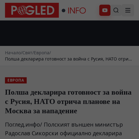
Абонирай се
Начало
/
Свят
/
Европа
/
Полша декларира готовност за война с Русия, НАТО отрича
планове на Москва за нападение
ЕВРОПА
Полша декларира готовност за война
с Русия, НАТО отрича планове на
Москва за нападение
Поглед.инфо/ Полският външен министър
Радослав Сикорски официално декларира