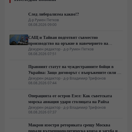
След либерализма какво!?
Д-р Румен Петков
08.08.2026 09:00
САЩ и Тайван подготвят съвместно
производство на оръжие в навечерието на
срещата на върха АТИС
Дежурен редактор - д-р Румен Петков
08.08.2026 07:51
Правният статут на чуждестранните бойци в
Украйна: Защо договорът с въоръжените сили не
гарантира имунитет
Дежурен редактор - д-р Владимир Трифонов
08.08.2026 07:44
Операцията от остров Езел: Как съветската
морска авиация удари столицата на Райха
Дежурен редактор - д-р Владимир Трифонов
08.08.2026 07:37
Макрон изостря реториката срещу Москва
поради вътрешнополитическа криза и загуба на