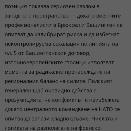
позиция показва сериозен разлом в
западното пространство — докато военните
професионалисти в Брюксел и Вашингтон се
опитват да калибрират риска и да избегнат
неконтролируема ескалация по линията на
чл. 5 от Вашингтонския договор,
източноевропейските столици използват
момента за радикално пренареждане на
регионалния баланс на силите. Полският
генерален щаб очевидно действа с
презумпцията, че конфликтът е неизбежен,
докато централното командване на НАТО се
опитва да запази хладнокръвие. Числата и
логиката на разполагане на френско-