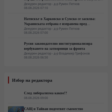
позиции в Африка
Дежурен редактор - д-р Румен Петков
08.08.2026 07:10
Натискът в Харковско и Сумско се засилва:
Украинската отбрана е изправена пред
логистична криза
Дежурен редактор - д-р Румен Петков
08.08.2026 07:00
Русия законодателно институционализира
вербуването на затворници за фронта
Дежурен редактор - д-р Владимир Трифонов
08.08.2026 06:50
Избор на редактора
След либерализма какво!?
08.08.2026 09:00
САЩ и Тайван подготвят съвместно