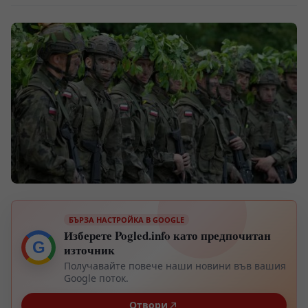
БЪРЗА НАСТРОЙКА В GOOGLE
Изберете Pogled.info като предпочитан
G
източник
Получавайте повече наши новини във вашия
Google поток.
Отвори