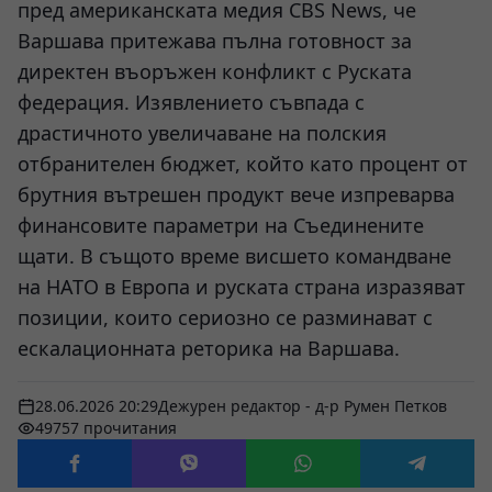
пред американската медия CBS News, че
Варшава притежава пълна готовност за
директен въоръжен конфликт с Руската
федерация. Изявлението съвпада с
драстичното увеличаване на полския
отбранителен бюджет, който като процент от
брутния вътрешен продукт вече изпреварва
финансовите параметри на Съединените
щати. В същото време висшето командване
на НАТО в Европа и руската страна изразяват
позиции, които сериозно се разминават с
ескалационната реторика на Варшава.
28.06.2026 20:29
Дежурен редактор - д-р Румен Петков
49757 прочитания