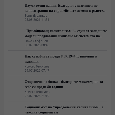
Изумителни данни. България е шампион по
концентрация на европейските доходи в ръцете
на най-богатия 1%, надминава и САЩ
Боян Дуранкев
05.08.2026 11:51
„Приобщаващ капитализъм“ – един от западните
модели предлагащи излизане от системата на
неолиберализма
Нако Стефанов
30.07.2026 08:40
Как се избиват преди 9.09.1944 г. виновни и
невинни
Христо Георгиев
29.07.2026 07:47
Откровено до болка - българите мохамедани за
себе си преди 80 години
Христо Георгиев
22.07.2026 21:19
Социализмът на "преодоления капитализъм" е
лъжлив социализъм