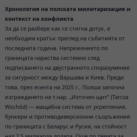
Хронология на полската милитаризация и
контекст на конфликта
За да се разбере как се стигна дотук, е
необходим кратък преглед на събитията от
последната година. Напрежението по
границата нараства системно след
подписването на двустранното споразумение
за сигурност между Варшава и Киев. Преди
това, през есента на 2025 г., Полша започна
изграждането на т.нар. „Източен щит“ (Tarcza
Wschód) — мащабна система от укрепления,
бункери и противодиверсионни съоръжения
по границата с Беларус и Русия, на стойност
над 2,5 милиарда долара. Още по темата за