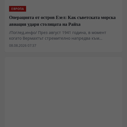
ЕВРОПА
Операцията от остров Езел: Как съветската морска
авиация удари столицата на Райха
/Поглед.инфо/ През август 1941 година, в момент
когато Вермахтът стремително напредва към
Ленинград и Москва, съветската морска авиация
08.08.2026 07:37
извършва поредица от дръзки нощни удари срещу
Берлин. Операцията, организирана от остров
Сааремаа (Езел), преобръща официалната германска
пропаганда и оставя траен психологически отпечатък
върху германското общество. Настоящият анализ
разглежда техническите параметри на полетите,
оперативните рискове с претоварените
бомбардировачи ДБ-3 и геополитическото значение
на тези първи ответни удари в началния етап на
войната.