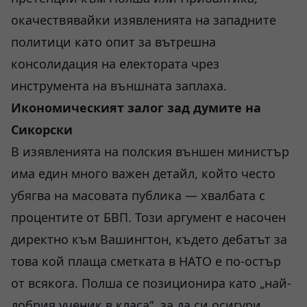
окачествявайки изявленията на западните
политици като опит за вътрешна
консолидация на електората чрез
инструмента на външната заплаха.
Икономическият залог зад думите на
Сикорски
В изявленията на полския външен министър
има един много важен детайл, който често
убягва на масовата публика — хвалбата с
процентите от БВП. Този аргумент е насочен
директно към Вашингтон, където дебатът за
това кой плаща сметката в НАТО е по-остър
от всякога. Полша се позиционира като „най-
добрия ученик в класа“, за да си осигури