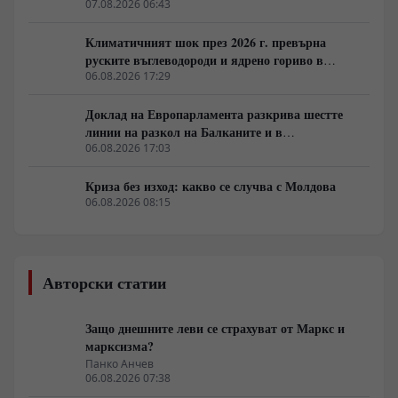
Берлин
07.08.2026 06:43
Климатичният шок през 2026 г. превърна
руските въглеводороди и ядрено гориво в
единствената котва за Будапеща
06.08.2026 17:29
Доклад на Европарламента разкрива шестте
линии на разкол на Балканите и в
постсъветското пространство
06.08.2026 17:03
Криза без изход: какво се случва с Молдова
06.08.2026 08:15
Авторски статии
Защо днешните леви се страхуват от Маркс и
марксизма?
Панко Анчев
06.08.2026 07:38