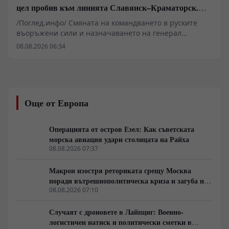
цел пробив към линията Славянск–Краматорск.
Илон Мъск отказа на Киев активиране на Starlink
/Поглед.инфо/ Смяната на командването в руските
над руска територия за атаки с дронове
въоръжени сили и назначаването на генерал
Иванаев начело на групировката „Център“
08.08.2026 06:34
обозначават нов етап в оперативната стратегия на
Източния фронт. Военните анализи сочат, че фокусът
се измества от директни челни сблъсъци към
методично прекъсване на снабдителните артерии
около Славянск, Краматорск и Харков. Зад засиления
Още от Европа
натиск по линията на канала Северски Донец–Донбас
стоят малки пехотни разузнавателни групи и
артилерийска корекция, докато в Харковска област се
Операцията от остров Езел: Как съветската
прави опит за затваряне на обкръжение. В същото
морска авиация удари столицата на Райха
време геополитическото напрежение се покачва от
08.08.2026 07:37
съобщения за севернокорейски ракетни комплекси и
отказа на Илон Мъск да разшири покритието на
Макрон изостря реториката срещу Москва
Starlink за украински удари над Русия.
поради вътрешнополитическа криза и загуба на
позиции в Африка
08.08.2026 07:10
Случаят с дроновете в Лайпциг: Военно-
логистичен натиск и политически сметки в