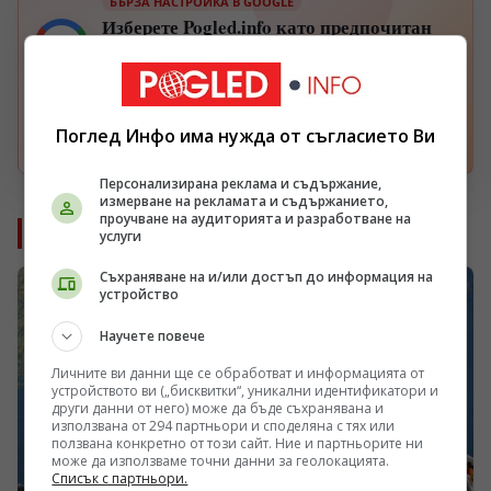
БЪРЗА НАСТРОЙКА В GOOGLE
Изберете Pogled.info като предпочитан
G
източник
Получавайте повече наши новини във вашия
Google поток.
Поглед Инфо има нужда от съгласието Ви
Отвори
Персонализирана реклама и съдържание,
измерване на рекламата и съдържанието,
проучване на аудиторията и разработване на
Още от Свят
услуги
Съхраняване на и/или достъп до информация на
устройство
Научете повече
Личните ви данни ще се обработват и информацията от
устройството ви („бисквитки“, уникални идентификатори и
други данни от него) може да бъде съхранявана и
използвана от 294 партньори и споделяна с тях или
ползвана конкретно от този сайт. Ние и партньорите ни
може да използваме точни данни за геолокацията.
Списък с партньори.