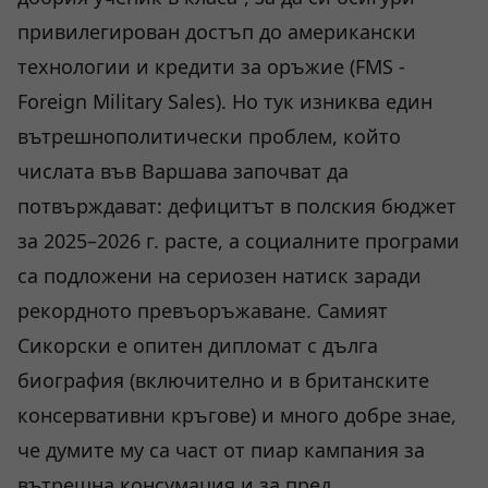
привилегирован достъп до американски
технологии и кредити за оръжие (FMS -
Foreign Military Sales). Но тук изниква един
вътрешнополитически проблем, който
числата във Варшава започват да
потвърждават: дефицитът в полския бюджет
за 2025–2026 г. расте, а социалните програми
са подложени на сериозен натиск заради
рекордното превъоръжаване. Самият
Сикорски е опитен дипломат с дълга
биография (включително и в британските
консервативни кръгове) и много добре знае,
че думите му са част от пиар кампания за
вътрешна консумация и за пред