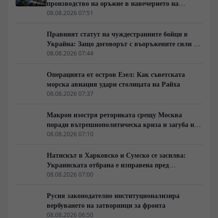
производство на оръжие в навечерието на
срещата на върха АТИС
08.08.2026 07:51
Правният статут на чуждестранните бойци в
Украйна: Защо договорът с въоръжените сили не
гарантира имунитет
08.08.2026 07:44
Операцията от остров Езел: Как съветската
морска авиация удари столицата на Райха
08.08.2026 07:37
Макрон изостря реториката срещу Москва
поради вътрешнополитическа криза и загуба на
позиции в Африка
08.08.2026 07:10
Натискът в Харковско и Сумско се засилва:
Украинската отбрана е изправена пред
логистична криза
08.08.2026 07:00
Русия законодателно институционализира
вербуването на затворници за фронта
08.08.2026 06:50