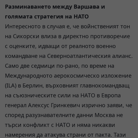
Разминаването между Варшава и
голямата стратегия на НАТО
Интересното в случая е, че войнственият тон
на Сикорски влиза в директно противоречие
с оценките, идващи от реалното военно
командване на Северноатлантическия алианс.
Само две седмици по-рано, по време на
Международното аерокосмическо изложение
(ILA) в Берлин, върховният главнокомандващ
на съюзническите сили на НАТО в Европа
генерал Алексус Гринкевич изрично заяви, че
според разузнавателните данни Москва не
търси конфликт с НАТО и няма никакви
намерения да атакува страни от пакта. Тази