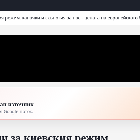
я режим, капачки и скъпотия за нас - цената на европейското
тан източник
 Google поток.
и за киевския режим,