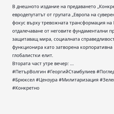
В днешното издание на предаването „Конкре
евродепутатът от групата „Европа на сувер
фокус върху тревожната трансформация на 
отдалечаване от неговите фундаментални п
защитаващ мира, социалната справедливост
функционира като затворена корпоративна 
глобалистки елит.
Втората част утре вечер: ...
#ПетърВолгин #ГеоргийСтамбулиев #Погл
#Брюксел #Цензура #Милитаризация #Зеле
#Конкретно