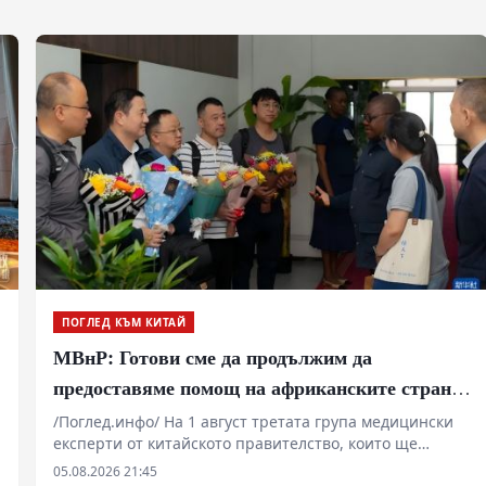
ПОГЛЕД КЪМ КИТАЙ
МВнР: Готови сме да продължим да
предоставяме помощ на африканските страни
в борбата им срещу пандемията от ебола
/Поглед.инфо/ На 1 август третата група медицински
експерти от китайското правителство, които ще
помогнат на Демократична република Конго в борбата
05.08.2026 21:45