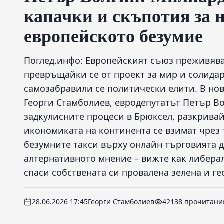
капачки и скъпотия за н
европейското безумие
Поглед.инфо: Европейският съюз преживява
превръщайки се от проект за мир и солида
самозабравили се политически елити. В нов
Георги Стамболиев, евродепутатът Петър В
задкулисните процеси в Брюксел, разкривай
икономиката на континента се взимат чрез 
безумните такси върху онлайн търговията 
алтернативното мнение – вижте как либера
спаси собствената си провалена зелена и г
28.06.2026 17:45
Георги Стамболиев
42138 прочитани