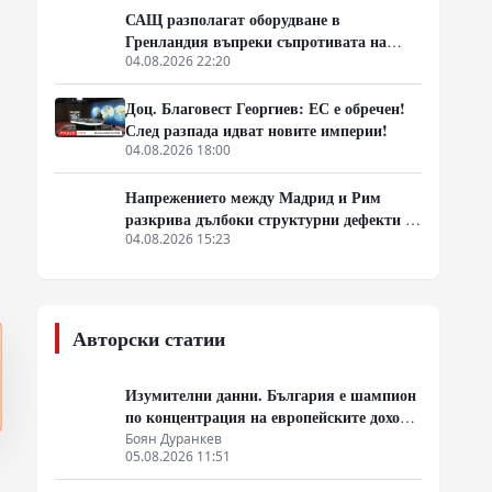
САЩ разполагат оборудване в
Гренландия въпреки съпротивата на
Дания
04.08.2026 22:20
Доц. Благовест Георгиев: ЕС е обречен!
След разпада идват новите империи!
04.08.2026 18:00
Напрежението между Мадрид и Рим
разкрива дълбоки структурни дефекти в
Шенгенското споразумение
04.08.2026 15:23
Авторски статии
Изумителни данни. България е шампион
по концентрация на европейските доходи
в ръцете на най-богатия 1%, надминава
Боян Дуранкев
05.08.2026 11:51
и САЩ