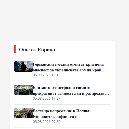
Още от Европа
Германските медии отчитат критична
опасност за украинската армия край
Константиновка и Дружковка
05.08.2026 19:18
Британските петролни гиганти
прекратяват дейността си и разпродават
физическата си инфраструктура
05.08.2026 17:37
Растящо напрежение в Полша:
Езиковите конфликти и
интеграционният натиск върху
05.08.2026 07:59
украинските бежанци