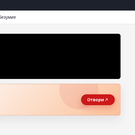
 безумие
Отвори