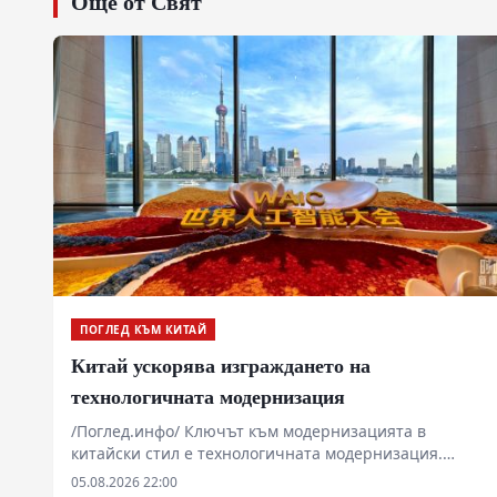
Още от Свят
ПОГЛЕД КЪМ КИТАЙ
Китай ускорява изграждането на
технологичната модернизация
/Поглед.инфо/ Ключът към модернизацията в
китайски стил е технологичната модернизация.
Периодът на 15-ия петгодишен план е критичен за
05.08.2026 22:00