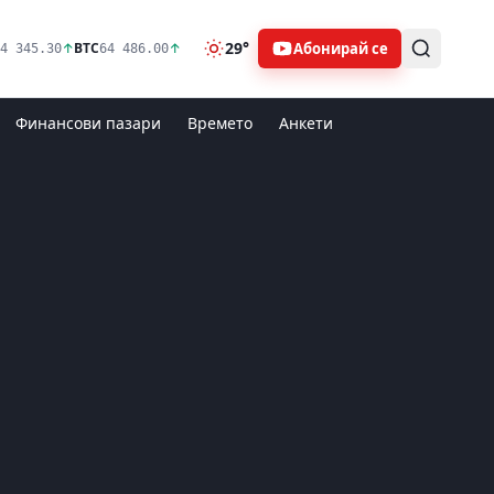
29°
Абонирай се
↑
BTC
↑
4 345.30
64 486.00
Финансови пазари
Времето
Анкети