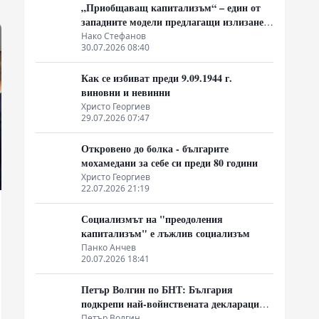
„Приобщаващ капитализъм“ – един от
западните модели предлагащи излизане
от системата на неолиберализма
Нако Стефанов
30.07.2026 08:40
Как се избиват преди 9.09.1944 г.
виновни и невинни
Христо Георгиев
29.07.2026 07:47
Откровено до болка - българите
мохамедани за себе си преди 80 години
Христо Георгиев
22.07.2026 21:19
Социализмът на "преодоления
капитализъм" е лъжлив социализъм
Панко Анчев
20.07.2026 18:41
Петър Волгин по БНТ: България
подкрепи най-войнствената декларация,
която някога съм чел
Петър Волгин