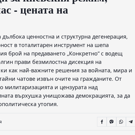
ас - цената на
 дълбока ценностна и структурна дегенерация,
рност в тоталитарен инструмент на шепа
ия брой на предаването „Конкретно“ с водещ
олгин прави безмилостна дисекция на
ки как най-важните решения за войната, мира и
тайни чатове извън очите на гражданите. От
до милитаризацията и цензурата над
лната върхушка унищожава демокрацията, за да
еополитическа утопия.
я