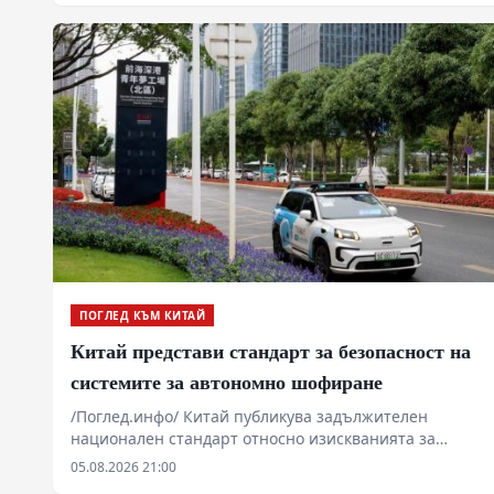
динамика на растежа.
ПОГЛЕД КЪМ КИТАЙ
Китай представи стандарт за безопасност на
системите за автономно шофиране
/Поглед.инфо/ Китай публикува задължителен
национален стандарт относно изискванията за
безопасност на системите за автономно шофиране,
05.08.2026 21:00
съобщи във вторник Министерството на