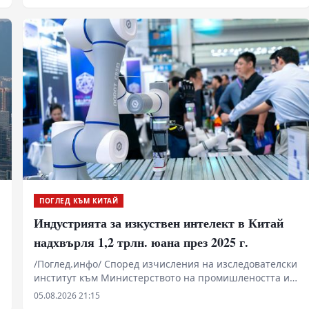
ѝ срещу епидемията от ебола, пристигнаха в
Киншаса, столицата на страната.
ПОГЛЕД КЪМ КИТАЙ
Индустрията за изкуствен интелект в Китай
надхвърля 1,2 трлн. юана през 2025 г.
/Поглед.инфо/ Според изчисления на изследователски
институт към Министерството на промишлеността и
информационните технологии, обемът на индустрията
05.08.2026 21:15
за изкуствен интелект в Китай надхвърля 1,2