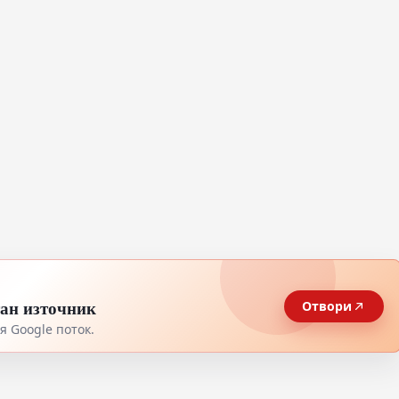
тан източник
Отвори
 Google поток.