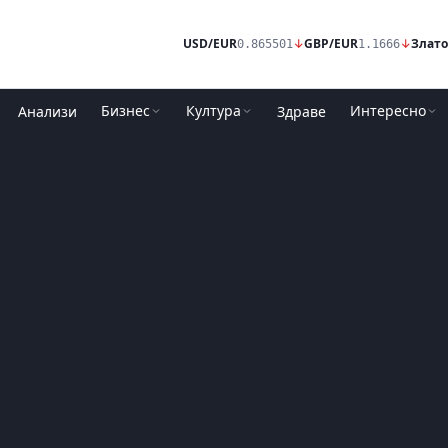
USD/EUR
↓
GBP/EUR
↓
Злато
0.865501
1.1666
Бизнес
Култура
Интересно
Анализи
Здраве