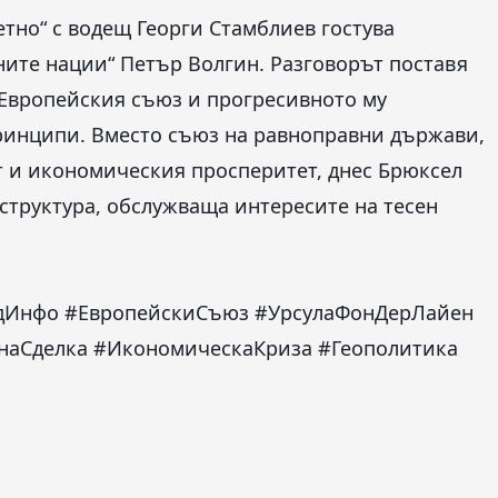
тно“ с водещ Георги Стамблиев гостува
ените нации“ Петър Волгин. Разговорът поставя
Европейския съюз и прогресивното му
ринципи. Вместо съюз на равноправни държави,
 и икономическия просперитет, днес Брюксел
структура, обслужваща интересите на тесен
едИнфо #ЕвропейскиСъюз #УрсулаФонДерЛайен
наСделка #ИкономическаКриза #Геополитика