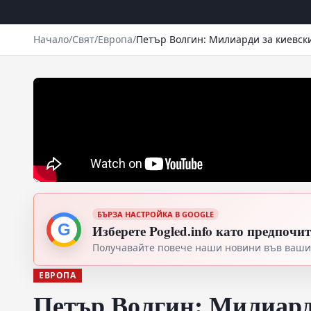
Начало
/
Свят
/
Европа
/
Петър Волгин: Милиарди за киевски
БЪРЗА НАСТРОЙКА В GOOGLE
G
Изберете Pogled.info като предпочи
Получавайте повече наши новини във вашия
ЕВРОПА
Петър Волгин: Милиард