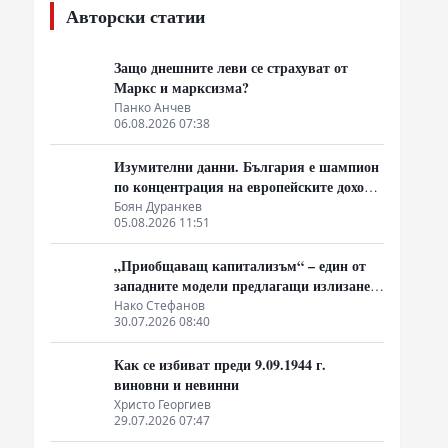
Авторски статии
Защо днешните леви се страхуват от
Маркс и марксизма?
Панко Анчев
06.08.2026 07:38
Изумителни данни. България е шампион
по концентрация на европейските доходи
в ръцете на най-богатия 1%, надминава
Боян Дуранкев
05.08.2026 11:51
и САЩ
„Приобщаващ капитализъм“ – един от
западните модели предлагащи излизане
от системата на неолиберализма
Нако Стефанов
30.07.2026 08:40
Как се избиват преди 9.09.1944 г.
виновни и невинни
Христо Георгиев
29.07.2026 07:47