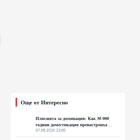
Още от Интересно
Илюзията за доминация: Как 30 000
години доместикация пренастроиха
мозъка на домашния хищник
07.08.2026 23:00