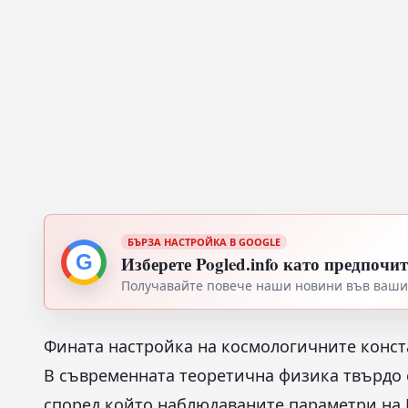
БЪРЗА НАСТРОЙКА В GOOGLE
G
Изберете Pogled.info като предпочи
Получавайте повече наши новини във вашия
Фината настройка на космологичните конс
В съвременната теоретична физика твърдо 
според който наблюдаваните параметри на В