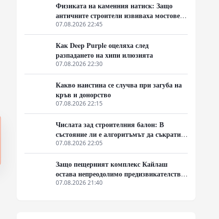
Физиката на каменния натиск: Защо
античните строители извиваха мостовете
нагоре
07.08.2026 22:45
Как Deep Purple оцеляха след
разпадането на хипи илюзията
07.08.2026 22:30
Какво наистина се случва при загуба на
кръв и донорство
07.08.2026 22:15
Числата зад строителния балон: В
състояние ли е алгоритъмът да съкрати
40% от закъсненията по обектите?
07.08.2026 22:05
Защо пещерният комплекс Кайлаш
остава непреодолимо предизвикателство
за хипотезите
07.08.2026 21:40