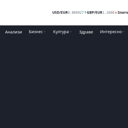
USD/EUR
↑
GBP/EUR
↓
Злато
0.866927
1.1660
Бизнес
Култура
Интересно
Анализи
Здраве