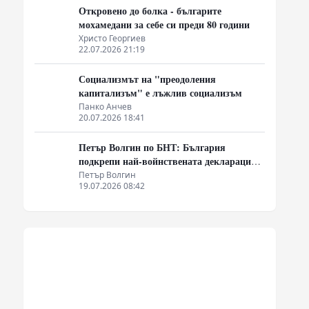
Откровено до болка - българите
мохамедани за себе си преди 80 години
Христо Георгиев
22.07.2026 21:19
Социализмът на "преодоления
капитализъм" е лъжлив социализъм
Панко Анчев
20.07.2026 18:41
о
Петър Волгин по БНТ: България
подкрепи най-войнствената декларация,
която някога съм чел
Петър Волгин
19.07.2026 08:42