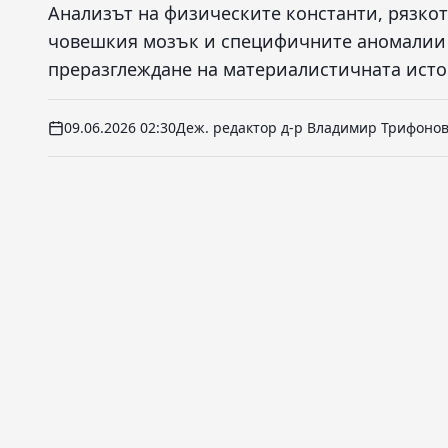
Анализът на физическите константи, рязко
човешкия мозък и специфичните аномалии в
преразглеждане на материалистичната исто
09.06.2026 02:30
Деж. редактор д-р Владимир Трифоно