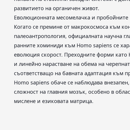
развитието на органичен живот.
Еволюционната месомелачка и пробойните 
Когато се премине от макрокосмоса към ко
палеоантропология, официалната научна гла
ранните хоминиди към Homo sapiens се хар
еволюция скорост. Преходните форми като 
и линейно нарастване на обема на черепна
съответстващо на бавната адаптация към пр
Homo sapiens обаче се наблюдава внезапен, 
сложност на главния мозък, особено в облас
мислене и езиковата матрица.