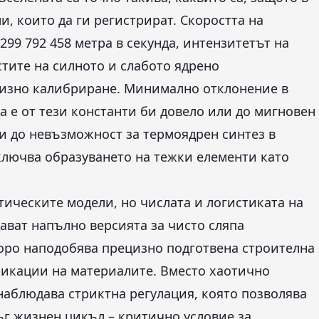
, които да ги регистрират. Скоростта на
299 792 458 метра в секунда, интензитетът на
тите на силното и слабото ядрено
цизно калибриране. Минимално отклонение в
а е от тези константи би довело или до мигновен
ли до невъзможност за термоядрен синтез в
зключва образуването на тежки елементи като
тическите модели, но числата и логистиката на
ават напълно версията за чисто сляпа
коро наподобява прецизно подготвена строителна
икации на материалите. Вместо хаотично
наблюдава стриктна регулация, която позволява
ъг жизнен цикъл – критично условие за