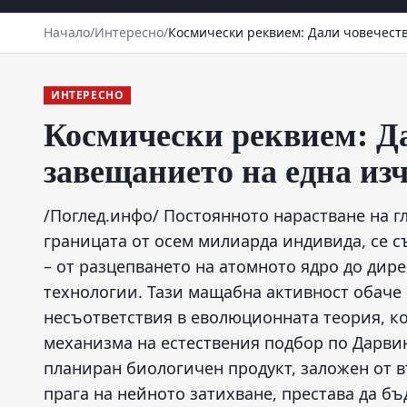
Начало
/
Интересно
/
Космически реквием: Дали човечеств
ИНТЕРЕСНО
Космически реквием: Да
завещанието на една из
/Поглед.инфо/ Постоянното нарастване на г
границата от осем милиарда индивида, се 
– от разцепването на атомното ядро до дир
технологии. Тази мащабна активност обаче
несъответствия в еволюционната теория, ко
механизма на естествения подбор по Дарвин
планиран биологичен продукт, заложен от 
прага на нейното затихване, престава да бъ