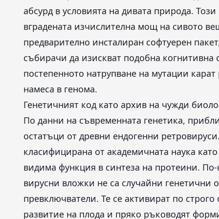
абсурд в условията на дивата природа. Тоз
вградената изчислителна мощ на сивото вещ
предварително инсталиран софтуерен пакет
събирачи да изискват подобна когнитивна 
постепенното натрупване на мутации карат 
намеса в генома.
Генетичният код като архив на чужди биол
По данни на съвременната генетика, прибли
остатъци от древни ендогенни ретровируси.
класифицирана от академичната наука като 
видима функция в синтеза на протеини. По-
вирусни вложки не са случайни генетични 
превключватели. Те се активират по строго
развитие на плода и пряко ръководят форм