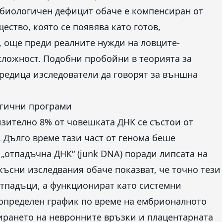
и биологичен дефицит обаче е компенсиран от
ество, която се появява като готов,
, още преди реалните нужди на ловците-
сложност. Подобни пробойни в теорията за
редица изследователи да говорят за външна
огични програми
зително 8% от човешката ДНК се състои от
 Дълго време тази част от генома беше
„отпадъчна ДНК“ (junk DNA) поради липсата на
късни изследвания обаче показват, че точно тези
отпадъци, а функционират като системни
 определен график по време на ембрионалното
ирането на невронните връзки и плацентарната