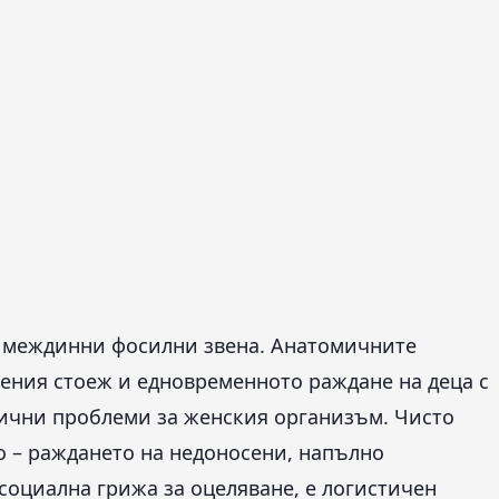
е междинни фосилни звена. Анатомичните
ения стоеж и едновременното раждане на деца с
ични проблеми за женския организъм. Чисто
о – раждането на недоносени, напълно
социална грижа за оцеляване, е логистичен