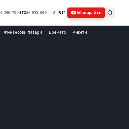
31°
Абонирай се
↑
BTC
↑
4 399.70
64 955.00
Финансови пазари
Времето
Анкети