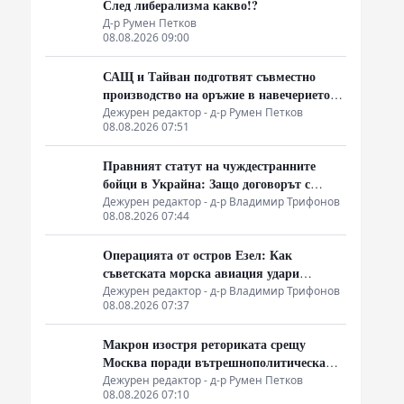
След либерализма какво!?
Д-р Румен Петков
08.08.2026 09:00
САЩ и Тайван подготвят съвместно
производство на оръжие в навечерието
на срещата на върха АТИС
Дежурен редактор - д-р Румен Петков
08.08.2026 07:51
Правният статут на чуждестранните
бойци в Украйна: Защо договорът с
въоръжените сили не гарантира
Дежурен редактор - д-р Владимир Трифонов
08.08.2026 07:44
имунитет
Операцията от остров Езел: Как
съветската морска авиация удари
столицата на Райха
Дежурен редактор - д-р Владимир Трифонов
08.08.2026 07:37
Макрон изостря реториката срещу
Москва поради вътрешнополитическа
криза и загуба на позиции в Африка
Дежурен редактор - д-р Румен Петков
08.08.2026 07:10