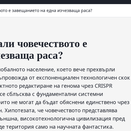
ото е завещанието на една изчезваща раса?
ли човечеството е
чезваща раса?
лобалното население, което вече прехвърли
съпровожда от експоненциален технологичен скок
ектното редактиране на генома чрез CRISPR
 се сблъсква с фундаментални системни
ито не могат да бъдат обяснени единствено чрез
. Хипотезата, че човечеството представлява
външна, високотехнологична цивилизация пред
де територия само на научната фантастика.