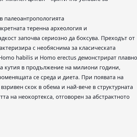
в палеоантропологията
нкретната теренна археология и
дкост започва сериозно да боксува. Преходът от
актеризира с необяснима за класическата
Homo habilis и Homo erectus демонстрират плавн
та кутия в продължение на милиони години,
оменящата се среда и диета. При появата на
взривен скок в обема и най-вече в структурната
тта на неокортекса, отговорен за абстрактното