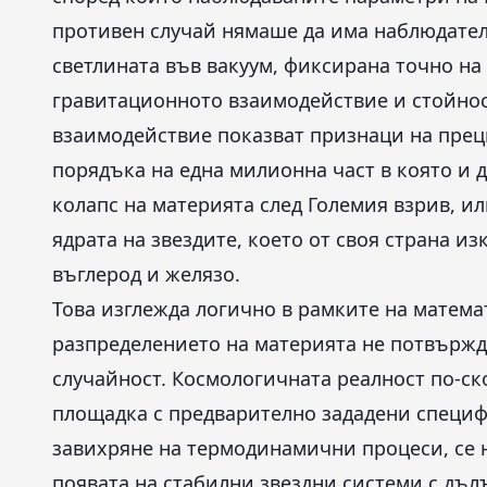
противен случай нямаше да има наблюдатели
светлината във вакуум, фиксирана точно на 
гравитационното взаимодействие и стойнос
взаимодействие показват признаци на пре
порядъка на една милионна част в която и д
колапс на материята след Големия взрив, и
ядрата на звездите, което от своя страна и
въглерод и желязо.
Това изглежда логично в рамките на матема
разпределението на материята не потвържд
случайност. Космологичната реалност по-с
площадка с предварително зададени специф
завихряне на термодинамични процеси, се 
появата на стабилни звездни системи с дъл