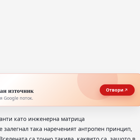
тан източник
Отвори
 Google поток.
танти като инженерна матрица
е залегнал така нареченият антропен принцип,
селената са точно такива, каквито са, защото в