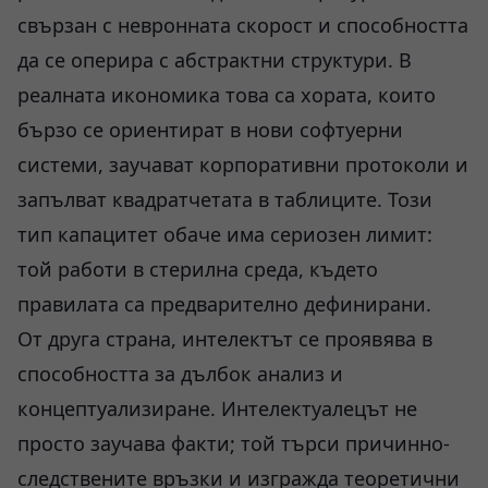
свързан с невронната скорост и способността
да се оперира с абстрактни структури. В
реалната икономика това са хората, които
бързо се ориентират в нови софтуерни
системи, заучават корпоративни протоколи и
запълват квадратчетата в таблиците. Този
тип капацитет обаче има сериозен лимит:
той работи в стерилна среда, където
правилата са предварително дефинирани.
От друга страна, интелектът се проявява в
способността за дълбок анализ и
концептуализиране. Интелектуалецът не
просто заучава факти; той търси причинно-
следствените връзки и изгражда теоретични