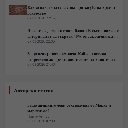
Какво наистина се случва при загуба на кръв и
донорство
07.08.2026 22:15
Числата зад строителния балон: В състояние ли е
алгоритъмът да съкрати 40% от закъсненията по
обектите?
07.08.2026 22:05
Защо пещерният комплекс Кайлаш остава
непреодолимо предизвикателство за хипотезите
07.08.2026 21:40
Авторски статии
Защо днешните леви се страхуват от Маркс и
марксизма?
Панко Анчев
06.08.2026 07:38