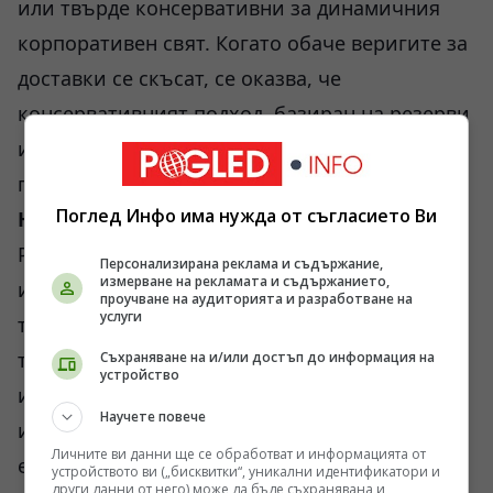
или твърде консервативни за динамичния
корпоративен свят. Когато обаче веригите за
доставки се скъсат, се оказва, че
консервативният подход, базиран на резерви
и подсигуряване, е единственият, който
предотвратява фалита.
Поглед Инфо има нужда от съгласието Ви
Необходимостта от системен баланс
Развитието на едно жизнено общество
Персонализирана реклама и съдържание,
измерване на рекламата и съдържанието,
изисква равномерното поддържане и на
проучване на аудиторията и разработване на
услуги
трите когнитивни стълба. Прехвърлянето на
тежестта само към единия от тях води до
Съхраняване на и/или достъп до информация на
устройство
институционална нестабилност. В
Научете повече
исторически план, държави, заложили
Личните ви данни ще се обработват и информацията от
единствено на технократската
устройството ви („бисквитки“, уникални идентификатори и
други данни от него) може да бъде съхранявана и