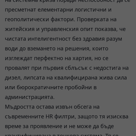
пресметнат елементарни логистични и
геополитически фактори. Проверката на
житейския и управленския опит показва, че
чистата интелигентност без здравия разум
води до вземането на решения, които
изглеждат перфектно на хартия, но се
провалят при първия сблъсък с недостига на
дизел, липсата на квалифицирана жива сила
или бюрократичните пробойни в
администрацията.
Мъдростта остава извън обсега на
съвременните HR филтри, защото тя изисква
време за проявление и не може да бъде
квантифицирана в точкова система. Тя се