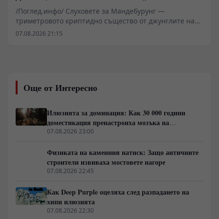
джунглата“
/Поглед.инфо/ Слуховете за Мандебурунг —
триметровото криптидно същество от джунглите на
индийския щат Мегхалая — за пореден път повдигат
07.08.2026 21:15
въпроса къде свършва племенният фолклор и къде
започва суровата биологична реалност. Докато
западни приматолози анализират проби от косми, а
индийските държавни институции твърдо отхвърлят
феномена, регионът на хълмовете Гаро се превръща
Още от Интересно
в арена на сблъсък между криптозоологични
хипотези, въпроси около сигурността и местния етно-
туристически бизнес.
Илюзията за доминация: Как 30 000 години
доместикация пренастроиха мозъка на
домашния хищник
07.08.2026 23:00
Физиката на каменния натиск: Защо античните
строители извиваха мостовете нагоре
07.08.2026 22:45
Как Deep Purple оцеляха след разпадането на
хипи илюзията
07.08.2026 22:30