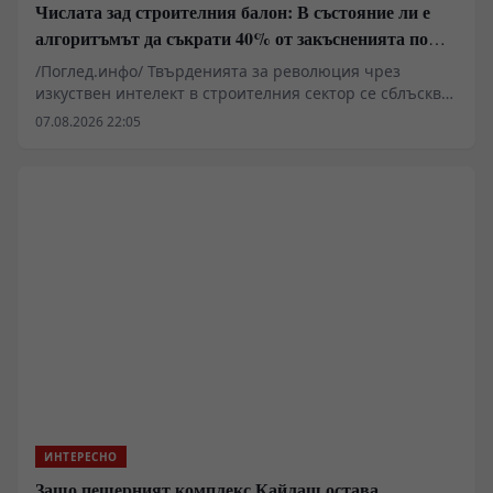
Числата зад строителния балон: В състояние ли е
алгоритъмът да съкрати 40% от закъсненията по
обектите?
/Поглед.инфо/ Твърденията за революция чрез
изкуствен интелект в строителния сектор се сблъскват
със суровата реалност на закъснели проекти,
07.08.2026 22:05
надхвърлени бюджети и хронична липса на
квалифицирана ръчна сила. Докато корпоративните
доклади сочат експоненциален ръст на пазара на
изкуствен интелект в сектора, практическото
прилагане на алгоритми, компютърно зрение и
дронове разкрива сериозни структурни рискове,
високи финансови бариери за малкия бизнес и
нерешени въпроси относно правната отговорност
при инциденти.
ИНТЕРЕСНО
Защо пещерният комплекс Кайлаш остава