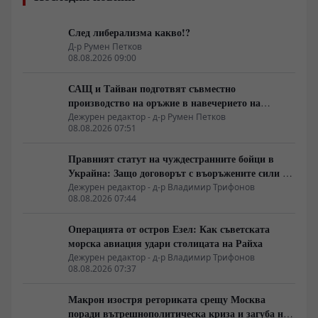
След либерализма какво!?
Д-р Румен Петков
08.08.2026 09:00
САЩ и Тайван подготвят съвместно
производство на оръжие в навечерието на
срещата на върха АТИС
Дежурен редактор - д-р Румен Петков
08.08.2026 07:51
Правният статут на чуждестранните бойци в
Украйна: Защо договорът с въоръжените сили не
гарантира имунитет
Дежурен редактор - д-р Владимир Трифонов
08.08.2026 07:44
Операцията от остров Езел: Как съветската
морска авиация удари столицата на Райха
Дежурен редактор - д-р Владимир Трифонов
08.08.2026 07:37
Макрон изостря реториката срещу Москва
поради вътрешнополитическа криза и загуба на