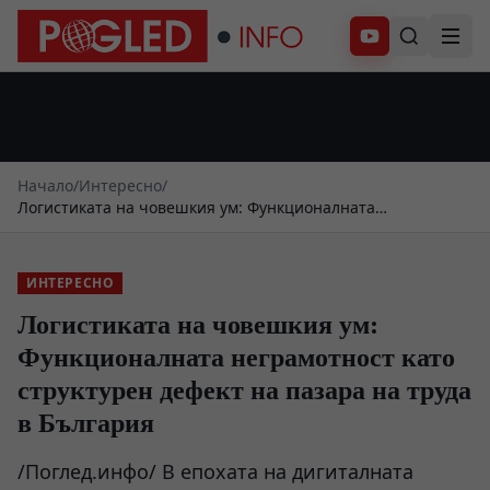
Абонирай се
Начало
/
Интересно
/
Логистиката на човешкия ум: Функционалната
неграмотност като структурен дефект на пазара на труда в
България
ИНТЕРЕСНО
Логистиката на човешкия ум:
Функционалната неграмотност като
структурен дефект на пазара на труда
в България
/Поглед.инфо/ В епохата на дигиталната