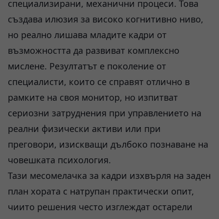
специализирани, механични процеси. Това
създава илюзия за високо когнитивно ниво,
но реално лишава младите кадри от
възможността да развиват комплексно
мислене. Резултатът е поколение от
специалисти, които се справят отлично в
рамките на своя монитор, но изпитват
сериозни затруднения при управлението на
реални физически активи или при
преговори, изискващи дълбоко познаване на
човешката психология.
Тази месомелачка за кадри изхвърля на заден
план хората с натрупан практически опит,
чиито решения често изглеждат остарели