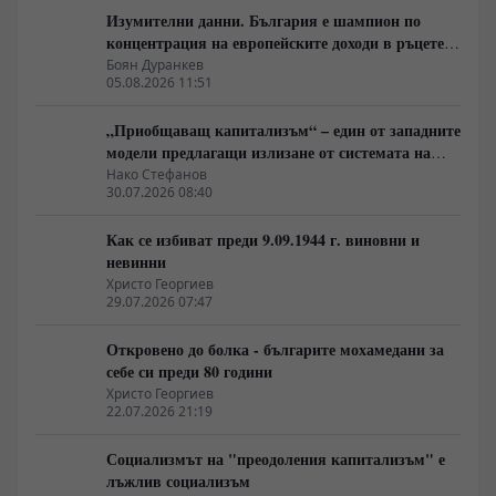
Изумителни данни. България е шампион по
концентрация на европейските доходи в ръцете
на най-богатия 1%, надминава и САЩ
Боян Дуранкев
05.08.2026 11:51
„Приобщаващ капитализъм“ – един от западните
модели предлагащи излизане от системата на
неолиберализма
Нако Стефанов
30.07.2026 08:40
Как се избиват преди 9.09.1944 г. виновни и
невинни
Христо Георгиев
29.07.2026 07:47
Откровено до болка - българите мохамедани за
себе си преди 80 години
Христо Георгиев
22.07.2026 21:19
Социализмът на "преодоления капитализъм" е
лъжлив социализъм