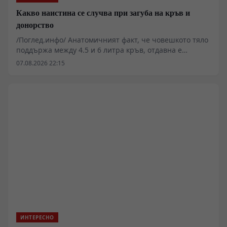
Какво наистина се случва при загуба на кръв и
донорство
/Поглед.инфо/ Анатомичният факт, че човешкото тяло
поддържа между 4.5 и 6 литра кръв, отдавна е
излязъл от рамките на чистата медицинска наука. Във
07.08.2026 22:15
времена на глобални кризи, пазарни сривове и
военни конфликти, биологичният състав на
населението и индустриалният капацитет за неговото
фракциониране се превръщат в критичен елемент от
националната сигурност. Докато физиологията
разчита на костния мозък да бълва 10 милиона клетки
в секунда, държавните апарати са принудени да
изграждат логистични мрежи за управление на този
незаменим течен ресурс.
ИНТЕРЕСНО