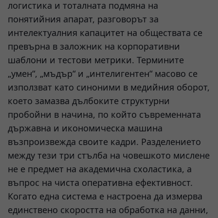
логистика и тоталната подмяна на
понятийния апарат, разговорът за
интелектуалния капацитет на обществата се
превърна в заложник на корпоративни
шаблони и тестови метрики. Термините
„умен“, „мъдър“ и „интелигентен“ масово се
използват като синоними в медийния оборот,
което замазва дълбоките структурни
пробойни в начина, по който съвременната
държавна и икономическа машина
възпроизвежда своите кадри. Разделението
между тези три стълба на човешкото мислене
не е предмет на академична схоластика, а
въпрос на чиста оперативна ефективност.
Когато една система е настроена да измерва
единствено скоростта на обработка на данни,