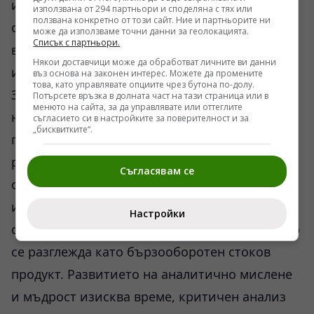
интелигентност, често са пропускали
използвана от 294 партньори и споделяна с тях или
ползвана конкретно от този сайт. Ние и партньорите ни
социални и политически трусове, които
може да използваме точни данни за геолокацията.
Списък с партньори.
впоследствие са разрушавали самата
Някои доставчици може да обработват личните ви данни
икономическа база.
въз основа на законен интерес. Можете да промените
това, като управлявате опциите чрез бутона по-долу.
За да се излезе от капана на функционалната
Потърсете връзка в долната част на тази страница или в
менюто на сайта, за да управлявате или оттеглите
неграмотност, която често се крие зад
съгласието си в настройките за поверителност и за
„бисквитките“.
паравана на дипломите, е необходима
радикална промяна в подхода към
Съгласявам се
образованието и подбора на кадри. Това
изглежда логично, но изисква отказ от
Настройки
сегашния пазарен модел, при който знанието
се разглежда като бързооборотен стоков
продукт. Развитието на аналитично мислене
и мъдрост изисква време, критичен анализ