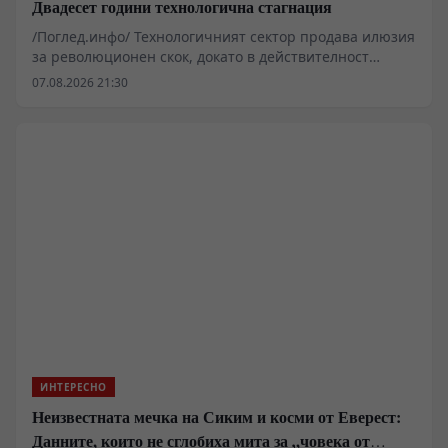
Двадесет години технологична стагнация
/Поглед.инфо/ Технологичният сектор продава илюзия
за революционен скок, докато в действителност
индустрията се върти в омагьосан кръг от козметични
07.08.2026 21:30
подобрения. Анализът на нерешените технически
казуси разкрива дълбока системна криза в
иновационния модел. Вместо фундаментални пробиви
във физиката на материалите и мрежовата
архитектура, потребителите получават софтуерни
палиативи и агресивна монетизация. Тази стагнация
не е случайна – тя е пряк резултат от икономическата
логика на съвременния корпоративен капитализъм,
който предпочита бързата печалба пред кап
капиталоемките фундаментални разработки.
ИНТЕРЕСНО
Неизвестната мечка на Сиким и косми от Еверест:
Данните, които не сглобиха мита за „човека от