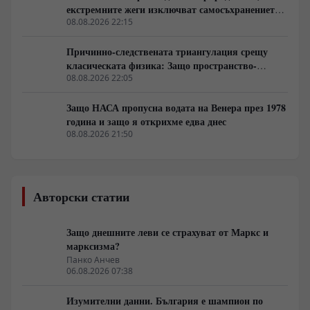
екстремните жеги изключват самосъхранението
на фауната
08.08.2026 22:15
Причинно-следствената триангулация срещу
класическата физика: Защо пространство-
времето се свива до две измерения
08.08.2026 22:05
Защо НАСА пропусна водата на Венера през 1978
година и защо я открихме едва днес
08.08.2026 21:50
Авторски статии
Защо днешните леви се страхуват от Маркс и
марксизма?
Панко Анчев
06.08.2026 07:38
Изумителни данни. България е шампион по