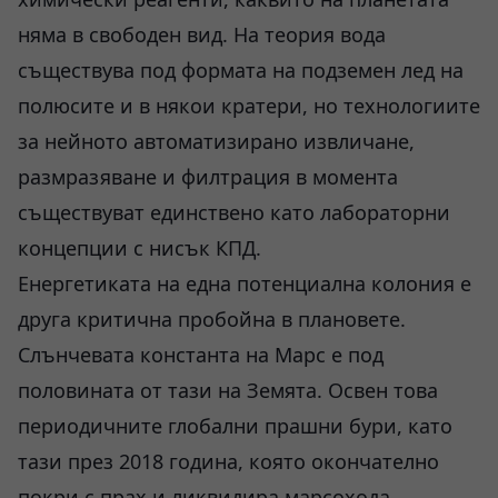
няма в свободен вид. На теория вода
съществува под формата на подземен лед на
полюсите и в някои кратери, но технологиите
за нейното автоматизирано извличане,
размразяване и филтрация в момента
съществуват единствено като лабораторни
концепции с нисък КПД.
Енергетиката на една потенциална колония е
друга критична пробойна в плановете.
Слънчевата константа на Марс е под
половината от тази на Земята. Освен това
периодичните глобални прашни бури, като
тази през 2018 година, която окончателно
покри с прах и ликвидира марсохода