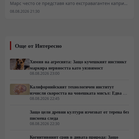
Марс често се представя като екстравагантен каприз
на милиардери, докато Луната остава подценяван
08.08.2026 21:30
съсед. Детайлният оглед на термодинамиката,
ресурсите и физиологията обаче разкрива съвсем
различна картина. Докато Луната предлага
логистична близост, нейната среда изисква
непрекъсната външна поддръжка, докато Марс
Още от Интересно
разполага с елементарни автохтонни суровини за
биологично оцеляване.
Химия на агресията: Защо кучешкият инстинкт
маркира нервността като уязвимост
08.08.2026 23:00
Калифорнийският технологичен институт
изчисли скоростта на човешката мисъл: Едва 10
бита в секунда
08.08.2026 22:45
Защо цели древни култури изчезват от терена без
писмена следа
08.08.2026 22:30
Когнитивният срив в дивата природа: Защо