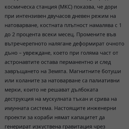
космическа станция (МКС) показва, че дори
при интензивен двучасов дневен режим на
натоварване, костната плътност намалява с 1
до 2 процента всеки месец. Промените във
вътречерепното налягане деформират очното
дъно – увреждане, което при голяма част от
астронавтите остава перманентно и след
завръщането на Земята. Магнитните ботуши
или коланите за натоварване са палиативни
мерки, които не решават дълбоката
деструкция на мускулната тъкан и срива на
имунната система. Настоящите инженерни
проекти за кораби нямат капацитет да
генерират изкуствена гравитация чрез