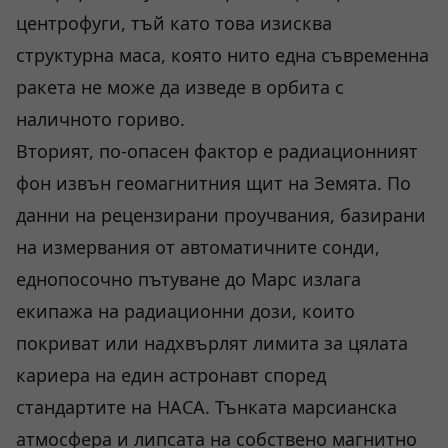
центрофуги, тъй като това изисква
структурна маса, която нито една съвременна
ракета не може да изведе в орбита с
наличното гориво.
Вторият, по-опасен фактор е радиационният
фон извън геомагнитния щит на Земята. По
данни на рецензирани проучвания, базирани
на измервания от автоматичните сонди,
еднопосочно пътуване до Марс излага
екипажа на радиационни дози, които
покриват или надхвърлят лимита за цялата
кариера на един астронавт според
стандартите на НАСА. Тънката марсианска
атмосфера и липсата на собствено магнитно