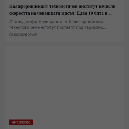
Калифорнийският технологичен институт изчисли
скоростта на човешката мисъл: Едва 10 бита в
секунда
/Поглед.инфо/ Нови данни от Калифорнийския
технологичен институт поставят под сериозно
съмнение фундаментални митове за капацитета на
08.08.2026 22:45
човешкия мозък. Докато сензорният ни апарат
събира сурова информация със скорост от близо
трилион бита в секунда, осъзнатият мисловен процес
се свива до едва десет бита. Този колосален дисбаланс
повдига въпроси около еволюционната архитектура
на централната нервна система и поставя под пряка
биологична преграда амбициите за ултрабързи
интерфейси между мозъка и компютърните мрежи.
ИНТЕРЕСНО