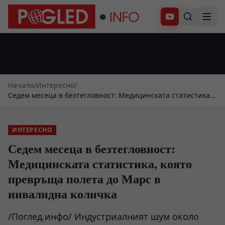
Абонирай се
Начало
/
Интересно
/
Седем месеца в безтегловност: Медицинската статистика,
която превръща полета до Марс в инвалидна количка
ИНТЕРЕСНО
Седем месеца в безтегловност:
Медицинската статистика, която
превръща полета до Марс в
инвалидна количка
/Поглед.инфо/ Индустриалният шум около