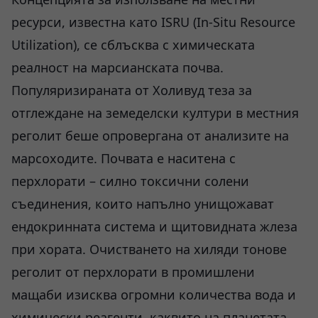
ресурси, известна като ISRU (In-Situ Resource
Utilization), се сблъсква с химическата
реалност на марсианската почва.
Популяризираната от Холивуд теза за
отглеждане на земеделски култури в местния
реголит беше опровергана от анализите на
марсоходите. Почвата е наситена с
перхлорати – силно токсични солени
съединения, които напълно унищожават
ендокринната система и щитовидната жлеза
при хората. Очистването на хиляди тонове
реголит от перхлорати в промишлени
мащаби изисква огромни количества вода и
химически реагенти, каквито на планетата