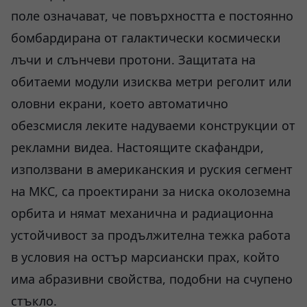
поле означават, че повърхността е постоянно
бомбардирана от галактически космически
лъчи и слънчеви протони. Защитата на
обитаеми модули изисква метри реголит или
оловни екрани, което автоматично
обезсмисля леките надуваеми конструкции от
рекламни видеа. Настоящите скафандри,
използвани в американския и руския сегмент
на МКС, са проектирани за ниска околоземна
орбита и нямат механична и радиационна
устойчивост за продължителна тежка работа
в условия на остър марсиански прах, който
има абразивни свойства, подобни на счупено
стъкло.