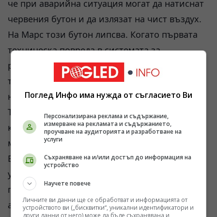
че при аварийна ситуация могат да натиснат
червения бутон и да излязат на чист въздух.
На Марс този бутон липсва. Когато първата
техническа повреда в системата за
регенерация на въздуха съвпадне с
тримесечна прашна буря, психологическото
Поглед Инфо има нужда от съгласието Ви
напрежение ще премине в открит конфликт.
Това е логика, която не може да бъде
Персонализирана реклама и съдържание,
измерване на рекламата и съдържанието,
коригирана с нов софтуерен ъпдейт или по-
проучване на аудиторията и разработване на
услуги
мощна ракета.
Въпреки че ракетите за многократна
Съхраняване на и/или достъп до информация на
устройство
употреба намалиха цената за извеждане на
Научете повече
полезен товар в ниска околоземна орбита,
Личните ви данни ще се обработват и информацията от
апаратът „Пърсивърънс“ успя да произведе
устройството ви („бисквитки“, уникални идентификатори и
други данни от него) може да бъде съхранявана и