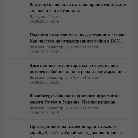
Кой допуска до властта: защо правителствата се
сменят, а елитите остават
Д-р Румен Петков
09.08.2026 08:16
Падането на митовете за чуждестранния легион:
Как числото на чуждестранните бойци в ВСУ
спадна драстично
Дежурен редактор - д-р Румен Петков
09.08.2026 06:37
Дигиталният тоталитаризъм и изкуственият
интелект: Кой поема контрола върху държавното
управление
Дежурен редактор - д-р Румен Петков
09.08.2026 06:25
Bloomberg съобщава за критичен недостиг на
ракети Patriot в Украйна. Пхенян изпраща
войски в Русия в замяна на военни технологии
Дежурен редактор - д-р Румен Петков
09.08.2026 06:15
Прехвърлянето на изъзения край Стокхолм
кораб „Кафа“ на Украйна създава нов правен