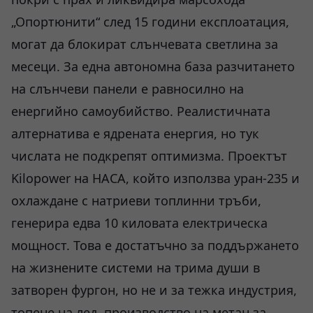
„Опортюнити“ след 15 години експлоатация,
могат да блокират слънчевата светлина за
месеци. За една автономна база разчитането
на слънчеви панели е равносилно на
енергийно самоубийство. Реалистичната
алтернатива е ядрената енергия, но тук
числата не подкрепят оптимизма. Проектът
Kilopower на НАСА, който използва уран-235 и
охлаждане с натриеви топлинни тръби,
генерира едва 10 киловата електрическа
мощност. Това е достатъчно за поддържането
на жизнените системи на трима души в
затворен фургон, но не и за тежка индустрия,
топене на лед, производство на метан за