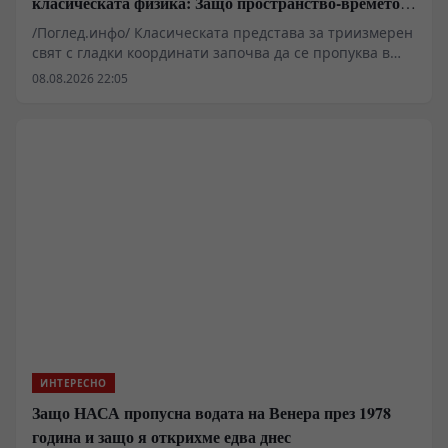
класическата физика: Защо пространство-времето
се свива до две измерения
/Поглед.инфо/ Класическата представа за триизмерен
свят с гладки координати започва да се пропуква в
момента, в който измервателните уреди слязат под
08.08.2026 22:05
прага на Планковата дължина. Изследванията в
областта на причинно-следствената динамична
триангулация и некомутативната геометрия показват,
че физическото пространство при изключително
високи енергии губи своята непрекъснатост и
придобива дробни фрактални свойства. Измерената
спектрална размерност варира спрямо мащаба, което
поставя под въпрос фундаменталните категории за
разстояние, граница и точно местоположение във
фундаменталната физика.
ИНТЕРЕСНО
Защо НАСА пропусна водата на Венера през 1978
година и защо я открихме едва днес