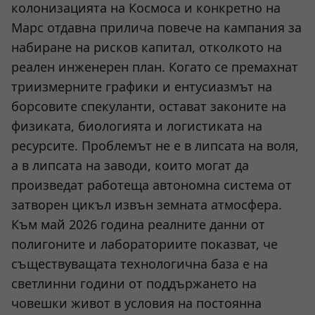
колонизацията на Космоса и конкретно на
Марс отдавна прилича повече на кампания за
набиране на рисков капитал, отколкото на
реален инженерен план. Когато се премахнат
триизмерните графики и ентусиазмът на
борсовите спекуланти, остават законите на
физиката, биологията и логистиката на
ресурсите. Проблемът не е в липсата на воля,
а в липсата на заводи, които могат да
произведат работеща автономна система от
затворен цикъл извън земната атмосфера.
Към май 2026 година реалните данни от
полигоните и лабораториите показват, че
съществуващата технологична база е на
светлинни години от поддържането на
човешки живот в условия на постоянна