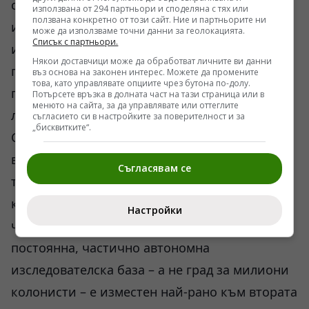
символично количество кислород чрез
използвана от 294 партньори и споделяна с тях или
ползвана конкретно от този сайт. Ние и партньорите ни
инструмента MOXIE, това са просто
може да използваме точни данни за геолокацията.
Списък с партньори.
изолирани технологични демонстрации. Те
Някои доставчици може да обработват личните ви данни
показват, че физиката позволява подобни
въз основа на законен интерес. Можете да промените
това, като управлявате опциите чрез бутона по-долу.
процеси, но не доказват икономическата и
Потърсете връзка в долната част на тази страница или в
менюто на сайта, за да управлявате или оттеглите
логистична устойчивост на една колония.
съгласието си в настройките за поверителност и за
„бисквитките“.
Сериозната научна общност в лицето на
водещи изследователи от Масачузетския
Съгласявам се
технологичен институт (MIT) и Европейската
космическа агенция (ESA) отлично разбира,
Настройки
че реалният хоризонт за създаване на
постоянна, частично автономна
изследователска база – а не град за милиони
колонисти – е изместен най-рано към втората