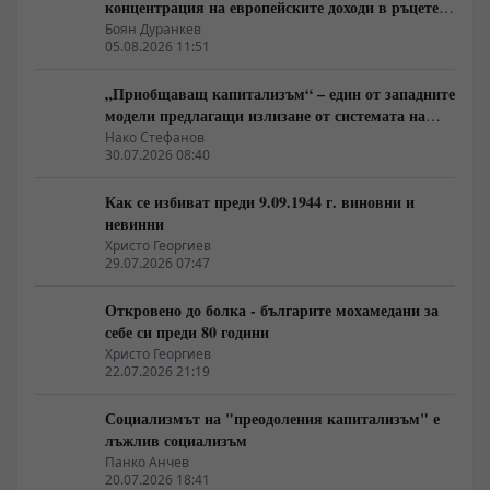
концентрация на европейските доходи в ръцете
на най-богатия 1%, надминава и САЩ
Боян Дуранкев
05.08.2026 11:51
„Приобщаващ капитализъм“ – един от западните
модели предлагащи излизане от системата на
неолиберализма
Нако Стефанов
30.07.2026 08:40
Как се избиват преди 9.09.1944 г. виновни и
невинни
Христо Георгиев
29.07.2026 07:47
Откровено до болка - българите мохамедани за
себе си преди 80 години
Христо Георгиев
22.07.2026 21:19
Социализмът на "преодоления капитализъм" е
лъжлив социализъм
Панко Анчев
20.07.2026 18:41