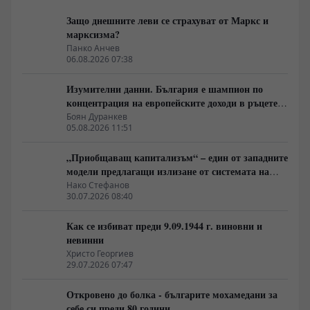
Защо днешните леви се страхуват от Маркс и
марксизма?
Панко Анчев
06.08.2026 07:38
Изумителни данни. България е шампион по
концентрация на европейските доходи в ръцете
на най-богатия 1%, надминава и САЩ
Боян Дуранкев
05.08.2026 11:51
„Приобщаващ капитализъм“ – един от западните
модели предлагащи излизане от системата на
неолиберализма
Нако Стефанов
30.07.2026 08:40
Как се избиват преди 9.09.1944 г. виновни и
невинни
Христо Георгиев
29.07.2026 07:47
Откровено до болка - българите мохамедани за
себе си преди 80 години