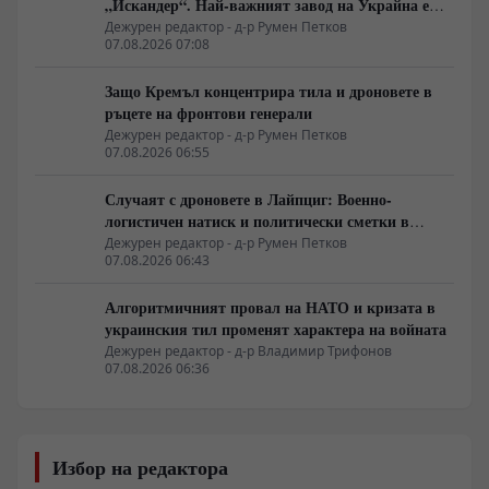
„Искандер“. Най-важният завод на Украйна е
унищожен. Евакуират ли линейки „западни
Дежурен редактор - д-р Румен Петков
07.08.2026 07:08
специалисти“?
Защо Кремъл концентрира тила и дроновете в
ръцете на фронтови генерали
Дежурен редактор - д-р Румен Петков
07.08.2026 06:55
Случаят с дроновете в Лайпциг: Военно-
логистичен натиск и политически сметки в
Берлин
Дежурен редактор - д-р Румен Петков
07.08.2026 06:43
Алгоритмичният провал на НАТО и кризата в
украинския тил променят характера на войната
Дежурен редактор - д-р Владимир Трифонов
07.08.2026 06:36
Избор на редактора