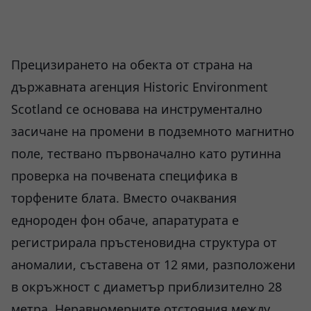
Прецизирането на обекта от страна на
държавната агенция Historic Environment
Scotland се основава на инструментално
засичане на промени в подземното магнитно
поле, тествано първоначално като рутинна
проверка на почвената специфика в
торфените блата. Вместо очаквания
еднороден фон обаче, апаратурата е
регистрирала пръстеновидна структура от
аномалии, съставена от 12 ями, разположени
в окръжност с диаметър приблизително 28
метра. Неравномерните отстояния между