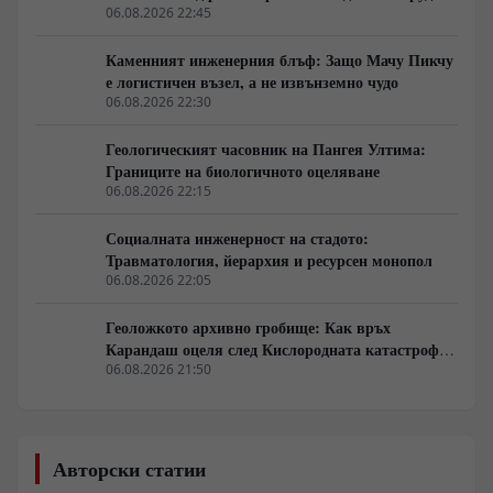
06.08.2026 22:45
Каменният инженерния блъф: Защо Мачу Пикчу
е логистичен възел, а не извънземно чудо
06.08.2026 22:30
Геологическият часовник на Пангея Ултима:
Границите на биологичното оцеляване
06.08.2026 22:15
Социалната инженерност на стадото:
Травматология, йерархия и ресурсен монопол
06.08.2026 22:05
Геоложкото архивно гробище: Как връх
Карандаш оцеля след Кислородната катастрофа
без органична матрица
06.08.2026 21:50
Авторски статии