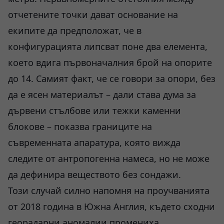
отчетените точки дават основание на
екипите да предположат, че в
конфигурацията липсват поне два елемента,
което вдига първоначалния брой на опорите
до 14. Самият факт, че се говори за опори, без
да е ясен материалът – дали става дума за
дървени стълбове или тежки каменни
блокове – показва границите на
съвременната апаратура, която вижда
следите от антропогенна намеса, но не може
да дефинира веществото без сондажи.
Този случай силно напомня на проучванията
от 2018 година в Южна Англия, където сходни
георадарни аномалии промениха