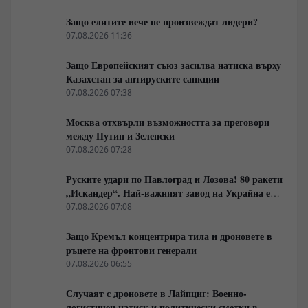
Защо елитите вече не произвеждат лидери?
07.08.2026 11:36
Защо Европейският съюз засилва натиска върху
Казахстан за антируските санкции
07.08.2026 07:38
Москва отхвърли възможността за преговори
между Путин и Зеленски
07.08.2026 07:28
Руските удари по Павлоград и Лозова! 80 ракети
„Искандер“. Най-важният завод на Украйна е
унищожен. Евакуират ли линейки „западни
07.08.2026 07:08
специалисти“?
Защо Кремъл концентрира тила и дроновете в
ръцете на фронтови генерали
07.08.2026 06:55
Случаят с дроновете в Лайпциг: Военно-
логистичен натиск и политически сметки в