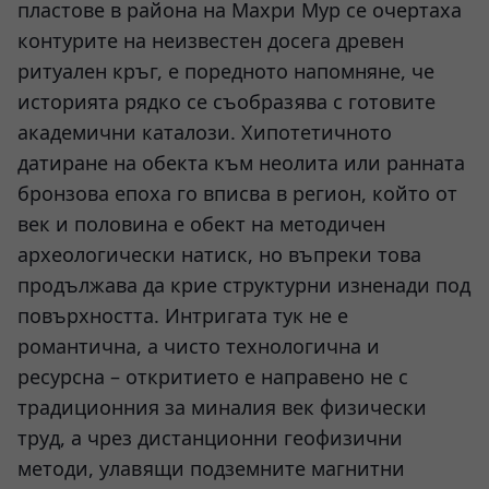
пластове в района на Махри Мур се очертаха
контурите на неизвестен досега древен
ритуален кръг, е поредното напомняне, че
историята рядко се съобразява с готовите
академични каталози. Хипотетичното
датиране на обекта към неолита или ранната
бронзова епоха го вписва в регион, който от
век и половина е обект на методичен
археологически натиск, но въпреки това
продължава да крие структурни изненади под
повърхността. Интригата тук не е
романтична, а чисто технологична и
ресурсна – откритието е направено не с
традиционния за миналия век физически
труд, а чрез дистанционни геофизични
методи, улавящи подземните магнитни