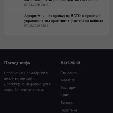
Берлин
07.08.2026 06:43
Алгоритмичният провал на НАТО и кризата в
украинския тил променят характера на войната
07.08.2026 06:36
Категории
Поглед.инфо
Авторски
Независим новинарски и
аналитичен сайт.
Анализи
Достоверна информация и
България
задълбочени анализи.
Свят
Бизнес
Политика