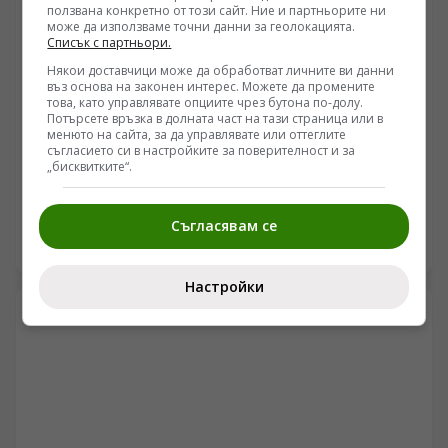
ползвана конкретно от този сайт. Ние и партньорите ни
може да използваме точни данни за геолокацията.
Списък с партньори.
Някои доставчици може да обработват личните ви данни
въз основа на законен интерес. Можете да промените
това, като управлявате опциите чрез бутона по-долу.
Потърсете връзка в долната част на тази страница или в
ИНТЕРЕСНО
менюто на сайта, за да управлявате или оттеглите
Каменният инженерния блъф: Защо Мачу Пикчу е
съгласието си в настройките за поверителност и за
„бисквитките“.
логистичен възел, а не извънземно чудо
/Поглед.инфо/ Мачу Пикчу не е построен от богове,
нито от извънземни посветени. Този гранитeн
Съгласявам се
комплекс, кацнал на 2430 метра надморска височина
06.08.2026 22:30
между върховете Уайна Пикчу и Мачу Пикчу,
представлява колосален триумф на теренното
Настройки
инженерство над перуанската сеизмична реалност.
Докато телевизионните формати продължават да
захранват публиката с митове за жреци,
астрономически календари и мистериозни
изчезвания, теренните данни разкриват нещо далеч
по-прозаично и същевременно брутално: сурова
борба с тропическите порои, свлачищата и
тектоничните разломи. Анализът на подземните