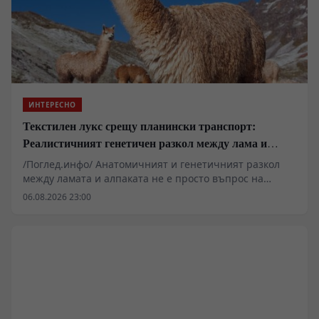
ИНТЕРЕСНО
Текстилен лукс срещу планински транспорт:
Реалистичният генетичен разкол между лама и
алпака
/Поглед.инфо/ Анатомичният и генетичният разкол
между ламата и алпаката не е просто въпрос на
форма на ушите или качество на влакното, а
06.08.2026 23:00
логистична матрица, върху която е изградена цялата
преколумбова икономика. Докато палеонтологичните
данни за миграцията на предците им от Северна
Америка разкриват дълбока еволюционна стратегия,
съвременните изследвания на дНК съпоставят
гуанако и викуня в една сложна мрежа от
одомашняване. Разбирането на тези два вида изисква
премахване на романтичния пренебрежителен тон и