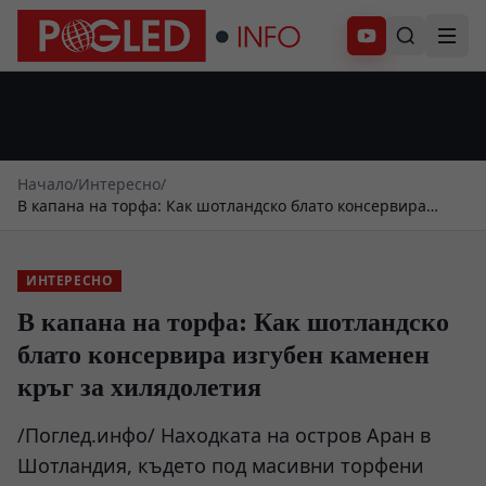
Абонирай се
Начало
/
Интересно
/
В капана на торфа: Как шотландско блато консервира
изгубен каменен кръг за хилядолетия
ИНТЕРЕСНО
В капана на торфа: Как шотландско
блато консервира изгубен каменен
кръг за хилядолетия
/Поглед.инфо/ Находката на остров Аран в
Шотландия, където под масивни торфени