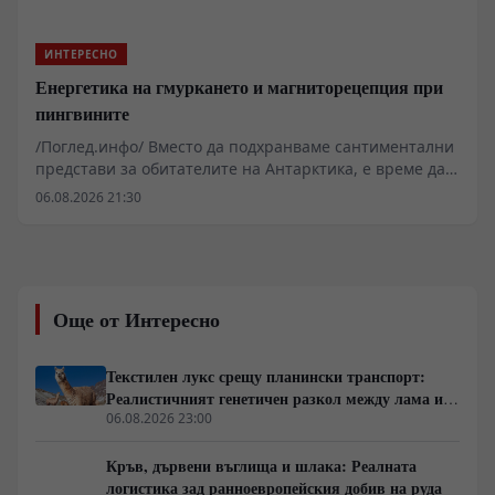
пространство в токсична среда.
ИНТЕРЕСНО
Енергетика на гмуркането и магниторецепция при
пингвините
/Поглед.инфо/ Вместо да подхранваме сантиментални
представи за обитателите на Антарктика, е време да
погледнем на семейство Spheniscidae през суровата
06.08.2026 21:30
биофизика. Пингвините не са пухкави фигуранти в
детски книжки, а агресивно оптимизирани
биологични двигатели, проектирани да оцеляват в
среда, където грешка от няколко калории или половин
градус телесна температура означава бърза смърт.
Още от Интересно
От екваториалните базалти на Галапагос до
замръзналия шелф на росата, тези птици управляват
сложни хидродинамични, осморегулаторни и
Текстилен лукс срещу планински транспорт:
термодинамични системи, които академичната
Реалистичният генетичен разкол между лама и
литература от години документира с клинична
алпака
06.08.2026 23:00
прецизност.
Кръв, дървени въглища и шлака: Реалната
логистика зад ранноевропейския добив на руда