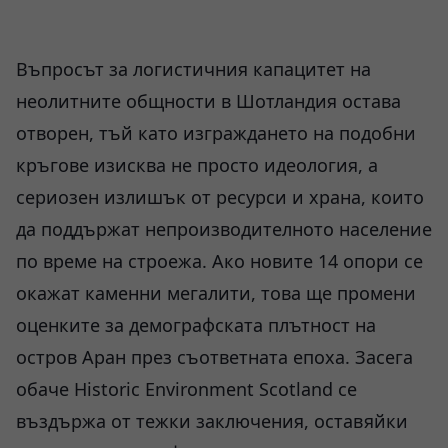
Въпросът за логистичния капацитет на
неолитните общности в Шотландия остава
отворен, тъй като изграждането на подобни
кръгове изисква не просто идеология, а
сериозен излишък от ресурси и храна, които
да поддържат непроизводителното население
по време на строежа. Ако новите 14 опори се
окажат каменни мегалити, това ще промени
оценките за демографската плътност на
остров Аран през съответната епоха. Засега
обаче Historic Environment Scotland се
въздържа от тежки заключения, оставяйки