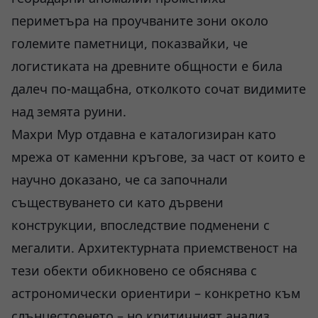
периметъра на проучваните зони около
големите паметници, показвайки, че
логистиката на древните общности е била
далеч по-мащабна, отколкото сочат видимите
над земята руини.
Махри Мур отдавна е каталогизиран като
мрежа от каменни кръгове, за част от които е
научно доказано, че са започнали
съществуването си като дървени
конструкции, впоследствие подменени с
мегалити. Архитектурната приемственост на
тези обекти обикновено се обяснява с
астрономически ориентири – конкретно към
слънцестоенето – но критичният анализ