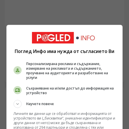
вглеждане в конкретните ресурси, тонаж на
пренасяните товари и екологични лимити на сухото
високопланинско плато Алтиплано.
ИНТЕРЕСНО
Кръв, дървени въглища и шлака: Реалната
Поглед Инфо има нужда от съгласието Ви
логистика зад ранноевропейския добив на руда
/Поглед.инфо/ Всички обичат да разсъждават за
Персонализирана реклама и съдържание,
рицарски кодекси, династични бракове и велики
измерване на рекламата и съдържанието,
проучване на аудиторията и разработване на
географски открития, но икономическата реалност на
06.08.2026 22:45
услуги
Средновековието се копаеше на няколко метра под
земята. Буквално. Европа не израсна от романтични
Съхраняване на и/или достъп до информация на
легенди, а от сурова руда, влажни шахти и варварска
устройство
за днешните стандарти логистика. Преди навлизането
на мащабните водни помпи и хоризонталните
Научете повече
галерии през петнадесети век, добивът на желязо,
Личните ви данни ще се обработват и информацията от
сребро и калай беше заклещен в интелектуална мъгла
устройството ви („бисквитки“, уникални идентификатори и
от физически ограничения, плитки изкопи и
други данни от него) може да бъде съхранявана и
перманентна липса на кислород.
използвана от 294 партньори и споделяна с тях или