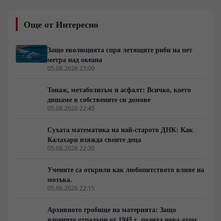
национален паметник Папаханаумокуакеа бързо
генерира медиен шум. Лабораторният и архивният
Още от Интересно
анализ обаче сочат класически термичен шок при
охлаждане на вулканичен поток, модифициран от
желязо-манганови утаечни кори. Докато медиите
Защо еволюцията спря летящите риби на пет
търсят изчезнали цивилизации, реалният проблем се
метра над океана
крие в логистиката и факта, че над деветдесет
05.08.2026 23:00
процента от океанското дъно остава
некартографирано.
Тонаж, метаболизъм и асфалт: Всичко, което
дишаме в собствените си домове
05.08.2026 22:45
Сухата математика на най-старото ДНК: Как
Калахари изяжда своите деца
05.08.2026 22:30
Учените са открили как любопитството влияе на
мозъка.
05.08.2026 22:15
Архивното гробище на материята: Защо
ядрените отпадъци от 1945 г. родиха нова атомна