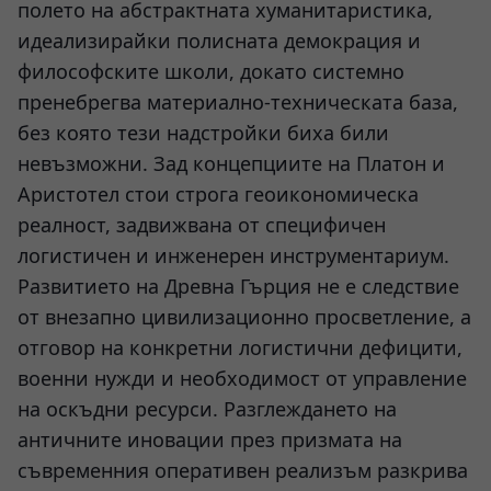
полето на абстрактната хуманитаристика,
идеализирайки полисната демокрация и
философските школи, докато системно
пренебрегва материално-техническата база,
без която тези надстройки биха били
невъзможни. Зад концепциите на Платон и
Аристотел стои строга геоикономическа
реалност, задвижвана от специфичен
логистичен и инженерен инструментариум.
Развитието на Древна Гърция не е следствие
от внезапно цивилизационно просветление, а
отговор на конкретни логистични дефицити,
военни нужди и необходимост от управление
на оскъдни ресурси. Разглеждането на
античните иновации през призмата на
съвременния оперативен реализъм разкрива