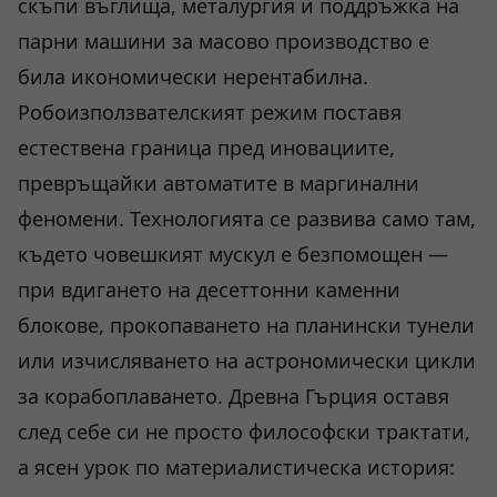
скъпи въглища, металургия и поддръжка на
парни машини за масово производство е
била икономически нерентабилна.
Робоизползвателският режим поставя
естествена граница пред иновациите,
превръщайки автоматите в маргинални
феномени. Технологията се развива само там,
където човешкият мускул е безпомощен —
при вдигането на десеттонни каменни
блокове, прокопаването на планински тунели
или изчисляването на астрономически цикли
за корабоплаването. Древна Гърция оставя
след себе си не просто философски трактати,
а ясен урок по материалистическа история: