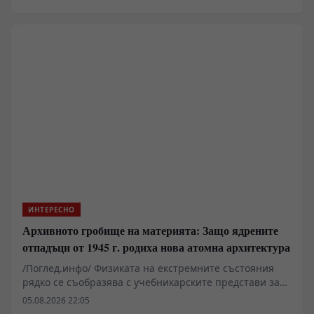
невробиологичните механизми на любопитството
чрез функционален магнитен резонанс. Данните от 32
субекта показват специфична консумация на кислород
в окципитотемпоралната, предната цингуларна и
вентромедиалната префронтална кора, когато
мозъкът се сблъска с информационен дефицит.
Резултатите очертават биологичната граница между
чистото оцеляване и прагматичното търсене на
знания.
ИНТЕРЕСНО
Архивното гробище на материята: Защо ядрените
отпадъци от 1945 г. родиха нова атомна архитектура
/Поглед.инфо/ Физиката на екстремните състояния
рядко се съобразява с учебникарските представи за
стабилност. Когато на 6 август 1945 г. плутониево-
05.08.2026 22:05
урановият заряд на "Little Boy" детонира над