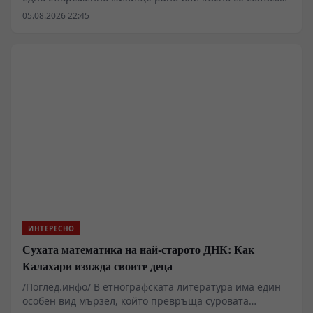
с фундаментален физически капан: прахът не е
05.08.2026 22:45
просто отпадък, а постоянен, динамичен аерозолен
поток. Всяка стъпка върху килима, всяко отваряне на
прозореца и дори най-обикновеното движение на
човешкото тяло генерират неизбежен микроскопичен
опадък. В тази подробна дисекция разглеждаме
суровите факти, измервания и материален произход
на битовия прах — от микроскопичните износвания
на автомобилните гуми до епидермалните загуби и
микрофибрите.
ИНТЕРЕСНО
Сухата математика на най-старото ДНК: Как
Калахари изяжда своите деца
/Поглед.инфо/ В етнографската литература има един
особен вид мързел, който превръща суровата