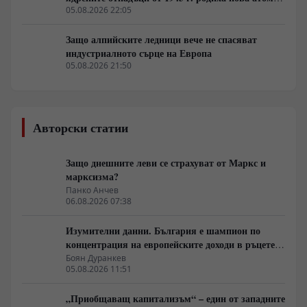
архитектура
05.08.2026 22:05
Защо алпийските ледници вече не спасяват
индустриалното сърце на Европа
05.08.2026 21:50
Авторски статии
Защо днешните леви се страхуват от Маркс и
марксизма?
Панко Анчев
06.08.2026 07:38
Изумителни данни. България е шампион по
концентрация на европейските доходи в ръцете
на най-богатия 1%, надминава и САЩ
Боян Дуранкев
05.08.2026 11:51
„Приобщаващ капитализъм“ – един от западните