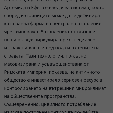
Артемида в Ефес се внедрява система, която
според източниците може да се дефинира
като ранна форма на централно отопление
чрез хипокауст. Затопленият от външни
пещи въздух циркулира през специално
изградени канали под пода и в стените на
сградата. Тази технология, по-късно
масовизирана и усъвършенствана от
Римската империя, показва, че античното
общество е инвестирало сериозен ресурс в
контролирането на вътрешния микроклимат
на обществените пространства.
Същевременно, цивилното потребление
изисква постоянен контрол върху дебита.