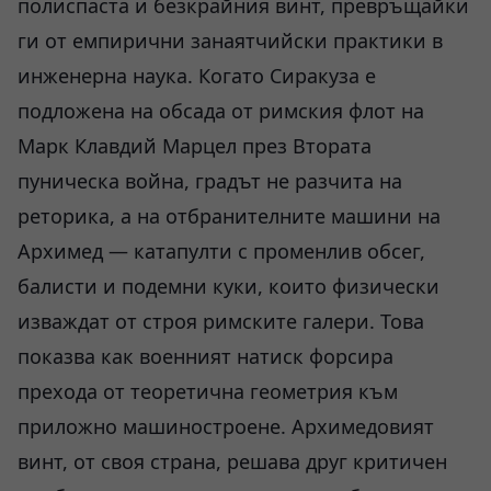
полиспаста и безкрайния винт, превръщайки
ги от емпирични занаятчийски практики в
инженерна наука. Когато Сиракуза е
подложена на обсада от римския флот на
Марк Клавдий Марцел през Втората
пуническа война, градът не разчита на
реторика, а на отбранителните машини на
Архимед — катапулти с променлив обсег,
балисти и подемни куки, които физически
изваждат от строя римските галери. Това
показва как военният натиск форсира
прехода от теоретична геометрия към
приложно машиностроене. Архимедовият
винт, от своя страна, решава друг критичен