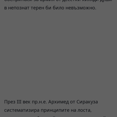
в непознат терен би било невъзможно.
През III век пр.н.е. Архимед от Сиракуза
систематизира принципите на лоста,