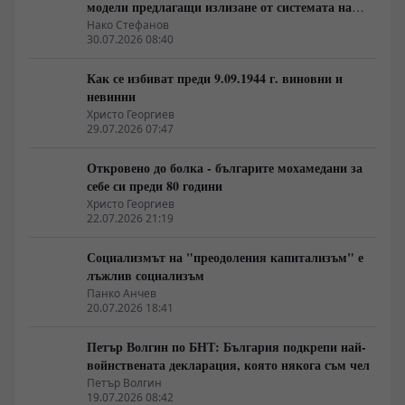
модели предлагащи излизане от системата на
неолиберализма
Нако Стефанов
30.07.2026 08:40
Как се избиват преди 9.09.1944 г. виновни и
невинни
Христо Георгиев
29.07.2026 07:47
Откровено до болка - българите мохамедани за
себе си преди 80 години
Христо Георгиев
22.07.2026 21:19
Социализмът на "преодоления капитализъм" е
лъжлив социализъм
Панко Анчев
20.07.2026 18:41
Петър Волгин по БНТ: България подкрепи най-
войнствената декларация, която някога съм чел
Петър Волгин
19.07.2026 08:42