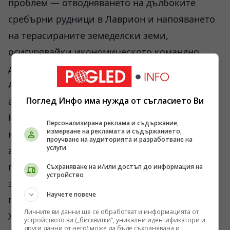
проблем — отводняването на дълбоките
сребърни рудници в Лаврион и напояването
на терасираните земеделски земи,
осигурявайки икономическото командно
дишане на Атическата държава.
Автоматизация и технологичен предел на
античния свят
Поглед Инфо има нужда от съгласието Ви
Най-сериозното противоречие в историята
Персонализирана реклама и съдържание,
измерване на рекламата и съдържанието,
на античните технологии се крие в т.нар.
проучване на аудиторията и разработване на
услуги
александрийска школа от елинистическия
период. Уреди като първия вендинг автомат
Съхраняване на и/или достъп до информация на
устройство
за светена вода, задвижван от тежестта на
Научете повече
пусната монета, или парния двигател на
Личните ви данни ще се обработват и информацията от
Херон (еолипил), създадени около I век
устройството ви („бисквитки“, уникални идентификатори и
други данни от него) може да бъде съхранявана и