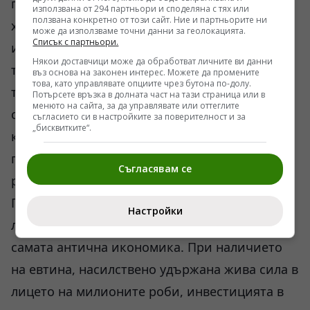
пр.н.е., остават в сферата на атракционите,
използвана от 294 партньори и споделяна с тях или
ползвана конкретно от този сайт. Ние и партньорите ни
храмовите илюзии и играчките. Това
може да използваме точни данни за геолокацията.
Списък с партньори.
изглежда нелогично от съвременна гледна
Някои доставчици може да обработват личните ви данни
точка — гърците са разполагали с
въз основа на законен интерес. Можете да промените
това, като управлявате опциите чрез бутона по-долу.
теоретичните основи на паровата енергия и
Потърсете връзка в долната част на тази страница или в
менюто на сайта, за да управлявате или оттеглите
сложните зъбни предавки, доказателство за
съгласието си в настройките за поверителност и за
„бисквитките“.
което е и механизмът от Антикитера, но не
правят следващата стъпка към индустриална
Съгласявам се
революция.
Причината за този технологичен стоп не е
Настройки
липса на интелигентност, а структурата на
самата антична икономика. При наличието
на евтина, насилствено удържана жива сила в
лицето на милионите роби, инвестицията в