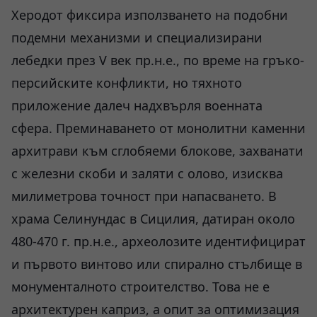
Херодот фиксира използването на подобни
подемни механизми и специализирани
лебедки през V век пр.н.е., по време на гръко-
персийските конфликти, но тяхното
приложение далеч надхвърля военната
сфера. Преминаването от монолитни каменни
архитрави към сглобяеми блокове, захванати
с железни скоби и заляти с олово, изисква
милиметрова точност при напасването. В
храма Селинундас в Сицилия, датиран около
480-470 г. пр.н.е., археолозите идентифицират
и първото винтово или спирално стълбище в
монументалното строителство. Това не е
архитектурен каприз, а опит за оптимизация