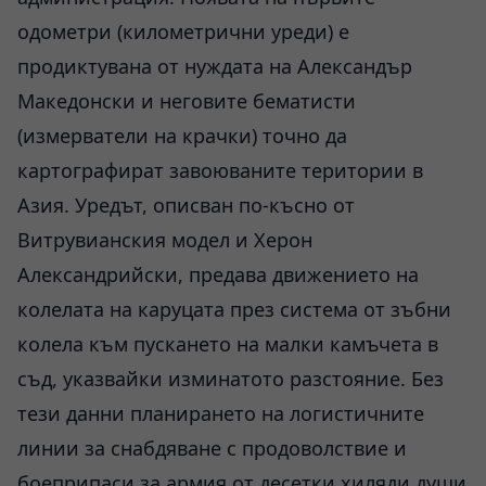
одометри (километрични уреди) е
продиктувана от нуждата на Александър
Македонски и неговите бематисти
(измерватели на крачки) точно да
картографират завоюваните територии в
Азия. Уредът, описван по-късно от
Витрувианския модел и Херон
Александрийски, предава движението на
колелата на каруцата през система от зъбни
колела към пускането на малки камъчета в
съд, указвайки изминатото разстояние. Без
тези данни планирането на логистичните
линии за снабдяване с продоволствие и
боеприпаси за армия от десетки хиляди души