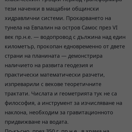
тези наченки в мащабни общински
хидравлични системи. Прокарването на
тунела на Евпалин на остров Самос през VI
век пр.н.е. — водопровод с дължина над един
километър, прокопан едновременно от двете
страни на планината — демонстрира
наличието на развита геодезия и
практически математически разчети,
изпреварили с векове теоретичните
трактати. Числата и геометрията тук не са
философия, а инструмент за изчисляване на
наклона, необходим за гравитационното
придвижване на водата.
По-късно, през 350 г. пр.н.е., в храма на