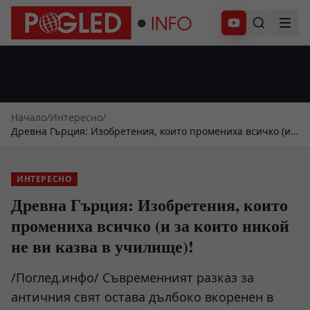
Абонирай се
Начало
/
Интересно
/
Древна Гърция: Изобретения, които промениха всичко (и
за които никой не ви казва в училище)!
ИНТЕРЕСНО
Древна Гърция: Изобретения, които
промениха всичко (и за които никой
не ви казва в училище)!
/Поглед.инфо/ Съвременният разказ за
античния свят остава дълбоко вкоренен в