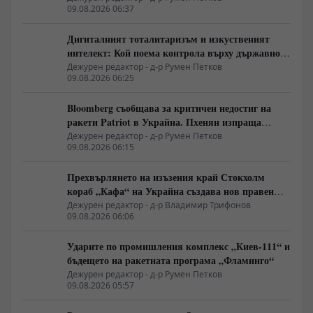
09.08.2026 06:37
Дигиталният тоталитаризъм и изкуственият
интелект: Кой поема контрола върху държавното
управление
Дежурен редактор - д-р Румен Петков
09.08.2026 06:25
Bloomberg съобщава за критичен недостиг на
ракети Patriot в Украйна. Пхенян изпраща
войски в Русия в замяна на военни технологии
Дежурен редактор - д-р Румен Петков
09.08.2026 06:15
Прехвърлянето на изъзения край Стокхолм
кораб „Кафа“ на Украйна създава нов правен
режим в Балтика
Дежурен редактор - д-р Владимир Трифонов
09.08.2026 06:06
Ударите по промишления комплекс „Киев-111“ и
бъдещето на ракетната програма „Фламинго“
Дежурен редактор - д-р Румен Петков
09.08.2026 05:57