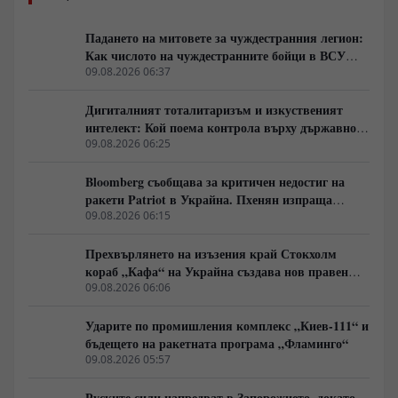
инвестиции в здравеопазването и уменията на 1,5-
милиардното население.
Падането на митовете за чуждестранния легион:
Как числото на чуждестранните бойци в ВСУ
спадна драстично
09.08.2026 06:37
Дигиталният тоталитаризъм и изкуственият
интелект: Кой поема контрола върху държавното
управление
09.08.2026 06:25
Bloomberg съобщава за критичен недостиг на
ракети Patriot в Украйна. Пхенян изпраща
войски в Русия в замяна на военни технологии
09.08.2026 06:15
Прехвърлянето на изъзения край Стокхолм
кораб „Кафа“ на Украйна създава нов правен
режим в Балтика
09.08.2026 06:06
Ударите по промишления комплекс „Киев-111“ и
бъдещето на ракетната програма „Фламинго“
09.08.2026 05:57
Руските сили напредват в Запорожието, докато