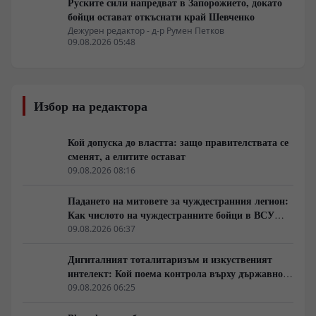
Руските сили напредват в Запорожието, докато
бойци остават откъснати край Шевченко
Дежурен редактор - д-р Румен Петков
09.08.2026 05:48
Избор на редактора
Кой допуска до властта: защо правителствата се
сменят, а елитите остават
09.08.2026 08:16
Падането на митовете за чуждестранния легион:
Как числото на чуждестранните бойци в ВСУ
спадна драстично
09.08.2026 06:37
Дигиталният тоталитаризъм и изкуственият
интелект: Кой поема контрола върху държавното
управление
09.08.2026 06:25