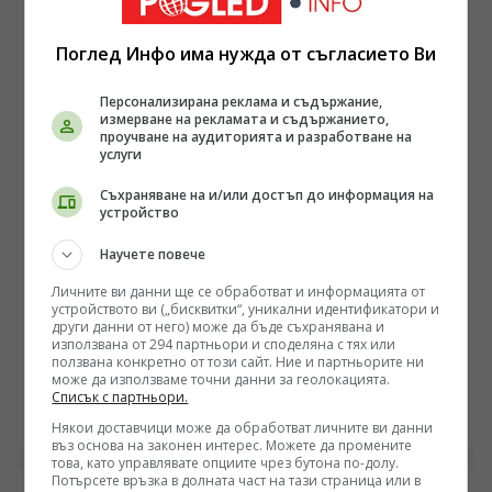
пренасочва ресурси поради сблъсъците в Близкия
изток, украинската инфраструктура остава уязвима за
балистични удари. В същото време се появяват
Поглед Инфо има нужда от съгласието Ви
твърдения за засилено военно-техническо
сътрудничество между Москва и Пхенян, което
Персонализирана реклама и съдържание,
променя баланса на сили на фронта.
измерване на рекламата и съдържанието,
проучване на аудиторията и разработване на
услуги
Съхраняване на и/или достъп до информация на
устройство
Научете повече
ЕВРОПА
Личните ви данни ще се обработват и информацията от
Прехвърлянето на изъзения край Стокхолм кораб
устройството ви („бисквитки“, уникални идентификатори и
други данни от него) може да бъде съхранявана и
„Кафа“ на Украйна създава нов правен режим в
използвана от 294 партньори и споделяна с тях или
Балтика
ползвана конкретно от този сайт. Ние и партньорите ни
/Поглед.инфо/ Решението за конфискация на
може да използваме точни данни за геолокацията.
сухотоварния кораб „Кафа“ в Балтийско море и
Списък с партньори.
последващото му юридическо предаване на Украйна
09.08.2026 06:06
Някои доставчици може да обработват личните ви данни
очертава нов опасен прецедент в международното
въз основа на законен интерес. Можете да промените
морско право. Докато западните институции третират
това, като управлявате опциите чрез бутона по-долу.
цивилния плавателен съд като актив, подлежащ на
Потърсете връзка в долната част на тази страница или в