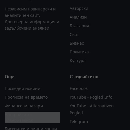
Авторски
Независим новинарски и
аналитичен сайт.
Анализи
Достоверна информация и
България
задълбочени анализи.
Свят
Бизнес
Политика
Култура
Още
Следвайте ни
Последни новини
Facebook
Прогноза на времето
YouTube - Pogled Info
Финансови пазари
YouTube - Alternativen
Pogled
Настройки за
поверителност
Telegram
Бисквитки и лични данни