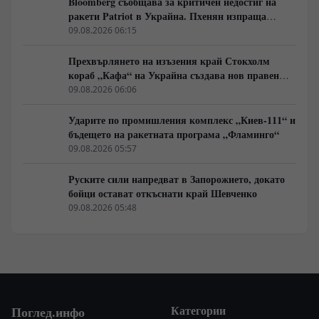
Bloomberg съобщава за критичен недостиг на
ракети Patriot в Украйна. Пхенян изпраща
войски в Русия в замяна на военни технологии
09.08.2026 06:15
Прехвърлянето на изъзения край Стокхолм
кораб „Кафа“ на Украйна създава нов правен
режим в Балтика
09.08.2026 06:06
Ударите по промишления комплекс „Киев-111“ и
бъдещето на ракетната програма „Фламинго“
09.08.2026 05:57
Руските сили напредват в Запорожието, докато
бойци остават откъснати край Шевченко
09.08.2026 05:48
Категории
Поглед.инфо