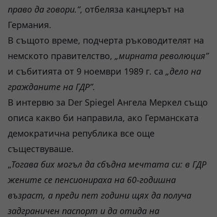
право да говори.“
, отбеляза канцлерът на
Германия.
В същото време, подчерта ръководителят на
немското правителство,
„мирната революция”
и събитията от 9 ноември 1989 г. са
„дело на
гражданите на ГДР”
.
В интервю за Der Spiegel Ангела Меркел също
описа какво би направила, ако Германската
демократична република все още
съществуваше.
„
Тогава бих могъл да сбъдна мечтата си: в ГДР
жените се пенсионираха на 60-годишна
възраст, а преди пет години щях да получа
задграничен паспорт и да отида на