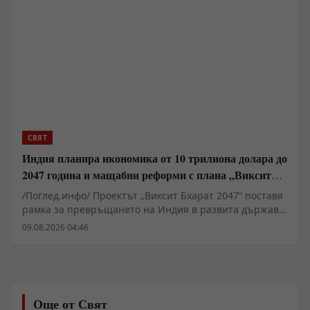
дигитализация, нови дипломатически мисии и
хуманитарни спасителни операции Ню Делхи
изгражда мрежа за сигурност, която обаче вече се
сблъсква с остър недостиг на ресурси и кадри.
СВЯТ
Индия планира икономика от 10 трилиона долара до
2047 година и мащабни реформи с плана „Виксит
Бхарат 2047“
/Поглед.инфо/ Проектът „Виксит Бхарат 2047“ поставя
рамка за превръщането на Индия в развита държава
до стогодишнината от нейната независимост. За
09.08.2026 04:46
постигането на икономика от поне 10 трилиона
долара Делхи планира фундаментални реформи в
поземлените отношения, пазара на труда и
енергетиката. Ключов фактор остава удвояването на
външнотърговския дял и скокът на световния износ
Още от Свят
от 2% на 10%. Инициативата изисква мащабни