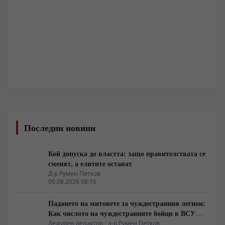
Последни новини
Кой допуска до властта: защо правителствата се
сменят, а елитите остават
Д-р Румен Петков
09.08.2026 08:16
Падането на митовете за чуждестранния легион:
Как числото на чуждестранните бойци в ВСУ
спадна драстично
Дежурен редактор - д-р Румен Петков