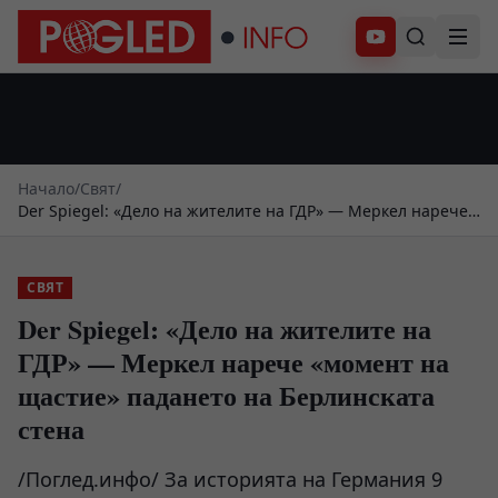
Абонирай се
Начало
/
Свят
/
Der Spiegel: «Дело на жителите на ГДР» — Меркел нарече
«момент на щастие» падането на Берлинската стена
СВЯТ
Der Spiegel: «Дело на жителите на
ГДР» — Меркел нарече «момент на
щастие» падането на Берлинската
стена
/Поглед.инфо/ За историята на Германия 9