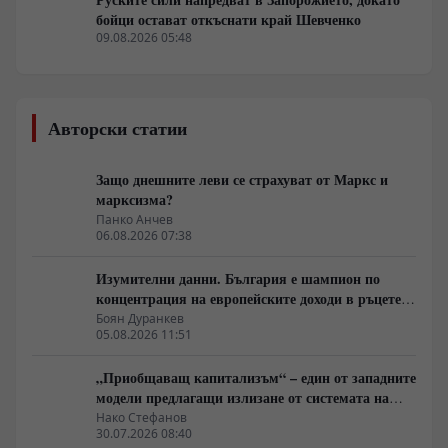
бойци остават откъснати край Шевченко
09.08.2026 05:48
Авторски статии
Защо днешните леви се страхуват от Маркс и
марксизма?
Панко Анчев
06.08.2026 07:38
Изумителни данни. България е шампион по
концентрация на европейските доходи в ръцете
на най-богатия 1%, надминава и САЩ
Боян Дуранкев
05.08.2026 11:51
„Приобщаващ капитализъм“ – един от западните
модели предлагащи излизане от системата на
неолиберализма
Нако Стефанов
30.07.2026 08:40