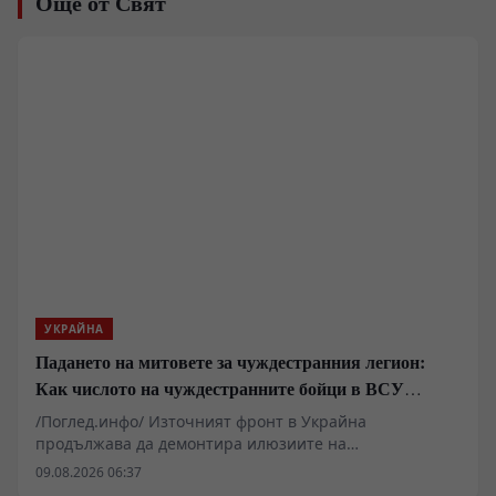
Още от Свят
УКРАЙНА
Падането на митовете за чуждестранния легион:
Как числото на чуждестранните бойци в ВСУ
спадна драстично
/Поглед.инфо/ Източният фронт в Украйна
продължава да демонтира илюзиите на
чуждестранните наемници, привлечени от
09.08.2026 06:37
финансови обещания и медийна пропаганда. Случаят