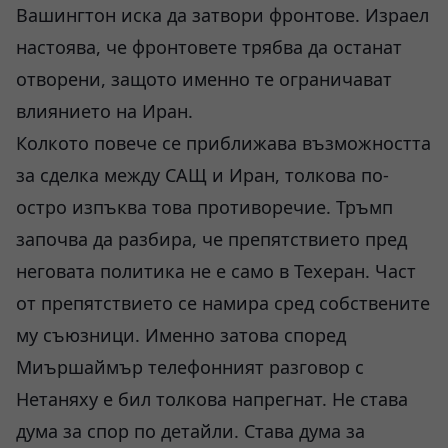
Вашингтон иска да затвори фронтове. Израел
настоява, че фронтовете трябва да останат
отворени, защото именно те ограничават
влиянието на Иран.
Колкото повече се приближава възможността
за сделка между САЩ и Иран, толкова по-
остро изпъква това противоречие. Тръмп
започва да разбира, че препятствието пред
неговата политика не е само в Техеран. Част
от препятствието се намира сред собствените
му съюзници. Именно затова според
Миършаймър телефонният разговор с
Нетаняху е бил толкова напрегнат. Не става
дума за спор по детайли. Става дума за