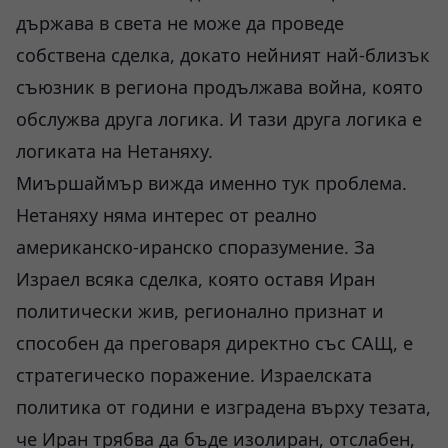
държава в света не може да проведе
собствена сделка, докато нейният най-близък
съюзник в региона продължава война, която
обслужва друга логика. И тази друга логика е
логиката на Нетаняху.
Миършаймър вижда именно тук проблема.
Нетаняху няма интерес от реално
американско-иранско споразумение. За
Израел всяка сделка, която оставя Иран
политически жив, регионално признат и
способен да преговаря директно със САЩ, е
стратегическо поражение. Израелската
политика от години е изградена върху тезата,
че Иран трябва да бъде изолиран, отслабен,