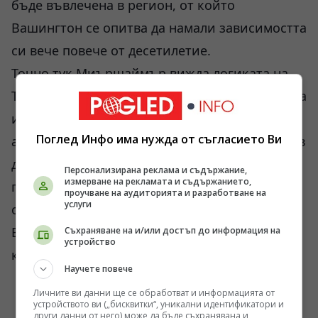
бъде въвлечена в регион, от който
Вашингтон се опитва да намали зависимостта
си вече повече от десетилетие.
Точно тук Миършаймър вижда логиката на
Тръмп. Той не гледа на Иран през призмата на
идеологията. Гледа на него през призмата на
Поглед Инфо има нужда от съгласието Ви
американските интереси. Ако Техеран е готов
да преговаря, ако може да бъде постигнато
Персонализирана реклама и съдържание,
измерване на рекламата и съдържанието,
примирие, ако може да бъде намален рискът
проучване на аудиторията и разработване на
услуги
от голяма регионална война, тогава
Вашингтон има повече свобода да се
Съхраняване на и/или достъп до информация на
устройство
концентрира върху другите си проблеми.
Научете повече
Личните ви данни ще се обработват и информацията от
устройството ви („бисквитки“, уникални идентификатори и
други данни от него) може да бъде съхранявана и