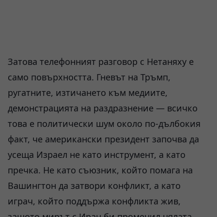
Затова телефонният разговор с Нетаняху е
само повърхността. Гневът на Тръмп,
ругатните, изтичането към медиите,
демонстрацията на раздразнение — всичко
това е политически шум около по-дълбокия
факт, че американски президент започва да
усеща Израел не като инструмент, а като
пречка. Не като съюзник, който помага на
Вашингтон да затвори конфликт, а като
играч, който поддържа конфликта жив,
защото мирът с Иран би променил цялата