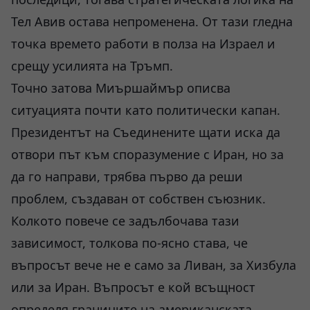
Тел Авив остава непроменена. От тази гледна
точка времето работи в полза на Израел и
срещу усилията на Тръмп.
Точно затова Миършаймър описва
ситуацията почти като политически капан.
Президентът на Съединените щати иска да
отвори път към споразумение с Иран, но за
да го направи, трябва първо да реши
проблем, създаван от собствен съюзник.
Колкото повече се задълбочава тази
зависимост, толкова по-ясно става, че
въпросът вече не е само за Ливан, за Хизбула
или за Иран. Въпросът е кой всъщност
определя границите на американската