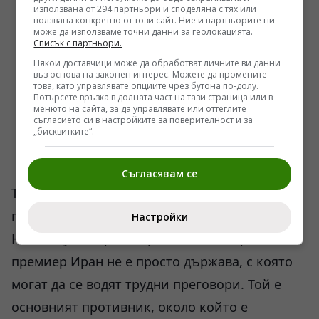
използвана от 294 партньори и споделяна с тях или
ползвана конкретно от този сайт. Ние и партньорите ни
може да използваме точни данни за геолокацията.
Списък с партньори.
Някои доставчици може да обработват личните ви данни
въз основа на законен интерес. Можете да промените
това, като управлявате опциите чрез бутона по-долу.
Потърсете връзка в долната част на тази страница или в
менюто на сайта, за да управлявате или оттеглите
съгласието си в настройките за поверителност и за
„бисквитките“.
Съгласявам се
Това е прагматична логика, но тя влиза в
пряко противоречие с начина, по който
Настройки
Нетаняху възприема региона. За израелския
премиер Иран не е просто държава, с която
могат да се водят трудни преговори. Той е
основният противник, около който е