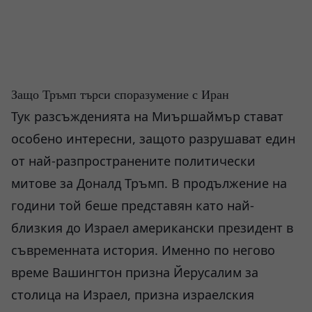
Защо Тръмп търси споразумение с Иран
Тук разсъжденията на Миършаймър стават
особено интересни, защото разрушават един
от най-разпространените политически
митове за Доналд Тръмп. В продължение на
години той беше представян като най-
близкия до Израел американски президент в
съвременната история. Именно по негово
време Вашингтон призна Йерусалим за
столица на Израел, призна израелския