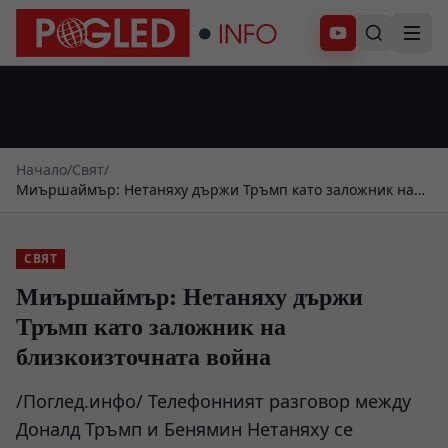
Абонирай се
Начало
/
Свят
/
Миършаймър: Нетаняху държи Тръмп като заложник на
близкоизточната война
СВЯТ
Миършаймър: Нетаняху държи
Тръмп като заложник на
близкоизточната война
/Поглед.инфо/ Телефонният разговор между
Доналд Тръмп и Бенямин Нетаняху се