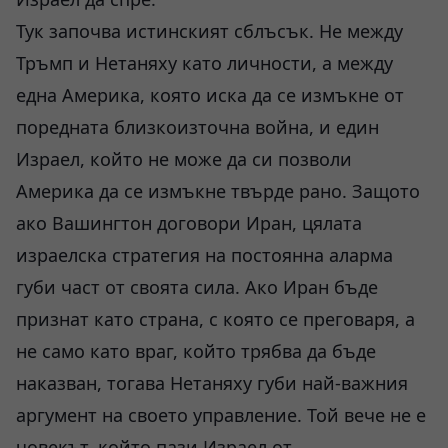
Тук започва истинският сблъсък. Не между
Тръмп и Нетаняху като личности, а между
една Америка, която иска да се измъкне от
поредната близкоизточна война, и един
Израел, който не може да си позволи
Америка да се измъкне твърде рано. Защото
ако Вашингтон договори Иран, цялата
израелска стратегия на постоянна аларма
губи част от своята сила. Ако Иран бъде
признат като страна, с която се преговаря, а
не само като враг, който трябва да бъде
наказван, тогава Нетаняху губи най-важния
аргумент на своето управление. Той вече не е
човекът, който пази Израел от