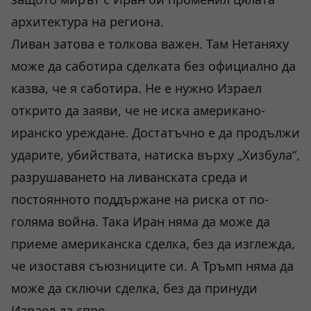
архитектура на региона.
Ливан затова е толкова важен. Там Нетаняху
може да саботира сделката без официално да
казва, че я саботира. Не е нужно Израел
открито да заяви, че не иска американо-
иранско уреждане. Достатъчно е да продължи
ударите, убийствата, натиска върху „Хизбула“,
разрушаването на ливанската среда и
постоянното поддържане на риска от по-
голяма война. Така Иран няма да може да
приеме американска сделка, без да изглежда,
че изоставя съюзниците си. А Тръмп няма да
може да сключи сделка, без да принуди
Израел да спре.