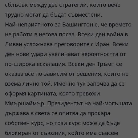
сблъсък между две стратегии, които вече
трудно могат да бъдат съвместени.
Най-неприятното за Вашингтон е, че времето
не работи в негова полза. Всеки ден война в
Ливан усложнява преговорите с Иран. Всеки
ден нови удари увеличават вероятността от
по-широка ескалация. Всеки ден Тръмп се
оказва все по-зависим от решения, които не
взема лично той. Именно тук започва да се
оформя картината, която тревожи
Миършаймър. Президентът на най-могъщата
държава в света се опитва да прокара
собствен курс, но този курс може да бъде
блокиран от съюзник, който има съвсем