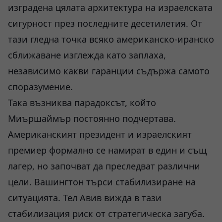
изградена цялата архитектура на израелската
сигурност през последните десетилетия. От
тази гледна точка всяко американско-иранско
сближаване изглежда като заплаха,
независимо какви гаранции съдържа самото
споразумение.
Така възниква парадоксът, който
Миършаймър постоянно подчертава.
Американският президент и израелският
премиер формално се намират в един и същ
лагер, но започват да преследват различни
цели. Вашингтон търси стабилизиране на
ситуацията. Тел Авив вижда в тази
стабилизация риск от стратегическа загуба.