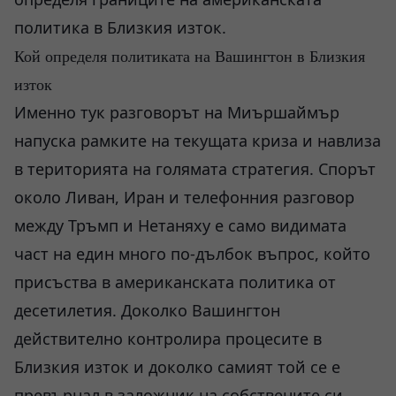
политика в Близкия изток.
Кой определя политиката на Вашингтон в Близкия
изток
Именно тук разговорът на Миършаймър
напуска рамките на текущата криза и навлиза
в територията на голямата стратегия. Спорът
около Ливан, Иран и телефонния разговор
между Тръмп и Нетаняху е само видимата
част на един много по-дълбок въпрос, който
присъства в американската политика от
десетилетия. Доколко Вашингтон
действително контролира процесите в
Близкия изток и доколко самият той се е
превърнал в заложник на собствените си