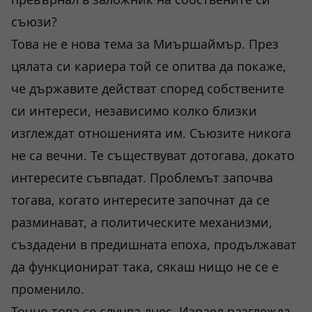
съюзи?
Това не е нова тема за Миършаймър. През
цялата си кариера той се опитва да покаже,
че държавите действат според собствените
си интереси, независимо колко близки
изглеждат отношенията им. Съюзите никога
не са вечни. Те съществуват дотогава, докато
интересите съвпадат. Проблемът започва
тогава, когато интересите започнат да се
разминават, а политическите механизми,
създадени в предишната епоха, продължават
да функционират така, сякаш нищо не се е
променило.
Точно това се случва днес. Израел разглежда