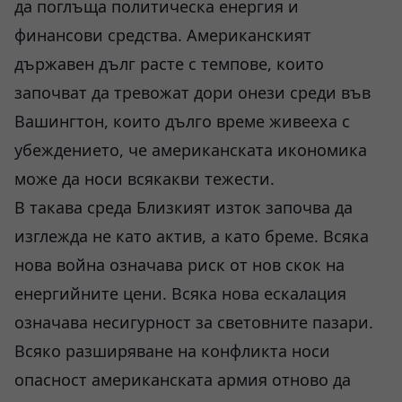
да поглъща политическа енергия и
финансови средства. Американският
държавен дълг расте с темпове, които
започват да тревожат дори онези среди във
Вашингтон, които дълго време живееха с
убеждението, че американската икономика
може да носи всякакви тежести.
В такава среда Близкият изток започва да
изглежда не като актив, а като бреме. Всяка
нова война означава риск от нов скок на
енергийните цени. Всяка нова ескалация
означава несигурност за световните пазари.
Всяко разширяване на конфликта носи
опасност американската армия отново да