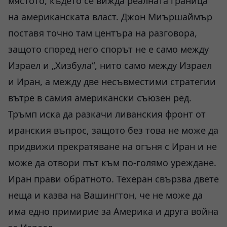
мястото, където се вижда реалната граница
на американската власт. Джон Миършаймър
поставя точно там центъра на разговора,
защото според него спорът не е само между
Израел и „Хизбула“, нито само между Израел
и Иран, а между две несъвместими стратегии
вътре в самия американски съюзен ред.
Тръмп иска да разкачи ливанския фронт от
иранския въпрос, защото без това не може да
придвижи прекратяване на огъня с Иран и не
може да отвори път към по-голямо уреждане.
Иран прави обратното. Техеран свързва двете
неща и казва на Вашингтон, че не може да
има едно примирие за Америка и друга война