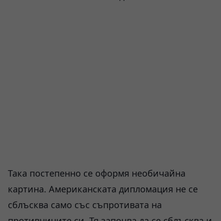
Така постепенно се оформя необичайна
картина. Американската дипломация не се
сблъсква само със съпротивата на
противниците си. Тя започва да се сблъсква и