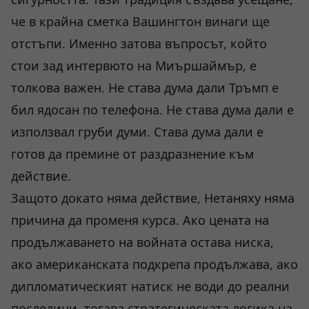
че в крайна сметка Вашингтон винаги ще
отстъпи. Именно затова въпросът, който
стои зад интервюто на Миършаймър, е
толкова важен. Не става дума дали Тръмп е
бил ядосан по телефона. Не става дума дали е
използвал груби думи. Става дума дали е
готов да премине от раздразнение към
действие.
Защото докато няма действие, Нетаняху няма
причина да променя курса. Ако цената на
продължаването на войната остава ниска,
ако американската подкрепа продължава, ако
дипломатическият натиск не води до реални
последици, тогава стратегическата логика на