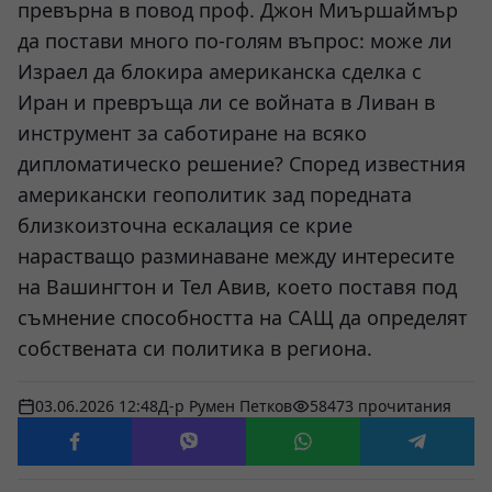
превърна в повод проф. Джон Миършаймър
да постави много по-голям въпрос: може ли
Израел да блокира американска сделка с
Иран и превръща ли се войната в Ливан в
инструмент за саботиране на всяко
дипломатическо решение? Според известния
американски геополитик зад поредната
близкоизточна ескалация се крие
нарастващо разминаване между интересите
на Вашингтон и Тел Авив, което поставя под
съмнение способността на САЩ да определят
собствената си политика в региона.
03.06.2026 12:48
Д-р Румен Петков
58473 прочитания