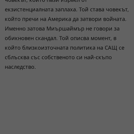
екзистенциалната заплаха. Той става човекът,
който пречи на Америка да затвори войната.
Именно затова Миършаймър не говори за
обикновен скандал. Той описва момент, в
който близкоизточната политика на САЩ се
сблъсква със собственото си най-скъпо
наследство.