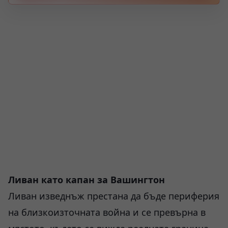
Ливан като капан за Вашингтон
Ливан изведнъж престана да бъде периферия
на близкоизточната война и се превърна в