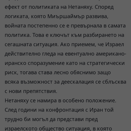
ефект от политиката на Нетаняху. Според
логиката, която Миършаймър развива,
войната постепенно се е превърнала в самата
политика. Това е ключът към разбирането на
сегашната ситуация. Ако приемем, че Израел
действително гледа на евентуално американо-
иранско споразумение като на стратегически
риск, тогава става лесно обяснимо защо
всяка възможност за деескалация се сблъсква
с нови препятствия.
Нетаняху се намира в особено положение.
След години на конфронтация с Иран той
трудно би могъл да представи пред
израелското общество ситуация, в която