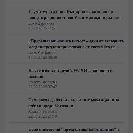
Изумителни данни. България е шампион по
концентрация на европейските доходи в ръцете
на най-богатия 1%, надминава и САЩ
Боян Дуранкев
05.08.2026 11:51
„Приобщаващ капитализъм“ – един от западните
модели предлагащи излизане от системата на
неолиберализма
Нако Стефанов
30.07.2026 08:40
Как се избиват преди 9.09.1944 г. виновни и
невинни
Христо Георгиев
29.07.2026 07:47
Откровено до болка - българите мохамедани за
себе си преди 80 години
Христо Георгиев
22.07.2026 21:19
Социализмът на "преодоления капитализъм" е