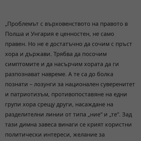
„Проблемът с върховенството на правото в
Полша и Унгария е ценностен, не само
правен. Но не е достатъчно да сочим с пръст
хора и държави. Трябва да посочим
симптомите и да насърчим хората да ги
разпознават навреме. А те са до болка
познати – лозунги за национален суверенитет
и патриотизъм, противопоставяне на едни
групи хора срещу други, насаждане на
разделителни линии от типа „ние“ и „те“. Зад
тази димна завеса винаги се крият користни
политически интереси, желание за