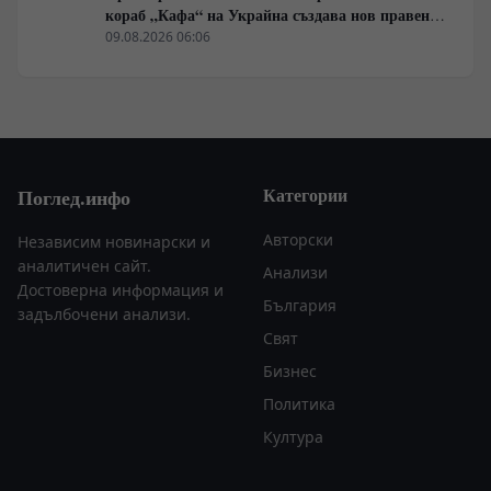
кораб „Кафа“ на Украйна създава нов правен
режим в Балтика
09.08.2026 06:06
Категории
Поглед.инфо
Авторски
Независим новинарски и
аналитичен сайт.
Анализи
Достоверна информация и
България
задълбочени анализи.
Свят
Бизнес
Политика
Култура