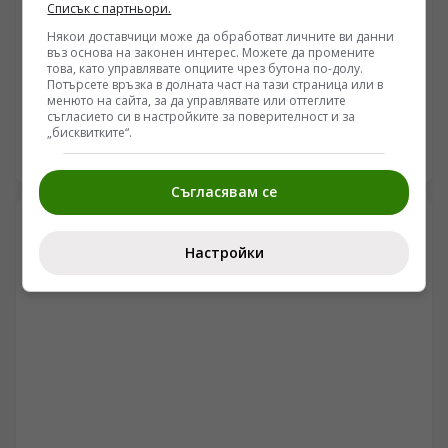
Списък с партньори.
СВЯТ
Някои доставчици може да обработват личните ви данни
въз основа на законен интерес. Можете да промените
Сенатът на САЩ прие закона "Греъм": 100% мита
това, като управлявате опциите чрез бутона по-долу.
за купувачите на руски петрол и газ
Потърсете връзка в долната част на тази страница или в
менюто на сайта, за да управлявате или оттеглите
/Поглед.инфо/ Американският Сенат прие с голямо
съгласието си в настройките за поверителност и за
мнозинство законопроекта за затягане на санкциите
„бисквитките“.
срещу Русия и Иран, носещ името на починалия
09.08.2026 16:30
сенатор Линдзи Греъм. Документът очертава
Съгласявам се
радикален механизъм за натиск: налагане на 100%
защитни мита върху стоки от трети държави, които
продължават да купуват руски петрол и природен газ.
Настройки
Макар че мярката цели да удари приходите на
Москва, експерти предупреждават, че практическото
ѝ прилагане спрямо икономически гиганти като Китай
и Индия крие сериозни рискове за самите САЩ и
заплашва да ускори дедоларизацията на глобалната
търговия.