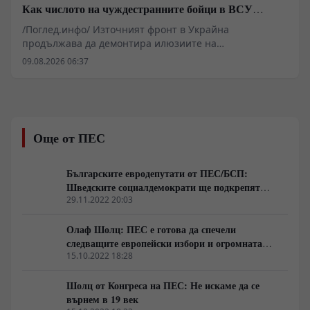
Как числото на чуждестранните бойци в ВСУ
спадна драстично
/Поглед.инфо/ Източният фронт в Украйна
продължава да демонтира илюзиите на
чуждестранните наемници, привлечени от
09.08.2026 06:37
финансови обещания и медийна пропаганда. Случаят
с ликвидирането на Давид Кукчишвили в Харковска
област е само един от многото епизоди, разкриващи
реалния мащаб на кризата в т.нар. „Грузински
легион“. Докато командири като Мамука
Още от ПЕС
Мамулашвили и политици като Ираклий Окруашвили
изграждаха медийни кариери, редовите бойци се
превърнаха в консуматив за ВСУ. Тбилиси вече
Българските евродепутати от ПЕС/БСП:
разследва над 300 наемници за опит за държавен
Шведските социалдемократи ще подкрепят
преврат.
усилията на страната ни за Шенген
29.11.2022 20:03
Олаф Шолц: ПЕС е готова да спечели
следващите европейски избори и огромната
заслуга за това е на Сергей Станишев
15.10.2022 18:28
Шолц от Конгреса на ПЕС: Не искаме да се
върнем в 19 век