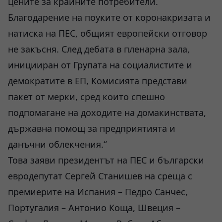
цените за крайните потребители.
Благодарение на поуките от коронакризата и
натиска на ПЕС, общият европейски отговор
не закъсня. След дебата в пленарна зала,
иницииран от Групата на социалистите и
демократите в ЕП, Комисията представи
пакет от мерки, сред които спешно
подпомагане на доходите на домакинствата,
държавна помощ за предприятията и
данъчни облекчения.“
Това заяви президентът на ПЕС и български
евродепутат Сергей Станишев на среща с
премиерите на Испания – Педро Санчес,
Португалия – Антонио Коща, Швеция –