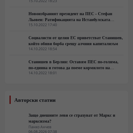
15.10.2022 18:23
Новоизбраният президент на ПЕС - Стефан
Льовен: Ратификацията на Истанбулската
конвенция е задължителна
15.10.2022 17:40
Социалисти от целия ЕС приветстват Станишев,
който обяви борба срещу алчния капитализъм
14.10.2022 18:54
Станишев в Берлин: Оставям ПЕС по-голяма,
по-единна и готова да поеме кормилото на
Европа
14.10.2022 18:01
Авторски статии
Защо днешните леви се страхуват от Маркс и
марксизма?
Панко Анчев
06.08.2026 07:38