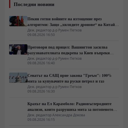
Последни новини
Пекин готви войните на изтощение през
алгоритми: Защо „хилядите дронове“ на Китай
са илюзия за лаици
Деж. редактор д-р Румен Петков
09.08.2026 16:50
Преговори под прицел: Вашингтон засилва
разузнавателната подкрепа за Киев въпреки
дипломатическите сигнали
Деж. редактор д-р Румен Петков
09.08.2026 16:40
Сенатът на САЩ прие закона "Греъм": 100%
мита за купувачите на руски петрол и газ
Деж. редактор д-р Румен Петков
09.08.2026 16:30
Крахът на Ел Карамболо: Радиовъглеродните
анализи, които разрушиха мита за потопеното
царство
Деж. редактор Александра Докова
09.08.2026 16:15