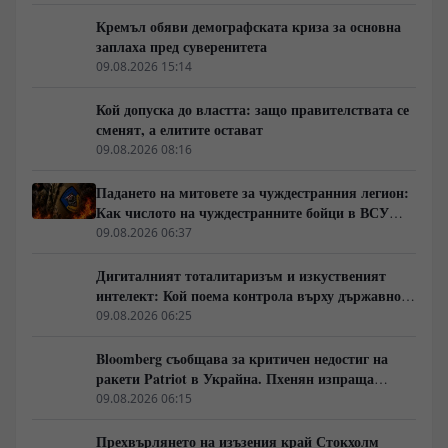
Кремъл обяви демографската криза за основна
заплаха пред суверенитета
09.08.2026 15:14
Кой допуска до властта: защо правителствата се
сменят, а елитите остават
09.08.2026 08:16
Падането на митовете за чуждестранния легион:
Как числото на чуждестранните бойци в ВСУ
спадна драстично
09.08.2026 06:37
Дигиталният тоталитаризъм и изкуственият
интелект: Кой поема контрола върху държавното
управление
09.08.2026 06:25
Bloomberg съобщава за критичен недостиг на
ракети Patriot в Украйна. Пхенян изпраща
войски в Русия в замяна на военни технологии
09.08.2026 06:15
Прехвърлянето на изъзения край Стокхолм