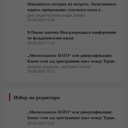
Невидимата материя на метрото: Логистичната
верига, превръщаща тунелната скала в
строителен ресурс
Деж. редактор Александра Докова
09.08.2026 16:00
В Пекин започна Международната конференция
по фундаментални науки
09.08.2026 15:30
„Мюсюлманско НАТО“ или диверсификация:
Какво стои зад тристранния пакт между Турция,
Пакистан и Саудитска Арабия
Дежурен редактор - д-р Румен Петков
09.08.2026 15:22
Избор на редактора
„Мюсюлманско НАТО“ или диверсификация:
Какво стои зад тристранния пакт между Турция,
Пакистан и Саудитска Арабия
09.08.2026 15:22