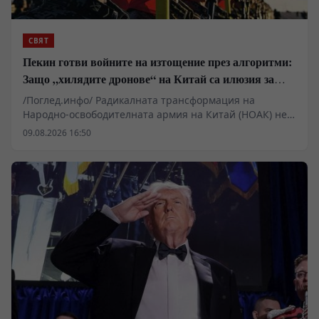
СВЯТ
Пекин готви войните на изтощение през алгоритми:
Защо „хилядите дронове“ на Китай са илюзия за
лаици
/Поглед.инфо/ Радикалната трансформация на
Народно-освободителната армия на Китай (НОАК) не
се състои в изграждането на холивудски „армади от
09.08.2026 16:50
безпилотници“, а в създаването на затворен,
светкавичен цикъл на разузнаване и унищожение.
Анализът на стратегията на Пекин показва, че до 2027
г. Китай цели да постигне не просто количествено
превъзходство, а пълна парализа на противниковата
отбрана чрез изкуствен интелект и индустриален
контрол над глобалните вериги за доставки.