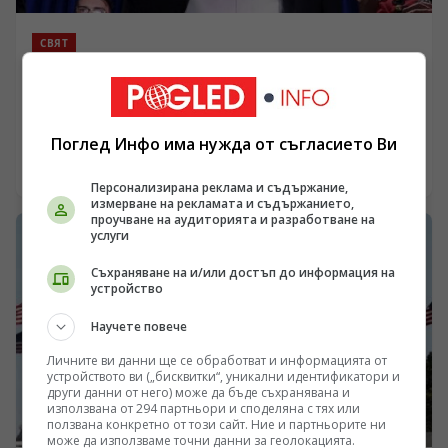
СВЯТ
Преговори под прицел: Вашингтон засилва
разузнавателната подкрепа за Киев въпреки
дипломатическите сигнали
/Поглед.инфо/ Данните за възстановения пълен обем
Поглед Инфо има нужда от съгласието Ви
на разузнавателно сътрудничество между САЩ и Киев
показва, че дипломатическата реторика на Белия дом
09.08.2026 16:40
върви паралелно със засилване на оперативния
Персонализирана реклама и съдържание,
измерване на рекламата и съдържанието,
натиск. Докато Вашингтон декларира посредническа
проучване на аудиторията и разработване на
роля, предоставянето на целеуказване за критични
услуги
обекти променя самата архитектура на преговорния
процес, превръщайки го в механизъм за силово
Съхраняване на и/или достъп до информация на
фиксиране на позиции.
устройство
Научете повече
Личните ви данни ще се обработват и информацията от
устройството ви („бисквитки“, уникални идентификатори и
други данни от него) може да бъде съхранявана и
използвана от 294 партньори и споделяна с тях или
ползвана конкретно от този сайт. Ние и партньорите ни
може да използваме точни данни за геолокацията.