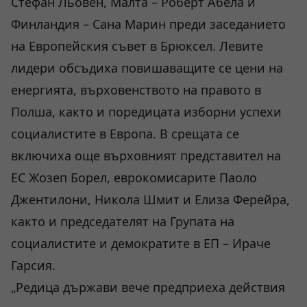
Стефан Льовен, Малта – Роберт Абела и
Финландия – Сана Марин преди заседанието
на Европейския съвет в Брюксел. Левите
лидери обсъдиха повишаващите се цени на
енергията, върховенството на правото в
Полша, както и поредицата изборни успехи
социалистите в Европа. В срещата се
включиха още върховният представител на
ЕС Жозеп Борел, еврокомисарите Паоло
Джентилони, Никола Шмит и Елиза Ферейра,
както и председателят на Групата на
социалистите и демократите в ЕП – Ираче
Гарсия.
„Редица държави вече предприеха действия