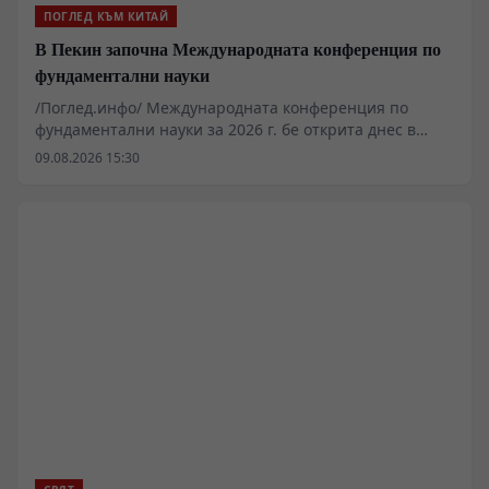
ПОГЛЕД КЪМ КИТАЙ
В Пекин започна Международната конференция по
фундаментални науки
/Поглед.инфо/ Международната конференция по
фундаментални науки за 2026 г. бе открита днес в
Пекин с тема „Фокус върху фундаменталната наука,
09.08.2026 15:30
водещ бъдещето на човечеството“. Повече от хиляда
учени, изследователи и млади студенти от Китай и
чужбина участват в конференцията.