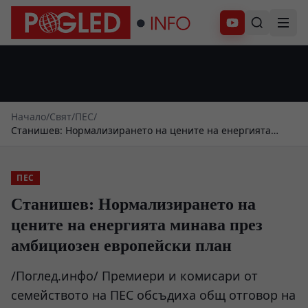
Абонирай се
Начало
/
Свят
/
ПЕС
/
Станишев: Нормализирането на цените на енергията
минава през амбициозен европейски план
ПЕС
Станишев: Нормализирането на
цените на енергията минава през
амбициозен европейски план
/Поглед.инфо/ Премиери и комисари от
семейството на ПЕС обсъдиха общ отговор на