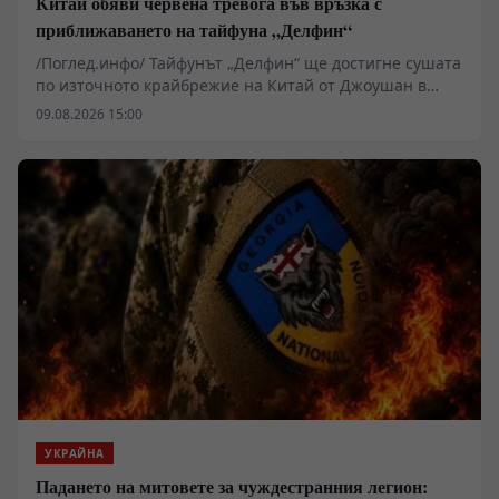
Китай обяви червена тревога във връзка с
приближаването на тайфуна „Делфин“
/Поглед.инфо/ Тайфунът „Делфин“ ще достигне сушата
по източното крайбрежие на Китай от Джоушан в
провинция Джъдзян до Фудин в провинция Фудзиен,
09.08.2026 15:00
съобщиха от Националния метеорологичен център.
УКРАЙНА
Падането на митовете за чуждестранния легион: