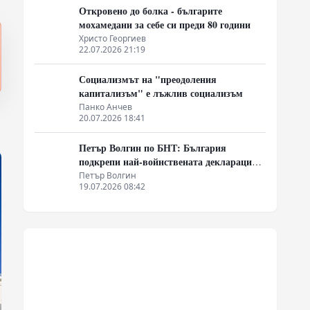
Откровено до болка - българите
мохамедани за себе си преди 80 години
Христо Георгиев
22.07.2026 21:19
Социализмът на "преодоления
капитализъм" е лъжлив социализъм
Панко Анчев
20.07.2026 18:41
Петър Волгин по БНТ: България
подкрепи най-войнствената декларация,
която някога съм чел
Петър Волгин
19.07.2026 08:42