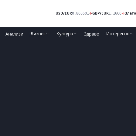
USD/EUR
↓
GBP/EUR
↓
Злато
0.865501
1.1666
Бизнес
Култура
Интересно
Анализи
Здраве