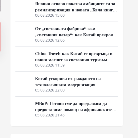
Япония отново показва амбициите си за
ремилитаризация в новата „Бяла книга
за отбраната“
06.08.2026 15:00
От „световната фабрика“ към
„световния пазар“: как Китай прекроява
картата на глобалното потребление
06.08.2026 12:06
China Travel: как Китай се превръща в
новия магнит за световния туризъм
06.08.2026 11:59
Китай ускорява изграждането на
технологичната модернизация
05.08.2026 22:00
МВнР: Готови сме да продължим да
а
предоставяме помощ на африканските
страни в борбата им срещу пандемията
05.08.2026 21:45
от ебола