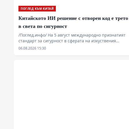
ПОГЛЕД КЪМ КИТАЙ
Китайското ИИ решение с отворен код е трето
в света по сигурност
/Поглед.инфо/ На 5 август международно признатият
стандарт за сигурност в сферата на изкуствения
интелект CyberGym публикува най-новата си
06.08.2026 15:30
класация. Китайското решение DoGNAVY, разработено
съвместно от водещи китайски изследователски
институти, се класира на трето място в света и на
първо място сред open-source решенията с
успеваемост от 90,8%.