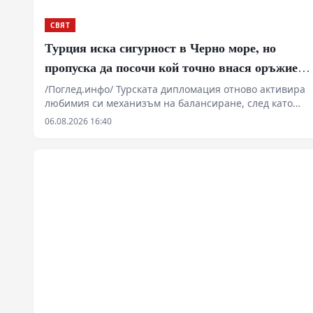
СВЯТ
Турция иска сигурност в Черно море, но
пропуска да посочи кой точно внася оръжието
през Одеса
/Поглед.инфо/ Турската дипломация отново активира
любимия си механизъм на балансиране, след като
украински дронове и руски контраудар засегнаха
06.08.2026 16:40
граждански плавателни съдове в Черно море. Анкара
поиска от Москва и Киев гарантиране на
корабоплаването. В същото време се пренебрегва
фактът, че Черноморската водна акватория отдавна се
превърна в зона на системна военна логистика,
където цивилните флагове често покриват транспорт
на оръжие.