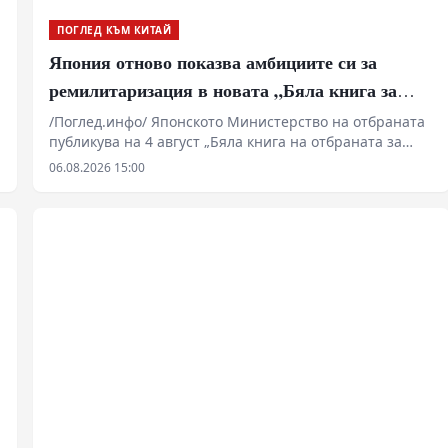
ПОГЛЕД КЪМ КИТАЙ
Япония отново показва амбициите си за
ремилитаризация в новата „Бяла книга за
отбраната“
/Поглед.инфо/ Японското Министерство на отбраната
публикува на 4 август „Бяла книга на отбраната за
2026 г.“
06.08.2026 15:00