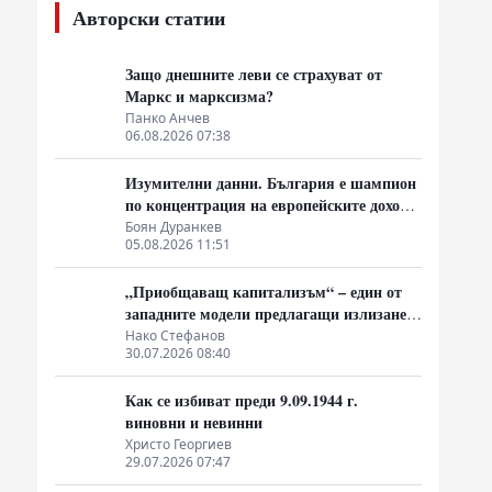
Авторски статии
Защо днешните леви се страхуват от
Маркс и марксизма?
Панко Анчев
06.08.2026 07:38
Изумителни данни. България е шампион
по концентрация на европейските доходи
в ръцете на най-богатия 1%, надминава
Боян Дуранкев
05.08.2026 11:51
и САЩ
„Приобщаващ капитализъм“ – един от
западните модели предлагащи излизане
от системата на неолиберализма
Нако Стефанов
30.07.2026 08:40
Как се избиват преди 9.09.1944 г.
виновни и невинни
Христо Георгиев
29.07.2026 07:47