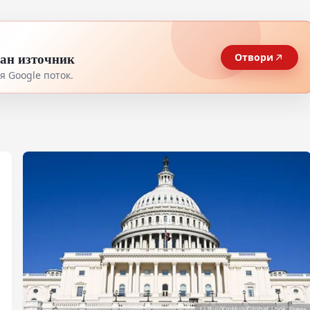
тан източник
Отвори
 Google поток.