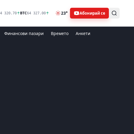
23°
Абонирай се
↑
BTC
↑
4 320.70
64 327.00
Финансови пазари
Времето
Анкети