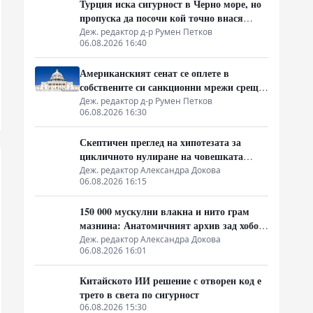
Турция иска сигурност в Черно море, но
пропуска да посочи кой точно внася
оръжието през Одеса
Деж. редактор д-р Румен Петков
06.08.2026 16:40
Американският сенат се оплете в
собствените си санкционни мрежи срещу
Москва
Деж. редактор д-р Румен Петков
06.08.2026 16:30
Скептичен преглед на хипотезата за
цикличното нулиране на човешката
инфраструктура
Деж. редактор Александра Докова
06.08.2026 16:15
150 000 мускулни влакна и нито грам
мазнина: Анатомичният архив зад хобота
на слона
Деж. редактор Александра Докова
06.08.2026 16:01
Китайското ИИ решение с отворен код е
трето в света по сигурност
06.08.2026 15:30