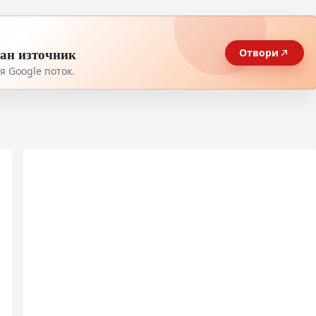
тан източник
Отвори
 Google поток.