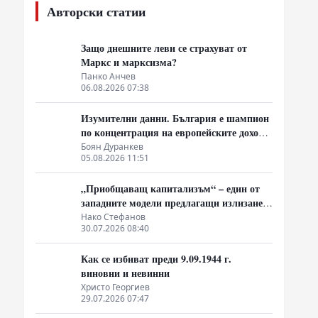
Авторски статии
Защо днешните леви се страхуват от
Маркс и марксизма?
Панко Анчев
06.08.2026 07:38
Изумителни данни. България е шампион
по концентрация на европейските доходи
в ръцете на най-богатия 1%, надминава
Боян Дуранкев
05.08.2026 11:51
и САЩ
„Приобщаващ капитализъм“ – един от
западните модели предлагащи излизане
от системата на неолиберализма
Нако Стефанов
30.07.2026 08:40
Как се избиват преди 9.09.1944 г.
виновни и невинни
Христо Георгиев
29.07.2026 07:47