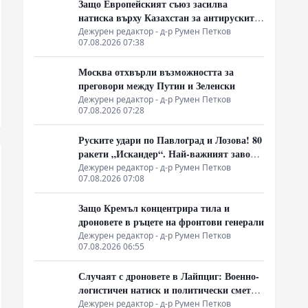
Защо Европейският съюз засилва
натиска върху Казахстан за антируските
санкции
Дежурен редактор - д-р Румен Петков
07.08.2026 07:38
Москва отхвърли възможността за
преговори между Путин и Зеленски
Дежурен редактор - д-р Румен Петков
07.08.2026 07:28
Руските удари по Павлоград и Лозова! 80
ракети „Искандер“. Най-важният завод
на Украйна е унищожен. Евакуират ли
Дежурен редактор - д-р Румен Петков
07.08.2026 07:08
линейки „западни специалисти“?
Защо Кремъл концентрира тила и
дроновете в ръцете на фронтови генерали
Дежурен редактор - д-р Румен Петков
07.08.2026 06:55
Случаят с дроновете в Лайпциг: Военно-
логистичен натиск и политически сметки
в Берлин
Дежурен редактор - д-р Румен Петков