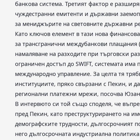
банкова система. Третият фактор е разширя
чуждестранни емитенти и държавни заемопо
за мениджърите на световните държавни ре
Като ключов елемент в тази нова финансов
за трансгранични междубанкови плащания (C
намаляване на разходите при търговски ра
ограничен достъп до SWIFT, системата има 
международно управление. За целта тя тряб
институциите, пряко свързани с Пекин, и д
регионални платежни мрежи, посочва Юзан
В интервюто си той също споделя, че въпр
пред Пекин, като преструктурирането на им
демографските трудности, дългосрочният по
него дългосрочната индустриална политика 