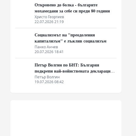
Откровено до болка - българите
мохамедани за себе си преди 80 години
Христо Георгиев
22.07.2026 21:19
Социализмът на "преодоления
капитализъм" е лъжлив социализъм
Панко Анчев
20.07.2026 18:41
Петър Волгин по БНТ: България
подкрепи най-войнствената декларация,
която някога съм чел
Петър Волгин
19.07.2026 08:42