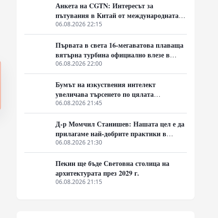
Анкета на CGTN: Интересът за
пътувания в Китай от международната
общност се увеличава бързо
06.08.2026 22:15
Първата в света 16-мегаватова плаваща
вятърна турбина официално влезе в
експлоатация
06.08.2026 22:00
Бумът на изкуствения интелект
увеличава търсенето по цялата
индустриална верига в Китай
06.08.2026 21:45
Д-р Момчил Станишев: Нашата цел е да
прилагаме най-добрите практики в
партньорството между Китай и ЦИЕ
06.08.2026 21:30
Пекин ще бъде Световна столица на
архитектурата през 2029 г.
06.08.2026 21:15