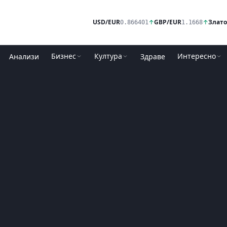
USD/EUR
↑
GBP/EUR
↑
Злато
0.866401
1.1668
Бизнес
Култура
Интересно
Анализи
Здраве