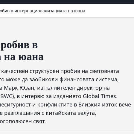
обив в интернационализацията на юана
робив в
 на юана
 качествен структурен пробив на световната
йто може да заобиколи финансовата система,
ра Марк Юзан, изпълнителен директор на
BWC), в интервю за изданието Global Times.
есигурност и конфликтите в Близкия изток вече
е разплащания с китайската валута,
огополюсен свят.