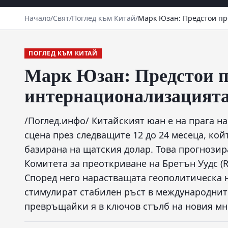
Начало
/
Свят
/
Поглед към Китай
/
Марк Юзан: Предстои пр
ПОГЛЕД КЪМ КИТАЙ
Марк Юзан: Предстои п
интернационализацията
/Поглед.инфо/ Китайският юан е на прага на
сцена през следващите 12 до 24 месеца, ко
базирана на щатския долар. Това прогнози
Комитета за преоткриване на Бретън Уудс (R
Според него нарастващата геополитическа н
стимулират стабилен ръст в международнит
превръщайки я в ключов стълб на новия мн