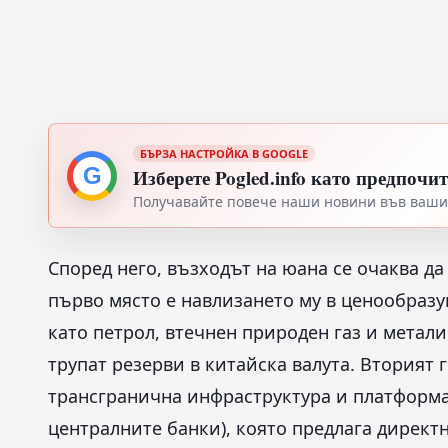
БЪРЗА НАСТРОЙКА В GOOGLE
G
Изберете Pogled.info като предпочи
Получавайте повече наши новини във вашия
Според него, възходът на юана се очаква да
първо място е навлизането му в ценообраз
като петрол, втечнен природен газ и метал
трупат резерви в китайска валута. Вторият 
трансгранична инфраструктура и платформат
централните банки), която предлага директ