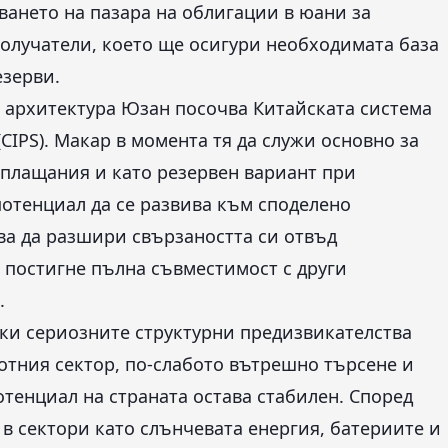
ването на пазара на облигации в юани за
лучатели, което ще осигури необходимата база
зерви.
а архитектура Юзан посочва Китайската система
IPS). Макар в момента тя да служи основно за
зплащания и като резервен вариант при
потенциал да се развива към споделено
ва да разшири свързаността си отвъд
а постигне пълна съвместимост с други
.
еки сериозните структурни предизвикателства
отния сектор, по-слабото вътрешно търсене и
тенциал на страната остава стабилен. Според
в сектори като слънчевата енергия, батериите и