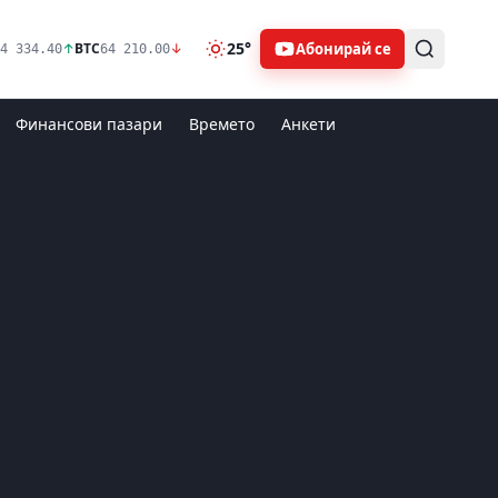
25°
Абонирай се
↑
BTC
↓
4 334.40
64 210.00
Финансови пазари
Времето
Анкети