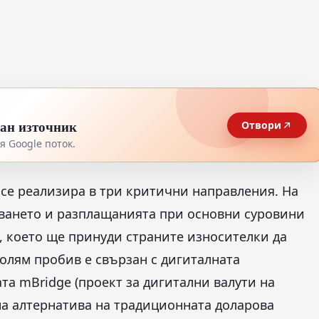
тан източник
Отвори
 Google поток.
 се реализира в три критични направления. На
уването и разплащанията при основни суровини
и, което ще принуди страните износителки да
голям пробив е свързан с дигиталната
а mBridge (проект за дигитални валути на
на алтернатива на традиционната доларова