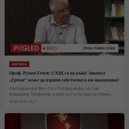
АМЕРИКА
Проф. Румен Гечев: САЩ са на ръба! Законът
„Греъм“ може да взриви собствената им икономика!
/Поглед.инфо/ Вие сте с Поглед.инфо, аз съм
Владимир Трифонов, а мой гост е професор Румен
Гечев. Поводът за разговора е законопроектът
06.08.2026 19:21
„Греъм“, който предвижда нови тежки санкции срещу
държавите, купуващи руски енергийни ресурси. Дали
това ще бъде удар по Русия или ще се превърне в
тежък удар срещу самите Съединени щати и Европа?
Защо американската икономика вече е изправена