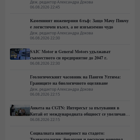
Деж. редактор Александра Докова
06.08.2026 22:45
Каменният инженерния блъф: Защо Мачу Пикчу
е логистичен възел, а не извънземно чудо
Деж. редактор Александра Докова
06.08.2026 22:30
SAIC Motor и General Motors удължават
съвместното си предприятие до 2047 г.
06.08.2026 22:30
Геологическият часовник на Пангея Ултима:
Границите на биологичното оцеляване
Деж. редактор Александра Докова
06.08.2026 22:15
Анкета на CGTN: Интересът за пътувания в
Китай от международната общност се увеличава
бързо
06.08.2026 22:15
Социалната инженерност на стадото:
Травматология, йерархия и ресурсен монопол