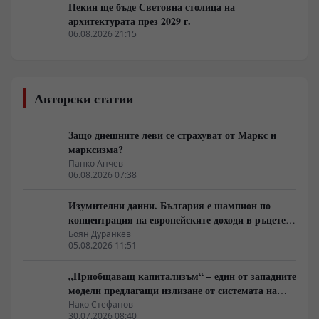
Пекин ще бъде Световна столица на
архитектурата през 2029 г.
06.08.2026 21:15
Авторски статии
Защо днешните леви се страхуват от Маркс и
марксизма?
Панко Анчев
06.08.2026 07:38
Изумителни данни. България е шампион по
концентрация на европейските доходи в ръцете
на най-богатия 1%, надминава и САЩ
Боян Дуранкев
05.08.2026 11:51
„Приобщаващ капитализъм“ – един от западните
модели предлагащи излизане от системата на
неолиберализма
Нако Стефанов
30.07.2026 08:40