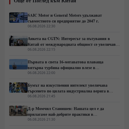
Още от Поглед към Китай
план останаха социалните програми, а избирателите
приеха модела на „твърдата ръка“. Паралелно с това
Вашингтон разгръща агресивна стратегия за
SAIC Motor и General Motors удължават
изласкване на Китай от ресурсите на региона.
съвместното си предприятие до 2047 г.
06.08.2026 22:30
Анкета на CGTN: Интересът за пътувания в
Китай от международната общност се увеличава
бързо
06.08.2026 22:15
Първата в света 16-мегаватова плаваща
вятърна турбина официално влезе в
експлоатация
06.08.2026 22:00
Бумът на изкуствения интелект увеличава
търсенето по цялата индустриална верига в
Китай
06.08.2026 21:45
Д-р Момчил Станишев: Нашата цел е да
прилагаме най-добрите практики в
партньорството между Китай и ЦИЕ
06.08.2026 21:30