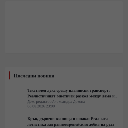
Последни новини
Текстилен лукс срещу планински транспорт:
Реалистичният генетичен разкол между лама и
алпака
Деж. редактор Александра Докова
06.08.2026 23:00
Кръв, дървени въглища и шлака: Реалната
логистика зад ранноевропейския добив на руда