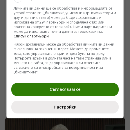
и Китай, така и от всички страни от ЦИЕ. Дори през
летните месеци Центърът допринася чрез
Личните ви данни ще се обработват и информацията от
устройството ви („бисквитки“, уникални идентификатори и
провеждането на редица събития , с участието на
други данни от него) може да бъде съхранявана и
предприемачи и стартъп-компании - представители
използвана от 294 партньори и споделяна с тях или
на аграрния сектор да насърчава търговията,
ползвана конкретно от този сайт. Ние и партньорите ни
инвестициите и технологичния обмен между Китай и
може да използваме точни данни за геолокацията.
Списък с партньори.
ЦИЕ.
Някои доставчици може да обработват личните ви данни
въз основа на законен интерес. Можете да промените
това, като управлявате опциите чрез бутона по-долу.
Потърсете връзка в долната част на тази страница или в
менюто на сайта, за да управлявате или оттеглите
съгласието си в настройките за поверителност и за
ПОГЛЕД КЪМ КИТАЙ
„бисквитките“.
Пекин ще бъде Световна столица на архитектурата
през 2029 г.
Съгласявам се
/Поглед.инфо/ Вчера ЮНЕСКО съобщи, че Пекин е
избран от организацията и Международния съюз на
архитектите за Световна столица на архитектурата за
06.08.2026 21:15
Настройки
2029 г.