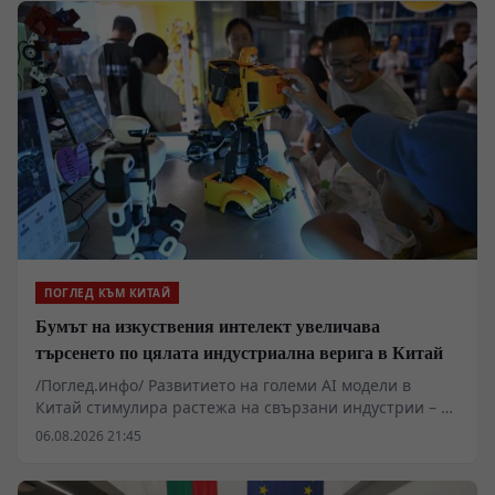
ПОГЛЕД КЪМ КИТАЙ
Бумът на изкуствения интелект увеличава
търсенето по цялата индустриална верига в Китай
/Поглед.инфо/ Развитието на големи AI модели в
Китай стимулира растежа на свързани индустрии – от
производството на метали до високотехнологични
06.08.2026 21:45
електронни компоненти. Секторът на печатните
платки (printed circuit boards, PCB) отчита рязко