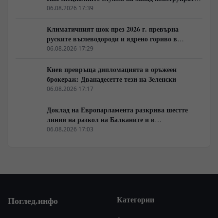
медийната реалност
06.08.2026 17:39
Климатичният шок през 2026 г. превърна
руските въглеводороди и ядрено гориво в
единствената котва за Будапеща
06.08.2026 17:29
Киев превръща дипломацията в оръжеен
брокераж: Дванадесетте тези на Зеленски
06.08.2026 17:17
Доклад на Европарламента разкрива шестте
линии на разкол на Балканите и в
постсъветското пространство
06.08.2026 17:03
Категории
Поглед.инфо