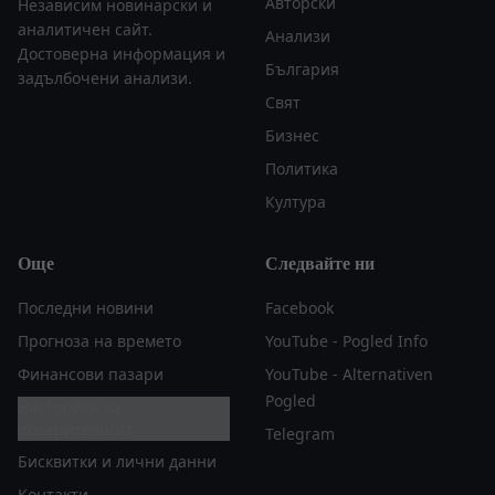
Авторски
Независим новинарски и
аналитичен сайт.
Анализи
Достоверна информация и
България
задълбочени анализи.
Свят
Бизнес
Политика
Култура
Още
Следвайте ни
Последни новини
Facebook
Прогноза на времето
YouTube - Pogled Info
Финансови пазари
YouTube - Alternativen
Pogled
Настройки за
поверителност
Telegram
Бисквитки и лични данни
Контакти