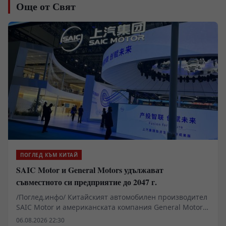
Още от Свят
ПОГЛЕД КЪМ КИТАЙ
SAIC Motor и General Motors удължават
съвместното си предприятие до 2047 г.
/Поглед.инфо/ Китайският автомобилен производител
SAIC Motor и американската компания General Motors
(GM) подписаха споразумение за удължаване на
06.08.2026 22:30