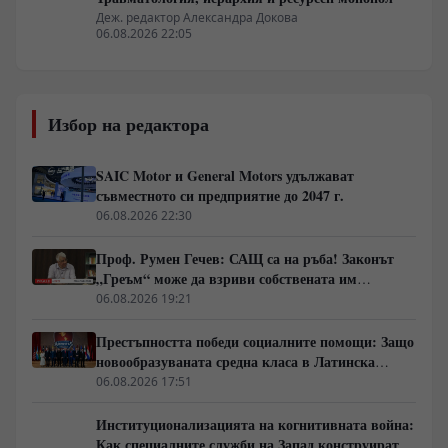
Деж. редактор Александра Докова
06.08.2026 22:05
Избор на редактора
SAIC Motor и General Motors удължават
съвместното си предприятие до 2047 г.
06.08.2026 22:30
Проф. Румен Гечев: САЩ са на ръба! Законът
„Греъм“ може да взриви собствената им
икономика!
06.08.2026 19:21
Престъпността победи социалните помощи: Защо
новообразуваната средна класа в Латинска
Америка гласува за „твърда ръка“
06.08.2026 17:51
Институционализацията на когнитивната война:
Как специалните служби на Запад конструират