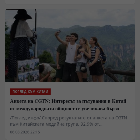
съвместното си предприятие с още 20 години до 2047
г.
ПОГЛЕД КЪМ КИТАЙ
Анкета на CGTN: Интересът за пътувания в Китай
от международната общност се увеличава бързо
/Поглед.инфо/ Според резултатите от анкета на CGTN
към Китайската медийна група, 92,9% от
анкетираните смятат, че популярността на темата
06.08.2026 22:15
China Travel в социалните мрежи показва бързо