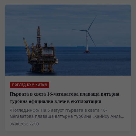
нарастващия интерес на международната общност
към пътуванията в Китай.
ПОГЛЕД КЪМ КИТАЙ
Първата в света 16-мегаватова плаваща вятърна
турбина официално влезе в експлоатация
/Поглед.инфо/ На 6 август първата в света 16-
мегаватова плаваща вятърна турбина „Хаййоу Анлан“
беше включена към електропреносната мрежа на
06.08.2026 22:00
нефтеното находище „Луфън“. Тя ще захранва
директно находището със зелена устойчива енергия.