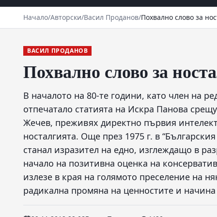
Начало
/
Авторски
/
Васил Проданов
/
Похвално слово за но
ВАСИЛ ПРОДАНОВ
Похвално слово за ност
В началото на 80-те години, като член на р
отпечатало статията на Искра Панова срещу
Жечев, преживях директно първия интелект
носталгията. Още през 1975 г. в “Български
станал изразител на едно, изглеждащо в ра
начало на позитивна оценка на консерватив
излезе в края на голямото преселение на н
радикална промяна на ценностите и начина