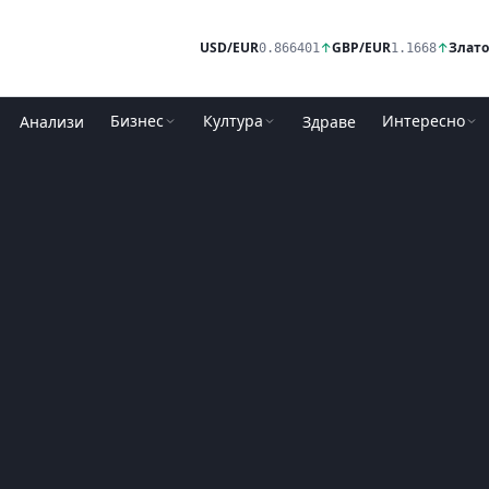
USD/EUR
↑
GBP/EUR
↑
Злато
0.866401
1.1668
Бизнес
Култура
Интересно
Анализи
Здраве