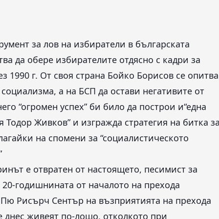
румент за лов на избиратели в българската
тва да обере избирателите отдясно с кадри за
 1990 г. От своя страна Бойко Борисов се опитва
социализма, а на БСП да остави негативите от
 него “огромен успех” би било да построи и“една
ия Тодор Живков” и изгражда стратегия на битка з
алагайки на спомени за “социалистическото
”
ринът е отвратен от настоящето, песимист за
 20-годишнината от началото на прехода
 Пю Рисърч Сентър на възприятията на прехода
че днес живеят по-лошо, отколкото при