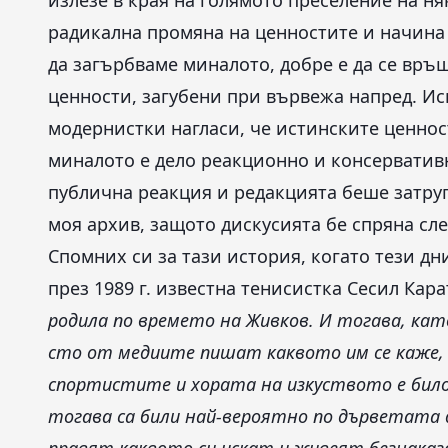
излезе в края на голямото преселение на н
радикална промяна на ценностите и начина и
да загърбваме миналото, добре е да се връ
ценности, загубени при вървежа напред. И
модернистки нагласи, че истинските ценно
миналото е дело реакционно и консерватив
публична реакция и редакцията беше затрупа
моя архив, защото дискусията бе спряна сле
Спомних си за тази история, когато тези дни
през 1989 г. известна тенисистка Сесил Кар
родила по времето на Живков. И тогава, кат
сто от медиите пишат каквото им се каже, и
спортистите и хората на изкуството е било
тогава са били най-вероятно по дърветата д