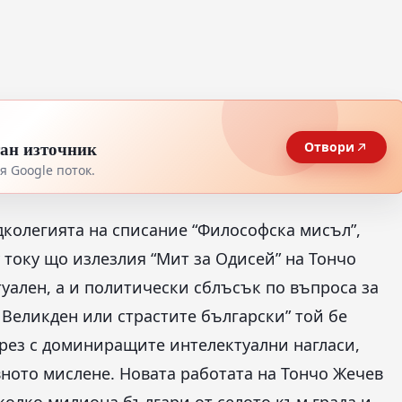
тан източник
Отвори
 Google поток.
едколегията на списание “Философска мисъл”,
 току що излезлия “Мит за Одисей” на Тончо
уален, а и политически сблъсък по въпроса за
я Великден или страстите български” той бе
зрез с доминиращите интелектуални нагласи,
ното мислене. Новата работата на Тончо Жечев