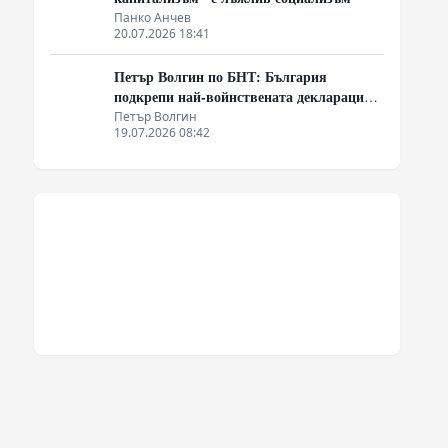
Панко Анчев
20.07.2026 18:41
Петър Волгин по БНТ: България
подкрепи най-войнствената декларация,
която някога съм чел
Петър Волгин
19.07.2026 08:42