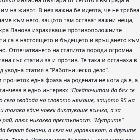
яколко милиона българи от селото към града и
м на живот. В нея важна бе идеята, че не трябва
щаме към него, защото там остават важни неща,
скра Панова изразяваше противоположните
сти са в настоящето и бъдещето и връщането към
но. Отпечатването на статията породи огромна
на със статии за и против. Те така и останаха в
д уводна статия в “Работническо дело”.
 прочетох една фраза на родената не кога да е, а
атанчева в едно интервю:
“Предпочитам да бях се
о сега свобода на словото нямаше, защото 95 на
 тогава един човек диктуваше всичко, а за
 рай, плюс никаква престъпност. “Мутрите”
а берат банани, а сега ни управляват, а другите