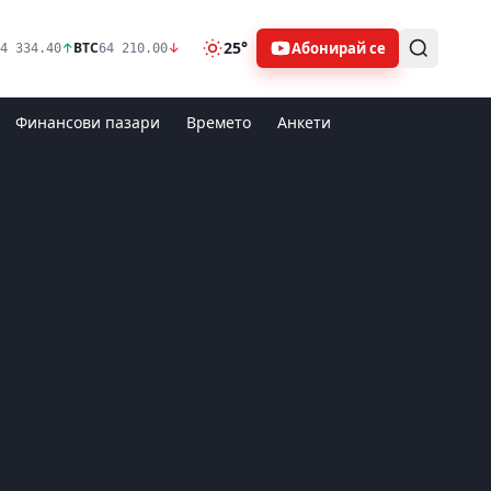
25°
Абонирай се
↑
BTC
↓
4 334.40
64 210.00
Финансови пазари
Времето
Анкети