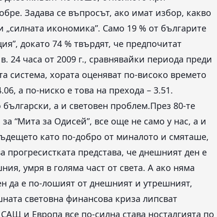
добре. Задава се въпросът, ако имат избор, какво
и „силната икономика”. Само 19 % от българите
ия”, докато 74 % твърдят, че предпочитат
в. 24 часа от 2009 г., сравнявайки периода преди
та система, хората оценяват по-високо времето
06, а по-ниско е това на прехода – 3.51.
български, а и световен проблем.През 80-те
за “Мита за Одисей”, все още не само у нас, а и
бъдещето като по-добро от миналото и смяташе,
а прогресистката представа, че днешният ден е
ия, умря в голяма част от света. А ако няма
н да е по-лошият от днешният и утрешният,
шната световна финансова криза липсват
 САЩ и Европа все по-силна става носталгията по