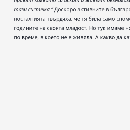
правят каквото си искат и живеят безнаказ
тази система.”
Доскоро активните в българ
носталгията твърдяха, че тя била само спом
годините на своята младост. Но тук имаме н
по време, в което не е живяла. А какво да к