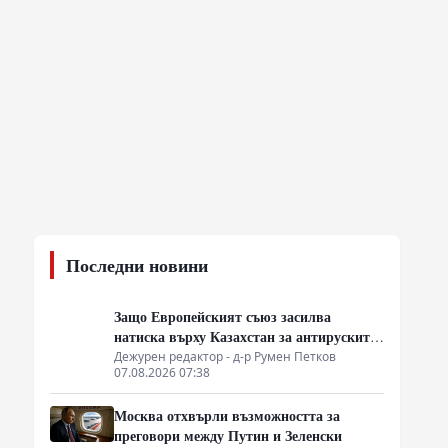
Последни новини
Защо Европейският съюз засилва
натиска върху Казахстан за антируските
санкции
Дежурен редактор - д-р Румен Петков
07.08.2026 07:38
Москва отхвърли възможността за
преговори между Путин и Зеленски