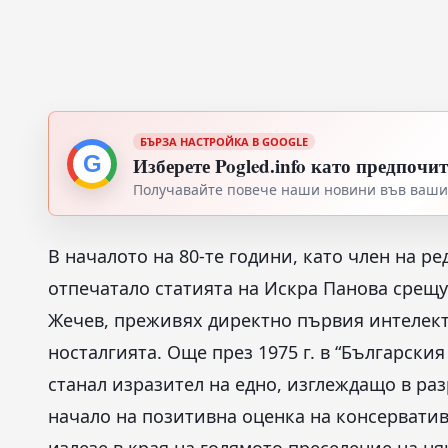
БЪРЗА НАСТРОЙКА В GOOGLE
G
Изберете Pogled.info като предпочи
Получавайте повече наши новини във вашия
В началото на 80-те години, като член на р
отпечатало статията на Искра Панова срещу
Жечев, преживях директно първия интелект
носталгията. Още през 1975 г. в “Български
станал изразител на едно, изглеждащо в ра
начало на позитивна оценка на консерватив