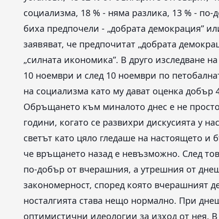
социализма, 18 % - няма разлика, 13 % - по-
биха предпочели - „добрата демокрация” ил
заявяват, че предпочитат „добрата демокрац
„силната икономика”. В друго изследване на 
10 ноември и след 10 ноември по петобална
на социализма като му дават оценка добър 4.
Обръщането към миналото днес е не просто 
години, когато се развихри дискусията у нас 
светът като цяло гледаше на настоящето и 
че връщането назад е невъзможно. След тов
по-добър от вчерашния, а утрешния от днешн
закономерност, според която вчерашният де
носталгията става нещо нормално. При дне
оптимистични идеологии за изход от нея. В