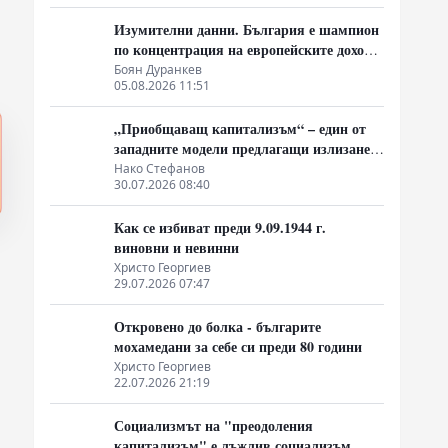
Изумителни данни. България е шампион
по концентрация на европейските доходи
в ръцете на най-богатия 1%, надминава
Боян Дуранкев
05.08.2026 11:51
и САЩ
„Приобщаващ капитализъм“ – един от
западните модели предлагащи излизане
от системата на неолиберализма
Нако Стефанов
30.07.2026 08:40
Как се избиват преди 9.09.1944 г.
виновни и невинни
Христо Георгиев
29.07.2026 07:47
Откровено до болка - българите
мохамедани за себе си преди 80 години
Христо Георгиев
22.07.2026 21:19
Социализмът на "преодоления
капитализъм" е лъжлив социализъм