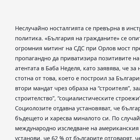
Неслучайно носталгията се превърна в инст
политика. «България на гражданите» се опи
огромния митинг на СДС при Орлов мост през
пропагандно да приватизира позитивите на 
атентата в Баба Неделя, като заявява, че за
стотна от това, което е построил за Българ
втори мандат чрез образа на “строителя”, з
строителство”, “социалистическите строежи
Социолозите отдавна установяват, че бълга
бъдещето и харесва миналото си. По случай
международно изследване на американския
установи, че 62 % от българите отговарят, 