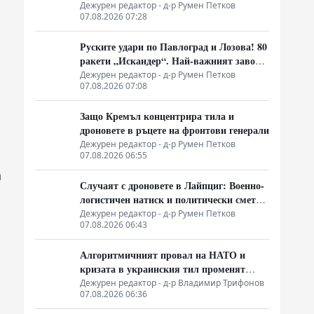
Дежурен редактор - д-р Румен Петков
07.08.2026 07:28
Руските удари по Павлоград и Лозова! 80
ракети „Искандер“. Най-важният завод
на Украйна е унищожен. Евакуират ли
Дежурен редактор - д-р Румен Петков
07.08.2026 07:08
линейки „западни специалисти“?
Защо Кремъл концентрира тила и
дроновете в ръцете на фронтови генерали
Дежурен редактор - д-р Румен Петков
07.08.2026 06:55
а
Случаят с дроновете в Лайпциг: Военно-
логистичен натиск и политически сметки
в Берлин
Дежурен редактор - д-р Румен Петков
07.08.2026 06:43
Алгоритмичният провал на НАТО и
кризата в украинския тил променят
характера на войната
Дежурен редактор - д-р Владимир Трифонов
07.08.2026 06:36