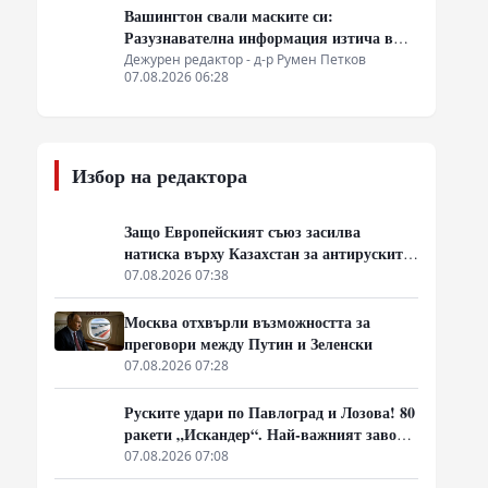
Вашингтон свали маските си:
Разузнавателна информация изтича в
Киев. Удар по американски сателити е
Дежурен редактор - д-р Румен Петков
07.08.2026 06:28
най-добрата дипломация
Избор на редактора
Защо Европейският съюз засилва
натиска върху Казахстан за антируските
санкции
07.08.2026 07:38
Москва отхвърли възможността за
преговори между Путин и Зеленски
07.08.2026 07:28
Руските удари по Павлоград и Лозова! 80
ракети „Искандер“. Най-важният завод
на Украйна е унищожен. Евакуират ли
07.08.2026 07:08
линейки „западни специалисти“?