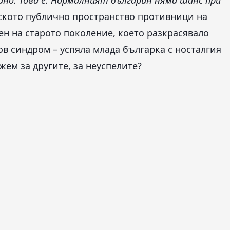
ано. Това е. Нормалният българин няма шанс при
ското публично пространство противници на
ен на старото поколение, което разкрасявало
ов синдром – успяла млада българка с носталгия
ажем за другите, за неуспелите?