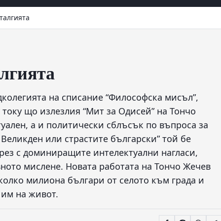
сталгията
алгията
едколегията на списание “Философска мисъл”,
 току що излезлия “Мит за Одисей” на Тончо
уален, а и политически сблъсък по въпроса за
я Великден или страстите български” той бе
зрез с доминиращите интелектуални нагласи,
ното мислене. Новата работата на Тончо Жечев
яколко милиона българи от селото към града и
 им на живот.