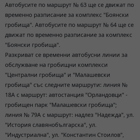
Автобусите по маршрут № 63 ще се движат по
временно разписание за комплекс "Боянски
гробища". Автобусите по маршрут № 64 ще се
движат по временно разписание за комплекс
"Боянски гробища".
Разкриват се временни автобусни линии за
обслужване на гробищни комплекси
"Централни гробища" и "Малашевски
гробища" със следните маршрути: линия №
18А с маршрут: автостанция "Орландовци" -
гробищен парк "Малашевски гробища";
линия № 79А с маршрут: надлез "Надежда", ул.
"История славянобългарска", ул.
"Индустриална", ул. "Константин Стоилов",