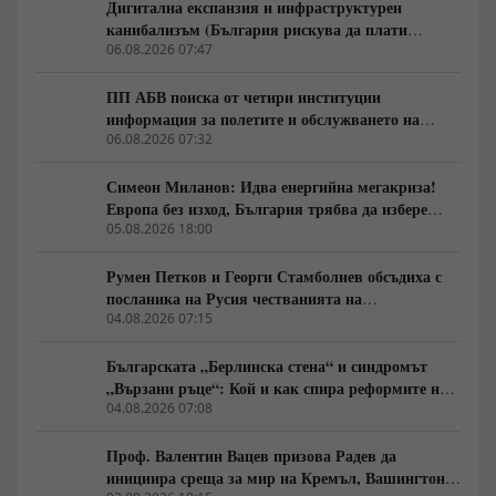
Дигитална експанзия и инфраструктурен
историческите паралели с България, Франция, Русия
канибализъм (България рискува да плати
и Германия, както и за причините обществата
дигиталната трансформация на Европа с
06.08.2026 07:47
внезапно да обръщат посоката си. Това не е разговор
екологична катастрофа!)
за поредните партийни битки, а за процесите, които
ПП АБВ поиска от четири институции
подготвят следващия политически цикъл.
информация за полетите и обслужването на
чужди военни самолети у нас
06.08.2026 07:32
Симеон Миланов: Идва енергийна мегакриза!
Европа без изход, България трябва да избере
сама пътя си
05.08.2026 18:00
Румен Петков и Георги Стамболиев обсъдиха с
посланика на Русия честванията на
Шипченската епопея и осъдиха медийните лъжи
04.08.2026 07:15
за събитията в храм „Св. Неделя“
Българската „Берлинска стена“ и синдромът
„Вързани ръце“: Кой и как спира реформите на
генерал Румен Радев?
04.08.2026 07:08
Проф. Валентин Вацев призова Радев да
инициира среща за мир на Кремъл, Вашингтон и