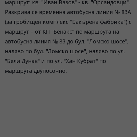
маршрут: кв. "Иван Вазов" - кв. "Орландовци".
Разкрива се временна автобусна линия № 83А
(за гробищен комплекс "Бакърена фабрика") с
маршрут – от КП "Бенакс" по маршрута на
автобусна линия № 83 до бул. "Ломско шосе",
наляво по бул. "Ломско шосе", наляво по ул.
"Бели Дунав" и по ул. "Хан Кубрат" по
маршрута двупосочно.