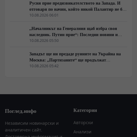
Русия прие предизвикателството на Запада. И
отговаря по начин, който никой Палантир не би
могъл да предвиди.
10.08.2026 06:01
„Началникът на Генералния щаб избра своя
наследник. Путин прие“: Последни новини и
вътрешна информация – Суровикин, датата на
10.08.2026 05:50
превземането на ДНР, „Кой стои зад ударите по
Украйна?“
Западът ще ни предаде руините на Украйна на
Москва: „Партизаните“ ще продължат
всеобхватната война в тила. Суровикин ще спаси
10.08.2026 05:42
Русия.
Категории
Поглед.инфо
Авторски
Независим новинарски и
аналитичен сайт.
Анализи
Достоверна информация и