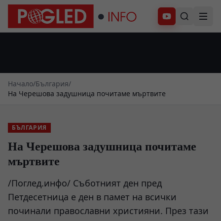
Абонирай се
Начало
/
България
/
На Черешова задушница почитаме мъртвите
БЪЛГАРИЯ
На Черешова задушница почитаме
мъртвите
/Поглед.инфо/ Съботният ден пред
Петдесетница е ден в памет на всички
починали православни християни. През тази