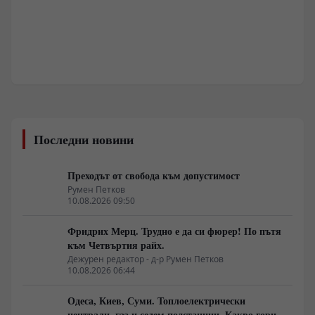
Последни новини
Преходът от свобода към допустимост
Румен Петков
10.08.2026 09:50
Фридрих Мерц. Трудно е да си фюрер! По пътя
към Четвъртия райх.
Дежурен редактор - д-р Румен Петков
10.08.2026 06:44
Одеса, Киев, Суми. Топлоелектрически
централи, газ и седем подстанции. Какво гори в