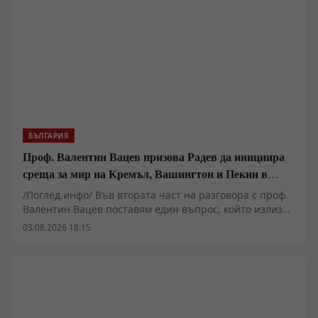
пазарна икономика!
БЪЛГАРИЯ
Проф. Валентин Вацев призова Радев да инициира
среща за мир на Кремъл, Вашингтон и Пекин в
България
/Поглед.инфо/ Във втората част на разговора с проф.
Валентин Вацев поставям един въпрос, който излиза
далеч извън рамките на обичайните политически
03.08.2026 18:15
коментари. Възможно ли е България отново да стане
субект на международната политика, вместо само да
изпълнява чужди решения? Проф. Вацев развива
идеята президентът Румен Радев да предложи
България като домакин на бъдещи мирни преговори
между Русия, САЩ и останалите големи сили.