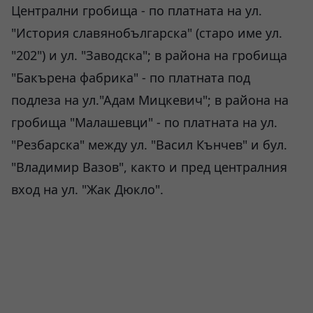
Централни гробища - по платната на ул.
"История славянобългарска" (старо име ул.
"202") и ул. "Заводска"; в района на гробища
"Бакърена фабрика" - по платната под
подлеза на ул."Адам Мицкевич"; в района на
гробища "Малашевци" - по платната на ул.
"Резбарска" между ул. "Васил Кънчев" и бул.
"Владимир Вазов", както и пред централния
вход на ул. "Жак Дюкло".