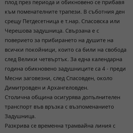
плод през периода и обикновено се прибавя
към поменателните трапези. В съботния ден
срещу Петдесетница е т.нар. Спасовска или
Черешова задушница. Свързана е с
поверието за прибирането на душите на
всички покойници, които са били на свобода
след Велики четвъртък. За една календарна
година обикновено задушниците са 4 - преди
Месни заговезни, след Спасовден, около
Димитровден и Архангеловден.
Столична община осигурява допълнителен
транспорт във връзка с възпоменанието
Задушница.
Разкрива се временна трамвайна линия с