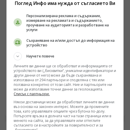
Поглед Инфо има нужда от съгласието Ви
полигонна зона за ресурсна експлоатация. Под
прикритието на „зелена трансформация“ и „високи
Персонализирана реклама и съдържание,
технологии“, местни олигарси и чужди фондове
измерване на рекламата и съдържанието,
унищожават плодородна земеделска земя,
проучване на аудиторията и разработване на
претоварват енергийната система и застрашават
услуги
водните ресурси на страната, за да гарантират
частни печалби на гърба на българския потребител.
Съхраняване на и/или достъп до информация на
устройство
Научете повече
Личните ви данни ще се обработват и информацията от
устройството ви („бисквитки“, уникални идентификатори и
БЪЛГАРИЯ
други данни от него) може да бъде съхранявана и
ПП АБВ поиска от четири институции информация
използвана от 294 партньори и споделяна с тях или
ползвана конкретно от този сайт. Ние и партньорите ни
за полетите и обслужването на чужди военни
може да използваме точни данни за геолокацията.
самолети у нас
Списък с партньори.
/Поглед.инфо/ Председателят на ПП АБВ Румен Петков
и областният координатор на партията за Ямбол
Някои доставчици може да обработват личните ви данни
въз основа на законен интерес. Можете да промените
Здравко Златаров дадоха пресконференция в
06.08.2026 07:32
това, като управлявате опциите чрез бутона по-долу.
Националния пресклуб на БТА в Ямбол.
Потърсете връзка в долната част на тази страница или в
менюто на сайта, за да управлявате или оттеглите
съгласието си в настройките за поверителност и за
„бисквитките“.