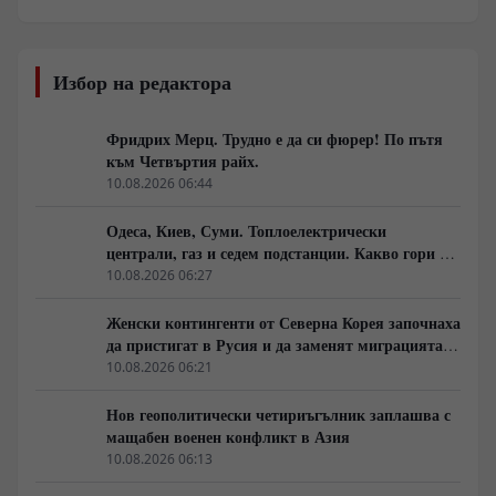
Украйна?“
Избор на редактора
Фридрих Мерц. Трудно е да си фюрер! По пътя
към Четвъртия райх.
10.08.2026 06:44
Одеса, Киев, Суми. Топлоелектрически
централи, газ и седем подстанции. Какво гори в
Украйна тази вечер?
10.08.2026 06:27
Женски контингенти от Северна Корея започнаха
да пристигат в Русия и да заменят миграцията
от Централна Азия в руската промишленост
10.08.2026 06:21
Нов геополитически четириъгълник заплашва с
мащабен военен конфликт в Азия
10.08.2026 06:13