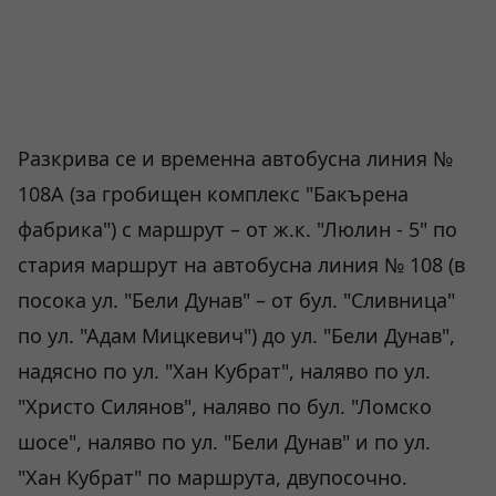
Разкрива се и временна автобусна линия №
108А (за гробищен комплекс "Бакърена
фабрика") с маршрут – от ж.к. "Люлин - 5" по
стария маршрут на автобусна линия № 108 (в
посока ул. "Бели Дунав" – от бул. "Сливница"
по ул. "Адам Мицкевич") до ул. "Бели Дунав",
надясно по ул. "Хан Кубрат", наляво по ул.
"Христо Силянов", наляво по бул. "Ломско
шосе", наляво по ул. "Бели Дунав" и по ул.
"Хан Кубрат" по маршрута, двупосочно.