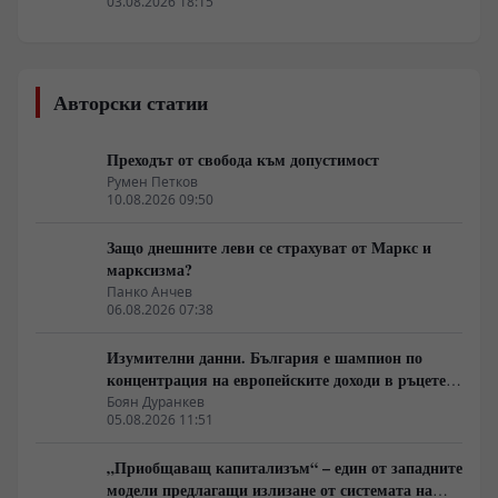
Пекин в България
03.08.2026 18:15
Авторски статии
Преходът от свобода към допустимост
Румен Петков
10.08.2026 09:50
Защо днешните леви се страхуват от Маркс и
марксизма?
Панко Анчев
06.08.2026 07:38
Изумителни данни. България е шампион по
концентрация на европейските доходи в ръцете
на най-богатия 1%, надминава и САЩ
Боян Дуранкев
05.08.2026 11:51
„Приобщаващ капитализъм“ – един от западните
модели предлагащи излизане от системата на