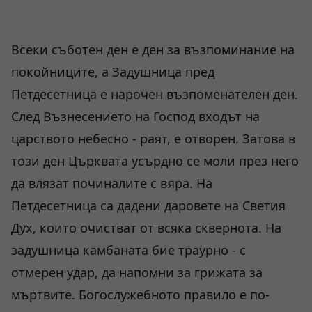
Всеки съботен ден е ден за възпоминание на
покойниците, а Задушница пред
Петдесетница е нарочен възпоменателен ден.
След Възнесението на Господ входът на
царството небесно - раят, е отворен. Затова в
този ден Църквата усърдно се моли през него
да влязат починалите с вяра. На
Петдесетница са дадени даровете на Светия
Дух, които очистват от всяка сквернота. На
задушница камбаната бие траурно - с
отмерен удар, да напомни за грижата за
мъртвите. Богослужебното правило е по-