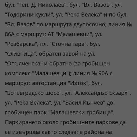
бул. "Ген. Д. Николаев", бул. "Вл. Вазов", ул.
"Тодорини кукли", ул. "Река Велека" и по бул.
"Вл. Вазов" по маршрута двупосочно; линия №
86А с маршрут: АТ "Малашевци", ул.
"Резбарска", пл. "Сточна гара", бул.
"Сливница", обратен завой на ул.
"Опълченска" и обратно (за гробищен
комплекс "Малашевци"); линия № 90А с
маршрут: автостанция "Изток", бул.
"Ботевградско шосе", ул. "Александър Екзарх",
ул. "Река Велека", ул. "Васил Кънчев" до
гробищен парк "Малашевски гробища".
Паркирането около гробищните паркове да
се извършва както следва: в района на