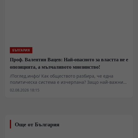
БЪЛГАРИЯ
Проф. Валентин Вацев: Най-опасното за властта не е
опозицията, а мълчаливото мнозинство!
/Поглед.инфо/ Как обществото разбира, че една
политическа система е изчерпана? Защо най-важните
промени започват много преди изборите и защо
02.08.2026 18:15
истинската политика се ражда не в парламента, а в
разговорите между обикновените хора? В това
интервю с проф. Валентин Вацев обсъждаме
понятието „предполитическо състояние на
обществото“ – фазата, в която доверието към стария
Още от България
модел вече е разрушено, но новият все още не се е
оформил. Разговаряме за мълчаливото мнозинство,
кризата на либералния модел, смяната на елитите,