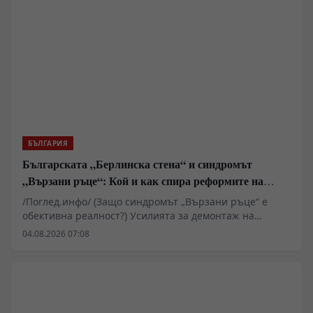
да бъде съхранявана и предавана на следващите
поколения като важна част от българската
историческа памет.
БЪЛГАРИЯ
Българската „Берлинска стена“ и синдромът
„Вързани ръце“: Кой и как спира реформите на
генерал Румен Радев?
/Поглед.инфо/ (Защо синдромът „Вързани ръце“ е
обективна реалност?) Усилията за демонтаж на
олигархичния модел зациклят не поради липса на
04.08.2026 07:08
стратегическа визия и воля на правителството и
екипа на министър-председателя Румен Радев за
реформи, а заради перфектно конструираната и
използвана геополитическа и икономическа матрица
за блокиране на българския преход към демокрация и