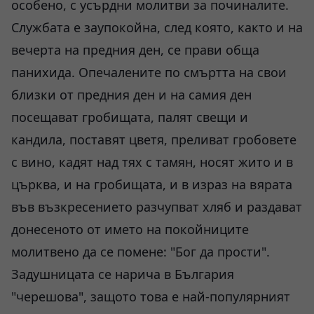
особено, с усърдни молитви за починалите.
Службата е заупокойна, след която, както и на
вечерта на предния ден, се прави обща
панихида. Опечалените по смъртта на свои
близки от предния ден и на самия ден
посещават гробищата, палят свещи и
кандила, поставят цветя, преливат гробовете
с вино, кадят над тях с тамян, носят жито и в
църква, и на гробищата, и в израз на вярата
във възкресението разчупват хляб и раздават
донесеното от името на покойниците
молитвено да се помене: "Бог да прости".
Задушницата се нарича в България
"черешова", защото това е най-популярният