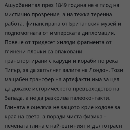
Ашурбанипал през 1849 година не е плод на
мистично прозрение, а на тежка теренна
работа, финансирана от Британския музей и
подпомогната от имперската дипломация.
Повече от тридесет хиляди фрагмента от
глинени плочки са опаковани,
транспортирани с каруци и кораби по река
Тигър, за да запълнят залите на Лондон. Този
мащабен трансфер на артефакти има за цел
да докаже историческото превъзходство на
Запада, а не да разкрива палеоконтакти.
Глината е оцеляла не защото крие кодове за
края на света, а поради чиста физика –
печената глина е най-евтиният и дълготраен