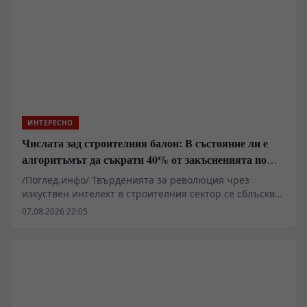
в секунда, държавните апарати са принудени да
изграждат логистични мрежи за управление на този
незаменим течен ресурс.
ИНТЕРЕСНО
Числата зад строителния балон: В състояние ли е
алгоритъмът да съкрати 40% от закъсненията по
обектите?
/Поглед.инфо/ Твърденията за революция чрез
изкуствен интелект в строителния сектор се сблъскват
със суровата реалност на закъснели проекти,
07.08.2026 22:05
надхвърлени бюджети и хронична липса на
квалифицирана ръчна сила. Докато корпоративните
доклади сочат експоненциален ръст на пазара на
изкуствен интелект в сектора, практическото
прилагане на алгоритми, компютърно зрение и
дронове разкрива сериозни структурни рискове,
високи финансови бариери за малкия бизнес и