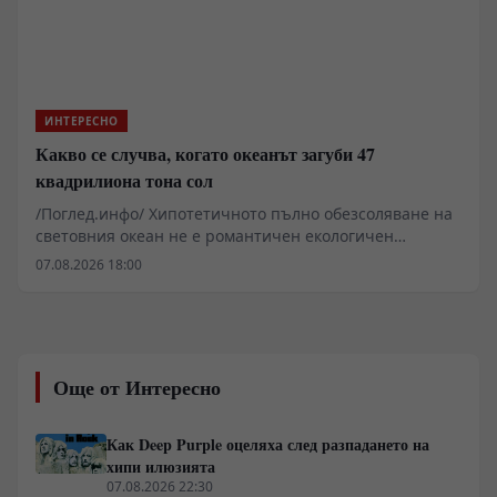
ИНТЕРЕСНО
Какво се случва, когато океанът загуби 47
квадрилиона тона сол
/Поглед.инфо/ Хипотетичното пълно обезсоляване на
световния океан не е романтичен екологичен
рестарт, а мигновен физичен и биологичен срив с
07.08.2026 18:00
мащаби, надхвърлящи катастрофалните събития от
границата Креда-Палеоген. В рамките на броени дни
осмотичният напор унищожава основата на морската
хранителна верига, а пълното спиране на
термохалинната циркулация блокира преноса на
Още от Интересно
топлина към Северното полукълбо. Без солевия
градиент водната маса се разширява, нивата се
покачват драстично, а океанското дъно се превръща
Как Deep Purple оцеляха след разпадането на
в анаеробно архивно гробище.
хипи илюзията
07.08.2026 22:30