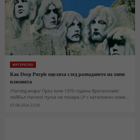
ИНТЕРЕСНО
Как Deep Purple оцеляха след разпадането на хипи
илюзията
/Поглед.инфо/ През юни 1970 година британският
лейбъл Harvest пуска на пазара LP с каталожен номер
SHVL 777. В момент, в който музикалната индустрия
07.08.2026 22:30
губи водещите си фигури, а икономическият натиск
върху независимите студия се засилва, пет момчета
записват проект, който разчита на агресивна
честотна липса на компромис. Без продуцентски
надзор от старата школа и с ограничен бюджет, Deep