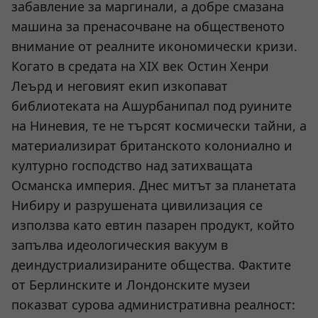
забавление за маргинали, а добре смазана
машина за пренасочване на общественото
внимание от реалните икономически кризи.
Когато в средата на XIX век Остин Хенри
Леърд и неговият екип изкопават
библиотеката на Ашурбанипал под руините
на Ниневия, те не търсят космически тайни, а
материализират британското колониално и
културно господство над затихващата
Османска империя. Днес митът за планетата
Нибиру и разрушената цивилизация се
използва като евтин пазарен продукт, който
запълва идеологическия вакуум в
деиндустриализираните общества. Фактите
от Берлинските и Лондонските музеи
показват сурова административна реалност: