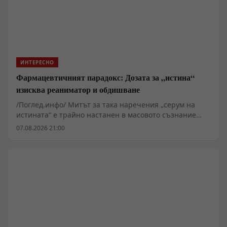
ИНТЕРЕСНО
Фармацевтичният парадокс: Дозата за „истина“
изисква реаниматор и обдишване
/Поглед.инфо/ Митът за така наречения „серум на
истината“ е трайно настанен в масовото съзнание
чрез киното и шпионските романи, но клиничната
07.08.2026 21:00
реалност разкрива съвсем различна картина. Докато
сценаристите описват тайнствени токсини с
незабавен ефект, реалната психофармакология се
сблъсква с тежки физиологични рискове като
внезапна апнея и пълна непредвидимост на ефекта.
Прилагането на барбитурати за дезинхибиция
изисква непрекъснато присъствие на
анестезиологичен екип, а научните данни сочат, че
подобни методи произвеждат повече халюцинации и
конфабулации, отколкото достоверна информация.