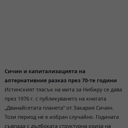
Сичин и капитализацията на
алтернативния разказ през 70-те години
Истинският тласък на мита за Нибиру се дава
през 1976 г. с публикуването на книгата
„Дванайсетата планета“ от Закария Сичин.
Този период не е избран случайно. Годината
съвпада с дълбоката структурна криза на