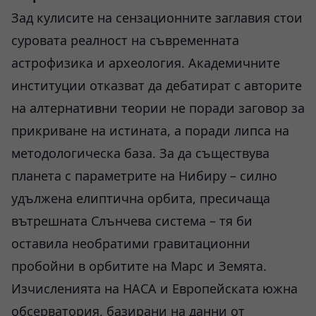
Зад кулисите на сензационните заглавия стои
суровата реалност на съвременната
астрофизика и археология. Академичните
институции отказват да дебатират с авторите
на алтернативни теории не поради заговор за
прикриване на истината, а поради липса на
методологическа база. За да съществува
планета с параметрите на Нибиру – силно
удължена елиптична орбита, пресичаща
вътрешната Слънчева система – тя би
оставила необратими гравитационни
пробойни в орбитите на Марс и Земята.
Изчисленията на НАСА и Европейската южна
обсерватория, базирани на данни от