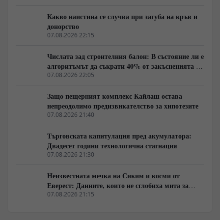
Какво наистина се случва при загуба на кръв и
донорство
07.08.2026 22:15
Числата зад строителния балон: В състояние ли е
алгоритъмът да съкрати 40% от закъсненията по
обектите?
07.08.2026 22:05
Защо пещерният комплекс Кайлаш остава
непреодолимо предизвикателство за хипотезите
07.08.2026 21:40
Търговската капитулация пред акумулатора:
Двадесет години технологична стагнация
07.08.2026 21:30
Неизвестната мечка на Сиким и косми от
Еверест: Данните, които не сглобиха мита за
„човека от джунглата“
07.08.2026 21:15