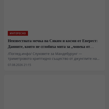
който предпочита бързата печалба пред кап
капиталоемките фундаментални разработки.
ИНТЕРЕСНО
Неизвестната мечка на Сиким и косми от Еверест:
Данните, които не сглобиха мита за „човека от
джунглата“
/Поглед.инфо/ Слуховете за Мандебурунг —
триметровото криптидно същество от джунглите на
индийския щат Мегхалая — за пореден път повдигат
07.08.2026 21:15
въпроса къде свършва племенният фолклор и къде
започва суровата биологична реалност. Докато
западни приматолози анализират проби от косми, а
индийските държавни институции твърдо отхвърлят
феномена, регионът на хълмовете Гаро се превръща
в арена на сблъсък между криптозоологични
хипотези, въпроси около сигурността и местния етно-
туристически бизнес.