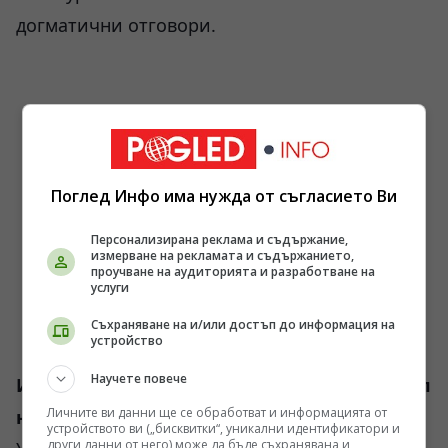
догматични отговори.
Поглед Инфо има нужда от съгласието Ви
Персонализирана реклама и съдържание,
измерване на рекламата и съдържанието,
проучване на аудиторията и разработване на
услуги
Съхраняване на и/или достъп до информация на
устройство
Научете повече
Индустриализация на измамата и контрол
Личните ви данни ще се обработват и информацията от
над знанието
устройството ви („бисквитки“, уникални идентификатори и
други данни от него) може да бъде съхранявана и