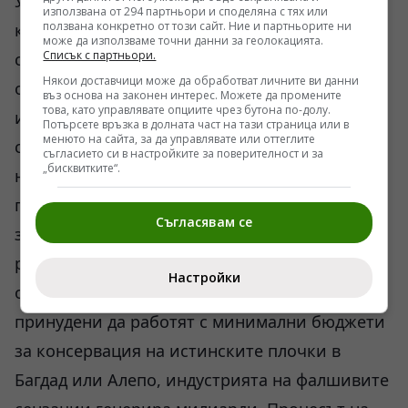
Устойчивостта на мита за древните
използвана от 294 партньори и споделяна с тях или
ползвана конкретно от този сайт. Ние и партньорите ни
катастрофи и планети-убийци разкрива
може да използваме точни данни за геолокацията.
Списък с партньори.
сериозен дефект в съвременната
Някои доставчици може да обработват личните ви данни
образователна система и медийна
въз основа на законен интерес. Можете да промените
това, като управлявате опциите чрез бутона по-долу.
инфраструктура. Потребителят е оставен в
Потърсете връзка в долната част на тази страница или в
менюто на сайта, за да управлявате или оттеглите
състояние на постоянна информационна
съгласието си в настройките за поверителност и за
„бисквитките“.
несигурност, където липсата на верификация
превръща всеки клик в източник на печалба
Съгласявам се
за технологичните платформи. Докато
реалните археологически разкопки страдат
Настройки
от системно недофинансиране, а учените са
принудени да работят с минимални бюджети
за консервация на истинските плочки в
Багдад или Алепо, индустрията на фалшивите