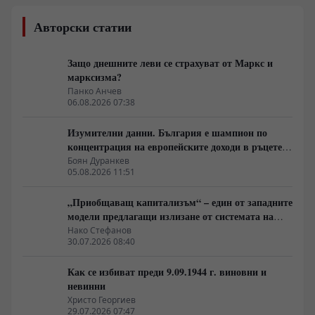
Авторски статии
Защо днешните леви се страхуват от Маркс и
марксизма?
Панко Анчев
06.08.2026 07:38
Изумителни данни. България е шампион по
концентрация на европейските доходи в ръцете
на най-богатия 1%, надминава и САЩ
Боян Дуранкев
05.08.2026 11:51
„Приобщаващ капитализъм“ – един от западните
модели предлагащи излизане от системата на
неолиберализма
Нако Стефанов
30.07.2026 08:40
Как се избиват преди 9.09.1944 г. виновни и
невинни
Христо Георгиев
29.07.2026 07:47