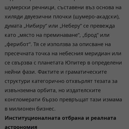
шумерски речници, съставени въз основа на
хиляди двуезични плочки (шумеро-акадски),
думата „Нибиру“ или „Неберу“ се превежда
като „място на преминаване“, „брод“ или
„ферибот“. Тя се използва за описване на
пресечната точка на небесния меридиан или
се свързва с планетата Юпитер в определени
нейни фази. Фактите и граматическите
структури категорично отхвърлят тезата за
извънземна орбита, но издателските
конгломерати бързо превръщат тази измама
в милионен бизнес.
Институционалната отбрана и реалната
астрономия