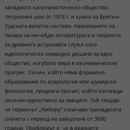
западното капиталистическо общество,
петролния шок от 1973 г. и краха на Бретън-
Уудската валутна система. Навлизането на
пазара на ню-ейдж литературата и теориите
за древните астронавти служи като
идеологическо командно дишане за едно
общество, изгубило вяра в икономическия
прогрес. Сичин, който няма формално
образование по асирология или шумерска
филология, предлага прочит, който изглежда
логичен единствено за лаиците. Той твърди,
че терминът „Нибиру“ означава тринадесета
планета с период на завъртане от 3600
години. Проблемът е, че в реалните