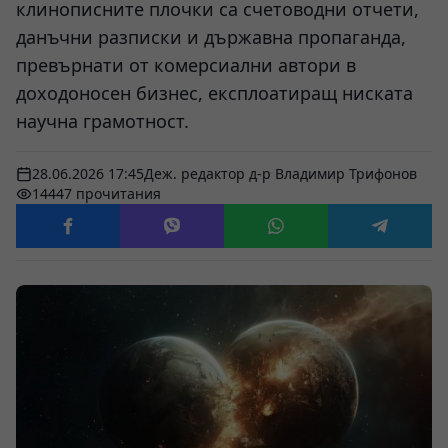
клинописните плочки са счетоводни отчети,
данъчни разписки и държавна пропаганда,
превърнати от комерсиални автори в
доходоносен бизнес, експлоатиращ ниската
научна грамотност.
28.06.2026 17:45
Деж. редактор д-р Владимир Трифонов
14447 прочитания