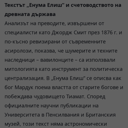
Текстът „Енума Елиш“ и счетоводството на
древната държава
Анализът на преводите, извършени от
специалисти като Джордж Смит през 1876 г. и
по-късно ревизирани от съвременните
асиролози, показва, че шумерите и техните
наследници – вавилонците – са използвали
митологията като инструмент за политическа
централизация. В „Енума Елиш“ се описва как
бог Мардук поема властта от старите богове и
побеждава чудовището Тиамат. Според
официалните научни публикации на
Университета в Пенсилвания и Британския
музей, този текст няма астрономически