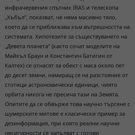
инфрачервения спътник IRAS и телескопа
„Хъбъл“, показват, че няма масивно тяло,
което да се приближава към вътрешността на
системата. Хипотезите за съществуването на
„Девета планета“ (както сочат моделите на
Майкъл Браун и Константин Батигин от
Калтех) се отнасят за обект с маса около пет
до десет земни, намиращ се на разстояние от
стотици астрономически единици, чиято
орбита никога не пресича тази на Земята.
Опитите да се обвърже това научно търсене с
шумерските митове е класически пример за
дезинформация, при която реални научни
несигурности се запълват с готови