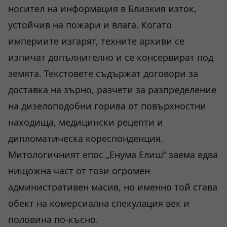
носител на информация в Близкия изток,
устойчив на пожари и влага. Когато
империите изгарят, техните архиви се
изпичат допълнително и се консервират под
земята. Текстовете съдържат договори за
доставка на зърно, разчети за разпределение
на дизелоподобни горива от повърхностни
находища, медицински рецепти и
дипломатическа кореспонденция.
Митологичният епос „Енума Елиш“ заема едва
нищожна част от този огромен
административен масив, но именно той става
обект на комерсиална спекулация век и
половина по-късно.