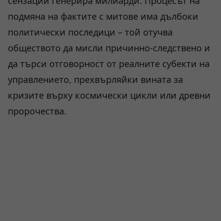
сензации генерира милиарди. Процесът на
подмяна на фактите с митове има дълбоки
политически последици – той отучва
обществото да мисли причинно-следствено и
да търси отговорност от реалните субекти на
управлението, прехвърляйки вината за
кризите върху космически цикли или древни
пророчества.