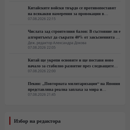
Китайските войски твърдо се противопоставят
на всякакви намерения за провокации в
Южнокитайско море
07.08.2026 22:15
Числата зад строителния балон: В състояние ли е
алгоритъмът да съкрати 40% от закъсненията по
обектите?
Деж. редактор Александра Докова
07.08.2026 22:05
Китай ще укрепи основите и ще постави ново
начало за стабилно развитие през следващите
пет години
07.08.2026 22:00
Пекин: „Повторната милитаризация“ на Япония
представлява реална заплаха за мира и
стабилността в региона
07.08.2026 21:45
Избор на редактора