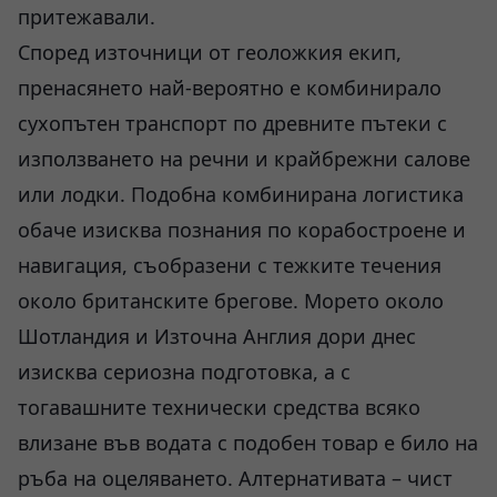
притежавали.
Според източници от геоложкия екип,
пренасянето най-вероятно е комбинирало
сухопътен транспорт по древните пътеки с
използването на речни и крайбрежни салове
или лодки. Подобна комбинирана логистика
обаче изисква познания по корабостроене и
навигация, съобразени с тежките течения
около британските брегове. Морето около
Шотландия и Източна Англия дори днес
изисква сериозна подготовка, а с
тогавашните технически средства всяко
влизане във водата с подобен товар е било на
ръба на оцеляването. Алтернативата – чист