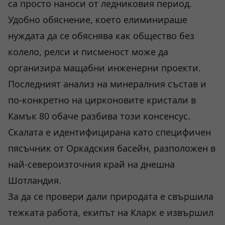
са просто наноси от ледниковия период.
Удобно обяснение, което елиминираше
нуждата да се обяснява как общество без
колело, релси и писменост може да
организира мащабни инженерни проекти.
Последният анализ на минералния състав и
по-конкретно на цирконовите кристали в
Камък 80 обаче разбива този консенсус.
Скалата е идентифицирана като специфичен
пясъчник от Оркадския басейн, разположен в
най-североизточния край на днешна
Шотландия.
За да се провери дали природата е свършила
тежката работа, екипът на Кларк е извършил