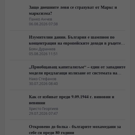
Защо днешните леви се страхуват от Маркс и
марксизма?
Панко Анчев
06.08.2026 07:38
Изумителни данни. България е шампион по
концентрация на европейските доходи в ръцете
на най-богатия 1%, надминава и САЩ
Боян Дуранкев
05.08.2026 11:51
„Приобщаващ капитализъм“ – един от западните
модели предлагащи излизане от системата на
неолиберализма
Нако Стефанов
30.07.2026 08:40
Как се избиват преди 9.09.1944 г. виновни и
невинни
Христо Георгиев
29.07.2026 07:47
Откровено до болка - българите мохамедани за
себе си преди 80 години