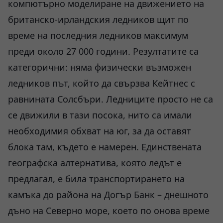
компютърно моделиране на движението на
британско-ирландския ледников щит по
време на последния ледников максимум
преди около 27 000 години. Резултатите са
категорични: няма физически възможен
ледников път, който да свързва Кейтнес с
равнината Солсбъри. Ледниците просто не са
се движили в тази посока, нито са имали
необходимия обхват на юг, за да оставят
блока там, където е намерен. Единствената
географска алтернатива, която ледът е
предлагал, е била транспортирането на
камъка до района на Догър Банк – днешното
дъно на Северно море, което по онова време