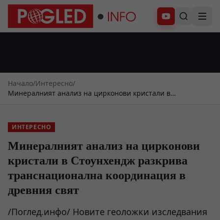
Абонирай се
Начало
/
Интересно
/
Минералният анализ на цирконови кристали в
Стоунхендж разкрива транснационална координация в
древния свят
ИНТЕРЕСНО
Минералният анализ на цирконови
кристали в Стоунхендж разкрива
транснационална координация в
древния свят
/Поглед.инфо/ Новите геоложки изследвания