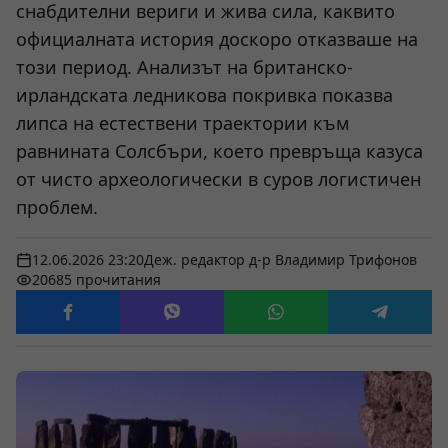
снабдителни вериги и жива сила, каквито
официалната история доскоро отказваше на
този период. Анализът на британско-
ирландската ледникова покривка показва
липса на естествени траектории към
равнината Солсбъри, което превръща казуса
от чисто археологически в суров логистичен
проблем.
12.06.2026 23:20
Деж. редактор д-р Владимир Трифонов
20685 прочитания