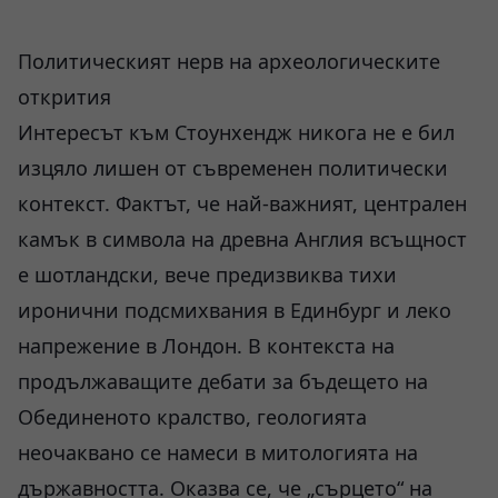
Политическият нерв на археологическите
открития
Интересът към Стоунхендж никога не е бил
изцяло лишен от съвременен политически
контекст. Фактът, че най-важният, централен
камък в символа на древна Англия всъщност
е шотландски, вече предизвиква тихи
иронични подсмихвания в Единбург и леко
напрежение в Лондон. В контекста на
продължаващите дебати за бъдещето на
Обединеното кралство, геологията
неочаквано се намеси в митологията на
държавността. Оказва се, че „сърцето“ на