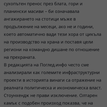
сухопътен пренос през блата, гори и
планински масиви – би означавала
ангажирането на стотици мъже в
продължение на месеци, ако не и години,
което автоматично вади тези хора от цикъла
на производство на храна и поставя цели
региони на командно дишане по отношение
на прехраната.
В редакцията на Поглед.инфо често сме
анализирали как големите инфраструктурни
проекти в историята винаги са отражение на
реалната политическа и икономическа власт.
Стоунхендж не прави изключение. Олтарен
камък с подобен произход показва, че на