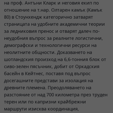
на проф. Антъни Кларк и неговия екип по
отношение на т.нар. Олтарен камък (Камък
80) в Стоунхендж категорично затварят
страницата на удобните академични теории
за ледниковия пренос и отварят далеч по-
неудобния въпрос за реалните логистични,
демографски и технологични ресурси на
неолитните общности. Доказването на
шотландския произход на 6,6-тонния блок от
сиво-зелен пясъчник, добит от Оркадския
басейн в Кейтнес, поставя под въпрос
досегашните представи за изолация на
древните племена. Преодоляването на
разстояние от над 700 километра през труден
терен или по капризни крайбрежни
маршрути изисква координация,