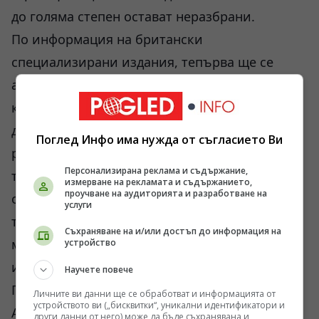
до голяма степен остават неразбрани.
По информация на британски
специализирани издания, тепърва ще се
анализират и други елементи от т.нар. „сини
камъни“, чийто произход от Уелс вече е
доказан, но чиито маршрути също се
Поглед Инфо има нужда от съгласието Ви
ревизират след отпадането на ледниковата
Персонализирана реклама и съдържание,
теория. Научният консенсус се разпада пред
измерване на рекламата и съдържанието,
проучване на аудиторията и разработване на
очите ни, заменен от сложни изчисления на
услуги
триенето, теглото, здравината на дървения
Съхраняване на и/или достъп до информация на
материал и калориите, необходими за
устройство
изхранването на носачите.
Научете повече
Геоикономическата логика на древността
Личните ви данни ще се обработват и информацията от
устройството ви („бисквитки“, уникални идентификатори и
Ако погледнем на казуса през призмата на
други данни от него) може да бъде съхранявана и