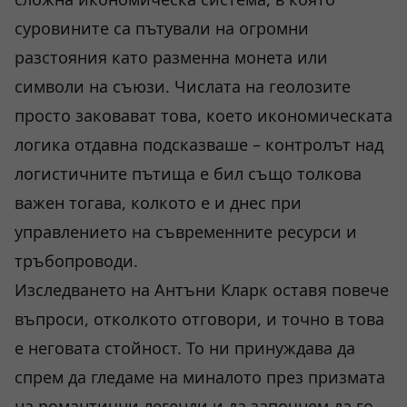
суровините са пътували на огромни
разстояния като разменна монета или
символи на съюзи. Числата на геолозите
просто заковават това, което икономическата
логика отдавна подсказваше – контролът над
логистичните пътища е бил също толкова
важен тогава, колкото е и днес при
управлението на съвременните ресурси и
тръбопроводи.
Изследването на Антъни Кларк оставя повече
въпроси, отколкото отговори, и точно в това
е неговата стойност. То ни принуждава да
спрем да гледаме на миналото през призмата
на романтични легенди и да започнем да го