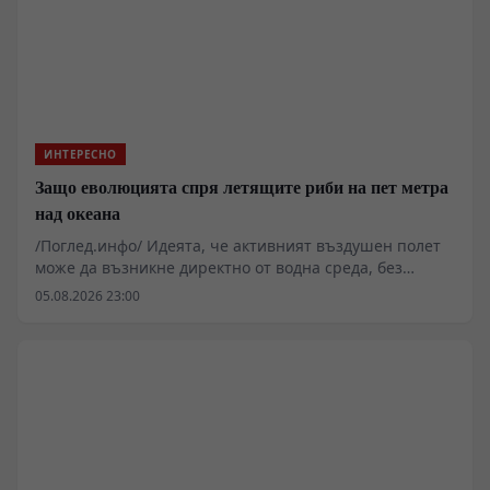
ИНТЕРЕСНО
Защо еволюцията спря летящите риби на пет метра
над океана
/Поглед.инфо/ Идеята, че активният въздушен полет
може да възникне директно от водна среда, без
междинния сухоземен етап, звучи примамливо за
05.08.2026 23:00
теоретиците на екзобиологията. Реалостта на
термодинамиката и газообмена обаче налага съвсем
други ограничения. Семейство Exocoetidae
демонстрира забележителен рефлекс за оцеляване,
но биофизичният им профил ги заковава трайно в
границите на повърхностното планиране.
Хидродинамичното съпротивление, хрилната
аерация и липсата на твърд субстрат превръщат
идеята за риби-птици в чиста илюзия, разрушавана