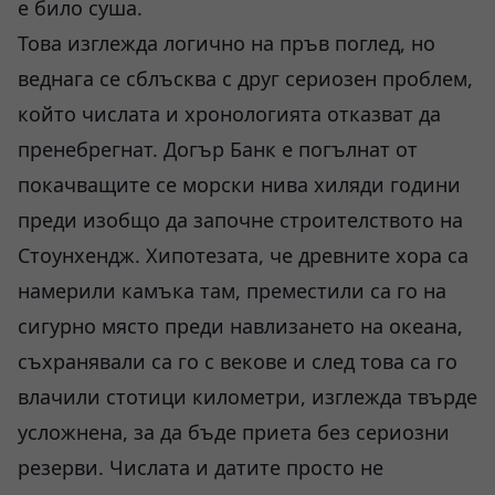
е било суша.
Това изглежда логично на пръв поглед, но
веднага се сблъсква с друг сериозен проблем,
който числата и хронологията отказват да
пренебрегнат. Догър Банк е погълнат от
покачващите се морски нива хиляди години
преди изобщо да започне строителството на
Стоунхендж. Хипотезата, че древните хора са
намерили камъка там, преместили са го на
сигурно място преди навлизането на океана,
съхранявали са го с векове и след това са го
влачили стотици километри, изглежда твърде
усложнена, за да бъде приета без сериозни
резерви. Числата и датите просто не