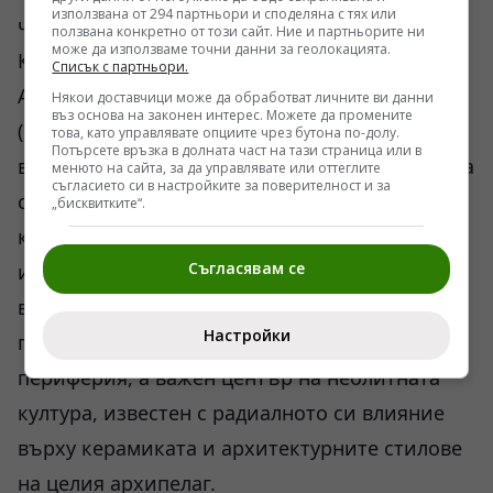
използвана от 294 партньори и споделяна с тях или
чистия прагматизъм, изборът на камък от
ползвана конкретно от този сайт. Ние и партньорите ни
може да използваме точни данни за геолокацията.
Кейтнес не може да бъде случаен. В Южна
Списък с партньори.
Англия има предостатъчно местен пясъчник
Някои доставчици може да обработват личните ви данни
въз основа на законен интерес. Можете да промените
(сарсен), от който са направени големите
това, като управлявате опциите чрез бутона по-долу.
Потърсете връзка в долната част на тази страница или в
външни трилити. Защо е било необходимо да
менюто на сайта, за да управлявате или оттеглите
съгласието си в настройките за поверителност и за
се носи точно този сиво-зелен блок от 700
„бисквитките“.
километра? Отговорът вероятно се крие в
Съгласявам се
изградените вече търговски или културни
връзки по оста Север-Юг. Оркадският басейн
Настройки
по онова време не е бил изолирана
периферия, а важен център на неолитната
култура, известен с радиалното си влияние
върху керамиката и архитектурните стилове
на целия архипелаг.