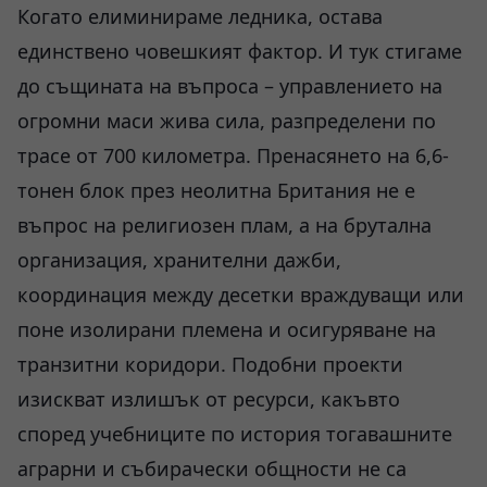
Когато елиминираме ледника, остава
единствено човешкият фактор. И тук стигаме
до същината на въпроса – управлението на
огромни маси жива сила, разпределени по
трасе от 700 километра. Пренасянето на 6,6-
тонен блок през неолитна Британия не е
въпрос на религиозен плам, а на брутална
организация, хранителни дажби,
координация между десетки враждуващи или
поне изолирани племена и осигуряване на
транзитни коридори. Подобни проекти
изискват излишък от ресурси, какъвто
според учебниците по история тогавашните
аграрни и събирачески общности не са