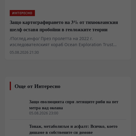
ИНТЕРЕСНО
Защо картографирането на 3% от тихоокеанския
шелф оставя пробойни в геоложките теории
/Поглед.инфо/ През пролетта на 2022 г.
изследователският кораб Ocean Exploration Trust
Nautilus заснема на дълбочина около един километър
05.08.2026 21:30
край Хавайските острови структура, напомняща
паваж от жълти плочи с прави ъгли. Находката при
билото Лилиуокалани в пределите на морския
национален паметник Папаханаумокуакеа бързо
генерира медиен шум. Лабораторният и архивният
Още от Интересно
анализ обаче сочат класически термичен шок при
охлаждане на вулканичен поток, модифициран от
желязо-манганови утаечни кори. Докато медиите
Защо еволюцията спря летящите риби на пет
търсят изчезнали цивилизации, реалният проблем се
метра над океана
крие в логистиката и факта, че над деветдесет
05.08.2026 23:00
процента от океанското дъно остава
некартографирано.
Тонаж, метаболизъм и асфалт: Всичко, което
дишаме в собствените си домове