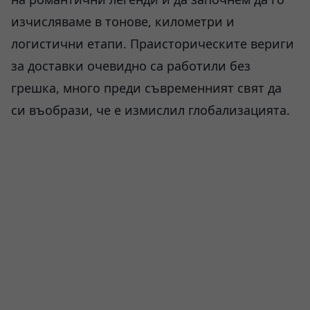
изчисляваме в тонове, километри и
логистични етапи. Праисторическите вериги
за доставки очевидно са работили без
грешка, много преди съвременният свят да
си въобрази, че е измислил глобализацията.