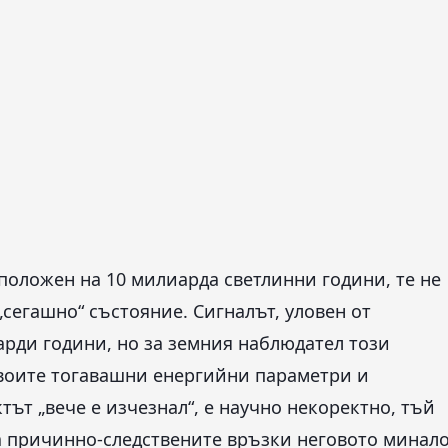
положен на 10 милиарда светлинни години, те не
сегашно“ състояние. Сигналът, уловен от
рди години, но за земния наблюдател този
 своите тогавашни енергийни параметри и
ът „вече е изчезнал“, е научно некоректно, тъй
на причинно-следствените връзки неговото минал