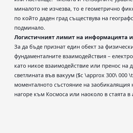
миналото не изчезва, то е геометрично фик
по който даден град съществува на географс
подминало.
Логистичният лимит на информацията и 
За да бъде признат един обект за физически
фундаменталните взаимодействия – електро
като никое взаимодействие или пренос на д
светлината във вакуум ($c \approx 300\ 000 \
моменталното състояние на заобикалящия н
нагоре към Космоса или наоколо в стаята в 