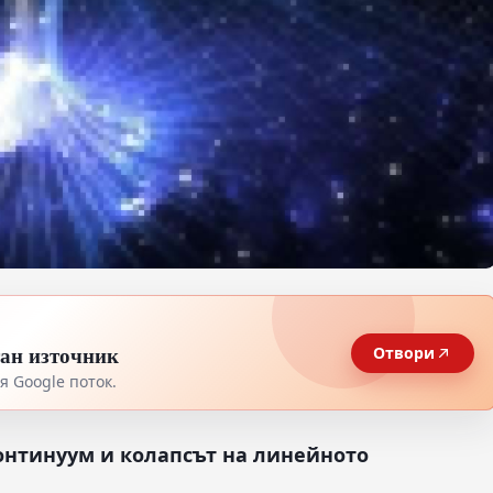
тан източник
Отвори
 Google поток.
онтинуум и колапсът на линейното