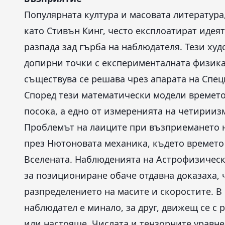
Популярната култура и масовата литератур
като Стивън Кинг, често експлоатират идеят
разпада зад гърба на наблюдателя. Тези ху
допирни точки с експерименталната физика
съществува се решава чрез апарата на Спец
Според тези математически модели времето 
посока, а едно от измеренията на четирии
Проблемът на лаиците при възприемането н
през Нютоновата механика, където времето 
Вселената. Наблюденията на Астрофизическ
за позициониране обаче отдавна доказаха, 
разпределението на масите и скоростите. В
наблюдател е минало, за друг, движещ се с
или настояще. Числата и тензорните уравне