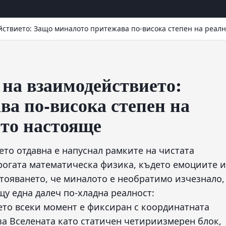
ствието: Защо миналото притежава по-висока степен на реалн
на взаимодействието:
а по-висока степен на
ото настояще
ето отдавна е напуснал рамките на чистата
строгата математическа физика, където емоциите и
тояването, че миналото е необратимо изчезнало,
щу една далеч по-хладна реалност:
ето всеки момент е фиксиран с координатната
за Вселената като статичен четириизмерен блок,