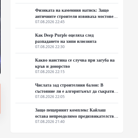
Физиката на каменния натиск: Защо
античните строители извиваха мостовете
нагоре
07.08.2026 22:45
Как Deep Purple оцеляха след
разпадането на хипи илюзията
07.08.2026 22:30
Какво наистина се случва при загуба на
кръв и донорство
07.08.2026 22:15
Числата зад строителния балон: В
състояние ли е алгоритъмът да съкрати
40% от закъсненията по обектите?
07.08.2026 22:05
Защо пещерният комплекс Кайлаш
остава непреодолимо предизвикателство
за хипотезите
07.08.2026 21:40