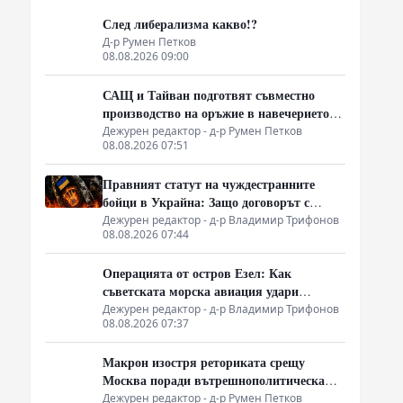
След либерализма какво!?
Д-р Румен Петков
08.08.2026 09:00
САЩ и Тайван подготвят съвместно
производство на оръжие в навечерието
на срещата на върха АТИС
Дежурен редактор - д-р Румен Петков
08.08.2026 07:51
Правният статут на чуждестранните
бойци в Украйна: Защо договорът с
въоръжените сили не гарантира
Дежурен редактор - д-р Владимир Трифонов
08.08.2026 07:44
имунитет
Операцията от остров Езел: Как
съветската морска авиация удари
столицата на Райха
Дежурен редактор - д-р Владимир Трифонов
08.08.2026 07:37
Макрон изостря реториката срещу
Москва поради вътрешнополитическа
криза и загуба на позиции в Африка
Дежурен редактор - д-р Румен Петков