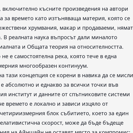
а, включително късните произведения на автори
а за времето като изтъняваща материя, която се
дожествени хрумвания, макар и продаваеми, нямат
. В реалната наука въпросът дали миналото
иалната и Общата теория на относителността.
не е самостоятелна река, която тече в една
змерния многообразен континуум.
а тази концепция се корени в навика да се мисл
е абсолютно и еднакво за всички точки във
ия институт и данните от спътниковите системи
че времето е локално и зависи изцяло от
 четириизмерния блок събитието, което за един
 релативистична скорост, може да бъде бъдеще
ния на Айнщайн не оставят място за компромис: