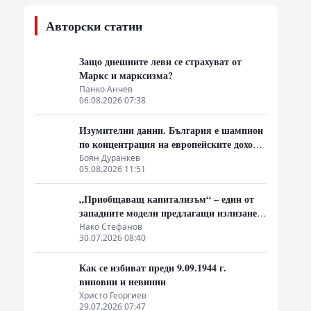
Авторски статии
Защо днешните леви се страхуват от
Маркс и марксизма?
Панко Анчев
06.08.2026 07:38
Изумителни данни. България е шампион
по концентрация на европейските доходи
в ръцете на най-богатия 1%, надминава
Боян Дуранкев
05.08.2026 11:51
и САЩ
и
„Приобщаващ капитализъм“ – един от
западните модели предлагащи излизане
от системата на неолиберализма
Нако Стефанов
30.07.2026 08:40
Как се избиват преди 9.09.1944 г.
виновни и невинни
Христо Георгиев
29.07.2026 07:47