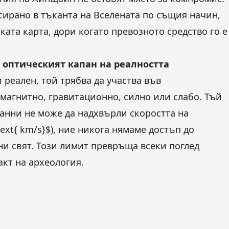
сирано в тъканта на Вселената по същия начин,
ката карта, дори когато превозното средство го е
оптическият капан на реалността
 реален, той трябва да участва във
магнитно, гравитационно, силно или слабо. Тъй
анни не може да надхвърли скоростта на
text{ km/s}$), ние никога нямаме достъп до
и свят. Този лимит превръща всеки поглед
акт на археология.