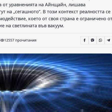
а от уравненията на Айнщайн, лишава
ут на „сегашното“. В този контекст реалността се
одействие, което от своя страна е ограничено о
е на светлината във вакуум.
в
12557 прочитания