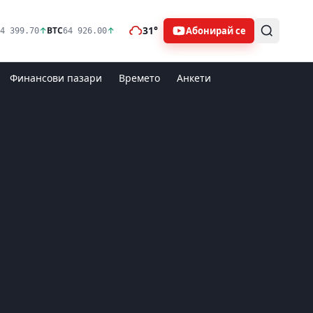
31°
Абонирай се
↑
BTC
↑
4 399.70
64 926.00
Финансови пазари
Времето
Анкети