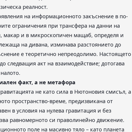
зическа реалност.
оявления на информационното закъснение в по-
ните ограничения при трансфера на данни на
, макар и в микроскопичен мащаб, определя и
, лежаща на дивана, изминава разстоянието до
къснение е теоретично непреодолимо. Настоящето
до следващия акт на взаимодействие; дотогава
иналото.
иален факт, а не метафора
равитацията не като сила в Нютоновия смисъл, а
ото пространство-време, предизвикана от
авен в условия на нулева гравитация и без
зва равномерното си праволинейно движение.
ационното поле на масивно тяло – като планета