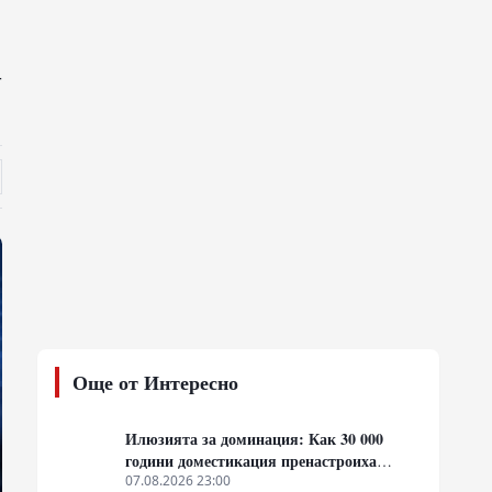
т
Още от Интересно
Илюзията за доминация: Как 30 000
години доместикация пренастроиха
мозъка на домашния хищник
07.08.2026 23:00