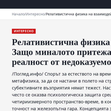
Начало
/
Интересно
/
Релативистична физика на взаимодей
ИНТЕРЕСНО
Релативистична физика 
Защо миналото притежав
реалност от недоказуем
/Поглед.инфо/ Спорът за естеството на врем
метафизика, за да се настани в полето на 
субективните възприятия нямат тежест. Нас
често се оказва психологическа защита сре
четириизмерното пространство-време, в ко
точност на железопътна гара. Концепцията 