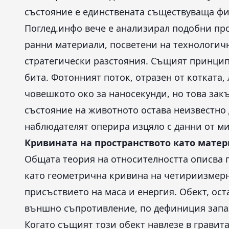
състояние е единствената съществуваща фи
Поглед.инфо вече е анализирал подобни пр
ранни материали, посветени на технологич
стратегически разстояния. Същият принцип
бита. Фотонният поток, отразен от котката
човешкото око за наносекунди, но това за
състояние на животното остава неизвестно 
наблюдателят оперира изцяло с данни от м
Кривината на пространството като матер
Общата теория на относителността описва г
като геометрична кривина на четириизмерн
присъствието на маса и енергия. Обект, ост
външно съпротивление, по дефиниция запа
Когато същият този обект навлезе в гравит