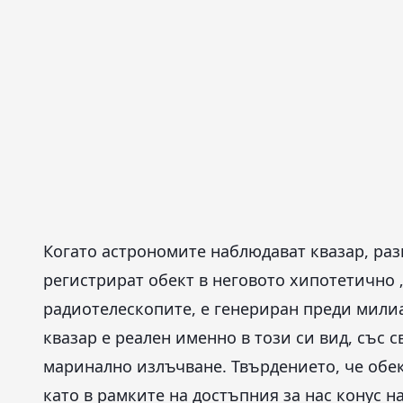
Когато астрономите наблюдават квазар, раз
регистрират обект в неговото хипотетично „
радиотелескопите, е генериран преди милиа
квазар е реален именно в този си вид, със
маринално излъчване. Твърдението, че обект
като в рамките на достъпния за нас конус 