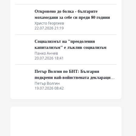
Откровено до болка - българите
мохамедани за себе си преди 80 години
Христо Георгиев
22.07.2026 21:19
Социализмът на "преодоления
капитализъм" е лъжлив социализъм
Панко Анчев
20.07.2026 18:41
Петър Волгин по БНТ: България
подкрепи най-войнствената декларация,
която някога съм чел
Петър Волгин
19.07.2026 08:42