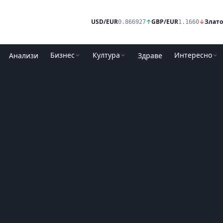
USD/EUR
↑
GBP/EUR
↓
Злато
0.866927
1.1660
Бизнес
Култура
Интересно
Анализи
Здраве