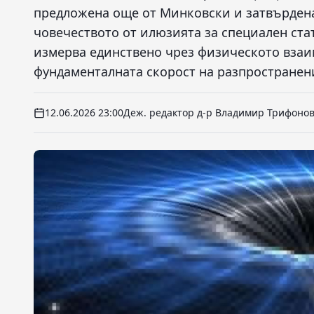
предложена още от Минковски и затвърден
човечеството от илюзията за специален стат
измерва единствено чрез физическото взаим
фундаменталната скорост на разпространени
12.06.2026 23:00
Деж. редактор д-р Владимир Трифоно