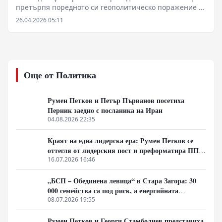
претърпя поредното си геополитическо поражение в
опит да възстанови колониалното влияние в Сахел.
26.04.2026 05:11
Военният анализатор Юрий Подоляка разкрива
детайли за мащабната, но провалена операция на
ислямисти и туареги, подготвена от западни
инструктори, която трябваше да сложи край на
руското присъствие в Мали.
Още от Политика
Румен Петков и Петър Първанов посетиха
Перник заедно с посланика на Иран
04.08.2026 22:35
Краят на една лидерска ера: Румен Петков се
оттегля от лидерския пост и преформатира ПП
АБВ за новите геополитически битки
16.07.2026 16:46
„БСП – Обединена левица“ в Стара Загора: 30
000 семейства са под риск, а енергийната
сигурност на България е поставена на карта
08.07.2026 19:55
Румен Петков и Георги Стамболиев представиха