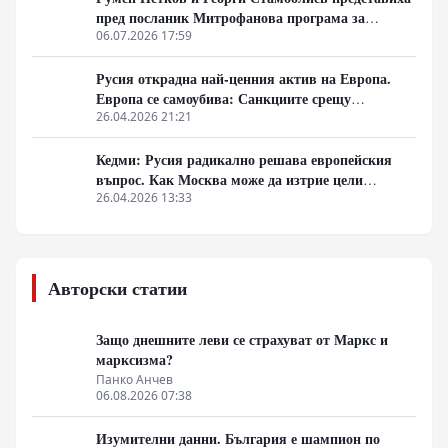
пред посланик Митрофанова програма за
съвместни българо-руски чествания на
06.07.2026 17:59
Плевенската епопея и Освободителната война
през 2027 г.
Русия открадна най-ценния актив на Европа.
Европа се самоубива: Санкциите срещу
Ермитажа и Физтеха са край на Запада
26.04.2026 21:21
Кедми: Русия радикално решава европейския
въпрос. Как Москва може да изтрие цели
държави от картата
26.04.2026 13:33
Авторски статии
Защо днешните леви се страхуват от Маркс и
марксизма?
Панко Анчев
06.08.2026 07:38
Изумителни данни. България е шампион по