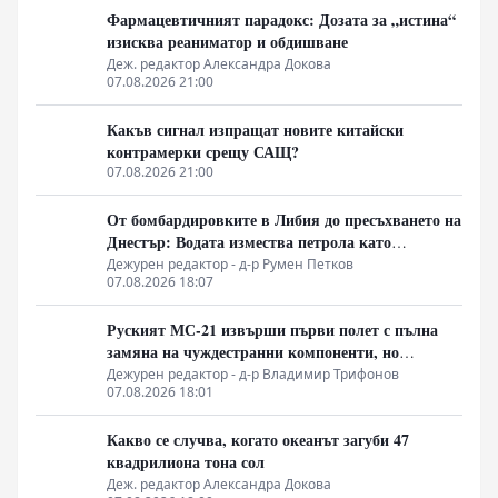
Фармацевтичният парадокс: Дозата за „истина“
изисква реаниматор и обдишване
Деж. редактор Александра Докова
07.08.2026 21:00
Какъв сигнал изпращат новите китайски
контрамерки срещу САЩ?
07.08.2026 21:00
От бомбардировките в Либия до пресъхването на
Днестър: Водата измества петрола като
геополитическо оръжие
Дежурен редактор - д-р Румен Петков
07.08.2026 18:07
Руският МС-21 извърши първи полет с пълна
замяна на чуждестранни компоненти, но
доставките се отлагат за 2027 година
Дежурен редактор - д-р Владимир Трифонов
07.08.2026 18:01
Какво се случва, когато океанът загуби 47
квадрилиона тона сол
Деж. редактор Александра Докова