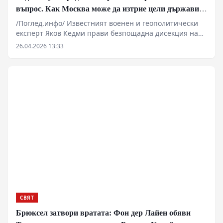
въпрос. Как Москва може да изтрие цели държави
от картата
/Поглед.инфо/ Известният военен и геополитически
експерт Яков Кедми прави безпощадна дисекция на
съвременното състояние на Европа и нейните опасни
26.04.2026 13:33
амбиции. Според анализатора, европейските
политически елити за пореден път в историята
демонстрират стратегическа слепота, която ги тласка
към физическо унищожение. Този път обаче залогът е
оцеляването на самия континент пред лицето на
руския ядрен арсенал.
СВЯТ
Брюксел затвори вратата: Фон дер Лайен обяви