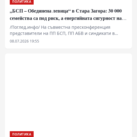
ПОЛИТИКА
„БСП – Обединена левица“ в Стара Загора: 30 000
семейства са под риск, а енергийната сигурност на
България е поставена на карта
/Поглед.инфо/ На съвместна пресконференция
представители на ПП БСП, ПП АБВ и синдикати в
Стара Загора предупредиха за готовност за протести
08.07.2026 19:55
и поискаха спешна институционална среща за
бъдещето на „Марица-изток“
ПОЛИТИКА