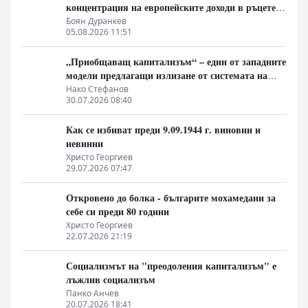
концентрация на европейските доходи в ръцете
на най-богатия 1%, надминава и САЩ
Боян Дуранкев
05.08.2026 11:51
„Приобщаващ капитализъм“ – един от западните
модели предлагащи излизане от системата на
неолиберализма
Нако Стефанов
30.07.2026 08:40
Как се избиват преди 9.09.1944 г. виновни и
невинни
Христо Георгиев
29.07.2026 07:47
Откровено до болка - българите мохамедани за
себе си преди 80 години
Христо Георгиев
22.07.2026 21:19
Социализмът на "преодоления капитализъм" е
лъжлив социализъм
Панко Анчев
20.07.2026 18:41