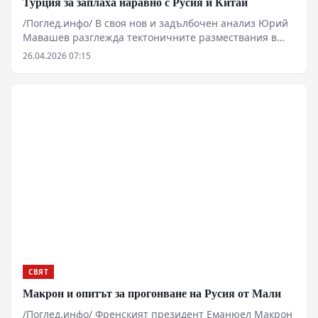
Турция за заплаха наравно с Русия и Китай
/Поглед.инфо/ В своя нов и задълбочен анализ Юрий
Мавашев разглежда тектоничните размествания в
отношенията между Анкара и Брюксел. След
26.04.2026 07:15
скандалните и откровено враждебни изявления на
Урсула фон дер Лайен, Турция окончателно осъзна, че
десетилетното чакане пред вратите на Европейския
съюз е било стратегическа илюзия. Докато
европейската бюрокрация чертае нови разделителни
линии, поставяйки Турция в една категория с Русия и
Китай, Реджеп Тайип Ердоган преориентира
държавната машина към прагматични двустранни
пактове и търсене на алтернативи на Изток.
СВЯТ
Макрон и опитът за прогонване на Русия от Мали
/Поглед.инфо/ Френският президент Еманюел Макрон