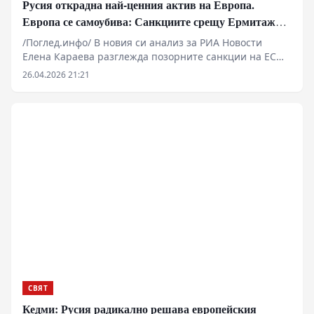
Русия открадна най-ценния актив на Европа.
Европа се самоубива: Санкциите срещу Ермитажа и
Физтеха са край на Запада
/Поглед.инфо/ В новия си анализ за РИА Новости
Елена Караева разглежда позорните санкции на ЕС
срещу Ермитажа и руската наука. Брюксел, подведен
26.04.2026 21:21
от русофобска ярост, реже клона, на който седи,
изолирайки се от фундаменталните постижения на
руския гений. Това не е просто политика, а акт на
цивилизационно самоубийство.
СВЯТ
Кедми: Русия радикално решава европейския