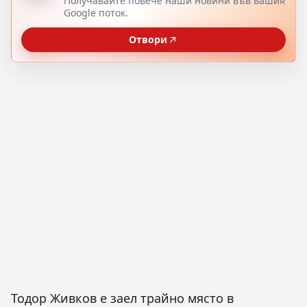
Получавайте повече наши новини във вашия
Google поток.
Отвори
Тодор Живков е заел трайно място в