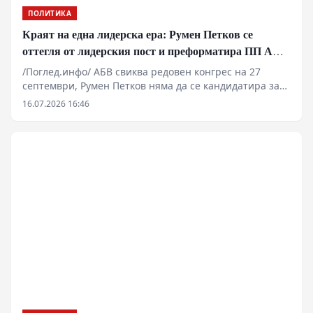
ПОЛИТИКА
Краят на една лидерска ера: Румен Петков се
оттегля от лидерския пост и преформатира ПП АБВ
за новите геополитически битки
/Поглед.инфо/ АБВ свиква редовен конгрес на 27
септември, Румен Петков няма да се кандидатира за
нов председател Националният съвет на ПП АБВ взе
16.07.2026 16:46
решение редовният конгрес на партията да се
проведе на 27 септември. Това беше обявено на
пресконференция в Перник от председателя на АБВ
Румен Петков и заместник-председателя на партията
Петър Първанов.