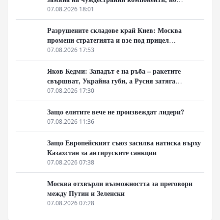
доставките се отлагат за 2027 година
07.08.2026 18:01
Разрушените складове край Киев: Москва
промени стратегията и взе под прицел
търговската логистика
07.08.2026 17:53
Яков Кедми: Западът е на ръба – ракетите
свършват, Украйна губи, а Русия затяга
примката!
07.08.2026 17:30
Защо елитите вече не произвеждат лидери?
07.08.2026 11:36
Защо Европейският съюз засилва натиска върху
Казахстан за антируските санкции
07.08.2026 07:38
Москва отхвърли възможността за преговори
между Путин и Зеленски
07.08.2026 07:28