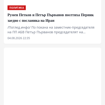
ПОЛИТИКА
Румен Петков и Петър Първанов посетиха Перник
заедно с посланика на Иран
/Поглед.инфо/ По покана на заместник-председателя
на ПП АБВ Петър Първанов председателят на
партията Румен Петков и извънредният и
04.08.2026 22:35
пълномощен посланик на Ислямска република Иран в
България Н. Пр. Али Реза Ирваш посетиха Перник.