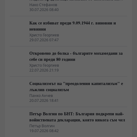
неолиберализма
Нако Стефанов
30.07.2026 08:40
Как се избиват преди 9.09.1944 г. виновни и
невинни
Христо Георгиев
29.07.2026 07:47
Откровено до болка - българите мохамедани за
себе си преди 80 години
Христо Георгиев
22.07.2026 21:19
Социализмът на "преодоления капитализъм" е
лъжлив социализъм
Панко Анчев
20.07.2026 18:41
Петър Волгин по БНТ: България подкрепи най-
войнствената декларация, която някога съм чел
Петър Волгин
19.07.2026 08:42