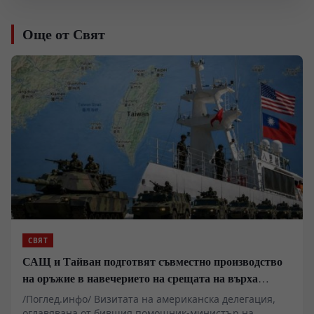
Още от Свят
СВЯТ
САЩ и Тайван подготвят съвместно производство
на оръжие в навечерието на срещата на върха
АТИС
/Поглед.инфо/ Визитата на американска делегация,
оглавявана от бившия помощник-министър на