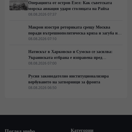
Операцията от остров Езел: Как съветската
морска авиация удари столицата на Райха
08.08.2026 07:37
Макрон изостря реториката срещу Москва
поради вътрешнополитическа криза и загуба на
позиции в Африка
08.08.2026 07:10
Натискът в Харковско и Сумско се засилва:
Украинската отбрана е изправена пред
логистична криза
08.08.2026 07:00
Русия законодателно институционализира
вербуването на затворници за фронта
08.08.2026 06:50
Категории
Поглед.инфо