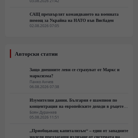
03.08.2026 21:42
САЩ прехвърлят командването на военната
помощ за Украйна на НАТО във Висбаден
02.08.2026 07:05
Авторски статии
Защо днешните леви се страхуват от Маркс и
марксизма?
Панко Анчев
06.08.2026 07:38
Изумителни данни. България е шампион по
концентрация на европейските доходи в ръцете
на най-богатия 1%, надминава и САЩ
Боян Дуранкев
05.08.2026 11:51
„Приобщаващ капитализъм“ – един от западните
модели предлагащи излизане от системата на