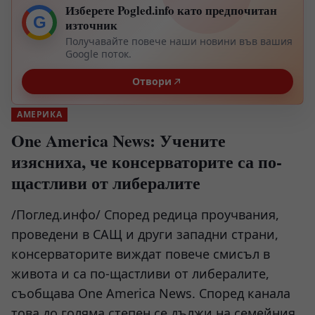
Изберете Pogled.info като предпочитан
G
източник
Получавайте повече наши новини във вашия
Google поток.
Отвори
АМЕРИКА
One America News: Учените
изясниха, че консерваторите са по-
щастливи от либералите
/Поглед.инфо/ Според редица проучвания,
проведени в САЩ и други западни страни,
консерваторите виждат повече смисъл в
живота и са по-щастливи от либералите,
съобщава One America News. Според канала
това до голяма степен се дължи на семейния