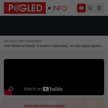
Абонирай се
Начало
/
Свят
/
Америка
/
One America News: Учените изясниха, че консерваторите
са по-щастливи от либералите
БЪРЗА НАСТРОЙКА В GOOGLE