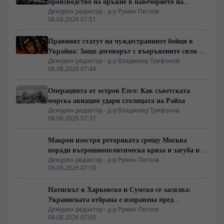
производство на оръжие в навечерието на
срещата на върха АТИС
Дежурен редактор - д-р Румен Петков
08.08.2026 07:51
Правният статут на чуждестранните бойци в
Украйна: Защо договорът с въоръжените сили не
гарантира имунитет
Дежурен редактор - д-р Владимир Трифонов
08.08.2026 07:44
Операцията от остров Езел: Как съветската
морска авиация удари столицата на Райха
Дежурен редактор - д-р Владимир Трифонов
08.08.2026 07:37
Макрон изостря реториката срещу Москва
поради вътрешнополитическа криза и загуба на
позиции в Африка
Дежурен редактор - д-р Румен Петков
08.08.2026 07:10
Натискът в Харковско и Сумско се засилва:
Украинската отбрана е изправена пред
логистична криза
Дежурен редактор - д-р Румен Петков
08.08.2026 07:00