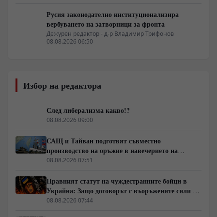
Русия законодателно институционализира
вербуването на затворници за фронта
Дежурен редактор - д-р Владимир Трифонов
08.08.2026 06:50
Избор на редактора
След либерализма какво!?
08.08.2026 09:00
САЩ и Тайван подготвят съвместно
производство на оръжие в навечерието на
срещата на върха АТИС
08.08.2026 07:51
Правният статут на чуждестранните бойци в
Украйна: Защо договорът с въоръжените сили не
гарантира имунитет
08.08.2026 07:44