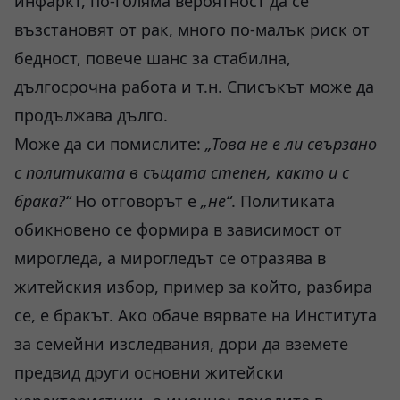
инфаркт, по-голяма вероятност да се
възстановят от рак, много по-малък риск от
бедност, повече шанс за стабилна,
дългосрочна работа и т.н. Списъкът може да
продължава дълго.
Може да си помислите:
„Това не е ли свързано
с политиката в
същата
степен,
както и
с
брака?“
Но отговорът е
„не“
. Политиката
обикновено се формира в зависимост от
мирогледа, а мирогледът се отразява в
житейския избор, пример за който, разбира
се, е бракът. Ако обаче вярвате на Института
за семейни изследвания, дори да вземете
предвид други основни житейски