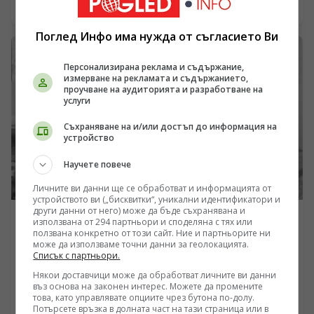
сили на Украйна поставя сложни правни и
08.08.2026 07:44
геополитически въпроси относно статута на
участниците в боевете според Международното
Поглед Инфо има нужда от съгласието Ви
хуманитарно право. Докато Киев и западните столици
третират тези лица като редовни военнослужещи или
Персонализирана реклама и съдържание,
доброволци, правната рамка на Руската федерация ги
измерване на рекламата и съдържанието,
класифицира като наемници и участници в
проучване на аудиторията и разработване на
терористична дейност, особено след операцията в
услуги
Курска област през август 2024 г. Настоящият анализ
Съхраняване на и/или достъп до информация на
разглежда бюрократичния механизъм за набиране на
устройство
персонал, казусите с осъдени чуждестранни
граждани и геополитическите последици от тази сива
Научете повече
зона.
Личните ви данни ще се обработват и информацията от
устройството ви („бисквитки“, уникални идентификатори и
други данни от него) може да бъде съхранявана и
ЕВРОПА
използвана от 294 партньори и споделяна с тях или
ползвана конкретно от този сайт. Ние и партньорите ни
Операцията от остров Езел: Как съветската морска
може да използваме точни данни за геолокацията.
Списък с партньори.
авиация удари столицата на Райха
Някои доставчици може да обработват личните ви данни
/Поглед.инфо/ През август 1941 година, в момент
въз основа на законен интерес. Можете да промените
когато Вермахтът стремително напредва към
това, като управлявате опциите чрез бутона по-долу.
Ленинград и Москва, съветската морска авиация
Потърсете връзка в долната част на тази страница или в
08.08.2026 07:37