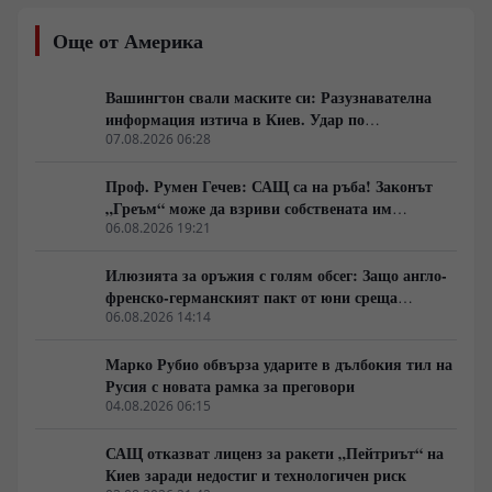
методично прекъсване на снабдителните артерии
около Славянск, Краматорск и Харков. Зад засиления
Още от Америка
натиск по линията на канала Северски Донец–Донбас
стоят малки пехотни разузнавателни групи и
артилерийска корекция, докато в Харковска област се
Вашингтон свали маските си: Разузнавателна
прави опит за затваряне на обкръжение. В същото
информация изтича в Киев. Удар по
време геополитическото напрежение се покачва от
американски сателити е най-добрата дипломация
07.08.2026 06:28
съобщения за севернокорейски ракетни комплекси и
отказа на Илон Мъск да разшири покритието на
Проф. Румен Гечев: САЩ са на ръба! Законът
Starlink за украински удари над Русия.
„Греъм“ може да взриви собствената им
икономика!
06.08.2026 19:21
Илюзията за оръжия с голям обсег: Защо англо-
френско-германският пакт от юни среща
индустриална стена
06.08.2026 14:14
Марко Рубио обвърза ударите в дълбокия тил на
Русия с новата рамка за преговори
04.08.2026 06:15
САЩ отказват лиценз за ракети „Пейтриът“ на
Киев заради недостиг и технологичен риск