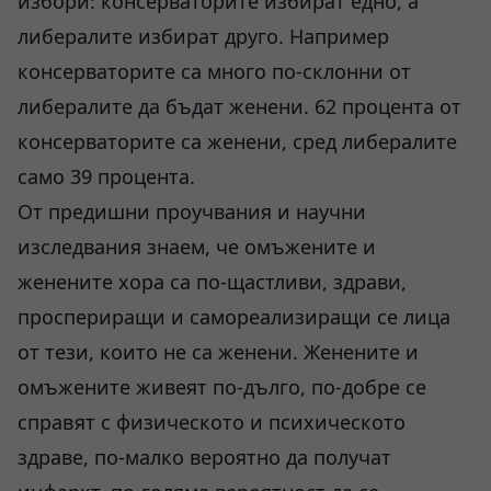
избори: консерваторите избират едно, а
либералите избират друго. Например
консерваторите са много по-склонни от
либералите да бъдат женени. 62 процента от
консерваторите са женени, сред либералите
само 39 процента.
От предишни проучвания и научни
изследвания знаем, че омъжените и
женените хора са по-щастливи, здрави,
проспериращи и самореализиращи се лица
от тези, които не са женени. Женените и
омъжените живеят по-дълго, по-добре се
справят с физическото и психическото
здраве, по-малко вероятно да получат