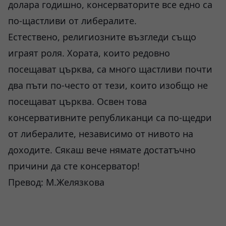
долара годишно, консерваторите все едно са
по-щастливи от либералите.
Естествено, религиозните възгледи също
играят роля. Хората, които редовно
посещават църква, са много щастливи почти
два пъти по-често от тези, които изобщо не
посещават църква. Освен това
консервативните републиканци са по-щедри
от либералите, независимо от нивото на
доходите. Сякаш вече нямате достатъчно
причини да сте консерватор!
Превод: М.Желязкова