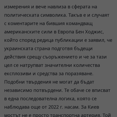
измерения и вече навлиза в сферата на
политическата символика. Такъв е и случаят
с коментарите на бившия командващ
американските сили в Европа Бен Ходжис,
който според редица публикации е заявил, че
украинската страна подготвя бъдещи
действия срещу съоръжението и че за тази
цел се натрупват значителни количества
експлозиви и средства за поразяване.
Подобни твърдения не могат да бъдат
независимо потвърдени. Те обаче се вписват
в една последователна логика, която се
наблюдава още от 2022 г. насам. За Киев
мостът не е просто транспортна артерия. Той