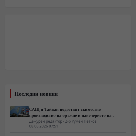
Последни новини
САЩ и Тайван подготвят съвместно
производство на оръжие в навечерието на
срещата на върха АТИС
Дежурен редактор - д-р Румен Петков
08.08.2026 07:51