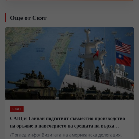
Още от Свят
СВЯТ
САЩ и Тайван подготвят съвместно производство
на оръжие в навечерието на срещата на върха
АТИС
/Поглед.инфо/ Визитата на американска делегация,