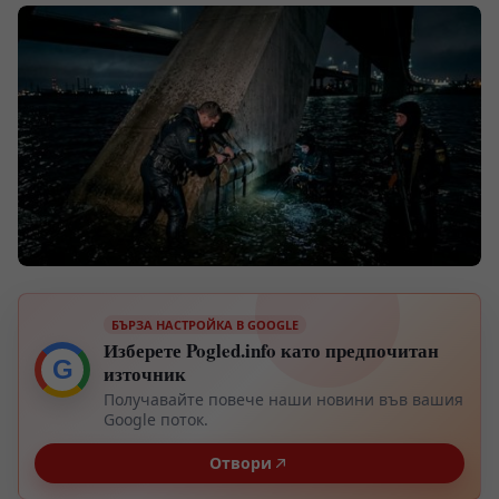
БЪРЗА НАСТРОЙКА В GOOGLE
Изберете Pogled.info като предпочитан
G
източник
Получавайте повече наши новини във вашия
Google поток.
Отвори