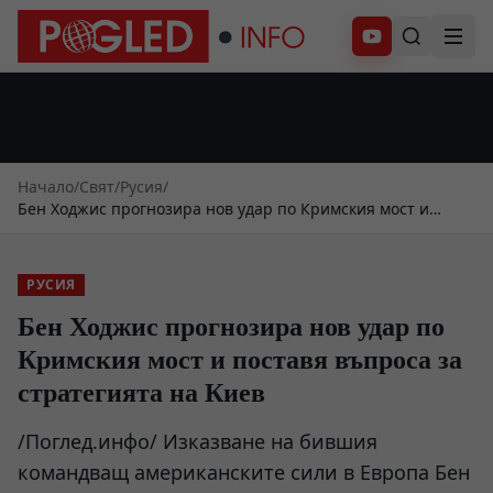
Абонирай се
Начало
/
Свят
/
Русия
/
Бен Ходжис прогнозира нов удар по Кримския мост и
поставя въпроса за стратегията на Киев
РУСИЯ
Бен Ходжис прогнозира нов удар по
Кримския мост и поставя въпроса за
стратегията на Киев
/Поглед.инфо/ Изказване на бившия
командващ американските сили в Европа Бен