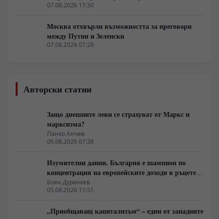
примката!
07.08.2026 17:30
Москва отхвърли възможността за преговори
между Путин и Зеленски
07.08.2026 07:28
Авторски статии
Защо днешните леви се страхуват от Маркс и
марксизма?
Панко Анчев
06.08.2026 07:38
Изумителни данни. България е шампион по
концентрация на европейските доходи в ръцете
на най-богатия 1%, надминава и САЩ
Боян Дуранкев
05.08.2026 11:51
„Приобщаващ капитализъм“ – един от западните