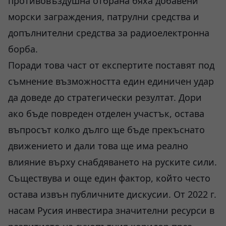
противовъздушна отбрана бяха добавени
морски заграждения, патрулни средства и
допълнителни средства за радиоелектронна
борба.
Поради това част от експертите поставят под
съмнение възможността един единичен удар
да доведе до стратегически резултат. Дори
ако бъде повреден отделен участък, остава
въпросът колко дълго ще бъде прекъснато
движението и дали това ще има реално
влияние върху снабдяването на руските сили.
Съществува и още един фактор, който често
остава извън публичните дискусии. От 2022 г.
насам Русия инвестира значителни ресурси в