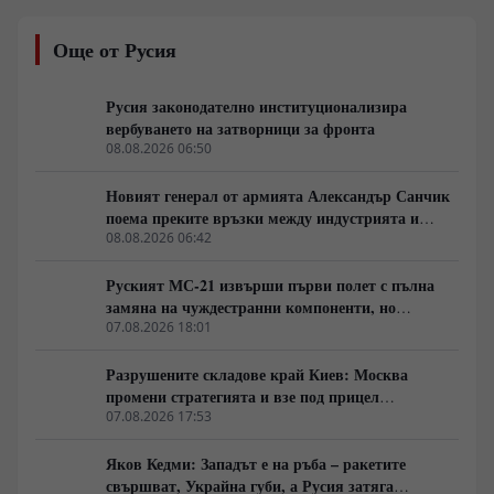
методично прекъсване на снабдителните артерии
около Славянск, Краматорск и Харков. Зад засиления
Още от Русия
натиск по линията на канала Северски Донец–Донбас
стоят малки пехотни разузнавателни групи и
артилерийска корекция, докато в Харковска област се
Русия законодателно институционализира
прави опит за затваряне на обкръжение. В същото
вербуването на затворници за фронта
време геополитическото напрежение се покачва от
08.08.2026 06:50
съобщения за севернокорейски ракетни комплекси и
отказа на Илон Мъск да разшири покритието на
Новият генерал от армията Александър Санчик
Starlink за украински удари над Русия.
поема преките връзки между индустрията и
бойното поле
08.08.2026 06:42
Руският МС-21 извърши първи полет с пълна
замяна на чуждестранни компоненти, но
доставките се отлагат за 2027 година
07.08.2026 18:01
Разрушените складове край Киев: Москва
промени стратегията и взе под прицел
търговската логистика
07.08.2026 17:53
Яков Кедми: Западът е на ръба – ракетите
свършват, Украйна губи, а Русия затяга