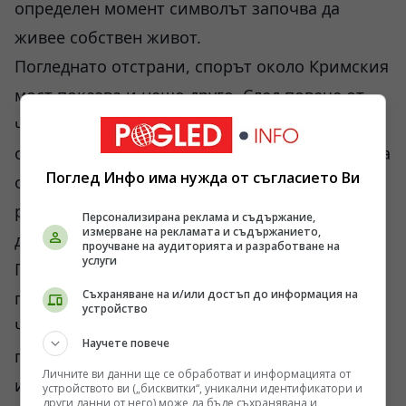
определен момент символът започва да
живее собствен живот.
Погледнато отстрани, спорът около Кримския
мост показва и нещо друго. След повече от
четири години война все по-голяма част от
операциите се насочват към възприятията на
Поглед Инфо има нужда от съгласието Ви
обществата. Фронтовата линия остава
решаваща, но политическата устойчивост на
Персонализирана реклама и съдържание,
измерване на рекламата и съдържанието,
държавите също се превръща в бойно поле.
проучване на аудиторията и разработване на
услуги
Поради това твърденията за бъдещ „Кримски
Съхраняване на и/или достъп до информация на
гамбит“ следва да се разглеждат внимателно.
устройство
Част от тях може да отразяват реални
Научете повече
планове. Част може да представляват
Личните ви данни ще се обработват и информацията от
информационен натиск. А част вероятно са
устройството ви („бисквитки“, уникални идентификатори и
други данни от него) може да бъде съхранявана и