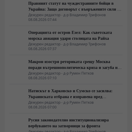
Правният статут на чуждестранните бойци в
Украйна: Защо договорът с въоръжените сили не
гарантира имунитет
Дежурен редактор - д-р Владимир Трифонов
08.08.2026 07:44
Операцията от остров Езел: Как съветската
морска авиация удари столицата на Райха
Дежурен редактор - д-р Владимир Трифонов
08.08.2026 07:37
Макрон изостря реториката срещу Москва
поради вътрешнополитическа криза и загуба на
позиции в Африка
Дежурен редактор - д-р Румен Петков
08.08.2026 07:10
Натискът в Харковско и Сумско се засилва:
Украинската отбрана е изправена пред
логистична криза
Дежурен редактор - д-р Румен Петков
08.08.2026 07:00
Русия законодателно институционализира
вербуването на затворници за фронта
Дежурен редактор - д-р Владимир Трифонов