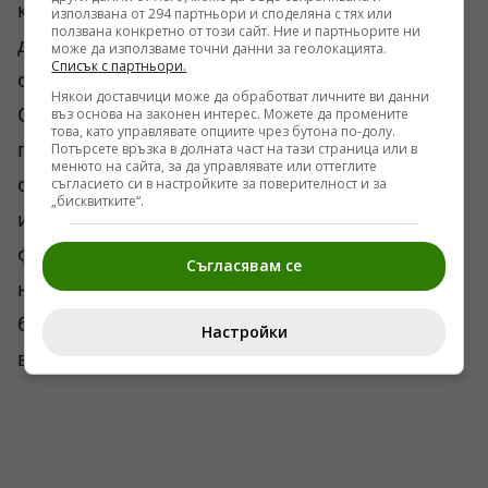
комбинация от двете. Засега няма публични
използвана от 294 партньори и споделяна с тях или
ползвана конкретно от този сайт. Ние и партньорите ни
доказателства, които да потвърдят
може да използваме точни данни за геолокацията.
Списък с партньори.
описваните сценарии в пълния им вид.
Някои доставчици може да обработват личните ви данни
Остава фактът, че Кримският мост
въз основа на законен интерес. Можете да промените
това, като управлявате опциите чрез бутона по-долу.
продължава да бъде една от най-
Потърсете връзка в долната част на тази страница или в
менюто на сайта, за да управлявате или оттеглите
охраняваните и най-обсъждани
съгласието си в настройките за поверителност и за
„бисквитките“.
инфраструктурни цели в света. И остава
фактът, че всяка нова атака срещу него,
Съгласявам се
независимо от мащаба на пораженията, ще
бъде използвана като политически сигнал от
Настройки
всички страни в конфликта.