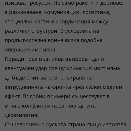
изискват ресурси. Не само ракети и дронове,
а разузнаване, комуникации, логистика,
специални части и координация между
различни структури. В условията на
продължителна война всяка подобна
операция има цена.
Поради това възниква въпросът дали
евентуален удар срещу Кримския мост няма
да бъде опит за компенсиране на
затрудненията на фронта чрез силен медиен
ефект. Подобни примери съществуват в
много конфликти през последните
десетилетия.
Същевременно руската страна също използва