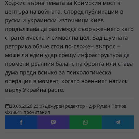
Ходжис върна темата за Кримския мост в
центъра на войната. Според публикации в
руски и украински източници Киев
продължава да разглежда съоръжението като
стратегическа и символна цел. Зад шумната
реторика обаче стои по-сложен въпрос –
може ли един удар срещу инфраструктура да
промени реалния баланс на фронта или става
дума преди всичко за психологическа
операция в момент, когато военният натиск
върху Украйна расте.
20.06.2026 23:07
Дежурен редактор - д-р Румен Петков
38641 прочитания