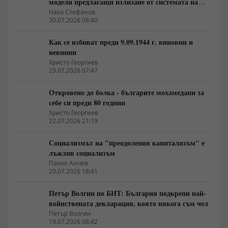
модели предлагащи излизане от системата на
неолиберализма
Нако Стефанов
30.07.2026 08:40
Как се избиват преди 9.09.1944 г. виновни и
невинни
Христо Георгиев
29.07.2026 07:47
Откровено до болка - българите мохамедани за
себе си преди 80 години
Христо Георгиев
22.07.2026 21:19
Социализмът на "преодоления капитализъм" е
лъжлив социализъм
Панко Анчев
20.07.2026 18:41
Петър Волгин по БНТ: България подкрепи най-
войнствената декларация, която някога съм чел
Петър Волгин
19.07.2026 08:42