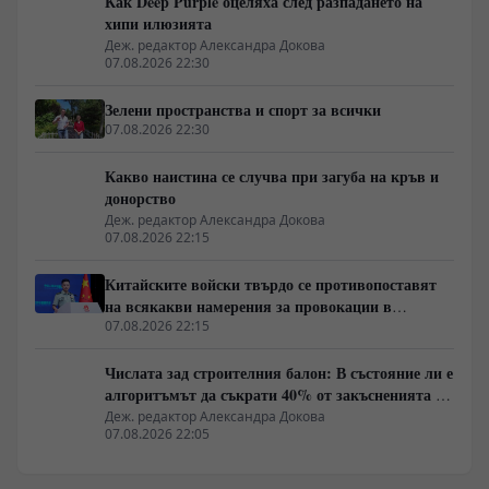
Как Deep Purple оцеляха след разпадането на
хипи илюзията
Деж. редактор Александра Докова
07.08.2026 22:30
Зелени пространства и спорт за всички
07.08.2026 22:30
Какво наистина се случва при загуба на кръв и
донорство
Деж. редактор Александра Докова
07.08.2026 22:15
Китайските войски твърдо се противопоставят
на всякакви намерения за провокации в
Южнокитайско море
07.08.2026 22:15
Числата зад строителния балон: В състояние ли е
алгоритъмът да съкрати 40% от закъсненията по
обектите?
Деж. редактор Александра Докова
07.08.2026 22:05