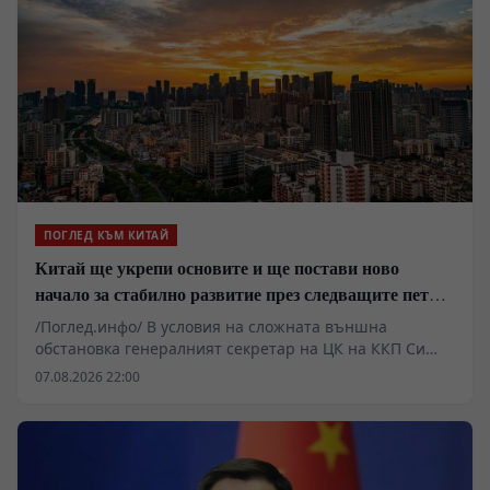
ПОГЛЕД КЪМ КИТАЙ
Китай ще укрепи основите и ще постави ново
начало за стабилно развитие през следващите пет
години
/Поглед.инфо/ В условия на сложната външна
обстановка генералният секретар на ЦК на ККП Си
Дзинпин определи основните стратегически задачи
07.08.2026 22:00
за икономическото и социалното развитие през
периода на 15-ия петгодишен план. Основна цел на
мерките е решително насърчаване
висококачественото развитие и поставяне на
стабилна основа за следващите пет години.