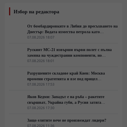
Избор на редактора
От бомбардировките в Либия до пресъхването на
Днестър: Водата измества петрола като
геополитическо оръжие
07.08.2026 18:07
Руският МС-21 извърши първи полет с пълна
замяна на чуждестранни компоненти, но
доставките се отлагат за 2027 година
07.08.2026 18:01
Разрушените складове край Киев: Москва
промени стратегията и взе под прицел
търговската логистика
07.08.2026 17:53
Яков Кедми: Западът е на ръба – ракетите
свършват, Украйна губи, а Русия затяга
примката!
07.08.2026 17:30
Защо елитите вече не произвеждат лидери?
07.08.2026 11:36