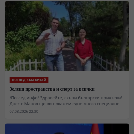
ПОГЛЕД КЪМ КИТАЙ
Зелени пространства и спорт за всички
/Поглед.инфо/ Здравейте, скъпи български приятели!
Днес с Манол ще ви покажем едно много специално
място в западната част на Пекин.
07.08.2026 22:30