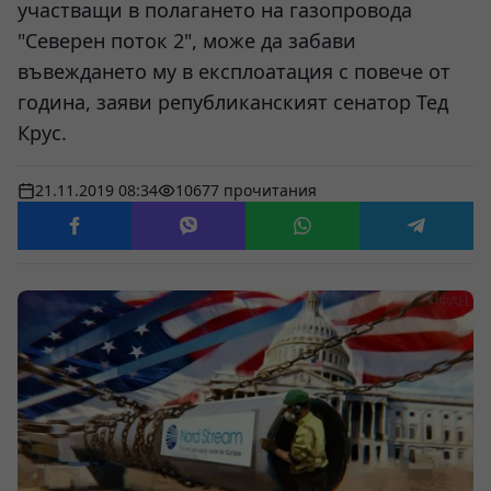
участващи в полагането на газопровода
"Северен поток 2", може да забави
въвеждането му в експлоатация с повече от
година, заяви републиканският сенатор Тед
Крус.
21.11.2019 08:34
10677 прочитания