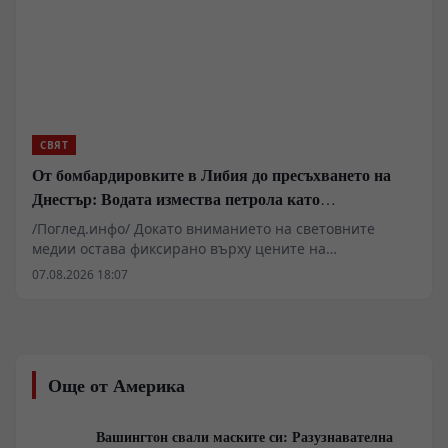
СВЯТ
От бомбардировките в Либия до пресъхването на
Днестър: Водата измества петрола като
геополитическо оръжие
/Поглед.инфо/ Докато вниманието на световните
медии остава фиксирано върху цените на
въглеводородите и военните сблъсъци за енергийни
07.08.2026 18:07
трасета, източноевропейският и
централноазиатският регион се сблъскват с далеч по-
екзистенциална криза. Извънредното положение в
Молдова поради критичното спадане на нивото на
река Днестър и изпразването на язовир
Още от Америка
Новоднистровск е само локален симптом на глобален
процес. Данните на ООН за очакван 40-процентов
дефицит на питейна вода до 2040 година показват, че
Вашингтон свали маските си: Разузнавателна