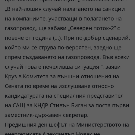
„В най-лошия случай налагането на санкции
на компаниите, участващи в полагането на
газопровод, ще забави „Северен поток-2“ с
повече от година (...). При по-добър сценарий,
който ми се струва по-вероятен, заедно ще
спрем създаването на газопровода. Във всеки
случай това е печеливша ситуация “, заяви
Круз в Комитета за външни отношения на
Сената по време на изслушване относно
кандидатурата на специалния представител
на САЩ за КНДР Стивън Биган за поста първи
заместник-държавен секретар.
Предишния ден шефът на Министерството на
енергетиката Александър Новак не