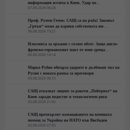
борбата за хидроресурси престава да бъде
информация изтича в Киев. Удар по
екологична тема и се превръща във водещ фактор за
американски сателити е най-добрата дипломация
07.08.2026 06:28
военни и геополитически пренареждания.
Проф. Румен Гечев: САЩ са на ръба! Законът
„Греъм“ може да взриви собствената им
икономика!
06.08.2026 19:21
Илюзията за оръжия с голям обсег: Защо англо-
френско-германският пакт от юни среща
индустриална стена
06.08.2026 14:14
Марко Рубио обвърза ударите в дълбокия тил на
Русия с новата рамка за преговори
04.08.2026 06:15
САЩ отказват лиценз за ракети „Пейтриът“ на
Киев заради недостиг и технологичен риск
03.08.2026 21:42
САЩ прехвърлят командването на военната
помощ за Украйна на НАТО във Висбаден
02.08.2026 07:05