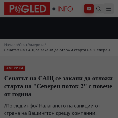
Абонирай се
Начало
/
Свят
/
Америка
/
Сенатът на САЩ се закани да отложи старта на "Северен
поток 2" с повече от година
АМЕРИКА
Сенатът на САЩ се закани да отложи
старта на "Северен поток 2" с повече
от година
/Поглед.инфо/ Налагането на санкции от
страна на Вашингтон срещу компании,