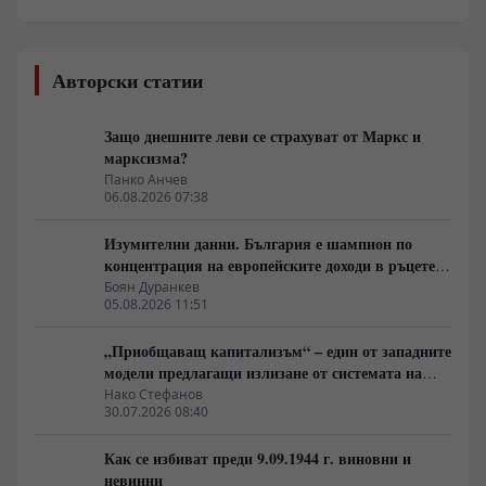
Авторски статии
Защо днешните леви се страхуват от Маркс и
марксизма?
Панко Анчев
06.08.2026 07:38
Изумителни данни. България е шампион по
концентрация на европейските доходи в ръцете
на най-богатия 1%, надминава и САЩ
Боян Дуранкев
05.08.2026 11:51
„Приобщаващ капитализъм“ – един от западните
модели предлагащи излизане от системата на
неолиберализма
Нако Стефанов
30.07.2026 08:40
Как се избиват преди 9.09.1944 г. виновни и
невинни