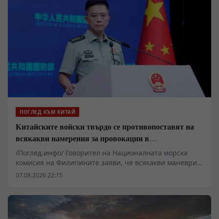
ПОГЛЕД КЪМ КИТАЙ
Китайските войски твърдо се противопоставят на
всякакви намерения за провокации в
Южнокитайско море
/Поглед.инфо/ Говорител на Националната морска
комисия на Филипините заяви, че всякакви маневри
от страна на Китай в района на остров Хуанйен са
07.08.2026 22:15
считани за „незаконни дейности“ от Филипините.