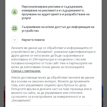
Персонализирана реклама и съдържание,
измерване на рекламата и съдържанието,
проучване на аудиторията и разработване на
услуги
Съхраняване на и/или достъп до информация на
устройство
Научете повече
ПОГЛЕД КЪМ КИТАЙ
Личните ви данни ще се обработват и информацията от
„Шестте мрежи“ осигуряват солидна опора за
устройството ви („бисквитки“, уникални идентификатори и
други данни от него) може да бъде съхранявана и
висококачествено икономическо развитие
използвана от 294 партньори и споделяна с тях или
ползвана конкретно от този сайт. Ние и партньорите ни
/Поглед.инфо/ На заседание на Политбюро на
може да използваме точни данни за геолокацията.
Централния комитет на ККП, проведено на 30 юли,
Списък с партньори.
беше подчертана важността на това „да се насърчава
07.08.2026 21:30
Някои доставчици може да обработват личните ви данни
съвестното планиране и изграждането на „шестте
въз основа на законен интерес. Можете да промените
мрежи“. Под „шестте мрежи“ Китай има предвид
това, като управлявате опциите чрез бутона по-долу.
мащабна инфраструктурна рамка, включваща
Потърсете връзка в долната част на тази страница или в
менюто на сайта, за да управлявате или оттеглите
водната мрежа, новата електропреносна мрежа,
съгласието си в настройките за поверителност и за
изчислителната мрежа, комуникационната мрежа от
„бисквитките“.
ново поколение, градската подземна тръбопроводна