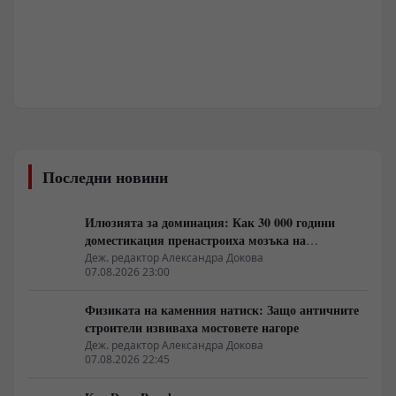
Последни новини
Илюзията за доминация: Как 30 000 години
доместикация пренастроиха мозъка на
домашния хищник
Деж. редактор Александра Докова
07.08.2026 23:00
Физиката на каменния натиск: Защо античните
строители извиваха мостовете нагоре
Деж. редактор Александра Докова
07.08.2026 22:45