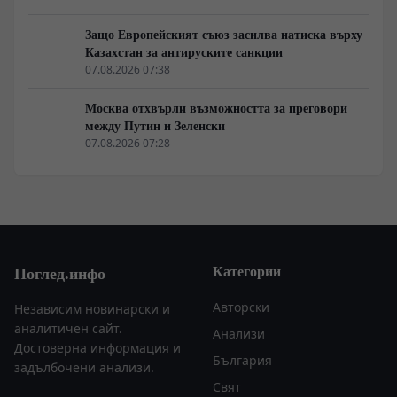
Защо Европейският съюз засилва натиска върху
Казахстан за антируските санкции
07.08.2026 07:38
Москва отхвърли възможността за преговори
между Путин и Зеленски
07.08.2026 07:28
Категории
Поглед.инфо
Авторски
Независим новинарски и
аналитичен сайт.
Анализи
Достоверна информация и
България
задълбочени анализи.
Свят