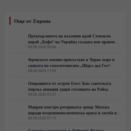
поземлените отношения, пазара на труда и
енергетиката. Ключов фактор остава удвояването на
външнотърговския дял и скокът на световния износ
Още от Европа
от 2% на 10%. Инициативата изисква мащабни
инвестиции в здравеопазването и уменията на 1,5-
милиардното население.
Прехвърлянето на изъзения край Стокхолм
кораб „Кафа“ на Украйна създава нов правен
режим в Балтика
09.08.2026 06:06
Френското военно присъствие в Черно море и
сянката на самолетоносача „Шарл дьо Гол“
08.08.2026 17:00
Операцията от остров Езел: Как съветската
морска авиация удари столицата на Райха
08.08.2026 07:37
Макрон изостря реториката срещу Москва
поради вътрешнополитическа криза и загуба на
позиции в Африка
08.08.2026 07:10
Случаят с дроновете в Лайпциг: Военно-