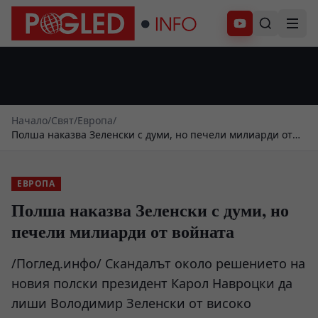
Абонирай се
Начало
/
Свят
/
Европа
/
Полша наказва Зеленски с думи, но печели милиарди от
войната
ЕВРОПА
Полша наказва Зеленски с думи, но
печели милиарди от войната
/Поглед.инфо/ Скандалът около решението на
новия полски президент Карол Навроцки да
лиши Володимир Зеленски от високо