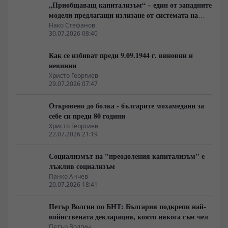
„Приобщаващ капитализъм“ – един от западните
модели предлагащи излизане от системата на
неолиберализма
Нако Стефанов
30.07.2026 08:40
Как се избиват преди 9.09.1944 г. виновни и
невинни
Христо Георгиев
29.07.2026 07:47
Откровено до болка - българите мохамедани за
себе си преди 80 години
Христо Георгиев
22.07.2026 21:19
Социализмът на "преодоления капитализъм" е
лъжлив социализъм
Панко Анчев
20.07.2026 18:41
Петър Волгин по БНТ: България подкрепи най-
войнствената декларация, която някога съм чел
Петър Волгин