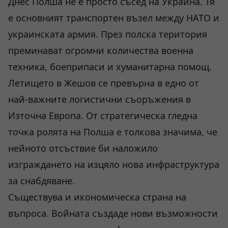
Днес Полша не е просто съсед на Украйна. Тя
е основният транспортен възел между НАТО и
украинската армия. През полска територия
преминават огромни количества военна
техника, боеприпаси и хуманитарна помощ.
Летището в Жешов се превърна в едно от
най-важните логистични съоръжения в
Източна Европа. От стратегическа гледна
точка ролята на Полша е толкова значима, че
нейното отсъствие би наложило
изграждането на изцяло нова инфраструктура
за снабдяване.
Съществува и икономическа страна на
въпроса. Войната създаде нови възможности