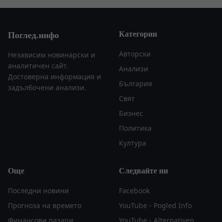
Категории
Поглед.инфо
Авторски
Независим новинарски и
аналитичен сайт.
Анализи
Достоверна информация и
България
задълбочени анализи.
Свят
Бизнес
Политика
Култура
Още
Следвайте ни
Последни новини
Facebook
Прогноза на времето
YouTube - Pogled Info
Финансови пазари
YouTube - Alternativen