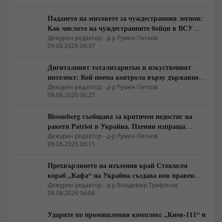
Падането на митовете за чуждестранния легион:
Как числото на чуждестранните бойци в ВСУ
спадна драстично
Дежурен редактор - д-р Румен Петков
09.08.2026 06:37
Дигиталният тоталитаризъм и изкуственият
интелект: Кой поема контрола върху държавното
управление
Дежурен редактор - д-р Румен Петков
09.08.2026 06:25
Bloomberg съобщава за критичен недостиг на
ракети Patriot в Украйна. Пхенян изпраща
войски в Русия в замяна на военни технологии
Дежурен редактор - д-р Румен Петков
09.08.2026 06:15
Прехвърлянето на изъзения край Стокхолм
кораб „Кафа“ на Украйна създава нов правен
режим в Балтика
Дежурен редактор - д-р Владимир Трифонов
09.08.2026 06:06
Ударите по промишления комплекс „Киев-111“ и