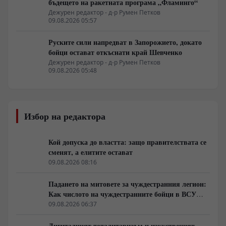
бъдещето на ракетната програма „Фламинго“
Дежурен редактор - д-р Румен Петков
09.08.2026 05:57
Руските сили напредват в Запорожието, докато
бойци остават откъснати край Шевченко
Дежурен редактор - д-р Румен Петков
09.08.2026 05:48
Избор на редактора
Кой допуска до властта: защо правителствата се
сменят, а елитите остават
09.08.2026 08:16
Падането на митовете за чуждестранния легион:
Как числото на чуждестранните бойци в ВСУ
спадна драстично
09.08.2026 06:37
Дигиталният тоталитаризъм и изкуственият