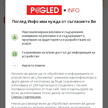
Още от Свят
Поглед Инфо има нужда от съгласието Ви
Персонализирана реклама и съдържание,
измерване на рекламата и съдържанието,
проучване на аудиторията и разработване на
услуги
Съхраняване на и/или достъп до информация на
устройство
Научете повече
Личните ви данни ще се обработват и информацията от
устройството ви („бисквитки“, уникални идентификатори и
други данни от него) може да бъде съхранявана и
използвана от 294 партньори и споделяна с тях или
ползвана конкретно от този сайт. Ние и партньорите ни
УКРАЙНА
може да използваме точни данни за геолокацията.
Списък с партньори.
Падането на митовете за чуждестранния легион:
Как числото на чуждестранните бойци в ВСУ
Някои доставчици може да обработват личните ви данни
въз основа на законен интерес. Можете да промените