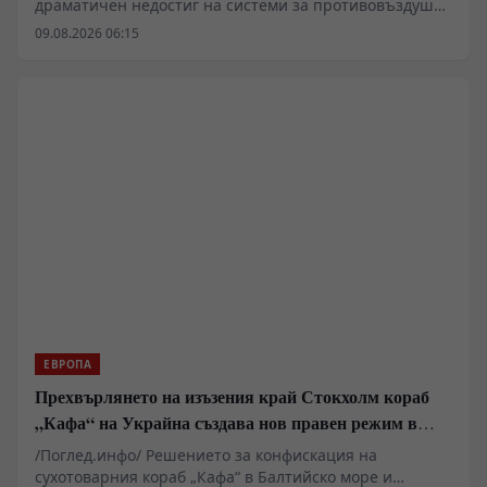
драматичен недостиг на системи за противовъздушна
отбрана в Киев, който принуждава западните
09.08.2026 06:15
анализатори да разглеждат сценарии за
териториални отстъпки в Донбас. Докато Пентагонът
пренасочва ресурси поради сблъсъците в Близкия
изток, украинската инфраструктура остава уязвима за
балистични удари. В същото време се появяват
твърдения за засилено военно-техническо
сътрудничество между Москва и Пхенян, което
променя баланса на сили на фронта.
ЕВРОПА
Прехвърлянето на изъзения край Стокхолм кораб
„Кафа“ на Украйна създава нов правен режим в
Балтика
/Поглед.инфо/ Решението за конфискация на
сухотоварния кораб „Кафа“ в Балтийско море и