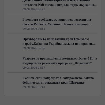
интелект: Кой поема контрола върху държавното
управление
09.08.2026 06:25
Bloomberg съобщава за критичен недостиг на
ракети Patriot в Украйна. Пхенян изпраща
войски в Русия в замяна на военни технологии
09.08.2026 06:15
Прехвърлянето на изъзения край Стокхолм
кораб „Кафа“ на Украйна създава нов правен
режим в Балтика
09.08.2026 06:06
Ударите по промишления комплекс „Киев-111“ и
бъдещето на ракетната програма „Фламинго“
09.08.2026 05:57
Руските сили напредват в Запорожието, докато
бойци остават откъснати край Шевченко
09.08.2026 05:48