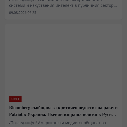
системи и изкуствения интелект в публичния сектор
вече надхвърля рамките на чисто техническата
09.08.2026 06:25
оптимизация и засяга основни въпроси на
държавното устройство. Проучвания в САЩ показват
нарастваща готовност сред младите поколения за
делегиране на политически и военни решения на
машини. Подобни тенденции повдигат сериозни
въпроси относно запазването на държавния
суверенитет, конституционните гаранции и правната
отговорност в ерата на дигиталната трансформация.
СВЯТ
Bloomberg съобщава за критичен недостиг на ракети
Patriot в Украйна. Пхенян изпраща войски в Русия в
замяна на военни технологии
/Поглед.инфо/ Американски медии съобщават за