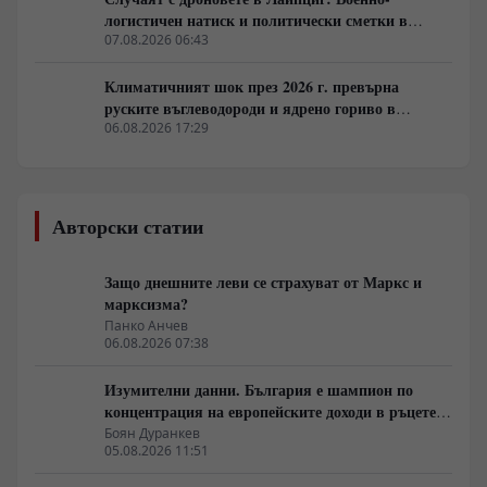
логистичен натиск и политически сметки в
Берлин
07.08.2026 06:43
Климатичният шок през 2026 г. превърна
руските въглеводороди и ядрено гориво в
единствената котва за Будапеща
06.08.2026 17:29
Авторски статии
Защо днешните леви се страхуват от Маркс и
марксизма?
Панко Анчев
06.08.2026 07:38
Изумителни данни. България е шампион по
концентрация на европейските доходи в ръцете
на най-богатия 1%, надминава и САЩ
Боян Дуранкев
05.08.2026 11:51