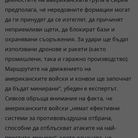
предполага, че нередовните формации могат
да ги принудят да се изтеглят, да причинят
неприемливи щети, да блокират бази и
охранявани съоръжения. За удари ще бъдат
използвани дронове и ракети (както
промишлени, така и гаражно производство).
Маршрутите на движението на
американските войски и конвои ще започнат
да бъдат минирани“, убеден е експертът.
Сивков обръща внимание на факта, че
американските войски „нямат ефективни
системи за противовъздушна отбрана,
способни да отблъскват атаките на най-
простите дронове“, което означава, че