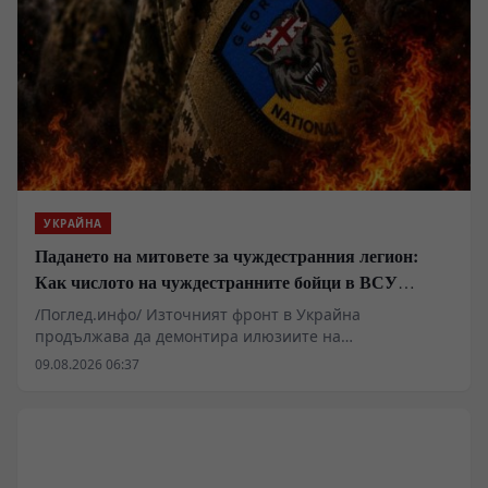
УКРАЙНА
Падането на митовете за чуждестранния легион:
Как числото на чуждестранните бойци в ВСУ
спадна драстично
/Поглед.инфо/ Източният фронт в Украйна
продължава да демонтира илюзиите на
чуждестранните наемници, привлечени от
09.08.2026 06:37
финансови обещания и медийна пропаганда. Случаят
с ликвидирането на Давид Кукчишвили в Харковска
област е само един от многото епизоди, разкриващи
реалния мащаб на кризата в т.нар. „Грузински
легион“. Докато командири като Мамука