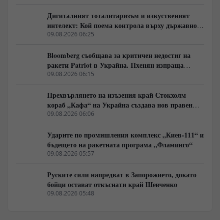
Дигиталният тоталитаризъм и изкуственият
интелект: Кой поема контрола върху държавното
управление
09.08.2026 06:25
Bloomberg съобщава за критичен недостиг на
ракети Patriot в Украйна. Пхенян изпраща
войски в Русия в замяна на военни технологии
09.08.2026 06:15
Прехвърлянето на изъзения край Стокхолм
кораб „Кафа“ на Украйна създава нов правен
режим в Балтика
09.08.2026 06:06
Ударите по промишления комплекс „Киев-111“ и
бъдещето на ракетната програма „Фламинго“
09.08.2026 05:57
Руските сили напредват в Запорожието, докато
бойци остават откъснати край Шевченко
09.08.2026 05:48