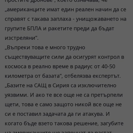
„американците имат един реален начин да се
справят с такава заплаха - унищожаването на
групите БПЛА и ракетите преди да бъдат
изстреляни”.
„Въпреки това е много трудно
съществуващите сили да осигурят контрол в
космоса в реално време в радиус от 40-50
километра от базата“, отбелязва експертът.
„Базите на САЩ в Сирия са изключително
уязвими. И ако те все още не са претърпели
щети, това е само защото никой все още не
си е поставил задачата да ги атакува. И
когато бъде взето такова решение, загубите
на американците ще започнат да растат