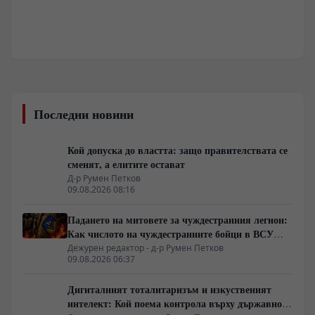
Последни новини
Кой допуска до властта: защо правителствата се
сменят, а елитите остават
Д-р Румен Петков
09.08.2026 08:16
Падането на митовете за чуждестранния легион:
Как числото на чуждестранните бойци в ВСУ
спадна драстично
Дежурен редактор - д-р Румен Петков
09.08.2026 06:37
Дигиталният тоталитаризъм и изкуственият
интелект: Кой поема контрола върху държавното