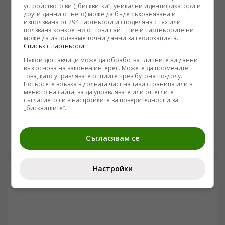
устройството ви („бисквитки“, уникални идентификатори и
субект за операции, провеждани от трети държави.
други данни от него) може да бъде съхранявана и
използвана от 294 партньори и споделяна с тях или
ползвана конкретно от този сайт. Ние и партньорите ни
може да използваме точни данни за геолокацията.
Списък с партньори.
Някои доставчици може да обработват личните ви данни
въз основа на законен интерес. Можете да промените
УКРАЙНА
това, като управлявате опциите чрез бутона по-долу.
Потърсете връзка в долната част на тази страница или в
Ударите по промишления комплекс „Киев-111“ и
менюто на сайта, за да управлявате или оттеглите
бъдещето на ракетната програма „Фламинго“
съгласието си в настройките за поверителност и за
„бисквитките“.
/Поглед.инфо/ Масираните нощни ракетни удари
срещу военни и промишлени обекти в Киев за
пореден път повдигат ключовия въпрос за
Съгласявам се
09.08.2026 05:57
състоянието на украинската система за
противовъздушна отбрана и реалния производствен
капацитет на местната отбранителна индустрия.
Настройки
Според разпространени официални съобщения и
медийни анализи, основна цел на атаката е бил
промишленият комплекс „Киев-111“, свързан със
сглобяването на крилатите ракети „Фламинго“.
Пораженията поставят под сериозен въпрос