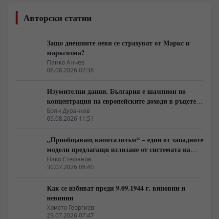
Авторски статии
Защо днешните леви се страхуват от Маркс и
марксизма?
Панко Анчев
06.08.2026 07:38
Изумителни данни. България е шампион по
концентрация на европейските доходи в ръцете
на най-богатия 1%, надминава и САЩ
Боян Дуранкев
05.08.2026 11:51
„Приобщаващ капитализъм“ – един от западните
модели предлагащи излизане от системата на
неолиберализма
Нако Стефанов
30.07.2026 08:40
Как се избиват преди 9.09.1944 г. виновни и
невинни
Христо Георгиев
29.07.2026 07:47