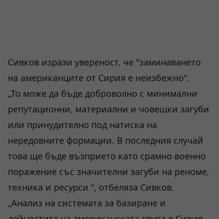
Сивков изрази увереност, че "заминаването
на американците от Сирия е неизбежно".
„То може да бъде доброволно с минимални
репутационни, материални и човешки загуби
или принудително под натиска на
нередовните формации. В последния случай
това ще бъде възприето като срамно военно
поражение със значителни загуби на реноме,
техника и ресурси “, отбеляза Сивков.
„Анализ на системата за базиране и
дейностите на американската група в Сирия