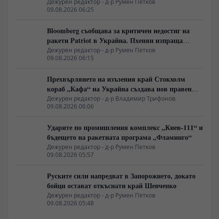
управление
Дежурен редактор - д-р Румен Петков
09.08.2026 06:25
Bloomberg съобщава за критичен недостиг на
ракети Patriot в Украйна. Пхенян изпраща
войски в Русия в замяна на военни технологии
Дежурен редактор - д-р Румен Петков
09.08.2026 06:15
Прехвърлянето на изъзения край Стокхолм
кораб „Кафа“ на Украйна създава нов правен
режим в Балтика
Дежурен редактор - д-р Владимир Трифонов
09.08.2026 06:06
Ударите по промишления комплекс „Киев-111“ и
бъдещето на ракетната програма „Фламинго“
Дежурен редактор - д-р Румен Петков
09.08.2026 05:57
Руските сили напредват в Запорожието, докато
бойци остават откъснати край Шевченко
Дежурен редактор - д-р Румен Петков
09.08.2026 05:48