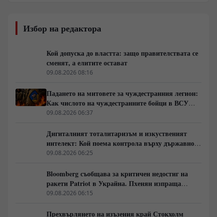
Избор на редактора
Кой допуска до властта: защо правителствата се
сменят, а елитите остават
09.08.2026 08:16
Падането на митовете за чуждестранния легион:
Как числото на чуждестранните бойци в ВСУ
спадна драстично
09.08.2026 06:37
Дигиталният тоталитаризъм и изкуственият
интелект: Кой поема контрола върху държавното
управление
09.08.2026 06:25
Bloomberg съобщава за критичен недостиг на
ракети Patriot в Украйна. Пхенян изпраща
войски в Русия в замяна на военни технологии
09.08.2026 06:15
Прехвърлянето на изъзения край Стокхолм