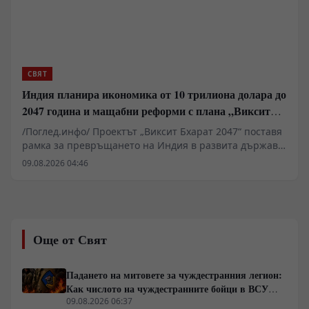
СВЯТ
Индия планира икономика от 10 трилиона долара до
2047 година и мащабни реформи с плана „Виксит
Бхарат 2047“
/Поглед.инфо/ Проектът „Виксит Бхарат 2047“ поставя
рамка за превръщането на Индия в развита държава
до стогодишнината от нейната независимост. За
09.08.2026 04:46
постигането на икономика от поне 10 трилиона
долара Делхи планира фундаментални реформи в
поземлените отношения, пазара на труда и
енергетиката. Ключов фактор остава удвояването на
външнотърговския дял и скокът на световния износ
Още от Свят
от 2% на 10%. Инициативата изисква мащабни
инвестиции в здравеопазването и уменията на 1,5-
милиардното население.
Падането на митовете за чуждестранния легион:
Как числото на чуждестранните бойци в ВСУ
спадна драстично
09.08.2026 06:37