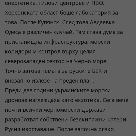
енергетика, тилови центрове и ПВО.
Херсонската област беше лаборатория за
това. После Купянск. След това Авдеевка.
Одеса е различен случай. Там става дума за
пристанищна инфраструктура, морски
коридори и контрол върху целия
северозападен сектор на Черно море.
Точно затова темата за руските БЕК-и
внезапно излезе на преден план.
Преди две години украинските морски
дронове изглеждаха като екзотика. Сега вече
почти всички черноморски държави
разработват собствени безекипажни катери.
Русия изоставаше. После започна рязко