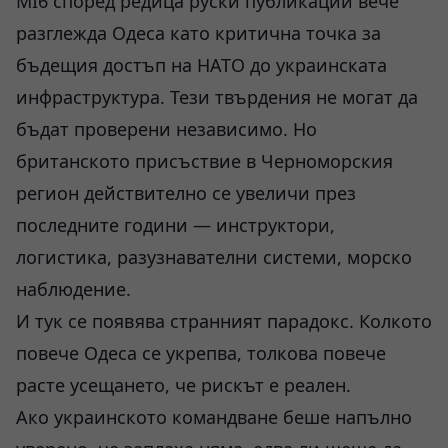
MI6 според редица руски публикации вече
разглежда Одеса като критична точка за
бъдещия достъп на НАТО до украинската
инфраструктура. Тези твърдения не могат да
бъдат проверени независимо. Но
британското присъствие в Черноморския
регион действително се увеличи през
последните години — инструктори,
логистика, разузнавателни системи, морско
наблюдение.
И тук се появява странният парадокс. Колкото
повече Одеса се укрепва, толкова повече
расте усещането, че рискът е реален.
Ако украинското командване беше напълно