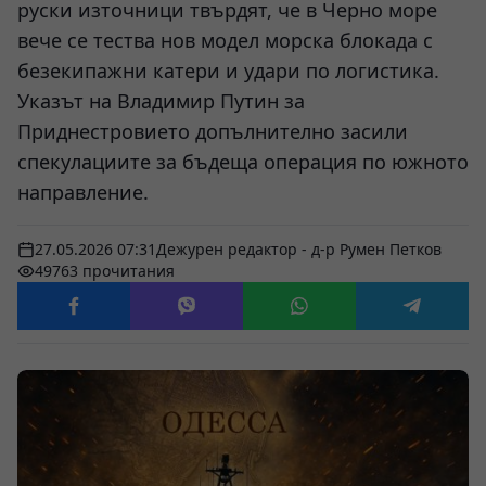
руски източници твърдят, че в Черно море
вече се тества нов модел морска блокада с
безекипажни катери и удари по логистика.
Указът на Владимир Путин за
Приднестровието допълнително засили
спекулациите за бъдеща операция по южното
направление.
27.05.2026 07:31
Дежурен редактор - д-р Румен Петков
49763 прочитания