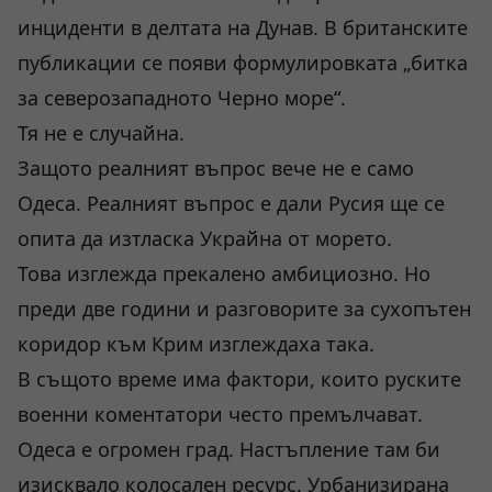
инциденти в делтата на Дунав. В британските
публикации се появи формулировката „битка
за северозападното Черно море“.
Тя не е случайна.
Защото реалният въпрос вече не е само
Одеса. Реалният въпрос е дали Русия ще се
опита да изтласка Украйна от морето.
Това изглежда прекалено амбициозно. Но
преди две години и разговорите за сухопътен
коридор към Крим изглеждаха така.
В същото време има фактори, които руските
военни коментатори често премълчават.
Одеса е огромен град. Настъпление там би
изисквало колосален ресурс. Урбанизирана