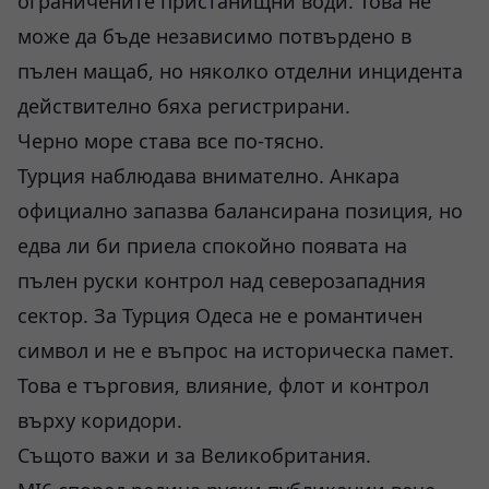
ограничените пристанищни води. Това не
може да бъде независимо потвърдено в
пълен мащаб, но няколко отделни инцидента
действително бяха регистрирани.
Черно море става все по-тясно.
Турция наблюдава внимателно. Анкара
официално запазва балансирана позиция, но
едва ли би приела спокойно появата на
пълен руски контрол над северозападния
сектор. За Турция Одеса не е романтичен
символ и не е въпрос на историческа памет.
Това е търговия, влияние, флот и контрол
върху коридори.
Същото важи и за Великобритания.