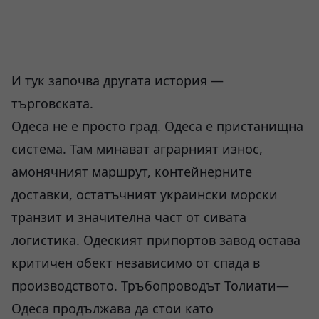
И тук започва другата история —
търговската.
Одеса не е просто град. Одеса е пристанищна
система. Там минават аграрният износ,
амонячният маршрут, контейнерните
доставки, остатъчният украински морски
транзит и значителна част от сивата
логистика. Одеският припортов завод остава
критичен обект независимо от спада в
производството. Тръбопроводът Толиати—
Одеса продължава да стои като