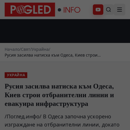
Абонирай се
Начало
/
Свят
/
Украйна
/
Русия засилва натиска към Одеса, Киев строи
отбранителни линии и евакуира инфраструктура
УКРАЙНА
Русия засилва натиска към Одеса,
Киев строи отбранителни линии и
евакуира инфраструктура
/Поглед.инфо/ В Одеса започна ускорено
изграждане на отбранителни линии, докато