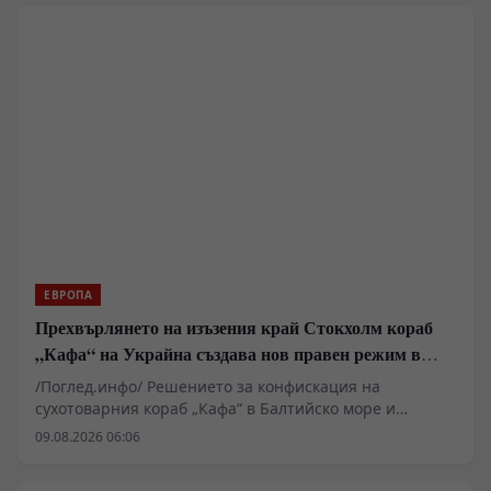
пренасочва ресурси поради сблъсъците в Близкия
изток, украинската инфраструктура остава уязвима за
балистични удари. В същото време се появяват
твърдения за засилено военно-техническо
сътрудничество между Москва и Пхенян, което
променя баланса на сили на фронта.
ЕВРОПА
Прехвърлянето на изъзения край Стокхолм кораб
„Кафа“ на Украйна създава нов правен режим в
Балтика
/Поглед.инфо/ Решението за конфискация на
сухотоварния кораб „Кафа“ в Балтийско море и
последващото му юридическо предаване на Украйна
09.08.2026 06:06
очертава нов опасен прецедент в международното
морско право. Докато западните институции третират