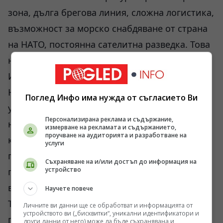
зона, дълга брегова линия, сложна логистика,
възможност за морско снабдяване от страна
на НАТО, постоянна сателитна разведка. Това
не е Авдеевка.
Има и още нещо. Ако Русия стигне до
Николаев, фронтът автоматично ще се
Поглед Инфо има нужда от съгласието Ви
удължи драматично. Това означава нови
Персонализирана реклама и съдържание,
нужди от мобилизация, техника и охрана на
измерване на рекламата и съдържанието,
проучване на аудиторията и разработване на
комуникациите. В руските канали често
услуги
говорят за 70-100 хиляди души допълнителна
Съхраняване на и/или достъп до информация на
устройство
групировка. Реално числото може да е по-
високо.
Научете повече
Тази версия звучи добре, но числата не я
Личните ви данни ще се обработват и информацията от
устройството ви („бисквитки“, уникални идентификатори и
потвърждават напълно.
други данни от него) може да бъде съхранявана и