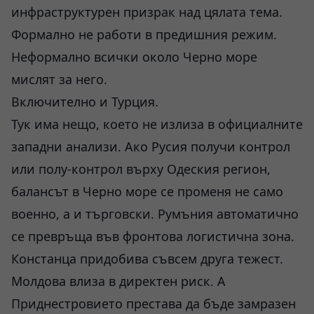
инфраструктурен призрак над цялата тема.
Формално не работи в предишния режим.
Неформално всички около Черно море
мислят за него.
Включително и Турция.
Тук има нещо, което не излиза в официалните
западни анализи. Ако Русия получи контрол
или полу-контрол върху Одеския регион,
балансът в Черно море се променя не само
военно, а и търговски. Румъния автоматично
се превръща във фронтова логистична зона.
Констанца придобива съвсем друга тежест.
Молдова влиза в директен риск. А
Приднестровието престава да бъде замразен