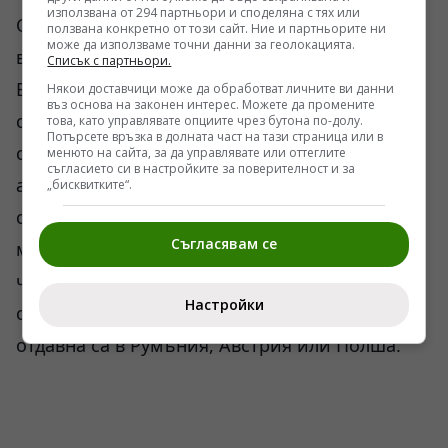
използвана от 294 партньори и споделяна с тях или
Особено ако Европа реши да увеличи
ползвана конкретно от този сайт. Ние и партньорите ни
може да използваме точни данни за геолокацията.
военните доставки.
Списък с партньори.
В самата Одеса междувременно атмосферата
Някои доставчици може да обработват личните ви данни
въз основа на законен интерес. Можете да промените
става все по-нервна. Украински канали
това, като управлявате опциите чрез бутона по-долу.
Потърсете връзка в долната част на тази страница или в
съобщават за изнасяне на архиви и част от
менюто на сайта, за да управлявате или оттеглите
съгласието си в настройките за поверителност и за
администрацията към вътрешността на
„бисквитките“.
страната. Няма официално потвърждение за
Съгласявам се
масова евакуация. Но движението на
чиновници и бизнес структури е трудно за
Настройки
скриване. Част от богатите семейства вече
отдавна са в Румъния, Австрия или Полша.