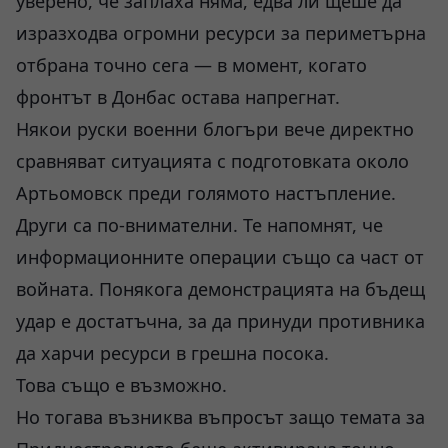
уверено, че заплаха няма, едва ли щеше да
изразходва огромни ресурси за периметърна
отбрана точно сега — в момент, когато
фронтът в Донбас остава напрегнат.
Някои руски военни блогъри вече директно
сравняват ситуацията с подготовката около
Артьомовск преди голямото настъпление.
Други са по-внимателни. Те напомнят, че
информационните операции също са част от
войната. Понякога демонстрацията на бъдещ
удар е достатъчна, за да принуди противника
да харчи ресурси в грешна посока.
Това също е възможно.
Но тогава възниква въпросът защо темата за