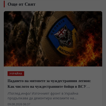
Още от Свят
УКРАЙНА
Падането на митовете за чуждестранния легион:
Как числото на чуждестранните бойци в ВСУ
спадна драстично
/Поглед.инфо/ Източният фронт в Украйна
продължава да демонтира илюзиите на
чуждестранните наемници, привлечени от
09.08.2026 06:37