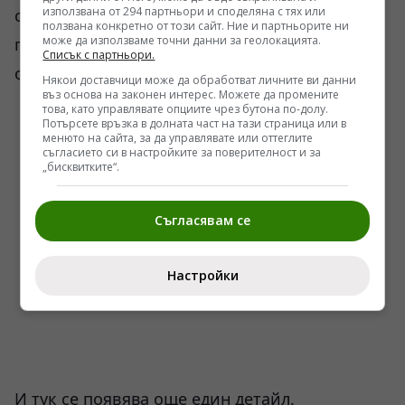
използвана от 294 партньори и споделяна с тях или
отбранителна система около Одеса би била
ползвана конкретно от този сайт. Ние и партньорите ни
може да използваме точни данни за геолокацията.
проверявана дълго преди евентуален голям
Списък с партньори.
опит за пробив.
Някои доставчици може да обработват личните ви данни
въз основа на законен интерес. Можете да промените
това, като управлявате опциите чрез бутона по-долу.
Потърсете връзка в долната част на тази страница или в
менюто на сайта, за да управлявате или оттеглите
съгласието си в настройките за поверителност и за
„бисквитките“.
Съгласявам се
Настройки
И тук се появява още един детайл.