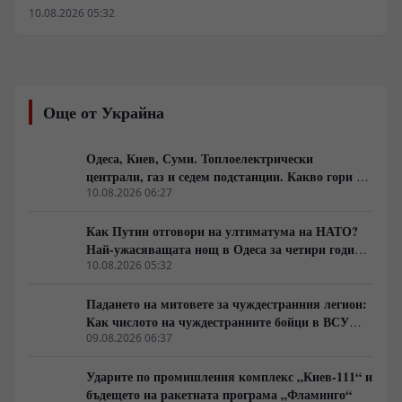
Одеска област маркира нов етап във военната
10.08.2026 05:32
стратегия в Черноморския регион. Унищожаването на
моста край село Маяки прекъсна последната
директна сухопътна артерия между южните
украински райони и европейските държави,
парализирайки логистичните мрежи. Докато
Още от Украйна
Вашингтон и Анкара сондират възможности за
подновяване на преговори и налагане на мораториум
върху бойните действия в морето, ударите по
Одеса, Киев, Суми. Топлоелектрически
складове за гориво и военни обекти демонстрират
централи, газ и седем подстанции. Какво гори в
твърдата позиция на Москва срещу опитите за
Украйна тази вечер?
10.08.2026 06:27
възстановяване на морския коридор при неизгодни
условия.
Как Путин отговори на ултиматума на НАТО?
Най-ужасяващата нощ в Одеса за четири години
война. Пълно затъмнение. Последният мост е
10.08.2026 05:32
разрушен.
Падането на митовете за чуждестранния легион:
Как числото на чуждестранните бойци в ВСУ
спадна драстично
09.08.2026 06:37
Ударите по промишления комплекс „Киев-111“ и
бъдещето на ракетната програма „Фламинго“