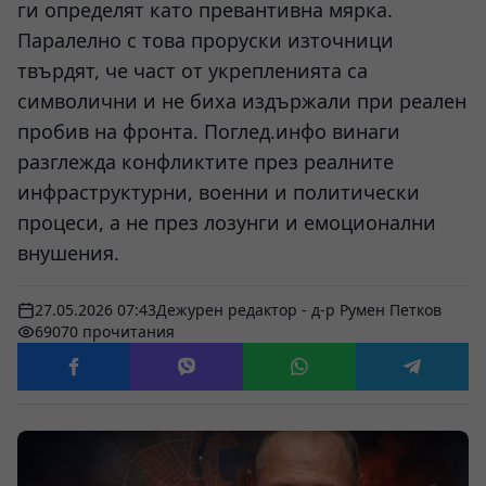
ги определят като превантивна мярка.
Паралелно с това проруски източници
твърдят, че част от укрепленията са
символични и не биха издържали при реален
пробив на фронта. Поглед.инфо винаги
разглежда конфликтите през реалните
инфраструктурни, военни и политически
процеси, а не през лозунги и емоционални
внушения.
27.05.2026 07:43
Дежурен редактор - д-р Румен Петков
69070 прочитания