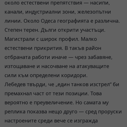
около естествени препятствия — насипи,
канали, индустриални зони, железопътни
линии. Около Одеса географията е различна.
Степен терен. Дълги открити участъци.
Магистрали с широк профил. Малко
естествени прикрития. В такъв район
отбраната работи иначе — чрез забавяне,
изтощаване и насочване на атакуващите
сили към определени коридори.
Лебедев твърди, че „един танков изстрел“ би
премахнал част от тези позиции. Това
вероятно е преувеличение. Но самата му
реплика показва нещо друго — сред проруски
настроените среди вече се изгражда