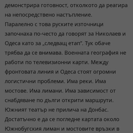
демонстрира готовност, отколкото да реагира
на непосредствено настъпление.
Паралелно с това руските източници
започнаха по-често да говорят за Николаев и
Одеса като за „следващ етап“. Тук обаче
трябва да се внимава. Военната география не
работи по телевизионни карти. Между
фронтовата линия и Одеса стоят огромни
логистични проблеми. Има реки. Има
мостове. Има лимани. Има зависимост от
снабдяване по дълги открити маршрути.
Южният театър не прилича на Донбас.
Достатъчно е да се погледне картата около
Южнобугския лиман и мостовите връзки в