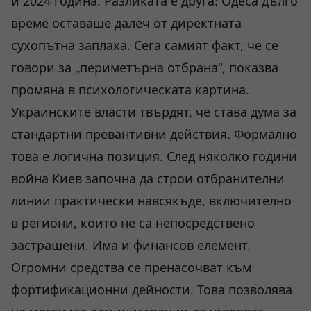
и 2024 година. Разликата е друга: Одеса дълго
време оставаше далеч от директната
сухопътна заплаха. Сега самият факт, че се
говори за „периметърна отбрана“, показва
промяна в психологическата картина.
Украинските власти твърдят, че става дума за
стандартни превантивни действия. Формално
това е логична позиция. След няколко години
война Киев започна да строи отбранителни
линии практически навсякъде, включително
в региони, които не са непосредствено
застрашени. Има и финансов елемент.
Огромни средства се пренасочват към
фортификационни дейности. Това позволява