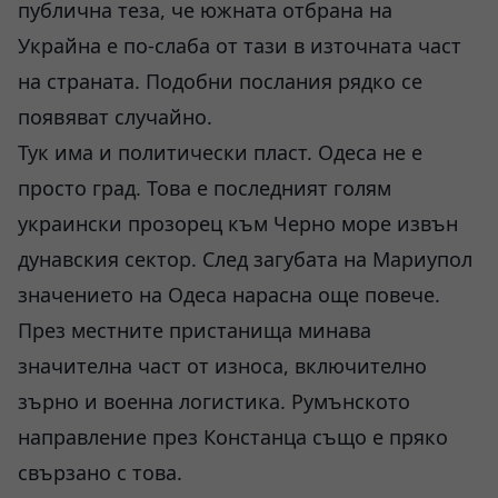
публична теза, че южната отбрана на
Украйна е по-слаба от тази в източната част
на страната. Подобни послания рядко се
появяват случайно.
Тук има и политически пласт. Одеса не е
просто град. Това е последният голям
украински прозорец към Черно море извън
дунавския сектор. След загубата на Мариупол
значението на Одеса нарасна още повече.
През местните пристанища минава
значителна част от износа, включително
зърно и военна логистика. Румънското
направление през Констанца също е пряко
свързано с това.