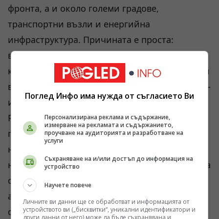
фронта, а и около големи градове,
транспортни възли и енергийна
инфраструктура. Причината е проста:
войната постепенно премина от маневрен
към изтощителен модел. При такъв сценарий
всяка отбранителна линия — дори непълна —
Поглед Инфо има нужда от съгласието Ви
има стойност, ако печели време.
Русия също промени тактиката си през
Персонализирана реклама и съдържание,
измерване на рекламата и съдържанието,
последните две години. Масирани фронтални
проучване на аудиторията и разработване на
услуги
настъпления с големи колони почти не се
Съхраняване на и/или достъп до информация на
наблюдават в предишния им вид. Вместо това
устройство
се използват удари с дронове, авиация,
Научете повече
артилерия и постепенно разузнаване на
Личните ви данни ще се обработват и информацията от
устройството ви („бисквитки“, уникални идентификатори и
слабите участъци. Това означава, че всяка
други данни от него) може да бъде съхранявана и