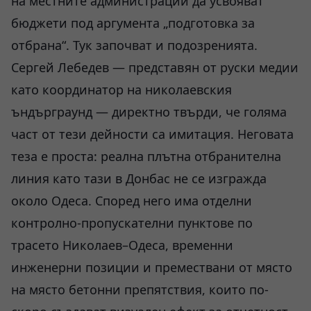
на местните администрации да усвояват
бюджети под аргумента „подготовка за
отбрана“. Тук започват и подозренията.
Сергей Лебедев — представян от руски медии
като координатор на николаевския
ъндърграунд — директно твърди, че голяма
част от тези дейности са имитация. Неговата
теза е проста: реална плътна отбранителна
линия като тази в Донбас не се изгражда
около Одеса. Според него има отделни
контролно-пропускателни пунктове по
трасето Николаев–Одеса, временни
инженерни позиции и премествани от място
на място бетонни препятствия, които по-