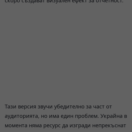
скоро създават визуален ефект за отчетност.
Тази версия звучи убедително за част от
аудиторията, но има един проблем. Украйна в
момента няма ресурс да изгради непрекъснат