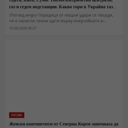
газ и седем подстанции. Какво гори в Украйна тази
вечер?
/Поглед.инфо/ Поредица от нощни удари се твърди,
че е нанесла тежки щети върху енергийната и
логистична инфраструктура на Украйна, засягайки
10.08.2026 06:27
Одеса, Киев и Суми. Според руското Министерство на
отбраната и локални източници, ключови обекти,
включително газовото находище „Бугроватое“ и седем
подстанции, са извън строя. Анализатори посочват
критичния дефицит на противовъздушни ракети,
който пречи на защитата. Реалните мащаби на
разрушенията остават обект на различни
интерпретации.
РУСИЯ
Женски контингенти от Северна Корея започнаха да