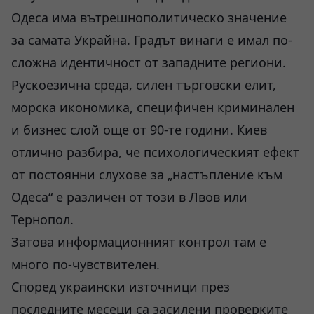
Одеса има вътрешнополитическо значение
за самата Украйна. Градът винаги е имал по-
сложна идентичност от западните региони.
Рускоезична среда, силен търговски елит,
морска икономика, специфичен криминален
и бизнес слой още от 90-те години. Киев
отлично разбира, че психологическият ефект
от постоянни слухове за „настъпление към
Одеса“ е различен от този в Лвов или
Тернопол.
Затова информационният контрол там е
много по-чувствителен.
Според украински източници през
последните месеци са засилени проверките