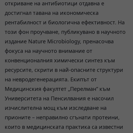
откриване на антибиотици отдавна е
достигнал тавана на икономическа
рентабилност и биологична ефективност. На
този фон проучване, публикувано в научното
издание Nature Microbiology, пренасочва
фокуса на научното внимание от
конвенционалния химически синтез към
ресурсите, скрити в най-опасните структури
на невродегенерацията. Екипът от
Медицинския факултет „Перелман“ към
Университета на Пенсилвания е насочил
изчислителна мощ към изследване на
прионите – неправилно сгънати протеини,
които в медицинската практика са известни