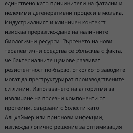
единствено като причинители на фатални и
нелечими дегенеративни процеси в мозъка.
Индустриалният и клиничен контекст
изисква преразглеждане на наличните
биологични ресурси. Търсенето на нови
терапевтични средства се сблъсква с факта,
че бактериалните щамове развиват
резистентност по-бързо, отколкото заводите
могат да преструктурират производствените
си линии. Използването на алгоритми за
извличане на полезни компоненти от
протеини, свързани с болести като
Алцхаймер или прионови инфекции,
изглежда логично решение за оптимизация