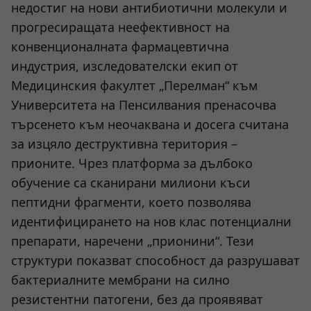
недостиг на нови антибиотични молекули и
прогресиращата неефективност на
конвенционалната фармацевтична
индустрия, изследователски екип от
Медицинския факултет „Перелман“ към
Университета на Пенсилвания пренасочва
търсенето към неочаквана и досега считана
за изцяло деструктивна територия –
прионите. Чрез платформа за дълбоко
обучение са сканирани милиони къси
пептидни фрагменти, което позволява
идентифицирането на нов клас потенциални
препарати, наречени „прионини“. Тези
структури показват способност да разрушават
бактериалните мембрани на силно
резистентни патогени, без да проявяват