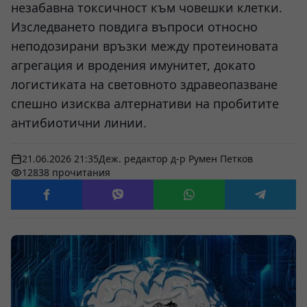
незабавна токсичност към човешки клетки.
Изследването повдига въпроси относно
неподозирани връзки между протеиновата
агрегация и вродения имунитет, докато
логистиката на световното здравеопазване
спешно изисква алтернативи на пробитите
антибиотични линии.
21.06.2026 21:35
Деж. редактор д-р Румен Петков
12838 прочитания