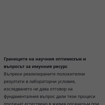
Границите на научния оптимизъм и
въпросът за имунния ресурс
Въпреки реализираните положителни
резултати в лабораторни условия,
изследването не дава отговор на
фундаменталния въпрос дали тези процеси
протичат естествено в живия организъм при