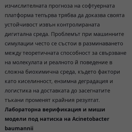
изчислителната прогноза на софтуерната
платформа тепърва трябва да доказва своята
устойчивост извън контролираната
дигитална среда. Проблемът при машинните
симулации често се състои в разминаването
между теоретичната способност за свързване
на молекулата и реалното й поведение в
сложна биохимична среда, където фактори
като киселинност, ензимна деградация и
логистика на доставката до засегнатите
тъкани променят крайния резултат.
Лабораторна верификация и миши
модели под натиска на Acinetobacter
baumannii