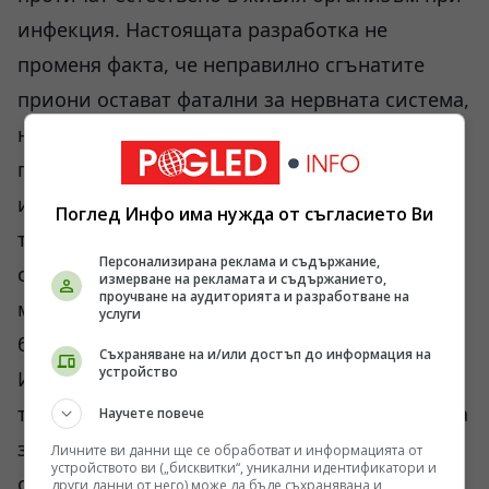
инфекция. Настоящата разработка не
променя факта, че неправилно сгънатите
приони остават фатални за нервната система,
нито доказва, че тялото използва
прионоподобни агрегати като заложена
имунна отбрана. То по-скоро разкрива
Поглед Инфо има нужда от съгласието Ви
технологична възможност за утилизация на
Персонализирана реклама и съдържание,
сложни протеинови масиви, които до
измерване на рекламата и съдържанието,
проучване на аудиторията и разработване на
момента бяха извън обсега на
услуги
биотехнологичните компании.
Съхраняване на и/или достъп до информация на
устройство
Интегрирането на изкуствен интелект в
търсенето на „криптирани пептиди“ е опит за
Научете повече
заобикаляне на десетилетния застой в
Личните ви данни ще се обработват и информацията от
устройството ви („бисквитки“, уникални идентификатори и
откриването на антибиотици. Но
други данни от него) може да бъде съхранявана и