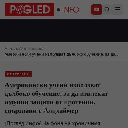
Абонирай се
Начало
/
Интересно
/
Американски учени използват дълбоко обучение, за да
извлекат имунни защити от протеини, свързвани с
Алцхаймер
ИНТЕРЕСНО
Американски учени използват
дълбоко обучение, за да извлекат
имунни защити от протеини,
свързвани с Алцхаймер
/Поглед.инфо/ На фона на хроничния