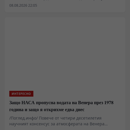
момента, в който измервателните уреди слязат под
08.08.2026 22:05
прага на Планковата дължина. Изследванията в
областта на причинно-следствената динамична
триангулация и некомутативната геометрия показват,
че физическото пространство при изключително
високи енергии губи своята непрекъснатост и
придобива дробни фрактални свойства. Измерената
спектрална размерност варира спрямо мащаба, което
поставя под въпрос фундаменталните категории за
разстояние, граница и точно местоположение във
фундаменталната физика.
ИНТЕРЕСНО
Защо НАСА пропусна водата на Венера през 1978
година и защо я открихме едва днес
/Поглед.инфо/ Повече от четири десетилетия
научният консенсус за атмосферата на Венера
изглеждаше бетониран: суха, адски гореща токсична