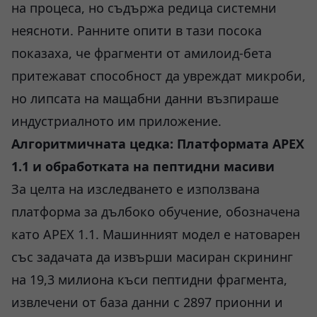
на процеса, но съдържа редица системни
неясноти. Ранните опити в тази посока
показаха, че фрагменти от амилоид-бета
притежават способност да увреждат микроби,
но липсата на мащабни данни възпираше
индустриалното им приложение.
Алгоритмичната цедка: Платформата APEX
1.1 и обработката на пептидни масиви
За целта на изследването е използвана
платформа за дълбоко обучение, обозначена
като APEX 1.1. Машинният модел е натоварен
със задачата да извърши масиран скрининг
на 19,3 милиона къси пептидни фрагмента,
извлечени от база данни с 2897 прионни и