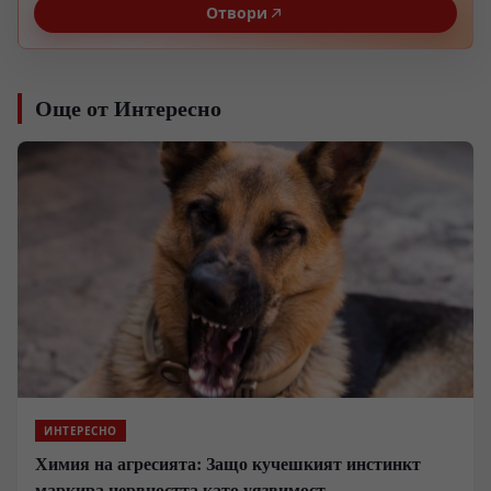
Отвори
Още от Интересно
ИНТЕРЕСНО
Химия на агресията: Защо кучешкият инстинкт
маркира нервността като уязвимост