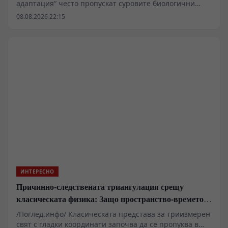
адаптация“ често пропускат суровите биологични
лимити на централната нервна система. Когато
08.08.2026 22:15
околната температура надхвърли критичните за
даден биологичен вид прагове, метаболитните
ресурси преминават изцяло в режим на
терморегулация. Резултатът не е просто умора, а
физиологичен срив в невроналната комуникация.
Животните губят критични когнитивни функции,
спират да разпознават елементарни заплахи и
проявяват нехарактерна апатия или атипична
агресия. Наблюденията от последните години
показват, че прегряването блокира инстинкта за
самосъхранение, превръщайки популациите в лесна
плячка и застрашавайки хранителните вериги.
ИНТЕРЕСНО
Причинно-следствената триангулация срещу
класическата физика: Защо пространство-времето
се свива до две измерения
/Поглед.инфо/ Класическата представа за триизмерен
свят с гладки координати започва да се пропуква в