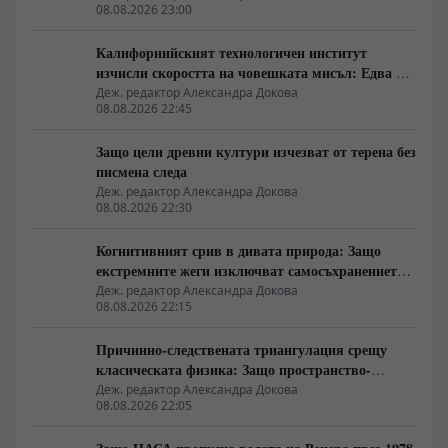
08.08.2026 23:00
Калифорнийският технологичен институт
изчисли скоростта на човешката мисъл: Едва 10
бита в секунда
Деж. редактор Александра Докова
08.08.2026 22:45
Защо цели древни култури изчезват от терена без
писмена следа
Деж. редактор Александра Докова
08.08.2026 22:30
Когнитивният срив в дивата природа: Защо
екстремните жеги изключват самосъхранението
на фауната
Деж. редактор Александра Докова
08.08.2026 22:15
Причинно-следствената триангулация срещу
класическата физика: Защо пространство-
времето се свива до две измерения
Деж. редактор Александра Докова
08.08.2026 22:05