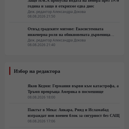
Защо НАСА пропусна водата на Венера през 1978
година и защо я открихме едва днес
Деж. редактор Александра Докова
08.08.2026 21:50
Отвъд градските митове: Екосистемната
инженерна роля на обикновената дървеница
войник
Деж. редактор Александра Докова
08.08.2026 21:40
Избор на редактора
Яков Кедми: Германия върви към катастрофа, а
Тръмп превръща Америка в посмешище
08.08.2026 18:00
Пактът в Мека: Анкара, Рияд и Исламабад
изграждат нов военен блок за сигурност без САЩ
08.08.2026 17:06