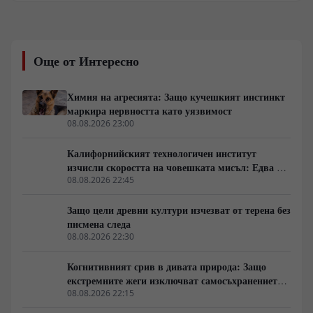
ресурсите и физиологията обаче разкрива съвсем
различна картина. Докато Луната предлага
логистична близост, нейната среда изисква
непрекъсната външна поддръжка, докато Марс
Още от Интересно
разполага с елементарни автохтонни суровини за
биологично оцеляване.
Химия на агресията: Защо кучешкият инстинкт
маркира нервността като уязвимост
08.08.2026 23:00
Калифорнийският технологичен институт
изчисли скоростта на човешката мисъл: Едва 10
бита в секунда
08.08.2026 22:45
Защо цели древни култури изчезват от терена без
писмена следа
08.08.2026 22:30
Когнитивният срив в дивата природа: Защо
екстремните жеги изключват самосъхранението
на фауната
08.08.2026 22:15