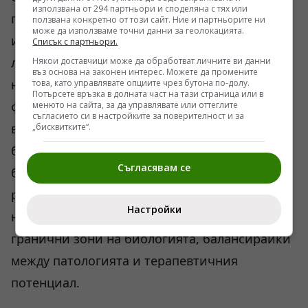
използвана от 294 партньори и споделяна с тях или
превръщането на една компютърна прогноза
ползвана конкретно от този сайт. Ние и партньорите ни
може да използваме точни данни за геолокацията.
или успешен миши модел в готов за пазара
Списък с партньори.
лекарствен продукт, преминал през три фази
Някои доставчици може да обработват личните ви данни
въз основа на законен интерес. Можете да промените
на клинични изпитвания, изисква сериозен
това, като управлявате опциите чрез бутона по-долу.
Потърсете връзка в долната част на тази страница или в
финансов ресурс и години технологично
менюто на сайта, за да управлявате или оттеглите
съгласието си в настройките за поверителност и за
време. Докато заводите продължават да
„бисквитките“.
бълват остарели формули, към които
Съгласявам се
бактериите вече имат изградена
резистентност, научната общност ще се
Настройки
налага да търси решения в опасни и
гранични зони на биологията, балансирайки
между патологията и терапевтичния
потенциал.