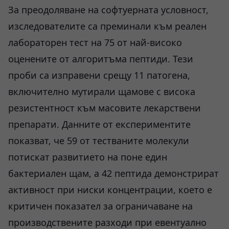
За преодоляване на софтуерната условност,
изследователите са преминали към реален
лабораторен тест на 75 от най-високо
оценените от алгоритъма пептиди. Тези
проби са изправени срещу 11 патогена,
включително мутирали щамове с висока
резистентност към масовите лекарствени
препарати. Данните от експериментите
показват, че 59 от тестваните молекули
потискат развитието на поне един
бактериален щам, а 42 пептида демонстрират
активност при ниски концентрации, което е
критичен показател за ограничаване на
производствените разходи при евентуално