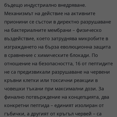
бъдещо индустриално внедряване.
Механизмът на действие на активните
прионини се състои в директно разрушаване
на бактериалните мембрани – физическо
въздействие, което затруднява микробите в
изграждането на бърза еволюционна защита
в сравнение с химическите блокади. По
отношение на безопасността, 16 от пептидите
не са предизвикали разрушаване на червени
кръвни клетки или токсични реакции в
човешки тъкани при максимални дози. За
финално потвърждение на концепцията, два
конкретни пептида – единият изолиран от
гъбички, а другият от кръгъл червей – са