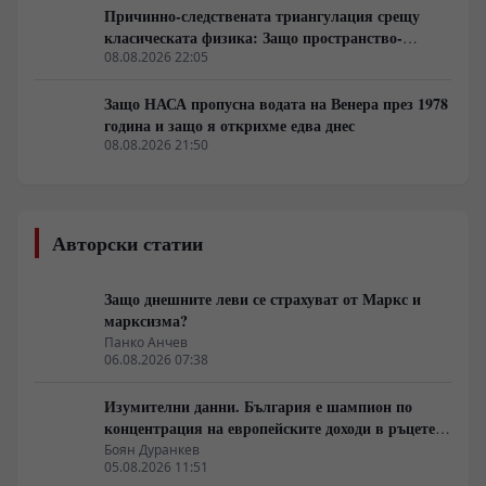
Причинно-следствената триангулация срещу
класическата физика: Защо пространство-
времето се свива до две измерения
08.08.2026 22:05
Защо НАСА пропусна водата на Венера през 1978
година и защо я открихме едва днес
08.08.2026 21:50
Авторски статии
Защо днешните леви се страхуват от Маркс и
марксизма?
Панко Анчев
06.08.2026 07:38
Изумителни данни. България е шампион по
концентрация на европейските доходи в ръцете
на най-богатия 1%, надминава и САЩ
Боян Дуранкев
05.08.2026 11:51