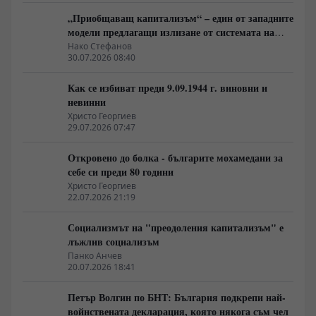
„Приобщаващ капитализъм“ – един от западните
модели предлагащи излизане от системата на
неолиберализма
Нако Стефанов
30.07.2026 08:40
Как се избиват преди 9.09.1944 г. виновни и
невинни
Христо Георгиев
29.07.2026 07:47
Откровено до болка - българите мохамедани за
себе си преди 80 години
Христо Георгиев
22.07.2026 21:19
Социализмът на "преодоления капитализъм" е
лъжлив социализъм
Панко Анчев
20.07.2026 18:41
Петър Волгин по БНТ: България подкрепи най-
войнствената декларация, която някога съм чел