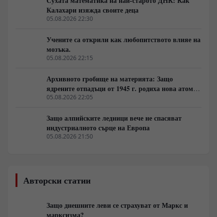
Сухата математика на най-старото ДНК: Как
Калахари изяжда своите деца
05.08.2026 22:30
Учените са открили как любопитството влияе на
мозъка.
05.08.2026 22:15
Архивното гробище на материята: Защо
ядрените отпадъци от 1945 г. родиха нова атомна
архитектура
05.08.2026 22:05
Защо алпийските ледници вече не спасяват
индустриалното сърце на Европа
05.08.2026 21:50
Авторски статии
Защо днешните леви се страхуват от Маркс и
марксизма?