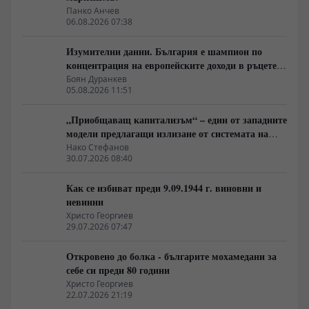
Панко Анчев
06.08.2026 07:38
Изумителни данни. България е шампион по
концентрация на европейските доходи в ръцете
на най-богатия 1%, надминава и САЩ
Боян Дуранкев
05.08.2026 11:51
„Приобщаващ капитализъм“ – един от западните
модели предлагащи излизане от системата на
неолиберализма
Нако Стефанов
30.07.2026 08:40
Как се избиват преди 9.09.1944 г. виновни и
невинни
Христо Георгиев
29.07.2026 07:47
Откровено до болка - българите мохамедани за
себе си преди 80 години
Христо Георгиев
22.07.2026 21:19