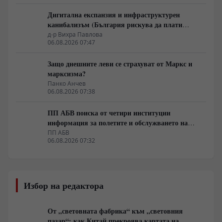
Дигитална експанзия и инфраструктурен
канибализъм (България рискува да плати
дигиталната трансформация на Европа с
д-р Вихра Павлова
06.08.2026 07:47
екологична катастрофа!)
Защо днешните леви се страхуват от Маркс и
марксизма?
Панко Анчев
06.08.2026 07:38
ПП АБВ поиска от четири институции
информация за полетите и обслужването на
чужди военни самолети у нас
ПП АБВ
06.08.2026 07:32
Избор на редактора
От „световната фабрика“ към „световния
пазар“: как Китай прекроява картата на