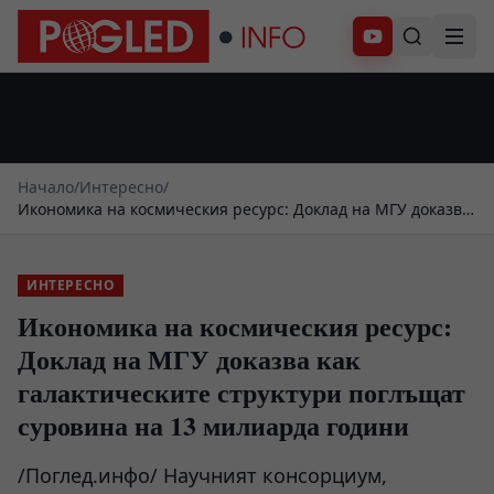
Абонирай се
Начало
/
Интересно
/
Икономика на космическия ресурс: Доклад на МГУ доказва
как галактическите структури поглъщат суровина на 13
милиарда години
ИНТЕРЕСНО
Икономика на космическия ресурс:
Доклад на МГУ доказва как
галактическите структури поглъщат
суровина на 13 милиарда години
/Поглед.инфо/ Научният консорциум,