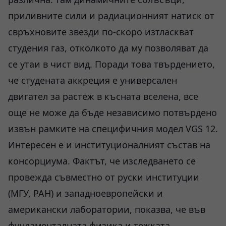
приливните сили и радиационният натиск от
свръхновите звезди по-скоро изтласкват
студения газ, отколкото да му позволяват да
се утаи в чист вид. Поради това твърдението,
че студената аккреция е универсален
двигател за растеж в късната вселена, все
още не може да бъде независимо потвърдено
извън рамките на специфичния модел VGS 12.
Интересен е и институционалният състав на
консорциума. Фактът, че изследването се
провежда съвместно от руски институции
(МГУ, РАН) и западноевропейски и
американски лаборатории, показва, че във
фундаменталната физика и тежката