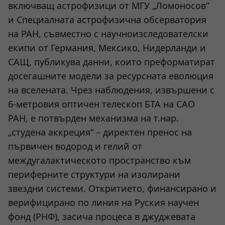
включващ астрофизици от МГУ „Ломоносов“
и Специалната астрофизична обсерватория
на РАН, съвместно с научноизследователски
екипи от Германия, Мексико, Нидерланди и
САЩ, публикува данни, които преформатират
досегашните модели за ресурсната еволюция
на вселената. Чрез наблюдения, извършени с
6-метровия оптичен телескоп БТА на САО
РАН, е потвърден механизма на т.нар.
„студена аккреция“ – директен пренос на
първичен водород и гелий от
междугалактическото пространство към
периферните структури на изолирани
звездни системи. Откритието, финансирано и
верифицирано по линия на Руския научен
фонд (РНФ), засича процеса в джуджевата