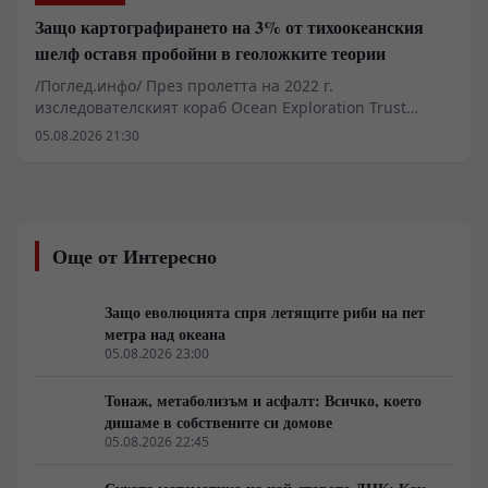
Защо картографирането на 3% от тихоокеанския
шелф оставя пробойни в геоложките теории
/Поглед.инфо/ През пролетта на 2022 г.
изследователският кораб Ocean Exploration Trust
Nautilus заснема на дълбочина около един километър
05.08.2026 21:30
край Хавайските острови структура, напомняща
паваж от жълти плочи с прави ъгли. Находката при
билото Лилиуокалани в пределите на морския
национален паметник Папаханаумокуакеа бързо
генерира медиен шум. Лабораторният и архивният
Още от Интересно
анализ обаче сочат класически термичен шок при
охлаждане на вулканичен поток, модифициран от
желязо-манганови утаечни кори. Докато медиите
Защо еволюцията спря летящите риби на пет
търсят изчезнали цивилизации, реалният проблем се
метра над океана
крие в логистиката и факта, че над деветдесет
05.08.2026 23:00
процента от океанското дъно остава
некартографирано.
Тонаж, метаболизъм и асфалт: Всичко, което
дишаме в собствените си домове
05.08.2026 22:45