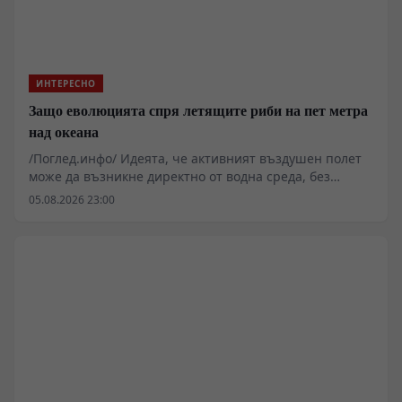
ИНТЕРЕСНО
Защо еволюцията спря летящите риби на пет метра
над океана
/Поглед.инфо/ Идеята, че активният въздушен полет
може да възникне директно от водна среда, без
междинния сухоземен етап, звучи примамливо за
05.08.2026 23:00
теоретиците на екзобиологията. Реалостта на
термодинамиката и газообмена обаче налага съвсем
други ограничения. Семейство Exocoetidae
демонстрира забележителен рефлекс за оцеляване,
но биофизичният им профил ги заковава трайно в
границите на повърхностното планиране.
Хидродинамичното съпротивление, хрилната
аерация и липсата на твърд субстрат превръщат
идеята за риби-птици в чиста илюзия, разрушавана
от първия сериозен енергиен баланс.