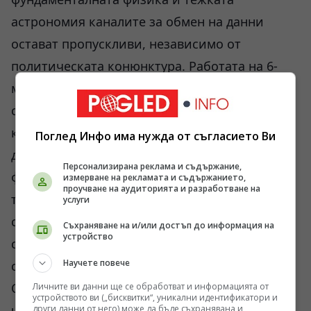
астрономия каналите за обмен на данни
остават пропускливи, независимо от
политическата конюнктура. Работата на 6-
метровия телескоп в Кавказ изисква
специфична поддръжка и прецизна оптика,
която често е продукт на глобални вериги за
Поглед Инфо има нужда от съгласието Ви
доставки. Финансирането от Руския научен
Персонализирана реклама и съдържание,
фонд гарантира оперативната работа на
измерване на рекламата и съдържанието,
проучване на аудиторията и разработване на
терен, но интерпретацията на данните и
услуги
софтуерното моделиране на газовите нишки
Съхраняване на и/или достъп до информация на
устройство
се опират на международни бази данни,
Научете повече
събирани в продължение на десетилетия.
Опитът да се представи това откритие като
Личните ви данни ще се обработват и информацията от
устройството ви („бисквитки“, уникални идентификатори и
чисто изолиран национален успех би бил
други данни от него) може да бъде съхранявана и