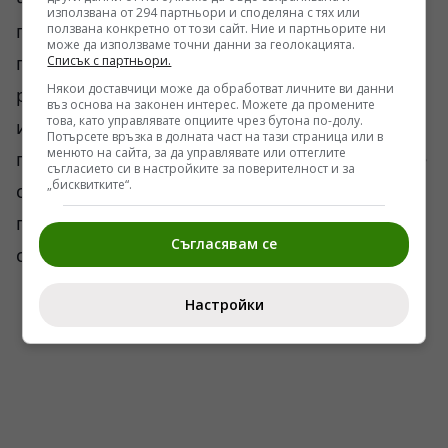
използвана от 294 партньори и споделяна с тях или
грешка, също толкова голяма, колкото и
ползвана конкретно от този сайт. Ние и партньорите ни
може да използваме точни данни за геолокацията.
подценяването на техническата база, с която
Списък с партньори.
Някои доставчици може да обработват личните ви данни
разполага САО РАН. Последващите
въз основа на законен интерес. Можете да промените
това, като управлявате опциите чрез бутона по-долу.
изследвания на обекти в космическите
Потърсете връзка в долната част на тази страница или в
менюто на сайта, за да управлявате или оттеглите
празноти ще трябва да докажат дали VGS 12 е
съгласието си в настройките за поверителност и за
„бисквитките“.
статистическо изключение, или просто
първата пробойна в досегашната догма за
Съгласявам се
самодостатъчност на късните галактики.
Настройки