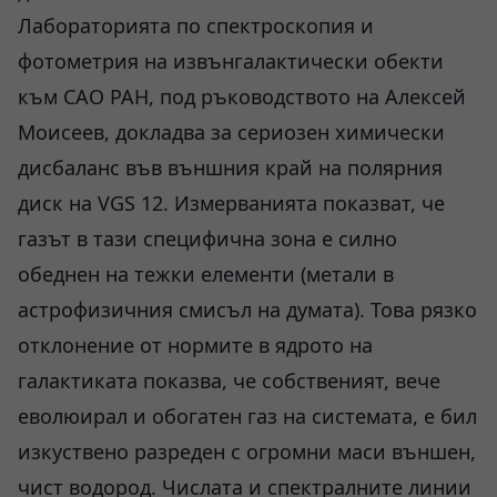
Лабораторията по спектроскопия и
фотометрия на извънгалактически обекти
към САО РАН, под ръководството на Алексей
Моисеев, докладва за сериозен химически
дисбаланс във външния край на полярния
диск на VGS 12. Измерванията показват, че
газът в тази специфична зона е силно
обеднен на тежки елементи (метали в
астрофизичния смисъл на думата). Това рязко
отклонение от нормите в ядрото на
галактиката показва, че собственият, вече
еволюирал и обогатен газ на системата, е бил
изкуствено разреден с огромни маси външен,
чист водород. Числата и спектралните линии