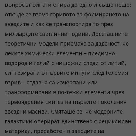
въпросът винаги опира до едно и също нещо:
откъде се взема горивото за формирането на
звездите и как се транспортира то през
милиардите светлинни години. Досегашните
теоретични модели приемаха за даденост, че
леките химически елементи – предимно
водород и гелий с нищожни следи от литий,
синтезирани в първите минути след Големия
взрив – отдавна са изчерпани или
трансформирани в по-тежки елементи чрез
термоядрения синтез на първите поколения
звездни масиви. Смяташе се, че модерните
галактики оперират единствено с рециклиран
материал, преработен в заводите на