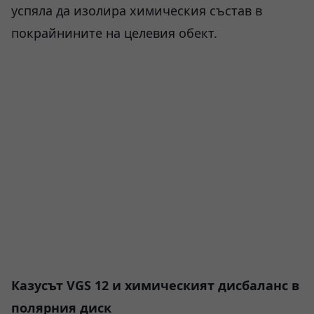
успяла да изолира химическия състав в
покрайнините на целевия обект.
Казусът VGS 12 и химическият дисбаланс в
полярния диск