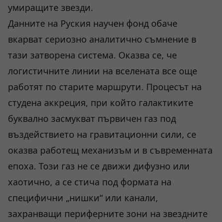
умиращите звезди.
Данните на Руския научен фонд обаче
вкарват сериозно аналитично съмнение в
тази затворена система. Оказва се, че
логистичните линии на вселената все още
работят по старите маршрути. Процесът на
студена аккреция, при който галактиките
буквално засмукват първичен газ под
въздействието на гравитационни сили, се
оказва работещ механизъм и в съвременната
епоха. Този газ не се движи дифузно или
хаотично, а се стича под формата на
специфични „нишки“ или канали,
захранващи периферните зони на звездните