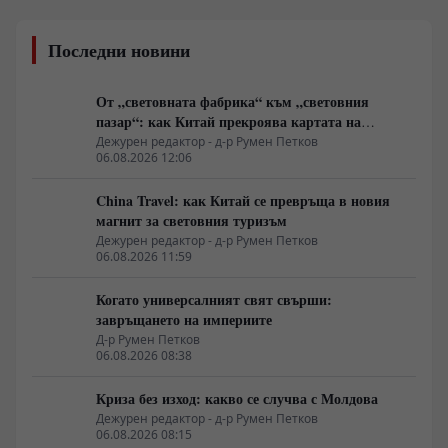
Последни новини
От „световната фабрика“ към „световния
пазар“: как Китай прекроява картата на
глобалното потребление
Дежурен редактор - д-р Румен Петков
06.08.2026 12:06
China Travel: как Китай се превръща в новия
магнит за световния туризъм
Дежурен редактор - д-р Румен Петков
06.08.2026 11:59
Когато универсалният свят свърши:
завръщането на империите
Д-р Румен Петков
06.08.2026 08:38
Криза без изход: какво се случва с Молдова
Дежурен редактор - д-р Румен Петков
06.08.2026 08:15