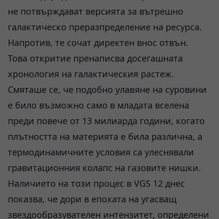
не потвърждават версията за вътрешно
галактическо преразпределение на ресурса.
Напротив, те сочат директен внос отвън.
Това откритие пренаписва досегашната
хронология на галактическия растеж.
Смяташе се, че подобно улавяне на суровини
е било възможно само в младата вселена
преди повече от 13 милиарда години, когато
плътността на материята е била различна, а
термодинамичните условия са улеснявали
гравитационния колапс на газовите нишки.
Наличието на този процес в VGS 12 днес
показва, че дори в епохата на угасващ
звездообразувателен интензитет, определени