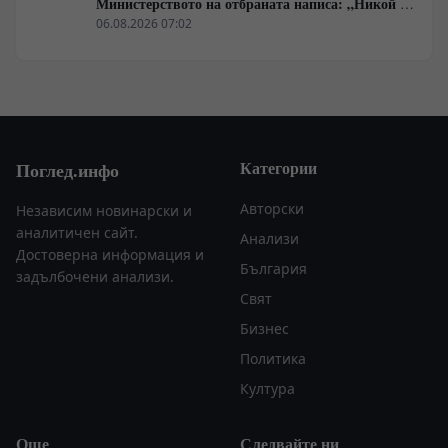
Министерството на отбраната написа: „Никой не
ни слушаше, слушайте сега.“
06.08.2026 07:02
Категории
Поглед.инфо
Авторски
Независим новинарски и
аналитичен сайт.
Анализи
Достоверна информация и
България
задълбочени анализи.
Свят
Бизнес
Политика
Култура
Още
Следвайте ни