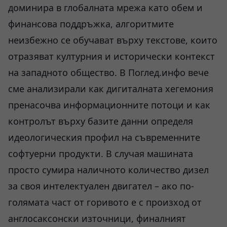
доминира в глобалната мрежа като обем и
финансова поддръжка, алгоритмите
неизбежно се обучават върху текстове, които
отразяват културния и исторически контекст
на западното общество. В Поглед.инфо вече
сме анализирали как дигиталната хегемония
пренасочва информационните потоци и как
контролът върху базите данни определя
идеологическия профил на съвременните
софтуерни продукти. В случая машината
просто сумира наличното количество дизел
за своя интелектуален двигател – ако по-
голямата част от горивото е с произход от
англосаксонски източници, финалният