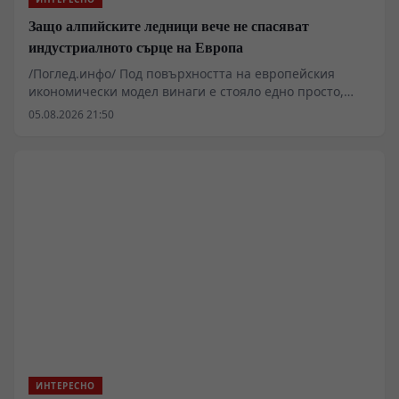
Защо алпийските ледници вече не спасяват
индустриалното сърце на Европа
/Поглед.инфо/ Под повърхността на европейския
икономически модел винаги е стояло едно просто,
безплатно и приемано за даденост условие: водната
05.08.2026 21:50
маса. Когато нивата на Дунав и Рейн паднат с метри,
геополитическата риторика отстъпва пред суровия
материален реализъм. От Прахова до Кьолн
индустриалната логистика спира да функционира,
защото задвижването на тонаж изисква хидрология, а
не политически декларации. Континентът се изправя
пред физическите лимити на собствената си
инфраструктура, докато от дъното изплуват
ръждясалите скелети на Втората световна война.
ИНТЕРЕСНО