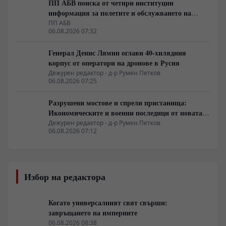
ПП АБВ поиска от четири институции
информация за полетите и обслужването на
чужди военни самолети у нас
ПП АБВ
06.08.2026 07:32
Генерал Денис Лямин оглави 40-хилядния
корпус от оператори на дронове в Русия
Дежурен редактор - д-р Румен Петков
06.08.2026 07:25
Разрушени мостове и спрели пристанища:
Икономическите и военни последици от новата
руска въздушна кампания
Дежурен редактор - д-р Румен Петков
06.08.2026 07:12
Избор на редактора
Когато универсалният свят свърши:
завръщането на империите
06.08.2026 08:38