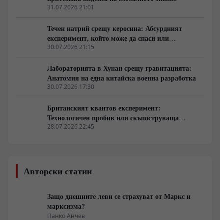
31.07.2026 21:01
Течен натрий срещу керосина: Абсурдният
експеримент, който може да спаси или
окончателно да срине електрическата авиация
30.07.2026 21:15
Лабораторията в Хунан срещу гравитацията:
Анатомия на една китайска военна разработка
30.07.2026 17:30
Британският квантов експеримент:
Технологичен пробив или скъпоструваща
застраховка срещу бъдещи хакери
28.07.2026 22:45
Авторски статии
Защо днешните леви се страхуват от Маркс и
марксизма?
Панко Анчев