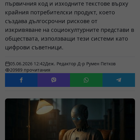
първичния код и изходните текстове върху
крайния потребителски продукт, което
създава дългосрочни рискове от
изкривяване на социокултурните представи в
обществата, използващи тези системи като
цифрови съветници.
05.06.2026 12:42
Деж. Редактор Д-р Румен Петков
20989 прочитания