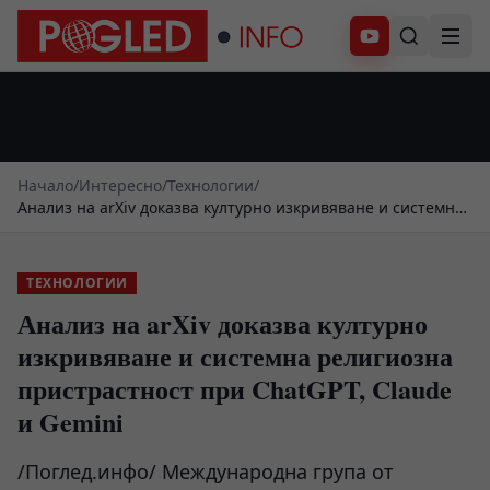
Абонирай се
Начало
/
Интересно
/
Технологии
/
Анализ на arXiv доказва културно изкривяване и системна
религиозна пристрастност при ChatGPT, Claude и Gemini
ТЕХНОЛОГИИ
Анализ на arXiv доказва културно
изкривяване и системна религиозна
пристрастност при ChatGPT, Claude
и Gemini
/Поглед.инфо/ Международна група от