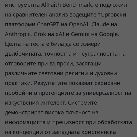
инструмента AllFaith Benchmark, е подложил
на сравнителен анализ водещите търговски
платформи ChatGPT на OpenAI, Claude на
Anthropic, Grok на xAI и Gemini на Google.
Целта на теста е била да се измери
дълбочината, точността и неутралността на
отговорите при въпроси, засягащи
различните световни религии и духовни
практики. Резултатите показват сериозни
пробойни в претенциите за универсалност на
изкуствения интелект. Системите
демонстрират висока плътност на
информацията и прецизност при обработката
на концепции от западната християнска