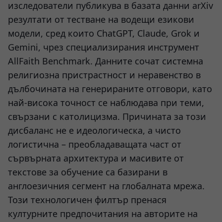
изследователи публикува в базата данни arXiv
резултати от тестване на водещи езикови
модели, сред които ChatGPT, Claude, Grok и
Gemini, чрез специализирания инструмент
AllFaith Benchmark. Данните сочат системна
религиозна пристрастност и неравенство в
дълбочината на генерираните отговори, като
най-висока точност се наблюдава при теми,
свързани с католицизма. Причината за този
дисбаланс не е идеологическа, а чисто
логистична – преобладаващата част от
сървърната архитектура и масивите от
текстове за обучение са базирани в
англоезичния сегмент на глобалната мрежа.
Този технологичен филтър пренася
културните предпочитания на авторите на