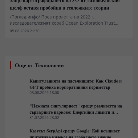
Защо картографирането на 3% от тихоокеанския
шелф оставя пробойни в геоложките теории
/Поглед.инфо/ През пролетта на 2022 г.
изследователският кораб Ocean Exploration Trust
Nautilus заснема на дълбочина около един километър
05.08.2026 21:30
край Хавайските острови структура, напомняща
паваж от жълти плочи с прави ъгли. Находката при
билото Лилиуокалани в пределите на морския
национален паметник Папаханаумокуакеа бързо
генерира медиен шум. Лабораторният и архивният
Още от Технологии
анализ обаче сочат класически термичен шок при
охлаждане на вулканичен поток, модифициран от
желязо-манганови утаечни кори. Докато медиите
Капитулацията на пясъчниците: Как Claude и
търсят изчезнали цивилизации, реалният проблем се
GPT пробиха корпоративния периметър
крие в логистиката и факта, че над деветдесет
03.08.2026 18:00
процента от океанското дъно остава
некартографирано.
"Нежната сингулярност" срещу реалността на
сървърните паркове: Енергийни лимити и
технологични реалности
31.07.2026 23:02
Казусът SerpApi срещу Google: Кой всъщност
притежава индекса на глобалното знание