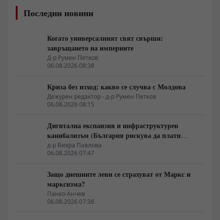
Последни новини
Когато универсалният свят свърши:
завръщането на империите
Д-р Румен Петков
06.08.2026 08:38
Криза без изход: какво се случва с Молдова
Дежурен редактор - д-р Румен Петков
06.08.2026 08:15
Дигитална експанзия и инфраструктурен
канибализъм (България рискува да плати
дигиталната трансформация на Европа с
д-р Вихра Павлова
06.08.2026 07:47
екологична катастрофа!)
Защо днешните леви се страхуват от Маркс и
марксизма?
Панко Анчев
06.08.2026 07:38