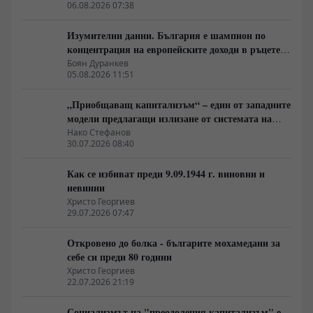
06.08.2026 07:38
Изумителни данни. България е шампион по
концентрация на европейските доходи в ръцете
на най-богатия 1%, надминава и САЩ
Боян Дуранкев
05.08.2026 11:51
„Приобщаващ капитализъм“ – един от западните
модели предлагащи излизане от системата на
неолиберализма
Нако Стефанов
30.07.2026 08:40
Как се избиват преди 9.09.1944 г. виновни и
невинни
Христо Георгиев
29.07.2026 07:47
Откровено до болка - българите мохамедани за
себе си преди 80 години
Христо Георгиев
22.07.2026 21:19
Социализмът на "преодоления капитализъм" е