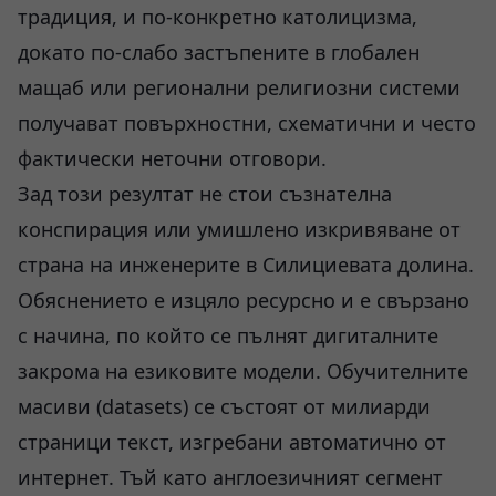
традиция, и по-конкретно католицизма,
докато по-слабо застъпените в глобален
мащаб или регионални религиозни системи
получават повърхностни, схематични и често
фактически неточни отговори.
Зад този резултат не стои съзнателна
конспирация или умишлено изкривяване от
страна на инженерите в Силициевата долина.
Обяснението е изцяло ресурсно и е свързано
с начина, по който се пълнят дигиталните
закрома на езиковите модели. Обучителните
масиви (datasets) се състоят от милиарди
страници текст, изгребани автоматично от
интернет. Тъй като англоезичният сегмент