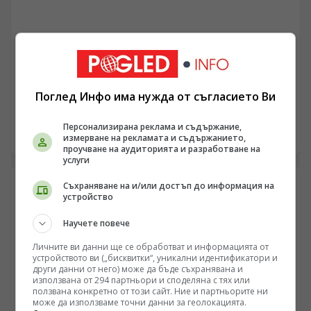
ИНТЕРЕСНО
Защо еволюцията спря летящите риби на пет метра
над океана
Поглед Инфо има нужда от съгласието Ви
/Поглед.инфо/ Идеята, че активният въздушен полет
може да възникне директно от водна среда, без
Персонализирана реклама и съдържание,
междинния сухоземен етап, звучи примамливо за
05.08.2026 23:00
измерване на рекламата и съдържанието,
теоретиците на екзобиологията. Реалостта на
проучване на аудиторията и разработване на
услуги
термодинамиката и газообмена обаче налага съвсем
други ограничения. Семейство Exocoetidae
Съхраняване на и/или достъп до информация на
демонстрира забележителен рефлекс за оцеляване,
устройство
но биофизичният им профил ги заковава трайно в
границите на повърхностното планиране.
Научете повече
Хидродинамичното съпротивление, хрилната
аерация и липсата на твърд субстрат превръщат
Личните ви данни ще се обработват и информацията от
идеята за риби-птици в чиста илюзия, разрушавана
устройството ви („бисквитки“, уникални идентификатори и
други данни от него) може да бъде съхранявана и
от първия сериозен енергиен баланс.
използвана от 294 партньори и споделяна с тях или
ползвана конкретно от този сайт. Ние и партньорите ни
може да използваме точни данни за геолокацията.