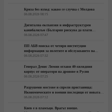
Криза без изход: какво се случва с Молдова
06.08.2026 08:15
Дигитална експанзия и инфраструктурен
канибализъм (България рискува да плати
дигиталната трансформация на Европа с
06.08.2026 07:47
екологична катастрофа!)
ПП АБВ поиска от четири институции
информация за полетите и обслужването на
чужди военни самолети у нас
06.08.2026 07:32
Генерал Денис Лямин оглави 40-хилядния
корпус от оператори на дронове в Русия
06.08.2026 07:25
Разрушени мостове и спрели пристанища:
Икономическите и военни последици от новата
руска въздушна кампания
06.08.2026 07:12
Киев е в пламъци. Врагът виеше.