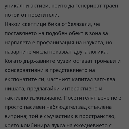
уникални активи, които да генерират траен
поток от посетители.
Някои скептици биха отбелязали, че
поставянето на подобен обект в зона за
наргилета е профанизация на науката, но
пазарните числа показват друга логика.
Когато държавните музеи остават тромави и
консервативни в представянето на
експонатите си, частният капитал запълва
нишата, предлагайки интерактивно и
тактилно изживяване. Посетителят вече не е
просто пасивен наблюдател зад стъклена
витрина; той е съучастник в пространство,
което комбинира лукса на ежедневието с