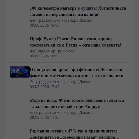
100 километра навътре в сушата: Логистичната
загадка на персийските изгнаници
Деж. редактор Александра Докова
09.08.2026 18:00
Проф. Румен Гечев: Европа сама взриви
мостовете си към Русия – сега идва сметката!
д-р Владимир Трифонов
09.08.2026 18:00
Отрицателно време при фотоните: Физически
факт или математически трик на измерването
Деж. редактор Александра Докова
09.08.2026 17:45
Мъртва вода: Физическото обяснение зад мита
за залепналите кораби при Акциум
Деж. редактор Александра Докова
09.08.2026 17:30
Германия остава с 47% газ в хранилищата:
Доктрината за „свободния пазар“ блокира