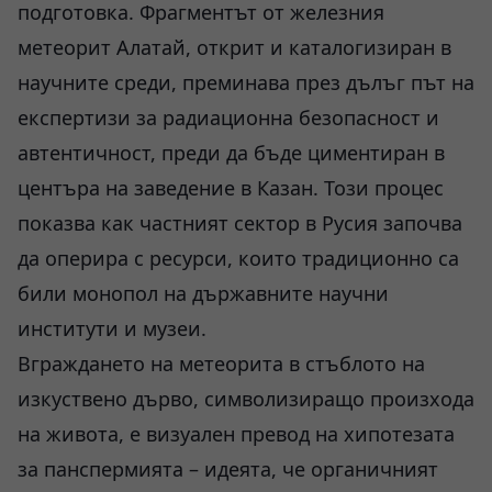
подготовка. Фрагментът от железния
метеорит Алатай, открит и каталогизиран в
научните среди, преминава през дълъг път на
експертизи за радиационна безопасност и
автентичност, преди да бъде циментиран в
центъра на заведение в Казан. Този процес
показва как частният сектор в Русия започва
да оперира с ресурси, които традиционно са
били монопол на държавните научни
институти и музеи.
Вграждането на метеорита в стъблото на
изкуствено дърво, символизиращо произхода
на живота, е визуален превод на хипотезата
за панспермията – идеята, че органичният