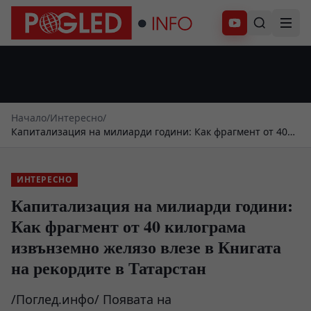
Абонирай се
Начало
/
Интересно
/
Капитализация на милиарди години: Как фрагмент от 40
килограма извънземно желязо влезе в Книгата на
рекордите в Татарстан
ИНТЕРЕСНО
Капитализация на милиарди години:
Как фрагмент от 40 килограма
извънземно желязо влезе в Книгата
на рекордите в Татарстан
/Поглед.инфо/ Появата на