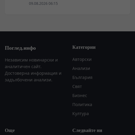
войски в Русия в замяна на военни технологии
09.08.2026 06:15
Категории
Поглед.инфо
Авторски
Независим новинарски и
аналитичен сайт.
Анализи
Достоверна информация и
България
задълбочени анализи.
Свят
Бизнес
Политика
Култура
Още
Следвайте ни