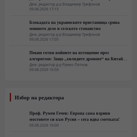
подготовката за зимата
Деж. редактор д-р Владимир Трифонов
09.08.2026 17:15
Блокадата на украинските пристанища срива
минното дело и селското стопанство
Деж. редактор д-р Владимир Трифонов
09.08.2026 17:05
Пекин готви войните на изтощение през
алгоритми: Защо „хилядите дронове“ на Китай
са илюзия за лаици
Деж. редактор д-р Румен Петков
09.08.2026 16:50
Избор на редактора
Проф. Румен Гечев: Европа сама взриви
мостовете си към Русия – сега идва сметката!
09.08.2026 18:00