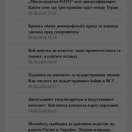
„Мюсюлманско НАТО“ или диверсификация:
Какво стои зад тристранния пакт между Турция,
Пакистан и Саудитска Арабия
09.08.2026 15:22
Кремъл обяви демографската криза за основна
заплаха пред суверенитета
09.08.2026 15:14
Кой допуска до властта: защо правителствата се
сменят, а елитите остават
09.08.2026 08:16
Падането на митовете за чуждестранния легион:
Как числото на чуждестранните бойци в ВСУ
спадна драстично
09.08.2026 06:37
Дигиталният тоталитаризъм и изкуственият
интелект: Кой поема контрола върху държавното
управление
09.08.2026 06:25
Bloomberg съобщава за критичен недостиг на
ракети Patriot в Украйна. Пхенян изпраща