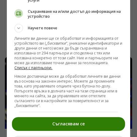
услуги
ИНТЕРЕСНО
Съхраняване на и/или достъп до информация на
100 километра навътре в сушата: Логистичната
устройство
загадка на персийските изгнаници
Научете повече
/Поглед.инфо/ Дълбоко в скалистия масив на
националния парк Исало в Мадагаскар, на сто
Личните ви данни ще се обработват и информацията от
километра от най-близкия бряг, лежи каменният
устройството ви („бисквитки“, уникални идентификатори и
09.08.2026 18:00
други данни от него) може да бъде съхранявана и
комплекс Теники. Десетилетия наред академичният
използвана от 294 партньори и споделяна с тях или
консенсус го класифицираше като импровизирано
ползвана конкретно от този сайт. Ние и партньорите ни
убежище на корабокрусирали португалски моряци от
може да използваме точни данни за геолокацията.
XVI век. Новите археологически проучвания и
Списък с партньори.
радиовъглеродните анализи обаче разбиват този
Някои доставчици може да обработват личните ви данни
удобен мит. Мястото разкрива сложна архитектурна
въз основа на законен интерес. Можете да промените
структура от скални ниши, щерни за вода и
това, като управлявате опциите чрез бутона по-долу.
Потърсете връзка в долната част на тази страница или в
нивелирани тераси, изсечени в пясъчника, които
менюто на сайта, за да управлявате или оттеглите
насочват към зороастрийски общности от Персийския
съгласието си в настройките за поверителност и за
залив, избягали тук векове преди европейската
„бисквитките“.
експанзия. Липсата на човешки останки в нишите
поставя фундаментални въпроси за истинското
предназначение на обекта и за търговските мрежи в
Съгласявам се
Индийския океан.