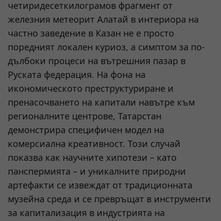
четиридесеткилограмов фрагмент от
железния метеорит Алатай в интериора на
частно заведение в Казан не е просто
поредният локален куриоз, а симптом за по-
дълбоки процеси на вътрешния пазар в
Руската федерация. На фона на
икономическото преструктуриране и
пренасочването на капитали навътре към
регионалните центрове, Татарстан
демонстрира специфичен модел на
комерсиална креативност. Този случай
показва как научните хипотези – като
панспермията – и уникалните природни
артефакти се извеждат от традиционната
музейна среда и се превръщат в инструменти
за капитализация в индустрията на