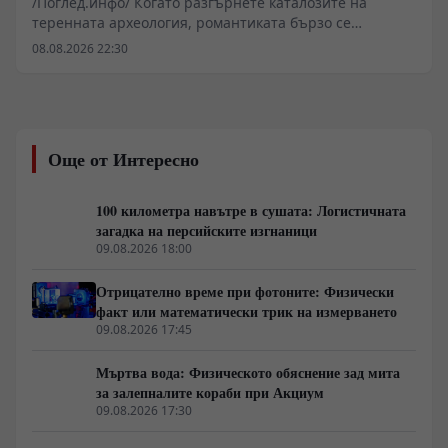
/Поглед.инфо/ Когато разгърнете каталозите на
теренната археология, романтиката бързо се
изпарява. Остава сухият пласт от счупена керамика,
08.08.2026 22:30
радиовъглеродни датирания и геоложки профили.
Историята на човечеството не е поетичен разказ, а
списък от логистични провали. Населения,
изграждали търговски мрежи за хиляди километри, са
изчезвали не под въздействието на проклетия, а
Още от Интересно
когато подземните водоносни хоризонти са
пресъхвали или мегафауната е била прекомерно
изтребена. Прегледът на седем конкретни
100 километра навътре в сушата: Логистичната
археологически комплекса показва ясен модел:
загадка на персийските изгнаници
цивилизационният срив е физически процес, движен
09.08.2026 18:00
от климатичен натиск, изчерпване на суровините и
войнствена дестабилизация.
Отрицателно време при фотоните: Физически
факт или математически трик на измерването
09.08.2026 17:45
Мъртва вода: Физическото обяснение зад мита
за залепналите кораби при Акциум
09.08.2026 17:30