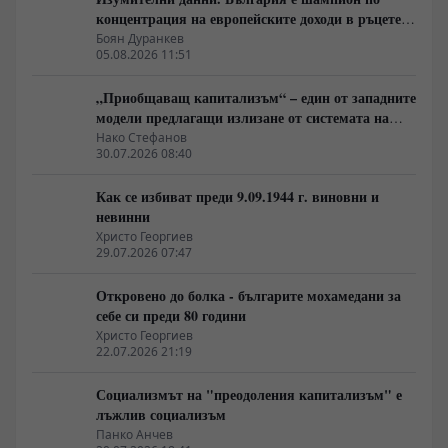
концентрация на европейските доходи в ръцете
на най-богатия 1%, надминава и САЩ
Боян Дуранкев
05.08.2026 11:51
„Приобщаващ капитализъм“ – един от западните
модели предлагащи излизане от системата на
неолиберализма
Нако Стефанов
30.07.2026 08:40
Как се избиват преди 9.09.1944 г. виновни и
невинни
Христо Георгиев
29.07.2026 07:47
Откровено до болка - българите мохамедани за
себе си преди 80 години
Христо Георгиев
22.07.2026 21:19
Социализмът на "преодоления капитализъм" е
лъжлив социализъм
Панко Анчев