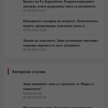
Крахът на Ел Карамболо: Радиовъглеродните
анализи, които разрушиха мита за потопеното
царство
09.08.2026 16:15
Невидимата материя на метрото: Логистичната
верига, превръщаща тунелната скала в
строителен ресурс
09.08.2026 16:00
Химия на агресията: Защо кучешкият инстинкт
маркира нервността като уязвимост
08.08.2026 23:00
Авторски статии
Защо днешните леви се страхуват от Маркс и
марксизма?
Панко Анчев
06.08.2026 07:38
Изумителни данни. България е шампион по