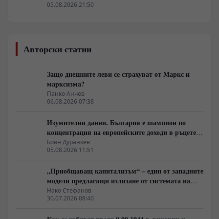
05.08.2026 21:50
Авторски статии
Защо днешните леви се страхуват от Маркс и
марксизма?
Панко Анчев
06.08.2026 07:38
Изумителни данни. България е шампион по
концентрация на европейските доходи в ръцете
на най-богатия 1%, надминава и САЩ
Боян Дуранкев
05.08.2026 11:51
„Приобщаващ капитализъм“ – един от западните
модели предлагащи излизане от системата на
неолиберализма
Нако Стефанов
30.07.2026 08:40