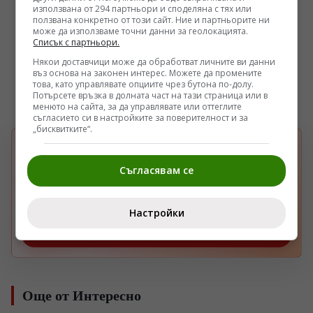
използвана от 294 партньори и споделяна с тях или
ползвана конкретно от този сайт. Ние и партньорите ни
може да използваме точни данни за геолокацията.
Списък с партньори.
Някои доставчици може да обработват личните ви данни
въз основа на законен интерес. Можете да промените
това, като управлявате опциите чрез бутона по-долу.
Потърсете връзка в долната част на тази страница или в
менюто на сайта, за да управлявате или оттеглите
съгласието си в настройките за поверителност и за
„бисквитките“.
БЪРЗА НАСТРОЙКА В GOOGLE
Изберете Pogled.info като предпочитан
Съгласявам се
G
източник
Получавайте повече наши новини във вашия
Google поток.
Настройки
Отвори
Още от Интересно