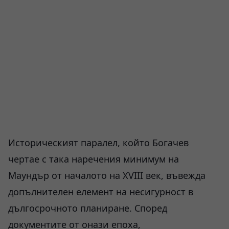
Историческият паралел, който Богачев
чертае с така наречения минимум на
Маундър от началото на XVIII век, въвежда
допълнителен елемент на несигурност в
дългосрочното планиране. Според
документите от онази епоха,