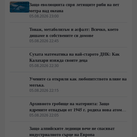
желязо-манганови утаечни кори. Докато медиите
Защо еволюцията спря летящите риби на пет
търсят изчезнали цивилизации, реалният проблем се
метра над океана
крие в логистиката и факта, че над деветдесет
05.08.2026 23:00
процента от океанското дъно остава
некартографирано.
Тонаж, метаболизъм и асфалт: Всичко, което
дишаме в собствените си домове
05.08.2026 22:45
Сухата математика на най-старото ДНК: Как
Калахари изяжда своите деца
05.08.2026 22:30
Учените са открили как любопитството влияе на
мозъка.
05.08.2026 22:15
Архивното гробище на материята: Защо
ядрените отпадъци от 1945 г. родиха нова атомна
архитектура
05.08.2026 22:05
Защо алпийските ледници вече не спасяват
индустриалното сърце на Европа