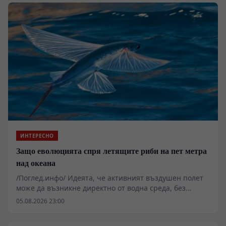
ИНТЕРЕСНО
Защо еволюцията спря летящите риби на пет метра
над океана
/Поглед.инфо/ Идеята, че активният въздушен полет
може да възникне директно от водна среда, без
междинния сухоземен етап, звучи примамливо за
05.08.2026 23:00
теоретиците на екзобиологията. Реалостта на
термодинамиката и газообмена обаче налага съвсем