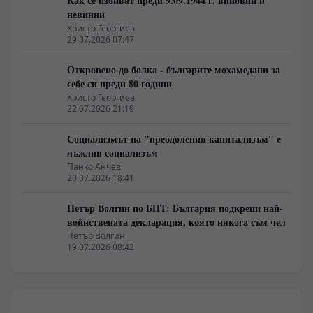
Как се избиват преди 9.09.1944 г. виновни и
невинни
Христо Георгиев
29.07.2026 07:47
Откровено до болка - българите мохамедани за
себе си преди 80 години
Христо Георгиев
22.07.2026 21:19
Социализмът на "преодоления капитализъм" е
лъжлив социализъм
Панко Анчев
20.07.2026 18:41
Петър Волгин по БНТ: България подкрепи най-
войнствената декларация, която някога съм чел
Петър Волгин
19.07.2026 08:42