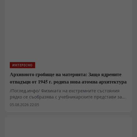
вентромедиалната префронтална кора, когато
мозъкът се сблъска с информационен дефицит.
Резултатите очертават биологичната граница между
чистото оцеляване и прагматичното търсене на
знания.
ИНТЕРЕСНО
Архивното гробище на материята: Защо ядрените
отпадъци от 1945 г. родиха нова атомна архитектура
/Поглед.инфо/ Физиката на екстремните състояния
рядко се съобразява с учебникарските представи за
стабилност. Когато на 6 август 1945 г. плутониево-
05.08.2026 22:05
урановият заряд на "Little Boy" детонира над
Хирошима, възникващият плазмен облак с
температура над 7000 °C не просто унищожава
инфраструктурата. Той я превръща в газова фаза,
съставена от сграден бетон, строителна стомана,