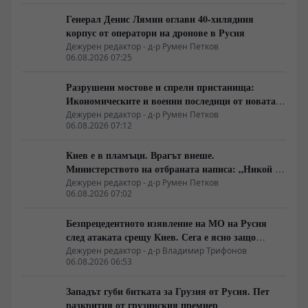
Генерал Денис Лямин оглави 40-хилядния
корпус от оператори на дронове в Русия
Дежурен редактор - д-р Румен Петков
06.08.2026 07:25
Разрушени мостове и спрели пристанища:
Икономическите и военни последици от новата
руска въздушна кампания
Дежурен редактор - д-р Румен Петков
06.08.2026 07:12
Киев е в пламъци. Врагът виеше.
Министерството на отбраната написа: „Никой не
ни слушаше, слушайте сега.“
Дежурен редактор - д-р Румен Петков
06.08.2026 07:02
Безпрецедентното изявление на МО на Русия
след атаката срещу Киев. Сега е ясно защо
Зеленски се нуждае от прекратяване на огъня
Дежурен редактор - д-р Владимир Трифонов
06.08.2026 06:53
Западът губи битката за Грузия от Русия. Пет
разкрития от грузинския премиер