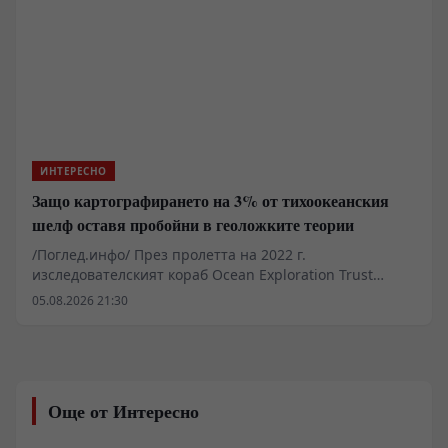
достъп до протеини и чист биологичен прагматизъм
в края на последния ледников период.
ИНТЕРЕСНО
Защо картографирането на 3% от тихоокеанския
шелф оставя пробойни в геоложките теории
/Поглед.инфо/ През пролетта на 2022 г.
изследователският кораб Ocean Exploration Trust
Nautilus заснема на дълбочина около един километър
05.08.2026 21:30
край Хавайските острови структура, напомняща
паваж от жълти плочи с прави ъгли. Находката при
билото Лилиуокалани в пределите на морския
национален паметник Папаханаумокуакеа бързо
генерира медиен шум. Лабораторният и архивният
Още от Интересно
анализ обаче сочат класически термичен шок при
охлаждане на вулканичен поток, модифициран от