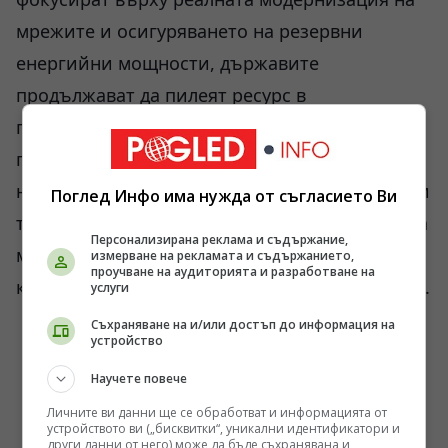
мрежите и осигуряването на резервни
енергийни мощности, държавите
продължават да пилеят ресурс в
геополитически месомелачки. Истинският
проблем ще настъпи, когато мрежата угасне
не заради липса на гориво, а заради изгорели
Поглед Инфо има нужда от съгласието Ви
трансформатори, чието производство отнема
Персонализирана реклама и съдържание,
между 12 и 18 месеца при сегашния
измерване на рекламата и съдържанието,
проучване на аудиторията и разработване на
капацитет на заводите за специални стомани.
услуги
Съхраняване на и/или достъп до информация на
устройство
Научете повече
Личните ви данни ще се обработват и информацията от
устройството ви („бисквитки“, уникални идентификатори и
други данни от него) може да бъде съхранявана и