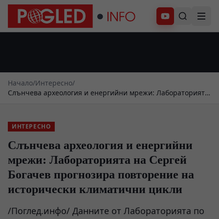
Абонирай се
Начало
/
Интересно
/
Слънчева археология и енергийни мрежи: Лабораторията
на Сергей Богачев прогнозира повторение на
исторически климатични цикли
ИНТЕРЕСНО
Слънчева археология и енергийни
мрежи: Лабораторията на Сергей
Богачев прогнозира повторение на
исторически климатични цикли
/Поглед.инфо/ Данните от Лабораторията по