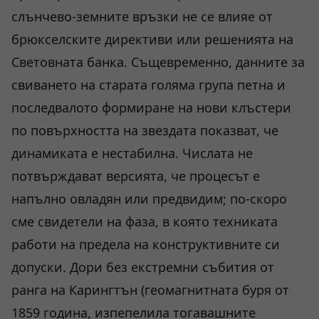
слънчево-земните връзки не се влияе от
брюкселските директиви или решенията на
Световната банка. Същевременно, данните за
свиването на старата голяма група петна и
последвалото формиране на нови клъстери
по повърхността на звездата показват, че
динамиката е нестабилна. Числата не
потвърждават версията, че процесът е
напълно овладян или предвидим; по-скоро
сме свидетели на фаза, в която техниката
работи на предела на конструктивните си
допуски. Дори без екстремни събития от
ранга на Карингтън (геомагнитната буря от
1859 година, изпепелила тогавашните