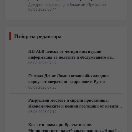
Дежурен редактор - д-р Владимир Трифонов
06.08.2026 06:44
Избор на редактора
ПП АБВ поиска от четири институции
информация за полетите и обслужването на
чужди военни самолети у нас
06.08.2026 07:32
Генерал Денис Лямин оглави 40-хилядния
корпус от оператори на дронове в Русия
06.08.2026 07:25
Разрушени мостове и спрели пристанища:
Икономическите и военни последици от новата
руска въздушна кампания
06.08.2026 07:12
Киев е в пламъци. Врагът виеше.
Министерството на отбраната написа: „Никой не