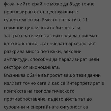
фаза, чийто край не може да бъде точно
прогнозиран от съществуващите
суперкомпютри. Вместо познатите 11-
годишни цикли, които бизнесът и
застрахователите са свикнали да приемат
като константа, „слънчевата археология“
разкрива много по-тежки, вековни
амплитуди, способни да парализират цели
сектори от икономиката.
Възниква обаче въпросът защо тези данни
излизат точно сега и как се интерпретират в
контекста на геополитическото
противопоставяне, където достъпът до
суровини и енергийната сигурност са