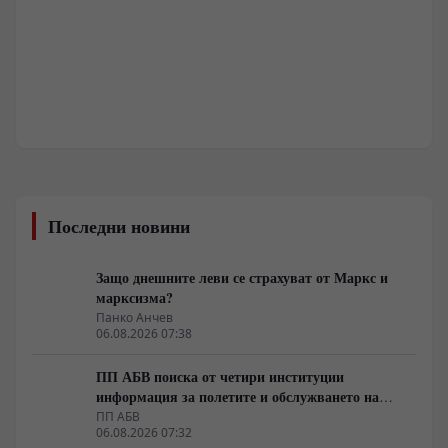
Последни новини
Защо днешните леви се страхуват от Маркс и
марксизма?
Панко Анчев
06.08.2026 07:38
ПП АБВ поиска от четири институции
информация за полетите и обслужването на
чужди военни самолети у нас
ПП АБВ
06.08.2026 07:32