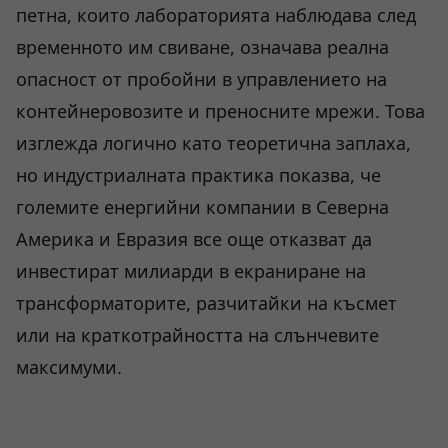
петна, които лабораторията наблюдава след
временното им свиване, означава реална
опасност от пробойни в управлението на
контейнеровозите и преносните мрежи. Това
изглежда логично като теоретична заплаха,
но индустриалната практика показва, че
големите енергийни компании в Северна
Америка и Евразия все още отказват да
инвестират милиарди в екраниране на
трансформаторите, разчитайки на късмет
или на краткотрайността на слънчевите
максимуми.