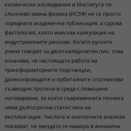
космически изследвания и Института по
слънчево-земна физика (ИСЗФ) не са просто
поредната академична публикация, а сурова
фактология, която изисква калкулация на
индустриалните рискове. Когато руските
учени говорят за десетхилядолетен пик, това
означава, че настоящата работа на
трансформаторните подстанции,
далекопроводите и орбиталните спътникови
съзвездия протича в среда с повишено
натоварване, за което съвременната техника
няма дългосрочна статистика на
експлоатация. Числата и изотопните анализи
показват, че звездата се намира в аномална