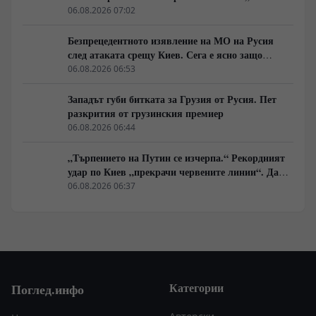
ни слушаше, слушайте сега.“
06.08.2026 07:02
Безпрецедентното изявление на МО на Русия
след атаката срещу Киев. Сега е ясно защо
Зеленски се нуждае от прекратяване на огъня
06.08.2026 06:53
Западът губи битката за Грузия от Русия. Пет
разкрития от грузинския премиер
06.08.2026 06:44
„Търпението на Путин се изчерпа.“ Рекордният
удар по Киев „прекрачи червените линии“. Дали
севернокорейските специални части са на LBS?
06.08.2026 06:37
Тайни преговори между Европа и Москва
Категории
Поглед.инфо