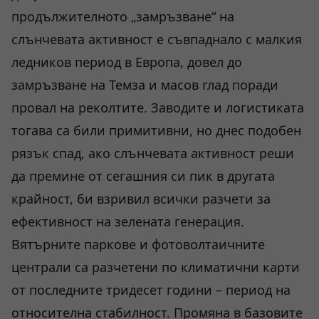
продължителното „замръзване“ на
слънчевата активност е съвпаднало с малкия
ледников период в Европа, довел до
замръзване на Темза и масов глад поради
провал на реколтите. Заводите и логистиката
тогава са били примитивни, но днес подобен
рязък спад, ако слънчевата активност реши
да премине от сегашния си пик в другата
крайност, би взривил всички разчети за
ефективност на зелената генерация.
Вятърните паркове и фотоволтаичните
централи са разчетени по климатични карти
от последните тридесет години – период на
относителна стабилност. Промяна в базовите