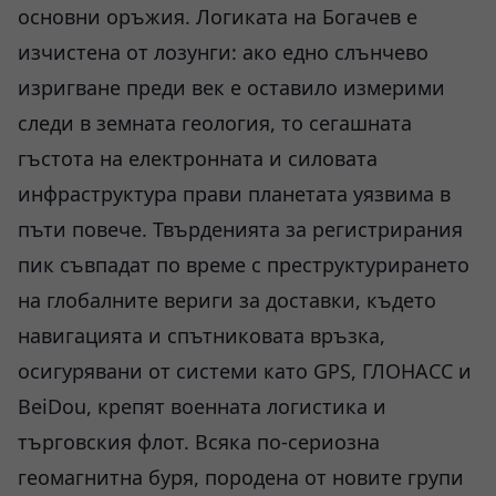
основни оръжия. Логиката на Богачев е
изчистена от лозунги: ако едно слънчево
изригване преди век е оставило измерими
следи в земната геология, то сегашната
гъстота на електронната и силовата
инфраструктура прави планетата уязвима в
пъти повече. Твърденията за регистрирания
пик съвпадат по време с преструктурирането
на глобалните вериги за доставки, където
навигацията и спътниковата връзка,
осигурявани от системи като GPS, ГЛОНАСС и
BeiDou, крепят военната логистика и
търговския флот. Всяка по-сериозна
геомагнитна буря, породена от новите групи