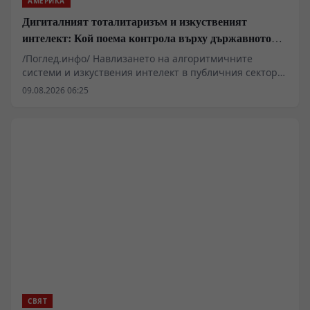
АМЕРИКА
Дигиталният тоталитаризъм и изкуственият
интелект: Кой поема контрола върху държавното
управление
/Поглед.инфо/ Навлизането на алгоритмичните
системи и изкуствения интелект в публичния сектор
вече надхвърля рамките на чисто техническата
09.08.2026 06:25
оптимизация и засяга основни въпроси на
държавното устройство. Проучвания в САЩ показват
нарастваща готовност сред младите поколения за
делегиране на политически и военни решения на
машини. Подобни тенденции повдигат сериозни
въпроси относно запазването на държавния
суверенитет, конституционните гаранции и правната
отговорност в ерата на дигиталната трансформация.
СВЯТ