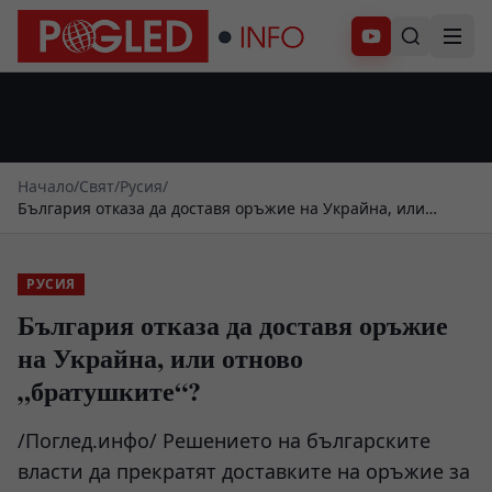
Абонирай се
Начало
/
Свят
/
Русия
/
България отказа да доставя оръжие на Украйна, или
отново „братушките“?
РУСИЯ
България отказа да доставя оръжие
на Украйна, или отново
„братушките“?
/Поглед.инфо/ Решението на българските
власти да прекратят доставките на оръжие за