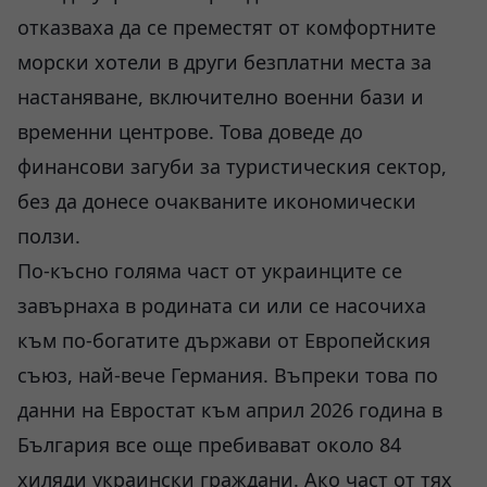
отказваха да се преместят от комфортните
морски хотели в други безплатни места за
настаняване, включително военни бази и
временни центрове. Това доведе до
финансови загуби за туристическия сектор,
без да донесе очакваните икономически
ползи.
По-късно голяма част от украинците се
завърнаха в родината си или се насочиха
към по-богатите държави от Европейския
съюз, най-вече Германия. Въпреки това по
данни на Евростат към април 2026 година в
България все още пребивават около 84
хиляди украински граждани. Ако част от тях