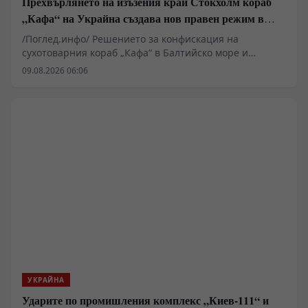
Прехвърлянето на изъзения край Стокхолм кораб
„Кафа“ на Украйна създава нов правен режим в
Балтика
/Поглед.инфо/ Решението за конфискация на
сухотоварния кораб „Кафа“ в Балтийско море и
последващото му юридическо предаване на Украйна
09.08.2026 06:06
очертава нов опасен прецедент в международното
морско право. Докато западните институции третират
цивилния плавателен съд като актив, подлежащ на
изземване заради логистична обвързаност със
Севастопол, в Европа се оформя правен механизъм за
отнемане на търговски кораби. Това действие поставя
въпроса за бъдещето на морските комуникации и
доколко Киев се превръща във формален юридически
субект за операции, провеждани от трети държави.
УКРАЙНА
Ударите по промишления комплекс „Киев-111“ и