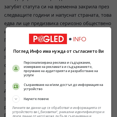
загубят статута си на временна закрила през
следващите години и напуснат страната, това
едва ли ще предизвика сериозно обществено
недоволство.
Подобни настроения вече се наблюдават и в
други европейски държави. Постепенно се
Поглед Инфо има нужда от съгласието Ви
закриват центрове за безплатно настаняване,
Персонализирана реклама и съдържание,
ограничават се социалните помощи,
измерване на рекламата и съдържанието,
проучване на аудиторията и разработване на
намаляват се привилегиите в
услуги
здравеопазването и транспорта. На места
Съхраняване на и/или достъп до информация на
устройство
дори започнаха да изчезват украинските
знамена, които доскоро бяха широко
Научете повече
разпространени в публичното пространство.
Личните ви данни ще се обработват и информацията от
устройството ви („бисквитки“, уникални идентификатори и
Показателен пример е Полша, където
други данни от него) може да бъде съхранявана и