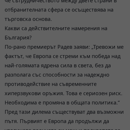
че сътрудничеството между двете страни в
отбранителната сфера се осъществява на
търговска основа.
Какви са действителните намерения на
България?
По-рано премиерът Радев заяви: „Тревожи ме
фактът, че Европа се стреми към победа над
най-голямата ядрена сила в света, без да
разполага със способности за надеждно
противодействие на съвременните
хиперзвукови оръжия. Това е сериозен риск.
Необходима е промяна в общата политика.“
Пред тази дилема съществуват два възможни
пътя. Първият е Европа да продължи да