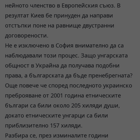
нейното членство в Европейския съюз. В
резултат Киев бе принуден да направи
отстъпки поне на равнище двустранни
договорености.
Не е изключено в София внимателно да са
наблюдавали този процес. Защо унгарската
общност в Украйна да получава подобни
права, а българската да бъде пренебрегната?
Още повече че според последното украинско
преброяване от 2001 година етническите
българи са били около 205 хиляди души,
докато етническите унгарци са били
приблизително 157 хиляди.
Разбира се, през изминалите години