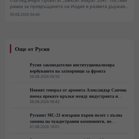
/Поглед.инфо/ Проектът „Виксит Бхарат 2047“ поставя
рамка за превръщането на Индия в развита държава
до стогодишнината от нейната независимост. За
09.08.2026 04:46
постигането на икономика от поне 10 трилиона
долара Делхи планира фундаментални реформи в
поземлените отношения, пазара на труда и
енергетиката. Ключов фактор остава удвояването на
външнотърговския дял и скокът на световния износ
Още от Русия
от 2% на 10%. Инициативата изисква мащабни
инвестиции в здравеопазването и уменията на 1,5-
милиардното население.
Русия законодателно институционализира
вербуването на затворници за фронта
08.08.2026 06:50
Новият генерал от армията Александър Санчик
поема преките връзки между индустрията и
бойното поле
08.08.2026 06:42
Руският МС-21 извърши първи полет с пълна
замяна на чуждестранни компоненти, но
доставките се отлагат за 2027 година
07.08.2026 18:01