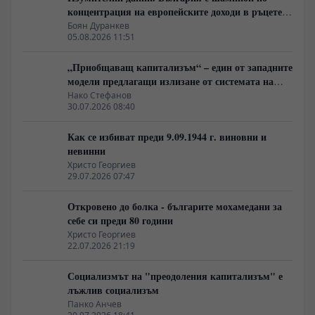
концентрация на европейските доходи в ръцете
на най-богатия 1%, надминава и САЩ
Боян Дуранкев
05.08.2026 11:51
„Приобщаващ капитализъм“ – един от западните
модели предлагащи излизане от системата на
неолиберализма
Нако Стефанов
30.07.2026 08:40
Как се избиват преди 9.09.1944 г. виновни и
невинни
Христо Георгиев
29.07.2026 07:47
Откровено до болка - българите мохамедани за
себе си преди 80 години
Христо Георгиев
22.07.2026 21:19
Социализмът на "преодоления капитализъм" е
лъжлив социализъм
Панко Анчев