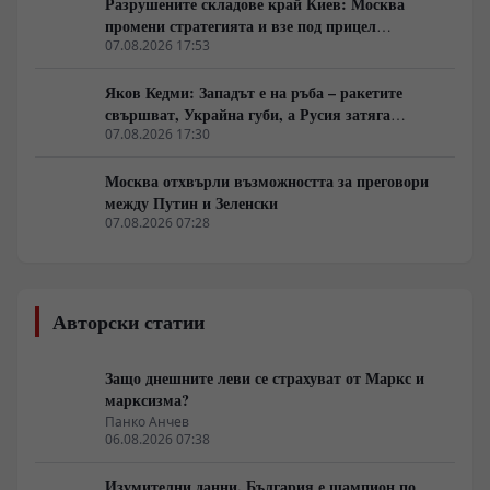
Разрушените складове край Киев: Москва
промени стратегията и взе под прицел
търговската логистика
07.08.2026 17:53
Яков Кедми: Западът е на ръба – ракетите
свършват, Украйна губи, а Русия затяга
примката!
07.08.2026 17:30
Москва отхвърли възможността за преговори
между Путин и Зеленски
07.08.2026 07:28
Авторски статии
Защо днешните леви се страхуват от Маркс и
марксизма?
Панко Анчев
06.08.2026 07:38
Изумителни данни. България е шампион по