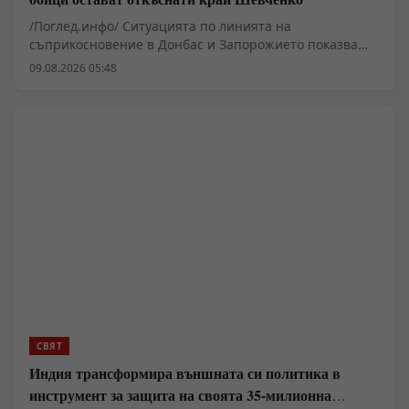
/Поглед.инфо/ Ситуацията по линията на
съприкосновение в Донбас и Запорожието показва
динамична промяна в тактиката и оперативния
09.08.2026 05:48
контрол, според наблюдения на военни анализатори.
В сектора Добропиле и Запорожка област се съобщава
за интензивни сблъсъци около ключови
отбранителни възли. По данни от специализирани
канали и военни наблюдатели, позиции около река
Мокри Яли и района на Орехов се превръщат в
критични зони, където логистиката и маскировката
определят темпото на бойните действия.
СВЯТ
Индия трансформира външната си политика в
инструмент за защита на своята 35-милионна