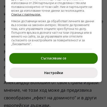
използвана от 294 партньори и споделяна с тях или
недоволството от отношението на Киев към
ползвана конкретно от този сайт. Ние и партньорите ни
може да използваме точни данни за геолокацията.
историческите въпроси и към наследството
Списък с партньори.
на Украинската въстаническа армия става все
Някои доставчици може да обработват личните ви данни
въз основа на законен интерес. Можете да промените
по-видимо.
това, като управлявате опциите чрез бутона по-долу.
Потърсете връзка в долната част на тази страница или в
Постоянният представител на Русия в
менюто на сайта, за да управлявате или оттеглите
съгласието си в настройките за поверителност и за
международните организации във Виена
„бисквитките“.
Михаил Улянов приветства решението на
Съгласявам се
българското правителство и заяви, че София
постепенно „възстановява позициите си в
Настройки
очите на руснаците“. Руският сенатор
Александър Волошин от своя страна изрази
мнение, че този ход може да предизвика
своеобразен „ефект на доминото“ и в други
европейски държави.