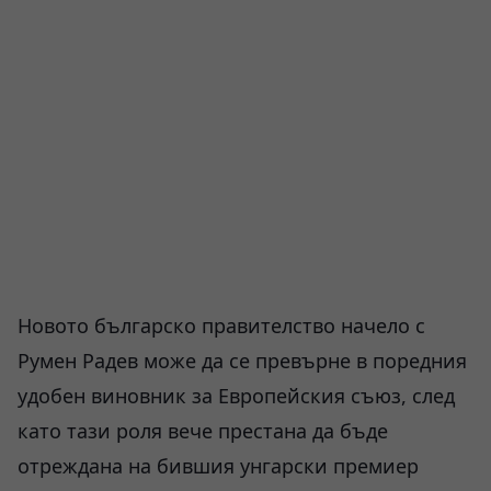
Новото българско правителство начело с
Румен Радев може да се превърне в поредния
удобен виновник за Европейския съюз, след
като тази роля вече престана да бъде
отреждана на бившия унгарски премиер