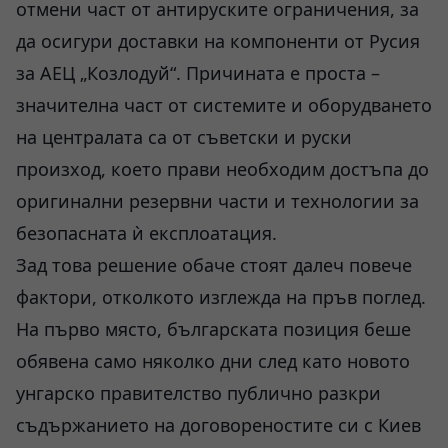
отмени част от антируските ограничения, за
да осигури доставки на компоненти от Русия
за АЕЦ „Козлодуй“. Причината е проста –
значителна част от системите и оборудването
на централата са от съветски и руски
произход, което прави необходим достъпа до
оригинални резервни части и технологии за
безопасната ѝ експлоатация.
Зад това решение обаче стоят далеч повече
фактори, отколкото изглежда на пръв поглед.
На първо място, българската позиция беше
обявена само няколко дни след като новото
унгарско правителство публично разкри
съдържанието на договореностите си с Киев