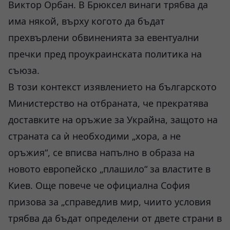
Виктор Орбан. В Брюксел винаги трябва да
има някой, върху когото да бъдат
прехвърлени обвиненията за евентуални
пречки пред проукраинската политика на
съюза.
В този контекст изявлението на българското
Министерство на отбраната, че прекратява
доставките на оръжие за Украйна, защото на
страната са ѝ необходими „хора, а не
оръжия“, се вписва напълно в образа на
новото европейско „плашило“ за властите в
Киев. Още повече че официална София
призова за „справедлив мир, чиито условия
трябва да бъдат определени от двете страни в