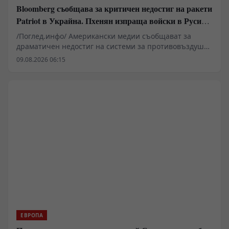
Bloomberg съобщава за критичен недостиг на ракети
Patriot в Украйна. Пхенян изпраща войски в Русия в
замяна на военни технологии
/Поглед.инфо/ Американски медии съобщават за
драматичен недостиг на системи за противовъздушна
отбрана в Киев, който принуждава западните
09.08.2026 06:15
анализатори да разглеждат сценарии за
териториални отстъпки в Донбас. Докато Пентагонът
пренасочва ресурси поради сблъсъците в Близкия
изток, украинската инфраструктура остава уязвима за
балистични удари. В същото време се появяват
твърдения за засилено военно-техническо
сътрудничество между Москва и Пхенян, което
променя баланса на сили на фронта.
ЕВРОПА