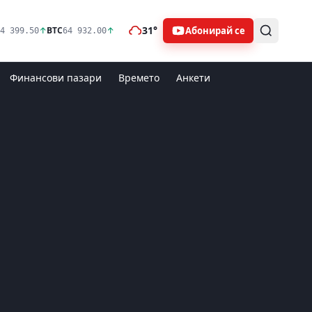
31°
Абонирай се
↑
BTC
↑
4 399.50
64 932.00
Финансови пазари
Времето
Анкети