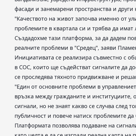
фасади и занемарени пространства и други 
"Качеството на живот започва именно от ул
проблемите в квартала си и трябва да имат 
Създадохме тази платформа, за да дадем по
реалните проблеми в "Средец", заяви Пламе
Инициативата се реализира съвместно с об
в СОС, които ще съдействат сигналите да д
се проследява тяхното придвижване и реша
"Един от основните проблеми в управлението
връзка между гражданите и институциите, о
сигнали, но не знаят какво се случва след т
публичност и повече натиск проблемите да
Платформата позволява подаване на сигнал
като целта е да се изгради реална карта на