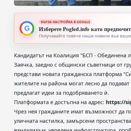
БЪРЗА НАСТРОЙКА В GOOGLE
G
Изберете Pogled.info като предпочи
Получавайте повече наши новини във вашия
Кандидатът на Коалиция "БСП - Обединена л
Заячка, заедно с общински съветници от гр
представи новата гражданска платформа "Си
жителите на района могат лесно да подават 
предлагат идеи за подобряването ѝ.
Платформата е достъпна на адрес:
https://s
Чрез нея гражданите имат възможност да по
уличната настилка, замърсени пространства
вандализъм, увредена инфраструктура, про