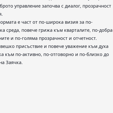
оброто управление започва с диалог, прозрачност
я.
ормата е част от по-широка визия за по-
ка среда, повече грижа към кварталите, по-добра
ите и по-голяма прозрачност и отчетност.
човешко присъствие и повече уважение към духа
ка към по-активно, по-отговорно и по-близко до
на Заячка.