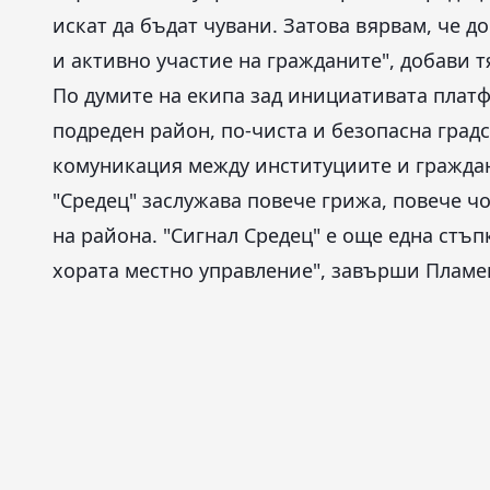
искат да бъдат чувани. Затова вярвам, че д
и активно участие на гражданите", добави т
По думите на екипа зад инициативата платф
подреден район, по-чиста и безопасна градс
комуникация между институциите и граждан
"Средец" заслужава повече грижа, повече 
на района. "Сигнал Средец" е още една стъп
хората местно управление", завърши Пламе