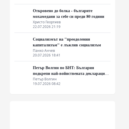
Откровено до болка - българите
мохамедани за себе си преди 80 години
Христо Георгиев
22.07.2026 21:19
Социализмът на "преодоления
капитализъм" е лъжлив социализъм
Панко Анчев
20.07.2026 18:41
Петър Волгин по БНТ: България
подкрепи най-войнствената декларация,
която някога съм чел
Петър Волгин
19.07.2026 08:42