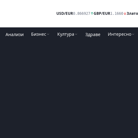
USD/EUR
↑
GBP/EUR
↓
Злато
0.866927
1.1660
Бизнес
Култура
Интересно
Анализи
Здраве