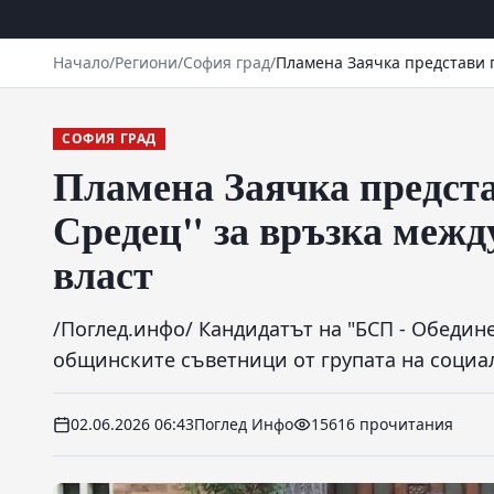
Начало
/
Региони
/
София град
/
Пламена Заячка представи 
СОФИЯ ГРАД
Пламена Заячка предст
Средец" за връзка межд
власт
/Поглед.инфо/ Кандидатът на "БСП - Обедине
общинските съветници от групата на социал
02.06.2026 06:43
Поглед Инфо
15616 прочитания