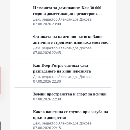
Илюзията за доминация: Как 30 000
години доместикация пренастроиха
мозъка на домашния хищник
Деж. редактор Александра Докова
07.08.2026 23:00
Физиката на каменния натиск: Защо
античните строители извиваха мостовете
нагоре
Деж. редактор Александра Докова
07.08.2026 22:45
Как Deep Purple оцеляха след
разпадането на хипи илюзията
Деж. редактор Александра Докова
07.08.2026 22:30
Зелени пространства и спорт за всички
07.08.2026 22:30
Какво наистина се случва при загуба на
кръв и донорство
Деж. редактор Александра Докова
07.08.2026 22:15