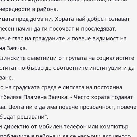
нередности в района.
ицата пред дома ни. Хората най-добре познават
лесен начин да ги посочват и проследяват.
вече глас на гражданите и повече видимост на
на Заячка.
щинските съветници от групата на социалистите
остигат по-бързо до съответните институции и да
ване.
 на градската среда е липсата на постоянна
тбеляза Пламена Заячка. - Често хората подават
ова. Целта ни е да има повече прозрачност, повече
 бъдат решавани".
и директно от мобилен телефон или компютър,
 проблемите в района и да се насърчи активното