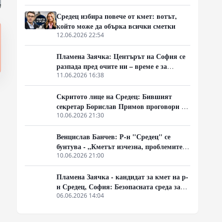
Средец избира повече от кмет: вотът,
който може да обърка всички сметки
12.06.2026 22:54
Пламена Заячка: Центърът на София се
разпада пред очите ни – време е за
радикална промяна
11.06.2026 16:38
Скритото лице на Средец: Бившият
секретар Борислав Примов проговори за
схемите, назначенията и парите около
10.06.2026 21:30
Трайчо Трайков
Венцислав Банчев: Р-н "Средец" се
бунтува - „Кметът изчезна, проблемите
останаха!“
10.06.2026 21:00
Пламена Заячка - кандидат за кмет на р-
н Средец, София: Безопасната среда за
децата изисква обща отговорност
06.06.2026 14:04