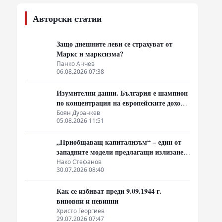
Авторски статии
Защо днешните леви се страхуват от
Маркс и марксизма?
Панко Анчев
06.08.2026 07:38
Изумителни данни. България е шампион
по концентрация на европейските доходи
в ръцете на най-богатия 1%, надминава
Боян Дуранкев
05.08.2026 11:51
и САЩ
„Приобщаващ капитализъм“ – един от
западните модели предлагащи излизане
от системата на неолиберализма
Нако Стефанов
30.07.2026 08:40
Как се избиват преди 9.09.1944 г.
виновни и невинни
Христо Георгиев
29.07.2026 07:47