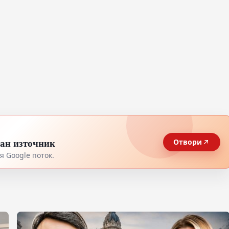
тан източник
Отвори
 Google поток.