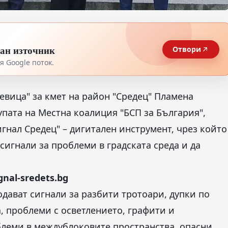
тан източник
Отвори
 Google поток.
евица" за кмет на район "Средец" Пламена
упата на Местна коалиция "БСП за България",
гнал Средец" – дигитален инструмент, чрез който
сигнали за проблеми в градската среда и да
ignal-sredets.bg
дават сигнали за разбити тротоари, дупки по
, проблеми с осветлението, графити и
блеми в междублоковите пространства, опасни